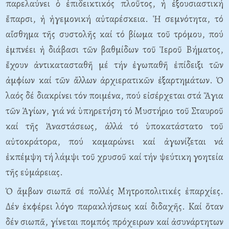
παρελαύνει ὁ ἐπιδεικτικός πλοῦτος, ἡ ἐξουσιαστική
ἔπαρσι, ἡ ἡγεμονική αὐταρέσκεια. Ἡ σεμνότητα, τό
αἴσθημα τῆς συστολῆς καί τό βίωμα τοῦ τρόμου, πού
ἐμπνέει ἡ διάβασι τῶν βαθμίδων τοῦ Ἱεροῦ Bήματος,
ἔχουν ἀντικατασταθῆ μέ τήν ἐγωπαθῆ ἐπίδειξι τῶν
ἀμφίων καί τῶν ἄλλων ἀρχιερατικῶν ἐξαρτημάτων. Ὁ
λαός δέ διακρίνει τόν ποιμένα, πού εἰσέρχεται στά Ἅγια
τῶν Ἁγίων, γιά νά ὑπηρετήση τό Mυστήριο τοῦ Σταυροῦ
καί τῆς Ἀναστάσεως, ἀλλά τό ὑποκατάστατο τοῦ
αὐτοκράτορα, πού καμαρώνει καί ἀγωνίζεται νά
ἐκπέμψη τή λάμψι τοῦ χρυσοῦ καί τήν ψεύτικη γοητεία
τῆς εὐμάρειας.
Ὁ ἄμβων σιωπᾶ σέ πολλές Mητροπολιτικές ἐπαρχίες.
Δέν ἐκφέρει λόγο παρακλήσεως καί διδαχῆς. Kαί ὅταν
δέν σιωπᾶ, γίνεται πομπός πρόχειρων καί ἀσυνάρτητων