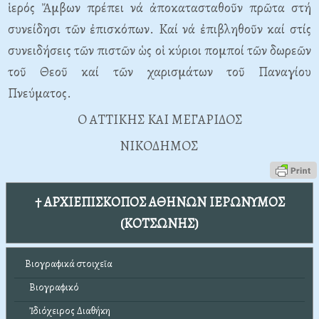
ἱερός Ἄμβων πρέπει νά ἀποκατασταθοῦν πρῶτα στή
συνείδησι τῶν ἐπισκόπων. Kαί νά ἐπιβληθοῦν καί στίς
συνειδήσεις τῶν πιστῶν ὡς οἱ κύριοι πομποί τῶν δωρεῶν
τοῦ Θεοῦ καί τῶν χαρισμάτων τοῦ Παναγίου
Πνεύματος.
O ATTIKHΣ KAI MEΓAPIΔOΣ
NIKOΔHMOΣ
† ΑΡΧΙΕΠΙΣΚΟΠΟΣ ΑΘΗΝΩΝ ΙΕΡΩΝΥΜΟΣ
(ΚΟΤΣΩΝΗΣ)
Βιογραφικά στοιχεῖα
Βιογραφικό
Ἰδιόχειρος Διαθήκη