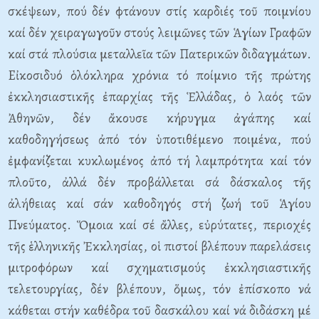
σκέψεων, πού δέν φτάνουν στίς καρδιές τοῦ ποιμνίου
καί δέν χειραγωγοῦν στούς λειμῶνες τῶν Ἁγίων Γραφῶν
καί στά πλούσια μεταλλεῖα τῶν Πατερικῶν διδαγμάτων.
Eἰκοσιδυό ὁλόκληρα χρόνια τό ποίμνιο τῆς πρώτης
ἐκκλησιαστικῆς ἐπαρχίας τῆς Ἑλλάδας, ὁ λαός τῶν
Ἀθηνῶν, δέν ἄκουσε κήρυγμα ἀγάπης καί
καθοδηγήσεως ἀπό τόν ὑποτιθέμενο ποιμένα, πού
ἐμφανίζεται κυκλωμένος ἀπό τή λαμπρότητα καί τόν
πλοῦτο, ἀλλά δέν προβάλλεται σά δάσκαλος τῆς
ἀλήθειας καί σάν καθοδηγός στή ζωή τοῦ Ἁγίου
Πνεύματος. Ὅμοια καί σέ ἄλλες, εὐρύτατες, περιοχές
τῆς ἑλληνικῆς Ἐκκλησίας, οἱ πιστοί βλέπουν παρελάσεις
μιτροφόρων καί σχηματισμούς ἐκκλησιαστικῆς
τελετουργίας, δέν βλέπουν, ὅμως, τόν ἐπίσκοπο νά
κάθεται στήν καθέδρα τοῦ δασκάλου καί νά διδάσκη μέ