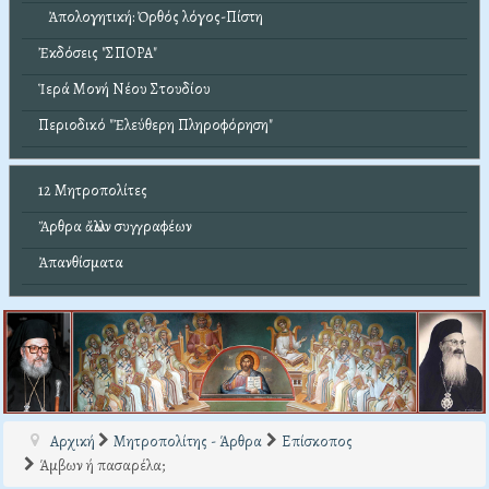
Ἀπολογητική: Ὀρθός λόγος-Πίστη
Ἐκδόσεις "ΣΠΟΡΑ"
Ἱερά Μονή Νέου Στουδίου
Περιοδικό "Ἐλεύθερη Πληροφόρηση"
12 Μητροπολίτες
Ἄρθρα ἄλλων συγγραφέων
Ἀπανθίσματα
Αρχική
Μητροπολίτης - Άρθρα
Επίσκοπος
Άμβων ή πασαρέλα;