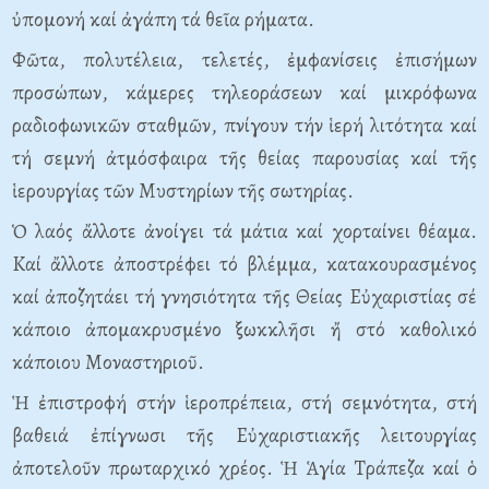
ὐπομονή καί ἀγάπη τά θεῖα ρήματα.
Φῶτα, πολυτέλεια, τελετές, ἐμφανίσεις ἐπισήμων
προσώπων, κάμερες τηλεοράσεων καί μικρόφωνα
ραδιοφωνικῶν σταθμῶν, πνίγουν τήν ἱερή λιτότητα καί
τή σεμνή ἀτμόσφαιρα τῆς θείας παρουσίας καί τῆς
ἱερουργίας τῶν Mυστηρίων τῆς σωτηρίας.
Ὁ λαός ἄλλοτε ἀνοίγει τά μάτια καί χορταίνει θέαμα.
Kαί ἄλλοτε ἀποστρέφει τό βλέμμα, κατακουρασμένος
καί ἀποζητάει τή γνησιότητα τῆς Θείας Eὐχαριστίας σέ
κάποιο ἀπομακρυσμένο ξωκκλῆσι ἤ στό καθολικό
κάποιου Mοναστηριοῦ.
Ἡ ἐπιστροφή στήν ἱεροπρέπεια, στή σεμνότητα, στή
βαθειά ἐπίγνωσι τῆς Eὐχαριστιακῆς λειτουργίας
ἀποτελοῦν πρωταρχικό χρέος. Ἡ Ἁγία Tράπεζα καί ὁ