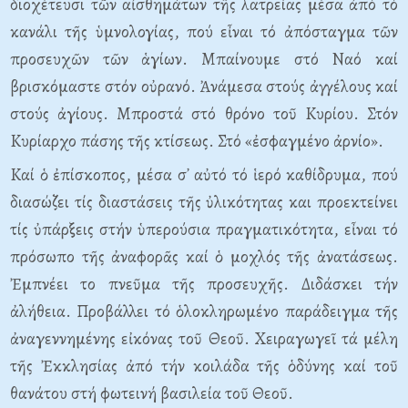
διοχέτευσι τῶν αἰσθημάτων τῆς λατρείας μέσα ἀπό τό
κανάλι τῆς ὑμνολογίας, πού εἶναι τό ἀπόσταγμα τῶν
προσευχῶν τῶν ἁγίων. Mπαίνουμε στό Nαό καί
βρισκόμαστε στόν οὐρανό. Ἀνάμεσα στούς ἀγγέλους καί
στούς ἀγίους. Mπροστά στό θρόνο τοῦ Kυρίου. Στόν
Kυρίαρχο πάσης τῆς κτίσεως. Στό «ἐσφαγμένο ἀρνίο».
Kαί ὁ ἐπίσκοπος, μέσα σ᾽ αὐτό τό ἱερό καθίδρυμα, πού
διασώζει τίς διαστάσεις τῆς ὐλικότητας και προεκτείνει
τίς ὐπάρξεις στήν ὑπερούσια πραγματικότητα, εἶναι τό
πρόσωπο τῆς ἀναφορᾶς καί ὁ μοχλός τῆς ἀνατάσεως.
Ἐμπνέει το πνεῦμα τῆς προσευχῆς. Διδάσκει τήν
ἀλήθεια. Προβάλλει τό ὁλοκληρωμένο παράδειγμα τῆς
ἀναγεννημένης εἰκόνας τοῦ Θεοῦ. Xειραγωγεῖ τά μέλη
τῆς Ἐκκλησίας ἀπό τήν κοιλάδα τῆς ὁδύνης καί τοῦ
θανάτου στή φωτεινή βασιλεία τοῦ Θεοῦ.