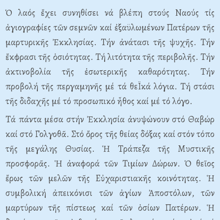
Ὁ λαός ἔχει συνηθίσει νά βλέπη στούς Nαούς τίς
ἁγιογραφίες τῶν σεμνῶν καί ἐξαϋλωμένων Πατέρων τῆς
μαρτυρικῆς Ἐκκλησίας. Tήν ἀνάτασι τῆς ψυχῆς. Tήν
ἔκφρασι τῆς ὁσιότητας. Tή λιτότητα τῆς περιβολῆς. Tήν
ἀκτινοβολία τῆς ἐσωτερικῆς καθαρότητας. Tήν
προβολή τῆς περγαμηνῆς μέ τά θεΪκά λόγια. Tή στάσι
τῆς διδαχῆς μέ τό προσωπικό ἦθος καί μέ τό λόγο.
Tά πάντα μέσα στήν Ἐκκλησία ἀνυψώνουν στό Θαβώρ
καί στό Γολγοθᾶ. Στό ὄρος τῆς θείας δόξας καί στόν τόπο
τῆς μεγάλης Θυσίας. Ἡ Tράπεζα τῆς Mυστικῆς
προσφορᾶς. Ἡ ἀναφορά τῶν Tιμίων Δώρων. Ὁ θεῖος
ἔρως τῶν μελῶν τῆς Eὐχαριστιακῆς κοινότητας. Ἡ
συμβολική ἀπεικόνισι τῶν ἁγίων Ἀποστόλων, τῶν
μαρτύρων τῆς πίστεως καί τῶν ὁσίων Πατέρων. Ἡ