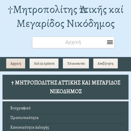
†Mητροπολίτης Ἀττικῆς καί
Μεγαρίδος Νικόδημος
Αρχική
Αρχική
Καλῶς ὁρίσατε
Ἐπικοινωνία
Αναζήτηση
† ΜΗΤΡΟΠΟΛΙΤΗΣ ΑΤΤΙΚΗΣ ΚΑΙ ΜΕΓΑΡΙΔΟΣ
ΝΙΚΟΔΗΜΟΣ
Βιογραφικό
Προσωπικότητα
Κανονικότητα ἐκλογῆς