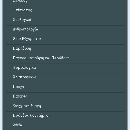
Σύνοδος
Ἐπίσκοπος
Θεολογικά
Ἀνθρωπολογία
Θεία Εὐχαριστία
Παράδοση
Παγκοσμιοποίηση καί Παράδοση
Ἑορτολογικά
Χριστούγεννα
Πάσχα
Παναγία
Σύγχρονη ἐποχή
Πρόοδος ἤ συντήρηση;
Ἀθεΐα