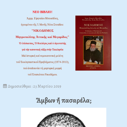
ΝΕΟ ΒΙΒΛΙΟ!
Ἀρχιμ. Εἰρηναίου Μπουσδέκη,
ἡγουμένου τῆς Ἱ. Μονῆς Νέου Στουδίου:
"ΝΙΚΟΔΗΜΟΣ
Μητροπολίτης Ἀττικῆς καί Μεγαρίδος"
Ὁ ἐπίσκοπος, Ὁ θεολόγος καί ὁ ἀγωνιστής
γιά τήν κανονική τάξη στήν Ἐκκλησία
Μιά ἱστορική καί νομοκανονική μελέτη
τοῦ Ἐκκλησιαστικοῦ Προβλήματος (1974-2013),
πού ἀναδεικνύει τή μαρτυρική μορφή
τοῦ Ἐπισκόπου Νικοδήμου.
Δημοσιεύθηκε : 23 Μαρτίου 2019
Ἄμβων ἤ πασαρέλα;