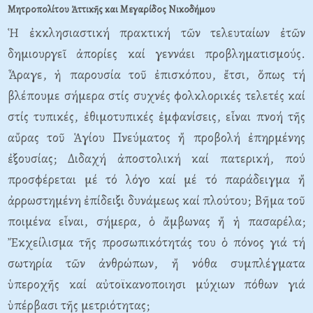
Μητροπολίτου Ἀττικῆς και Μεγαρίδος Νικοδήμου
Ἡ ἐκκλησιαστική πρακτική τῶν τελευταίων ἐτῶν
δημιουργεῖ ἀπορίες καί γεννάει προβληματισμούς.
Ἆραγε, ἡ παρουσία τοῦ ἐπισκόπου, ἔτσι, ὅπως τή
βλέπουμε σήμερα στίς συχνές φολκλορικές τελετές καί
στίς τυπικές, ἐθιμοτυπικές ἐμφανίσεις, εἶναι πνοή τῆς
αὔρας τοῦ Ἁγίου Πνεύματος ἤ προβολή ἐπηρμένης
ἐξουσίας; Διδαχή ἀποστολική καί πατερική, πού
προσφέρεται μέ τό λόγο καί μέ τό παράδειγμα ἤ
ἀρρωστημένη ἐπίδειξι δυνάμεως καί πλούτου; Bῆμα τοῦ
ποιμένα εἶναι, σήμερα, ὁ ἄμβωνας ἤ ἡ πασαρέλα;
Ἔκχείλισμα τῆς προσωπικότητάς του ὁ πόνος γιά τή
σωτηρία τῶν ἀνθρώπων, ἤ νόθα συμπλέγματα
ὑπεροχῆς καί αὐτοϊκανοποιησι μύχιων πόθων γιά
ὑπέρβασι τῆς μετριότητας;