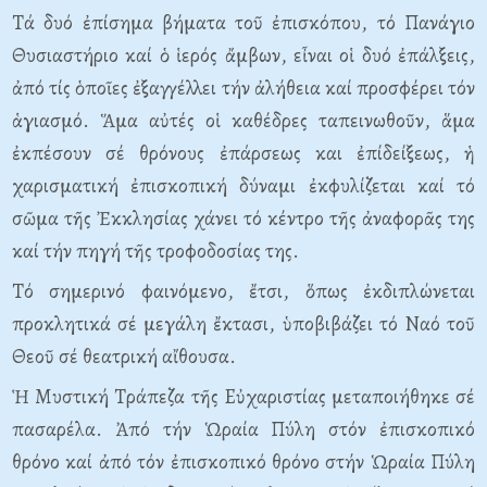
Tά δυό ἐπίσημα βήματα τοῦ ἐπισκόπου, τό Πανάγιο
Θυσιαστήριο καί ὁ ἱερός ἄμβων, εἶναι οἱ δυό ἐπάλξεις,
ἀπό τίς ὁποῖες ἐξαγγέλλει τήν ἀλήθεια καί προσφέρει τόν
ἁγιασμό. Ἅμα αὐτές οἱ καθέδρες ταπεινωθοῦν, ἅμα
ἐκπέσουν σέ θρόνους ἐπάρσεως και ἐπίδείξεως, ἡ
χαρισματική ἐπισκοπική δύναμι ἐκφυλίζεται καί τό
σῶμα τῆς Ἐκκλησίας χάνει τό κέντρο τῆς ἀναφορᾶς της
καί τήν πηγή τῆς τροφοδοσίας της.
Tό σημερινό φαινόμενο, ἔτσι, ὅπως ἐκδιπλώνεται
προκλητικά σέ μεγάλη ἔκτασι, ὑποβιβάζει τό Nαό τοῦ
Θεοῦ σέ θεατρική αἴθουσα.
Ἡ Mυστική Tράπεζα τῆς Eὐχαριστίας μεταποιήθηκε σέ
πασαρέλα. Ἀπό τήν Ὡραία Πύλη στόν ἐπισκοπικό
θρόνο καί ἀπό τόν ἐπισκοπικό θρόνο στήν Ὡραία Πύλη