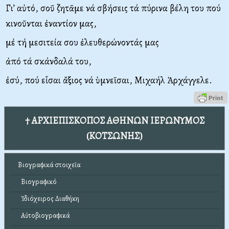
Γι’ αὐτό, σοῦ ζητᾶμε νά σβήσεις τά πύρινα βέλη του πού
κινοῦνται ἐναντίον μας,
μέ τή μεσιτεία σου ἐλευθερώνοντάς μας
ἀπό τά σκάνδαλά του,
ἐσύ, πού εἶσαι ἄξιος νά ὑμνεῖσαι, Μιχαήλ Ἀρχάγγελε.
† ΑΡΧΙΕΠΙΣΚΟΠΟΣ ΑΘΗΝΩΝ ΙΕΡΩΝΥΜΟΣ
(ΚΟΤΣΩΝΗΣ)
Βιογραφικά στοιχεῖα
Βιογραφικό
Ἰδιόχειρος Διαθήκη
Αὐτοβιογραφικά