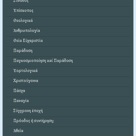
Σύνοδος
Ἐπίσκοπος
Θεολογικά
Ἀνθρωπολογία
Θεία Εὐχαριστία
Παράδοση
Παγκοσμιοποίηση καί Παράδοση
Ἑορτολογικά
Χριστούγεννα
Πάσχα
Παναγία
Σύγχρονη ἐποχή
Πρόοδος ἤ συντήρηση;
Ἀθεΐα