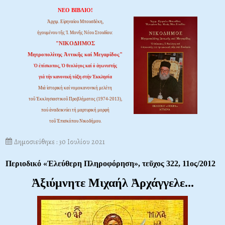
ΝΕΟ ΒΙΒΛΙΟ!
Ἀρχιμ. Εἰρηναίου Μπουσδέκη,
ἡγουμένου τῆς Ἱ. Μονῆς Νέου Στουδίου:
"ΝΙΚΟΔΗΜΟΣ
Μητροπολίτης Ἀττικῆς καί Μεγαρίδος"
Ὁ ἐπίσκοπος, Ὁ θεολόγος καί ὁ ἀγωνιστής
γιά τήν κανονική τάξη στήν Ἐκκλησία
Μιά ἱστορική καί νομοκανονική μελέτη
τοῦ Ἐκκλησιαστικοῦ Προβλήματος (1974-2013),
πού ἀναδεικνύει τή μαρτυρική μορφή
τοῦ Ἐπισκόπου Νικοδήμου.
Δημοσιεύθηκε : 30 Ιουλίου 2021
Περιοδικό «Ἐλεύθερη Πληροφόρηση», τεῦχος 322, 11ος/2012
Ἀξιύμνητε Μιχαήλ Ἀρχάγγελε...