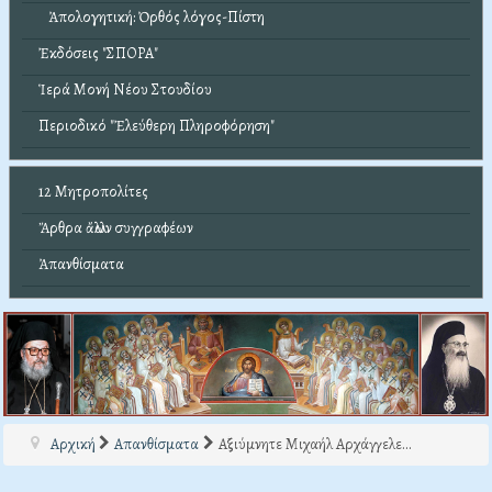
Ἀπολογητική: Ὀρθός λόγος-Πίστη
Ἐκδόσεις "ΣΠΟΡΑ"
Ἱερά Μονή Νέου Στουδίου
Περιοδικό "Ἐλεύθερη Πληροφόρηση"
12 Μητροπολίτες
Ἄρθρα ἄλλων συγγραφέων
Ἀπανθίσματα
Αρχική
Απανθίσματα
Αξιύμνητε Μιχαήλ Αρχάγγελε...