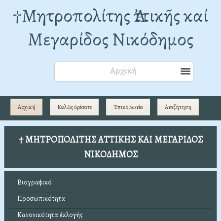
†Mητροπολίτης Ἀττικῆς καί
Μεγαρίδος Νικόδημος
Αρχική
Αρχική
Καλῶς ὁρίσατε
Ἐπικοινωνία
Αναζήτηση
† ΜΗΤΡΟΠΟΛΙΤΗΣ ΑΤΤΙΚΗΣ ΚΑΙ ΜΕΓΑΡΙΔΟΣ
ΝΙΚΟΔΗΜΟΣ
Βιογραφικό
Προσωπικότητα
Κανονικότητα ἐκλογῆς