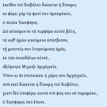
ἐκεῖθεν τοῦ διαβόλου διώκεται ἡ δύναμις·
οὐ φέρει γάρ τῷ φωτί σου προσμένειν,
ὁ πεσών Ἑωσφόρος.
Διό αἰτοῦμεν σε τά πυρφόρα αὐτοῦ βέλη,
τά καθ’ ἡμῶν κινούμενα ἀπόσβεσον,
τῇ μεσιτείᾳ σου λυτρούμενος ἡμᾶς,
ἐκ τῶν σκανδάλων αὐτοῦ,
ἀξιΰμνητε Μιχαήλ Ἀρχάγγελε.
Ὅπου κι ἄν ἐπισκιάσει ἡ χάρις σου Ἀρχάγγελε,
ἀπό ἐκεῖ διώκεται ἡ δύναμη τοῦ διαβόλου,
γιατί δέν ὑποφέρει κοντά στό φῶς σου νά παραμένει,
ὁ Ἑωσφόρος πού ἔπεσε.