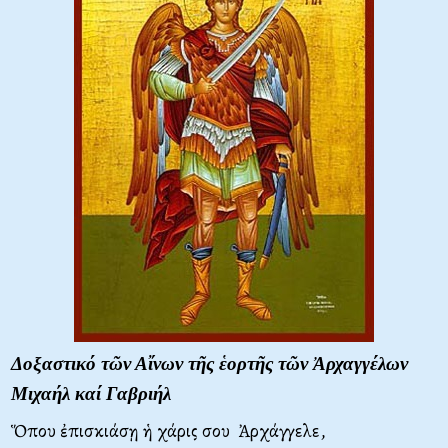
Δοξαστικό τῶν Αἴνων τῆς ἑορτῆς τῶν Ἀρχαγγέλων
Μιχαήλ καί Γαβριήλ
Ὅπου ἐπισκιάσῃ ἡ χάρις σου Ἀρχάγγελε,