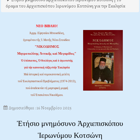
όραμα του Αρχιεπισκόπου Ιερωνύμου Κοτσώνη για την Εκκλησία
ΝΕΟ ΒΙΒΛΙΟ!
Ἀρχιμ. Εἰρηναίου Μπουσδέκη,
ἡγουμένου τῆς Ἱ. Μονῆς Νέου Στουδίου:
"ΝΙΚΟΔΗΜΟΣ
Μητροπολίτης Ἀττικῆς καί Μεγαρίδος"
Ὁ ἐπίσκοπος, Ὁ θεολόγος καί ὁ ἀγωνιστής
γιά τήν κανονική τάξη στήν Ἐκκλησία
Μιά ἱστορική καί νομοκανονική μελέτη
τοῦ Ἐκκλησιαστικοῦ Προβλήματος (1974-2013),
πού ἀναδεικνύει τή μαρτυρική μορφή
τοῦ Ἐπισκόπου Νικοδήμου.
Δημοσιεύθηκε : 16 Νοεμβρίου 2025
Ἐτήσιο μνημόσυνο Ἀρχιεπισκόπου
Ἱερωνύμου Κοτσώνη