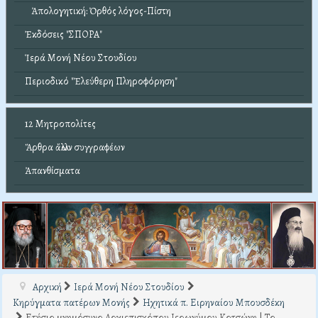
Ἀπολογητική: Ὀρθός λόγος-Πίστη
Ἐκδόσεις "ΣΠΟΡΑ"
Ἱερά Μονή Νέου Στουδίου
Περιοδικό "Ἐλεύθερη Πληροφόρηση"
12 Μητροπολίτες
Ἄρθρα ἄλλων συγγραφέων
Ἀπανθίσματα
Αρχική
Ιερά Μονή Νέου Στουδίου
Κηρύγματα πατέρων Μονής
Ηχητικά π. Ειρηναίου Μπουσδέκη
Ετήσιο μνημόσυνο Αρχιεπισκόπου Ιερωνύμου Κοτσώνη | Το