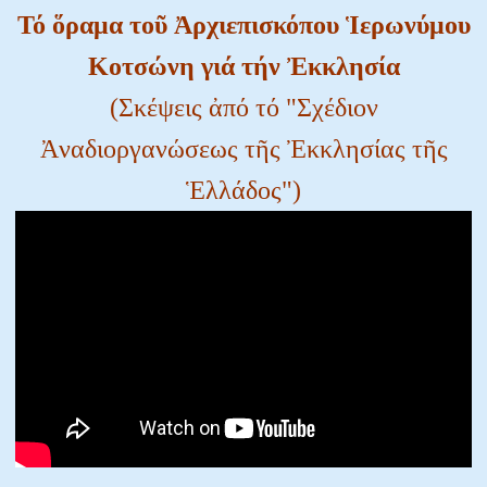
Τό ὅραμα τοῦ Ἀρχιεπισκόπου Ἱερωνύμου
Κοτσώνη γιά τήν Ἐκκλησία
(Σκέψεις ἀπό τό "Σχέδιον
Ἀναδιοργανώσεως τῆς Ἐκκλησίας τῆς
Ἑλλάδος")