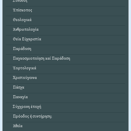
Σύνοδος
Ἐπίσκοπος
Θεολογικά
Ἀνθρωπολογία
Θεία Εὐχαριστία
Παράδοση
Παγκοσμιοποίηση καί Παράδοση
Ἑορτολογικά
Χριστούγεννα
Πάσχα
Παναγία
Σύγχρονη ἐποχή
Πρόοδος ἤ συντήρηση;
Ἀθεΐα