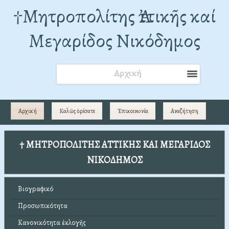
†Mητροπολίτης Ἀττικῆς καί
Μεγαρίδος Νικόδημος
Αρχική
Αρχική
Καλῶς ὁρίσατε
Ἐπικοινωνία
Αναζήτηση
† ΜΗΤΡΟΠΟΛΙΤΗΣ ΑΤΤΙΚΗΣ ΚΑΙ ΜΕΓΑΡΙΔΟΣ
ΝΙΚΟΔΗΜΟΣ
Βιογραφικό
Προσωπικότητα
Κανονικότητα ἐκλογῆς