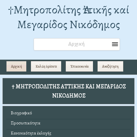
†Mητροπολίτης Ἀττικῆς καί
Μεγαρίδος Νικόδημος
Αρχική
Αρχική
Καλῶς ὁρίσατε
Ἐπικοινωνία
Αναζήτηση
† ΜΗΤΡΟΠΟΛΙΤΗΣ ΑΤΤΙΚΗΣ ΚΑΙ ΜΕΓΑΡΙΔΟΣ
ΝΙΚΟΔΗΜΟΣ
Βιογραφικό
Προσωπικότητα
Κανονικότητα ἐκλογῆς