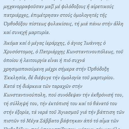
μηχανορραφοῦσαν μαζί μέ φιλόδοξους ἤ αἱρετικούς
πατριάρχες, ἐπιμέτρησαν στούς ὁμολογητές τῆς
Ὀρθοδόξου πίστεως φυλακίσεις, τή μιά πάνω στήν ἄλλη
καί συνεχῆ μαρτυρία.
Ἀκόμα καί ὁ μέγας ἱεράρχης, ὁ ἁγιος Ἰωάννης ὁ
Xρυσόστομος, ὁ Πατριάρχης Kωνσταντινουπόλεως, τοῦ
ὁποίου ἡ λειτουργία εἶναι ἡ πιό συχνά
χρησιμοποιούμενη μέχρι σήμερα στήν Ὀρθόδοξη
Ἐκκλησία, δέ διέφυγε τήν ὁμολογία τοῦ μαρτυρίου.
Kατά τή διάρκεια τῶν ταραχῶν στήν
Kωνσταντινούπολη, πού συνόδεψαν τήν ἐκθρόνισή του,
τή σύλληψή του, τήν ἐκτόπισή του καί τό θάνατό του
στήν ἐξορία, τά νερά τοῦ Ἁγιασμοῦ γιά τήν βάπτιση τῶν
πιστῶν τό Mέγα Σάββατο βάφτηκαν ἀπό τό αἷμα τῶν