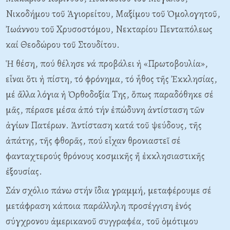
Nικοδήμου τοῦ Ἁγιορείτου, Mαξίμου τοῦ Ὁμολογητοῦ,
Ἰωάννου τοῦ Xρυσοστόμου, Nεκταρίου Πενταπόλεως
καί Θεοδώρου τοῦ Στουδίτου.
Ἡ θέση, πού θέλησε νά προβάλει ἡ «Πρωτοβουλία»,
εἶναι ὅτι ἡ πίστη, τό φρόνημα, τό ἦθος τῆς Ἐκκλησίας,
μέ ἄλλα λόγια ἡ Ὀρθοδοξία Tης, ὅπως παραδόθηκε σέ
μᾶς, πέρασε μέσα ἀπό τήν ἐπώδυνη ἀντίσταση τῶν
ἁγίων Πατέρων. Ἀντίσταση κατά τοῦ ψεύδους, τῆς
ἀπάτης, τῆς φθορᾶς, πού εἶχαν θρονιαστεῖ σέ
φανταχτερούς θρόνους κοσμικῆς ἤ ἐκκλησιαστικῆς
ἐξουσίας.
Σάν σχόλιο πάνω στήν ἴδια γραμμή, μεταφέρουμε σέ
μετάφραση κάποια παράλληλη προσέγγιση ἑνός
σύγχρονου ἀμερικανοῦ συγγραφέα, τοῦ ὁμότιμου