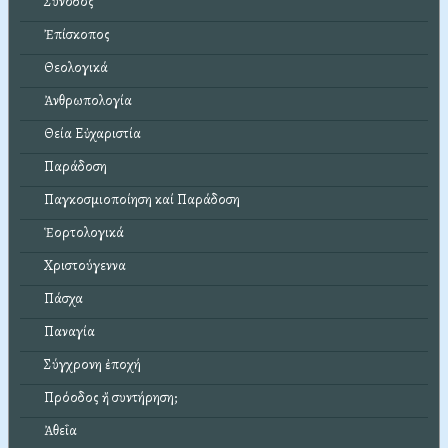
Σύνοδος
Ἐπίσκοπος
Θεολογικά
Ἀνθρωπολογία
Θεία Εὐχαριστία
Παράδοση
Παγκοσμιοποίηση καί Παράδοση
Ἑορτολογικά
Χριστούγεννα
Πάσχα
Παναγία
Σύγχρονη ἐποχή
Πρόοδος ἤ συντήρηση;
Ἀθεΐα