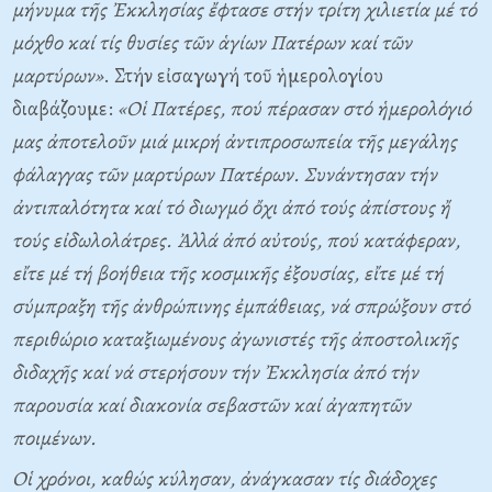
μήνυμα τῆς Ἐκκλησίας ἔφτασε στήν τρίτη χιλιετία μέ τό
μόχθο καί τίς θυσίες τῶν ἁγίων Πατέρων καί τῶν
μαρτύρων»
. Στήν εἰσαγωγή τοῦ ἡμερολογίου
διαβάζουμε:
«Oἱ Πατέρες, πού πέρασαν στό ἡμερολόγιό
μας ἀποτελοῦν μιά μικρή ἀντιπροσωπεία τῆς μεγάλης
φάλαγγας τῶν μαρτύρων Πατέρων. Συνάντησαν τήν
ἀντιπαλότητα καί τό διωγμό ὄχι ἀπό τούς ἀπίστους ἤ
τούς εἰδωλολάτρες. Ἀλλά ἀπό αὐτούς, πού κατάφεραν,
εἴτε μέ τή βοήθεια τῆς κοσμικῆς ἐξουσίας, εἴτε μέ τή
σύμπραξη τῆς ἀνθρώπινης ἐμπάθειας, νά σπρώξουν στό
περιθώριο καταξιωμένους ἀγωνιστές τῆς ἀποστολικῆς
διδαχῆς καί νά στερήσουν τήν Ἐκκλησία ἀπό τήν
παρουσία καί διακονία σεβαστῶν καί ἀγαπητῶν
ποιμένων.
Oἱ χρόνοι, καθώς κύλησαν, ἀνάγκασαν τίς διάδοχες