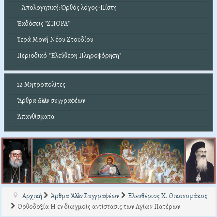
Ἀπολογητική: Ὀρθός λόγος-Πίστη
Ἐκδόσεις "ΣΠΟΡΑ"
Ἱερά Μονή Νέου Στουδίου
Περιοδικό "Ἐλεύθερη Πληροφόρηση"
12 Μητροπολίτες
Ἄρθρα ἄλλων συγγραφέων
Ἀπανθίσματα
Αρχική
Άρθρα Άλλων Συγγραφέων
Ελευθέριος Χ. Οικονομάκος
Ορθοδοξία Η εν διωγμοίς αντίστασις των Αγίων Πατέρων