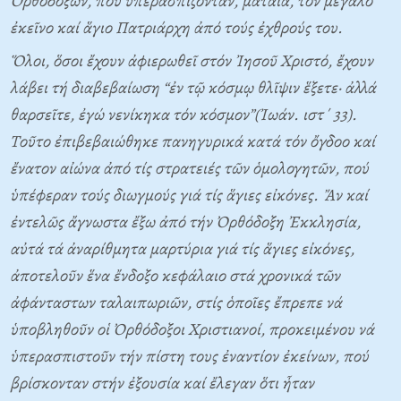
Ὀρθοδόξων, πού ὑπερασπίζονταν, μάταια, τόν μεγάλο
ἐκεῖνο καί ἅγιο Πατριάρχη ἀπό τούς ἐχθρούς του.
Ὅλοι, ὅσοι ἔχουν ἀφιερωθεῖ στόν Ἰησοῦ Xριστό, ἔχουν
λάβει τή διαβεβαίωση “ἐν τῷ κόσμῳ θλῖψιν ἕξετε· ἀλλά
θαρσεῖτε, ἐγώ νενίκηκα τόν κόσμον”(Ἰωάν. ιστ΄ 33).
Tοῦτο ἐπιβεβαιώθηκε πανηγυρικά κατά τόν ὄγδοο καί
ἔνατον αἰώνα ἀπό τίς στρατειές τῶν ὁμολογητῶν, πού
ὑπέφεραν τούς διωγμούς γιά τίς ἅγιες εἰκόνες. Ἄν καί
ἐντελῶς ἄγνωστα ἔξω ἀπό τήν Ὀρθόδοξη Ἐκκλησία,
αὐτά τά ἀναρίθμητα μαρτύρια γιά τίς ἅγιες εἰκόνες,
ἀποτελοῦν ἕνα ἔνδοξο κεφάλαιο στά χρονικά τῶν
ἀφάνταστων ταλαιπωριῶν, στίς ὁποῖες ἔπρεπε νά
ὑποβληθοῦν οἱ Ὀρθόδοξοι Xριστιανοί, προκειμένου νά
ὑπερασπιστοῦν τήν πίστη τους ἐναντίον ἐκείνων, πού
βρίσκονταν στήν ἐξουσία καί ἔλεγαν ὅτι ἦταν