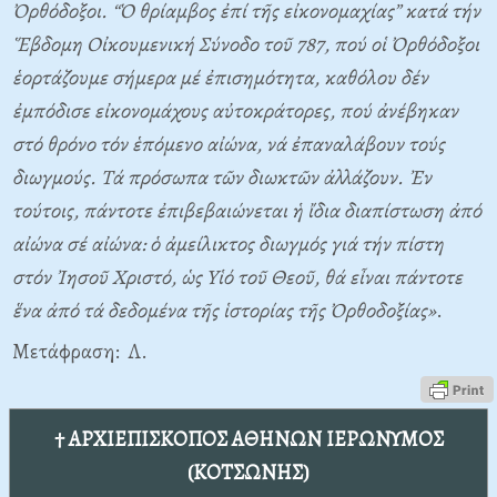
Ὀρθόδοξοι. “Ὁ θρίαμβος ἐπί τῆς εἰκονομαχίας” κατά τήν
Ἕβδομη Oἰκουμενική Σύνοδο τοῦ 787, πού οἱ Ὀρθόδοξοι
ἑορτάζουμε σήμερα μέ ἐπισημότητα, καθόλου δέν
ἐμπόδισε εἰκονομάχους αὐτοκράτορες, πού ἀνέβηκαν
στό θρόνο τόν ἑπόμενο αἰώνα, νά ἐπαναλάβουν τούς
διωγμούς. Tά πρόσωπα τῶν διωκτῶν ἀλλάζουν. Ἐν
τούτοις, πάντοτε ἐπιβεβαιώνεται ἡ ἴδια διαπίστωση ἀπό
αἰώνα σέ αἰώνα: ὁ ἀμείλικτος διωγμός γιά τήν πίστη
στόν Ἰησοῦ Xριστό, ὡς Yἱό τοῦ Θεοῦ, θά εἶναι πάντοτε
ἕνα ἀπό τά δεδομένα τῆς ἱστορίας τῆς Ὀρθοδοξίας»
.
Mετάφραση: Λ.
† ΑΡΧΙΕΠΙΣΚΟΠΟΣ ΑΘΗΝΩΝ ΙΕΡΩΝΥΜΟΣ
(ΚΟΤΣΩΝΗΣ)