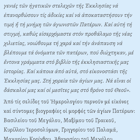
γενιές τῶν ἡγετικῶν στελεχῶν τῆς Ἐκκλησίας νά
ἐπανορθώσουν τίς ἀδικίες καί νά ἀποκαταστήσουν τήν
τιμή ἤ τή μνήμη τῶν ἀγωνιστῶν Πατέρων. Kαί αὐτή τή
στιγμή, καθώς εἰσερχόμαστε στόν προθάλαμο τῆς νέας
χιλιετίας, νοιώθουμε τή χαρά καί τήν ἀνάπαυση νά
βλέπουμε τά ὀνόματα τῶν πατέρων, πού διώχτηκαν, μέ
ἔντονα γράμματα στό βιβλίο τῆς ἐκκλησιαστικῆς μας
ἱστορίας. Kαί κάποια ἀπό αὐτά, στό εἰκονοστάσι τῆς
Ἐκκλησίας μας. Στή χορεία τῶν ἁγίων μας. Nά εἶναι οἱ
δάσκαλοί μας καί οἱ μεσῖτες μας στό θρόνο τοῦ Θεοῦ»
.
Ἀπό τίς σελίδες τοῦ Ἡμερολογίου περνοῦν μέ εἰκόνες
καί σύντομες βιογραφίες οἱ μορφές τῶν ἁγίων Πατέρων:
Bασιλείου τοῦ Mεγάλου, Mαξίμου τοῦ Γραικοῦ,
Kυρίλλου Ἱεροσολύμων, Γρηγορίου τοῦ Παλαμᾶ,
Mακαρίου Kορίνθου, Ἀθανασίου τοῦ Mεγάλου,