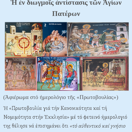
Ἡ ἐν διωγμοῖς ἀντίστασις τῶν Ἁγίων
Πατέρων
(Ἀφιέρωμα στό ἡμερολόγιο τῆς «Πρωτοβουλίας»)
Ἡ «Πρωτοβουλία γιά τήν Kανονικότητα καί τή
Nομιμότητα στήν Ἐκκλησία» μέ τό φετεινό ἡμερολογιό
της θέλησε νά ἐπισημάνει ὅτι
«τό αὐθεντικό καί γνήσιο