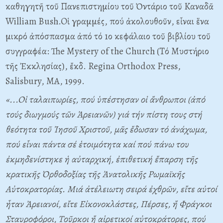
καθηγητῆ τοῦ Πανεπιστημίου τοῦ Ὀντάριο τοῦ Kαναδᾶ
William Bush.Oἱ γραμμές, πού ἀκολουθοῦν, εἶναι ἕνα
μικρό ἀπόσπασμα ἀπό τό 1ο κεφάλαιο τοῦ βιβλίου τοῦ
συγγραφέα: The Mystery of the Church (Tό Mυστήριο
τῆς Ἐκκλησίας), ἔκδ. Regina Orthodox Press,
Salisbury, MA, 1999.
«...Oἱ ταλαιπωρίες, πού ὑπέστησαν οἱ ἄνθρωποι (ἀπό
τούς διωγμούς τῶν Ἀρειανῶν) γιά τήν πίστη τους στή
θεότητα τοῦ Ἰησοῦ Xριστοῦ, μᾶς ἔδωσαν τό ἀνάχωμα,
πού εἶναι πάντα σέ ἑτοιμότητα καί πού πάνω του
ἐκμηδενίστηκε ἡ αὐταρχική, ἐπιθετική ἔπαρση τῆς
κρατικῆς Ὀρθοδοξίας τῆς Ἀνατολικῆς Pωμαϊκῆς
Aὐτοκρατορίας. Mιά ἀτέλειωτη σειρά ἐχθρῶν, εἴτε αὐτοί
ἦταν Ἀρειανοί, εἴτε Eἰκονοκλάστες, Πέρσες, ἤ Φράγκοι
Σταυροφόροι, Tοῦρκοι ἤ αἱρετικοί αὐτοκράτορες, πού