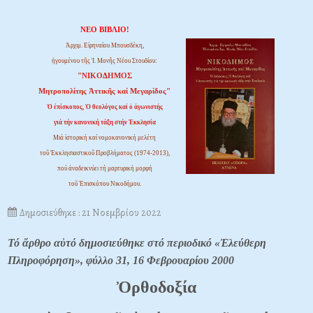
ΝΕΟ ΒΙΒΛΙΟ!
Ἀρχιμ. Εἰρηναίου Μπουσδέκη,
ἡγουμένου τῆς Ἱ. Μονῆς Νέου Στουδίου:
"ΝΙΚΟΔΗΜΟΣ
Μητροπολίτης Ἀττικῆς καί Μεγαρίδος"
Ὁ ἐπίσκοπος, Ὁ θεολόγος καί ὁ ἀγωνιστής
γιά τήν κανονική τάξη στήν Ἐκκλησία
Μιά ἱστορική καί νομοκανονική μελέτη
τοῦ Ἐκκλησιαστικοῦ Προβλήματος (1974-2013),
πού ἀναδεικνύει τή μαρτυρική μορφή
τοῦ Ἐπισκόπου Νικοδήμου.
Δημοσιεύθηκε : 21 Νοεμβρίου 2022
Τό ἄρθρο αὐτό δημοσιεύθηκε στό περιοδικό «Ἐλεύθερη
Πληροφόρηση», φύλλο 31, 16 Φεβρουαρίου 2000
Ὀρθοδοξία