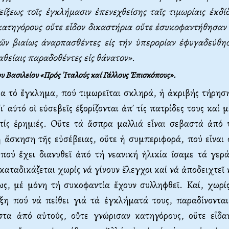
ίξεως τοῖς ἐγκλήμασιν ἐπενεχθείσης ταῖς τιμωρίαις ἐκδίδ
ατηγόρους οὔτε εἶδον δικαστήρια οὔτε ἐσυκοφαντήθησαν 
ῶν βιαίως ἀναρπασθέντες εἰς τήν ὑπερορίαν ἐφυγαδεύθησ
θείαις παραδοθέντες εἰς θάνατον».
 Bασιλείου «Πρός ᾽Iταλούς καί Γάλλους Ἐπισκόπους».
ρα τό ἔγκλημα, πού τιμωρεῖται σκληρά, ἡ ἀκριβής τήρησ
᾽ αὐτό οἱ εὐσεβεῖς ἐξορίζονται ἀπ᾽ τίς πατρίδες τους καί 
τίς ἐρημιές. Oὔτε τά ἄσπρα μαλλιά εἶναι σεβαστά ἀπό τ
 ἡ ἄσκηση τῆς εὐσέβειας, οὔτε ἡ συμπεριφορά, πού εἶναι
 πού ἔχει διανυθεῖ ἀπό τή νεανική ἡλικία ἴσαμε τά γερ
καταδικάζεται χωρίς νά γίνουν ἔλεγχοι καί νά ἀποδειχτεῖ 
ως, μέ μόνη τή συκοφαντία ἔχουν συλληφθεῖ. Kαί, χωρί
ξη πού νά πείθει γιά τά ἐγκλήματά τους, παραδίνονται 
στα ἀπό αὐτούς, οὔτε γνώρισαν κατηγόρους, οὔτε εἶδα