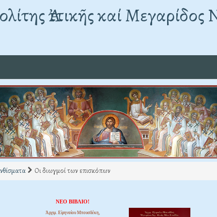
λίτης Ἀττικῆς καί Μεγαρίδος 
νθίσματα
Οι διωγμοί των επισκόπων
ΝΕΟ ΒΙΒΛΙΟ!
Ἀρχιμ. Εἰρηναίου Μπουσδέκη,