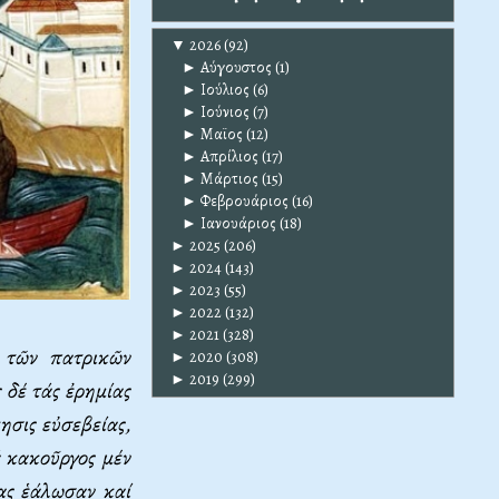
▼
2026
(92)
►
Αύγουστος
(1)
►
Ιούλιος
(6)
►
Ιούνιος
(7)
►
Μαϊος
(12)
►
Απρίλιος
(17)
►
Μάρτιος
(15)
►
Φεβρουάριος
(16)
►
Ιανουάριος
(18)
►
2025
(206)
►
2024
(143)
►
2023
(55)
►
2022
(132)
►
2021
(328)
 τῶν πατρικῶν
►
2020
(308)
►
2019
(299)
 δέ τάς ἐρημίας
ησις εὐσεβείας,
ά κακοῦργος μέν
ας ἑάλωσαν καί