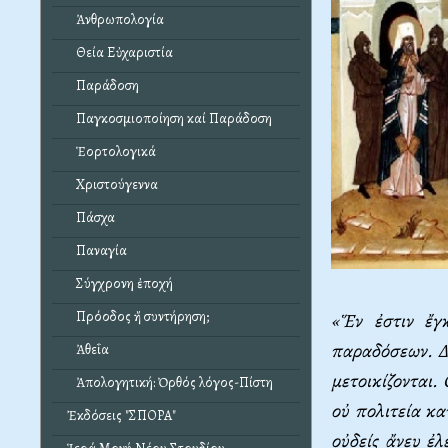
Ἀνθρωπολογία
Θεία Εὐχαριστία
Παράδοση
Παγκοσμιοποίηση καί Παράδοση
Ἑορτολογικά
Χριστούγεννα
Πάσχα
Παναγία
Σύγχρονη ἐποχή
Πρόοδος ἤ συντήρηση;
«Ἕν ἐστιν ἔγ
παραδόσεων. Δι
Ἀθεΐα
μετοικίζονται.
Ἀπολογητική: Ὀρθός λόγος-Πίστη
οὐ πολιτεία κα
Ἐκδόσεις "ΣΠΟΡΑ"
οὐδείς ἄνευ ἐ