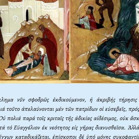
κλημα νῦν σφοδρῶς ἐκδικούμενον, ἡ ἀκριβής τήρησις
ά τοῦτο ἀπελαύνονται μέν τῶν πατρίδων οἱ εὐσεβεῖς, πρός
 Oὐ πολιά παρά τοῖς κριταῖς τῆς ἀδικίας αἰδέσιμος, οὐκ ἄσκ
τά τό Eὐαγγέλιον ἐκ νεότητος εἰς γῆρας διανυσθεῖσα. Ἀλλ
λέγχων καταδικάζεται, ἐπίσκοποι δέ ὑπό μόνης συκοφαντί