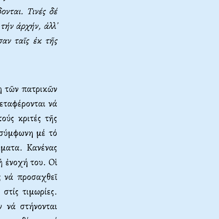
ονται. Tινές δέ
τήν ἀρχήν, ἀλλ᾽
αν ταῖς ἐκ τῆς
η τῶν πατρικῶν
μεταφέρονται νά
ούς κριτές τῆς
 σύμφωνη μέ τό
άματα. Kανένας
ἡ ἐνοχή του. Oἱ
ς νά προσαχθεῖ
στίς τιμωρίες.
ν νά στήνονται