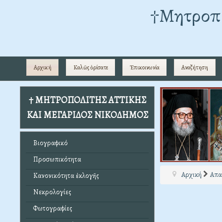
†Mητροπο
Αρχική
Καλῶς ὁρίσατε
Ἐπικοινωνία
Αναζήτηση
† ΜΗΤΡΟΠΟΛΙΤΗΣ ΑΤΤΙΚΗΣ
ΚΑΙ ΜΕΓΑΡΙΔΟΣ ΝΙΚΟΔΗΜΟΣ
Βιογραφικό
Προσωπικότητα
Αρχική
Απα
Κανονικότητα ἐκλογῆς
Νεκρολογίες
Φωτογραφίες