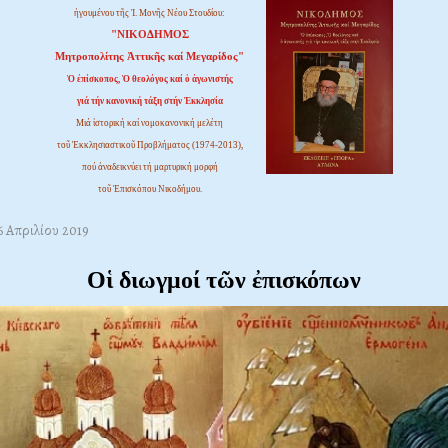
ἡγουμένου τῆς Ἱ. Μονῆς Νέου Στουδίου:
"ΝΙΚΟΔΗΜΟΣ
Μητροπολίτης Ἀττικῆς καί Μεγαρίδος"
Ὁ ἐπίσκοπος, Ὁ θεολόγος καί ὁ ἀγωνιστής
γιά τήν κανονική τάξη στήν Ἐκκλησία
Μιά ἱστορική καί νομοκανονική μελέτη
τοῦ Ἐκκλησιαστικοῦ Προβλήματος (1974-2013),
πού ἀναδεικνύει τή μαρτυρική μορφή
τοῦ Ἐπισκόπου Νικοδήμου.
6 Απριλίου 2019
Oἱ διωγμοί τῶν ἐπισκόπων