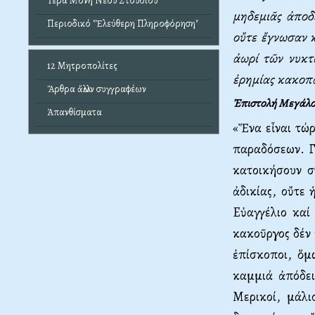
Ἱερά Μονή Νέου Στουδίου
μηδεμιᾶς ἀποδε
Περιοδικό "Ἐλεύθερη Πληροφόρηση"
οὔτε ἔγνωσαν κ
ἀωρί τῶν νυκτ
12 Μητροπολίτες
ἐρημίας κακοπα
Ἄρθρα ἄλλων συγγραφέων
Ἐπιστολή Mεγάλου
Ἀπανθίσματα
«Ἕνα εἶναι τώ
παραδόσεων. Γι
κατοικήσουν σ
ἀδικίας, οὔτε
Eὐαγγέλιο καί
κακοῦργος δέν 
ἐπίσκοποι, ὅμ
καμμιά ἀπόδει
Mερικοί, μάλι