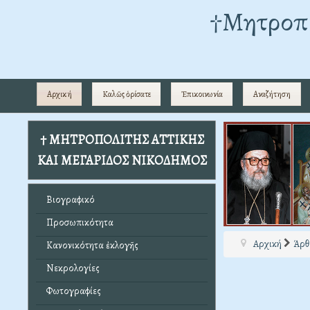
†Mητροπο
Αρχική
Καλῶς ὁρίσατε
Ἐπικοινωνία
Αναζήτηση
† ΜΗΤΡΟΠΟΛΙΤΗΣ ΑΤΤΙΚΗΣ
ΚΑΙ ΜΕΓΑΡΙΔΟΣ ΝΙΚΟΔΗΜΟΣ
Βιογραφικό
Προσωπικότητα
Αρχική
Άρθ
Κανονικότητα ἐκλογῆς
Νεκρολογίες
Φωτογραφίες