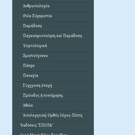
Ἀνθρωπολογία
Θεία Εὐχαριστία
Παράδοση
Παγκοσμιοποίηση καί Παράδοση
Ἑορτολογικά
Χριστούγεννα
Πάσχα
Παναγία
Σύγχρονη ἐποχή
Πρόοδος ἤ συντήρηση;
Ἀθεΐα
Ἀπολογητική: Ὀρθός λόγος-Πίστη
Ἐκδόσεις "ΣΠΟΡΑ"