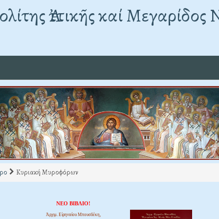
λίτης Ἀττικῆς καί Μεγαρίδος 
ρο
Κυριακή Μυροφόρων
ΝΕΟ ΒΙΒΛΙΟ!
Ἀρχιμ. Εἰρηναίου Μπουσδέκη,