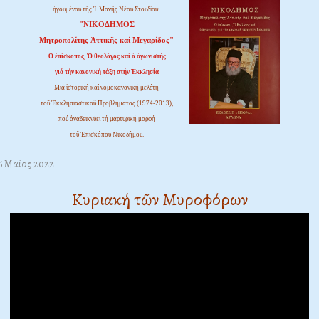
ἡγουμένου τῆς Ἱ. Μονῆς Νέου Στουδίου:
"ΝΙΚΟΔΗΜΟΣ
Μητροπολίτης Ἀττικῆς καί Μεγαρίδος"
Ὁ ἐπίσκοπος, Ὁ θεολόγος καί ὁ ἀγωνιστής
γιά τήν κανονική τάξη στήν Ἐκκλησία
Μιά ἱστορική καί νομοκανονική μελέτη
τοῦ Ἐκκλησιαστικοῦ Προβλήματος (1974-2013),
πού ἀναδεικνύει τή μαρτυρική μορφή
τοῦ Ἐπισκόπου Νικοδήμου.
06 Μαϊος 2022
Κυριακή τῶν Μυροφόρων