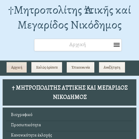
†Mητροπολίτης Ἀττικῆς καί
Μεγαρίδος Νικόδημος
Αρχική
Αρχική
Καλῶς ὁρίσατε
Ἐπικοινωνία
Αναζήτηση
† ΜΗΤΡΟΠΟΛΙΤΗΣ ΑΤΤΙΚΗΣ ΚΑΙ ΜΕΓΑΡΙΔΟΣ
ΝΙΚΟΔΗΜΟΣ
Βιογραφικό
Προσωπικότητα
Κανονικότητα ἐκλογῆς