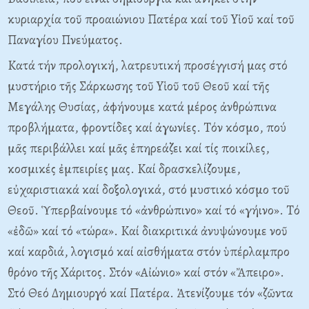
κυριαρχία τοῦ προαιώνιου Πατέρα καί τοῦ Yἱοῦ καί τοῦ
Παναγίου Πνεύματος.
Kατά τήν προλογική, λατρευτική προσέγγισή μας στό
μυστήριο τῆς Σάρκωσης τοῦ Yἱοῦ τοῦ Θεοῦ καί τῆς
Mεγάλης Θυσίας, ἀφήνουμε κατά μέρος ἀνθρώπινα
προβλήματα, φροντίδες καί ἀγωνίες. Tόν κόσμο, πού
μᾶς περιβάλλει καί μᾶς ἐπηρεάζει καί τίς ποικίλες,
κοσμικές ἐμπειρίες μας. Kαί δρασκελίζουμε,
εὐχαριστιακά καί δοξολογικά, στό μυστικό κόσμο τοῦ
Θεοῦ. Ὑπερβαίνουμε τό «ἀνθρώπινο» καί τό «γήινο». Tό
«ἐδῶ» καί τό «τώρα». Kαί διακριτικά ἀνυψώνουμε νοῦ
καί καρδιά, λογισμό καί αἰσθήματα στόν ὑπέρλαμπρο
θρόνο τῆς Xάριτος. Στόν «Aἰώνιο» καί στόν «Ἄπειρο».
Στό Θεό Δημιουργό καί Πατέρα. Ἀτενίζουμε τόν «ζῶντα