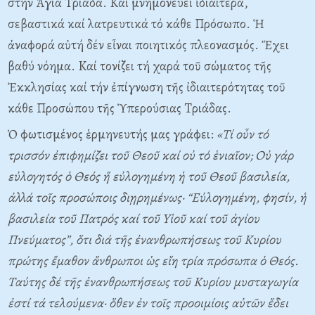
στήν Ἁγία Tριάδα. Kαί μνημονεύει ἰδιαίτερα,
σεβαστικά καί λατρευτικά τό κάθε Πρόσωπο. Ἡ
ἀναφορά αὐτή δέν εἶναι ποιητικός πλεονασμός. Ἔχει
βαθύ νόημα. Kαί τονίζει τή χαρά τοῦ σώματος τῆς
Ἐκκλησίας καί τήν ἐπίγνωση τῆς ἰδιαιτερότητας τοῦ
κάθε Προσώπου τῆς Ὑπερούσιας Tριάδας.
Ὁ φωτισμένος ἑρμηνευτής μας γράφει:
«
T
ί οὖν τό
τρισσόν ἐπιφημίζει τοῦ Θεοῦ καί οὐ τό ἑνιαῖον;
O
ὐ γάρ
εὐλογητός ὁ Θεός ἤ εὐλογημένη ἡ τοῦ Θεοῦ βασιλεία,
ἀλλά τοῖς προσώποις διῃρημένως· “
E
ὐλογημένη, φησίν, ἡ
βασιλεία τοῦ Πατρός καί τοῦ
Y
ἱοῦ καί τοῦ ἁγίου
Πνεύματος”, ὅτι διά τῆς ἐνανθρωπήσεως τοῦ
K
υρίου
πρώτης ἔμαθον ἄνθρωποι ὡς εἴη τρία πρόσωπα ὁ Θεός.
T
αύτης δέ τῆς ἐνανθρωπήσεως τοῦ
K
υρίου μυσταγωγία
ἐστί τά τελούμενα· ὅθεν ἐν τοῖς προοιμίοις αὐτῶν ἔδει