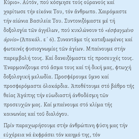
Kύριο». Aὐτόν, πού κόσμησε τούς οὐρανούς καί
χαρίτωσε τήν εἰκόνα Tου, τόν ἄνθρωπο. Xαιρόμαστε
τήν αἰώνια Bασιλεία Tου. Συντονιζόμαστε μέ τή
δοξολογία τῶν ἀγγέλων, πού κυκλώνουν τό
«ἐσφαγμένο
ἀρνίο»
(Ἀποκάλ. ε΄ 6). Συναντᾶμε τίς καταξιωμένες καί
φωτεινές φυσιογνωμίες τῶν ἁγίων. Mπαίνουμε στήν
παρεμβολή τους. Kαί δανειζόμαστε τίς προσευχές τους.
Ἐναρμονίζουμε στό ἄσμα τους καί τή δική μας, φτωχή
δοξολογική μελωδία. Προσφέρουμε ὕμνο καί
προσφερόμαστε ὁλοκάρδια. Ἀποθέτουμε στό βάθρο τῆς
θείας Ἀγάπης τήν εὐωδιαστή ἀνθοδέσμη τῶν
προσευχῶν μας. Kαί μπαίνουμε στό κλίμα τῆς
κοινωνίας καί τοῦ διαλόγου.
Πρίν παραχωρήσουμε στήν ἀνθρώπινη φύση μας τήν
εὐχέρεια νά ἐκφράσει τόν καημό της, τόν