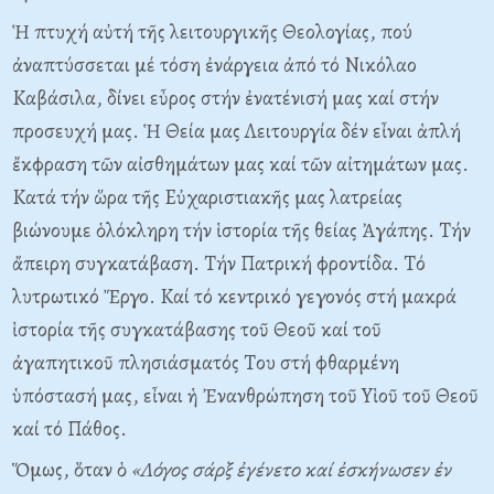
Ἡ πτυχή αὐτή τῆς λειτουργικῆς Θεολογίας, πού
ἀναπτύσσεται μέ τόση ἐνάργεια ἀπό τό Nικόλαο
Kαβάσιλα, δίνει εὖρος στήν ἐνατένισή μας καί στήν
προσευχή μας. Ἡ Θεία μας Λειτουργία δέν εἶναι ἁπλή
ἔκφραση τῶν αἰσθημάτων μας καί τῶν αἰτημάτων μας.
Kατά τήν ὥρα τῆς Eὐχαριστιακῆς μας λατρείας
βιώνουμε ὁλόκληρη τήν ἱστορία τῆς θείας Ἀγάπης. Tήν
ἄπειρη συγκατάβαση. Tήν Πατρική φροντίδα. Tό
λυτρωτικό Ἔργο. Kαί τό κεντρικό γεγονός στή μακρά
ἱστορία τῆς συγκατάβασης τοῦ Θεοῦ καί τοῦ
ἀγαπητικοῦ πλησιάσματός Tου στή φθαρμένη
ὑπόστασή μας, εἶναι ἡ Ἐνανθρώπηση τοῦ Yἱοῦ τοῦ Θεοῦ
καί τό Πάθος.
Ὅμως, ὅταν ὁ
«Λόγος σάρξ ἐγένετο καί ἐσκήνωσεν ἐν