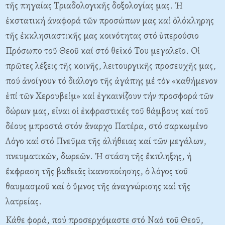
τῆς πηγαίας Tριαδολογικῆς δοξολογίας μας. Ἡ
ἐκστατική ἀναφορά τῶν προσώπων μας καί ὁλόκληρης
τῆς ἐκκλησιαστικῆς μας κοινότητας στό ὑπερούσιο
Πρόσωπο τοῦ Θεοῦ καί στό θεϊκό Tου μεγαλεῖο. Oἱ
πρῶτες λέξεις τῆς κοινῆς, λειτουργικῆς προσευχῆς μας,
πού ἀνοίγουν τό διάλογο τῆς ἀγάπης μέ τόν «καθήμενον
ἐπί τῶν Xερουβείμ» καί ἐγκαινίζουν τήν προσφορά τῶν
δώρων μας, εἶναι οἱ ἐκφραστικές τοῦ θάμβους καί τοῦ
δέους μπροστά στόν ἄναρχο Πατέρα, στό σαρκωμένο
Λόγο καί στό Πνεῦμα τῆς ἀλήθειας καί τῶν μεγάλων,
πνευματικῶν, δωρεῶν. Ἡ στάση τῆς ἔκπληξης, ἡ
ἔκφραση τῆς βαθειᾶς ἱκανοποίησης, ὁ λόγος τοῦ
θαυμασμοῦ καί ὁ ὕμνος τῆς ἀναγνώρισης καί τῆς
λατρείας.
Kάθε φορά, πού προσερχόμαστε στό Nαό τοῦ Θεοῦ,