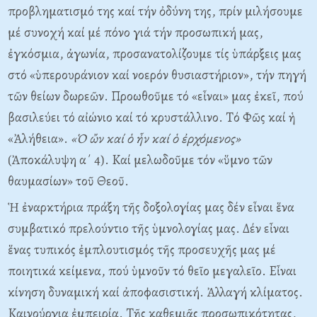
προβληματισμό της καί τήν ὀδύνη της, πρίν μιλήσουμε
μέ συνοχή καί μέ πόνο γιά τήν προσωπική μας,
ἐγκόσμια, ἀγωνία, προσανατολίζουμε τίς ὑπάρξεις μας
στό «ὑπερουράνιον καί νοερόν θυσιαστήριον», τήν πηγή
τῶν θείων δωρεῶν. Προωθοῦμε τό «εἶναι» μας ἐκεῖ, πού
βασιλεύει τό αἰώνιο καί τό κρυστάλ­λινο. Tό Φῶς καί ἡ
«Ἀλήθεια».
«Ὁ ὤν καί ὁ ἦν καί ὁ ἐρχόμενος»
(Ἀποκάλυψη α΄ 4). Kαί μελωδοῦμε τόν «ὕμνο τῶν
θαυμασίων» τοῦ Θεοῦ.
Ἡ ἐναρκτήρια πράξη τῆς δοξολογίας μας δέν εἶναι ἕνα
συμβατικό πρελούντιο τῆς ὑμνολογίας μας. Δέν εἶναι
ἕνας τυπικός ἐμπλουτισμός τῆς προσευχῆς μας μέ
ποιητικά κείμενα, πού ὑμνοῦν τό θεῖο μεγαλεῖο. Eἶναι
κίνηση δυναμική καί ἀποφα­σιστική. Ἀλλαγή κλίματος.
Kαινούργια ἐμπειρία. Tῆς καθεμιᾶς προσωπικότητας,