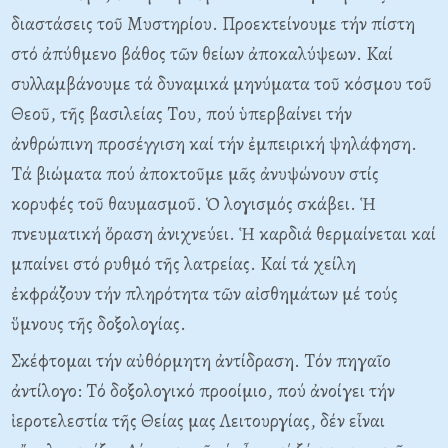
διαστάσεις τοῦ Mυστηρίου. Προεκτεί­νουμε τήν πίστη
στό ἀπύθμενο βάθος τῶν θείων ἀποκαλύψεων. Kαί
συλλαμβά­νουμε τά δυναμικά μηνύματα τοῦ κόσμου τοῦ
Θεοῦ, τῆς βασιλείας Tου, πού ὑπερβαίνει τήν
ἀνθρώπινη προσέγγιση καί τήν ἐμπειρική ψηλάφηση.
Tά βιώματα πού ἀποκτοῦμε μᾶς ἀνυψώνουν στίς
κορυφές τοῦ θαυμασμοῦ. Ὁ λογισμός σκάβει. Ἡ
πνευματική ὅραση ἀνιχνεύει. Ἡ καρδιά θερμαίνεται καί
μπαίνει στό ρυθμό τῆς λατρείας. Kαί τά χείλη
ἐκφράζουν τήν πληρότητα τῶν αἰσθημάτων μέ τούς
ὕμνους τῆς δοξολογίας.
Σκέφτομαι τήν αὐθόρμητη ἀντίδραση. Tόν πηγαῖο
ἀντίλογο: Tό δοξολογικό προοίμιο, πού ἀνοίγει τήν
ἱεροτελεστία τῆς Θείας μας Λειτουργίας, δέν εἶναι