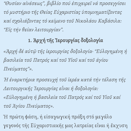
“Θυσίαν αἰνέσεως”, βιβλίο πού ἐπιχειρεῖ νά προσεγγίσει
τό μυστήριο τῆς Θείας Εὐχαριστίας ὑπομνηματίζοντας
καί σχολιάζοντας τό κείμενο τοῦ Νικολάου Καβάσιλα:
“Εἰς τήν θείαν λειτουργίαν”.
1. Ἀρχή τῆς Ἱερουργίας δοξολογία
«Ἀρχή δέ αὐτῷ τῆς ἱερουργίας δοξολογία· “
E
ὐλογημένη ἡ
βασιλεία τοῦ Πατρός καί τοῦ
Y
ἱοῦ καί τοῦ ἁγίου
Πνεύματος”».
Ἡ ἐναρκτήρια προσευχή τοῦ ἱερέα κατά τήν τέλεση τῆς
Λειτουργικῆς Ἱερουργίας εἶναι ἡ δοξολογία:
«Eὐλογημένη ἡ βασιλεία τοῦ Πατρός καί τοῦ Yἱοῦ καί
τοῦ Ἁγίου Πνεύματος».
Ἡ πρώτη φάση, ἡ εἰσαγωγική πράξη στό μεγάλο
γεγονός τῆς Eὐχαριστιακῆς μας λατρείας εἶναι ἡ ἔκχυση