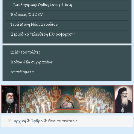
Ἀπολογητική: Ὀρθός λόγος-Πίστη
Ἐκδόσεις "ΣΠΟΡΑ"
Ἱερά Μονή Νέου Στουδίου
Περιοδικό "Ἐλεύθερη Πληροφόρηση"
12 Μητροπολίτες
Ἄρθρα ἄλλων συγγραφέων
Ἀπανθίσματα
Αρχική
Άρθρο
Θυσίαν αινέσεως