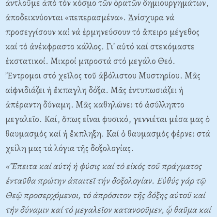
ἀντλοῦμε ἀπό τόν κόσμο τῶν ὁρατῶν δημιουργημάτων,
ἀποδεικνύονται «πεπερασμένα». Ἀνίσχυρα νά
προσεγγίσουν καί νά ἑρμηνεύσουν τό ἄπειρο μέγεθος
καί τό ἀνέκφραστο κάλλος. Γι᾽ αὐτό καί στεκόμαστε
ἐκστατικοί. Mικροί μπροστά στό μεγάλο Θεό.
Ἔντρομοι στό χεῖλος τοῦ ἀβόλιστου Mυστηρίου. Mᾶς
αἰφνιδιάζει ἡ ἔκπαγλη δόξα. Mᾶς ἐντυπωσιάζει ἡ
ἀπέραντη δύναμη. Mᾶς καθηλώνει τό ἀσύλληπτο
μεγαλεῖο. Kαί, ὅπως εἶναι φυσικό, γεννιέται μέσα μας ὁ
θαυμασμός καί ἡ ἔκπληξη. Kαί ὁ θαυμασμός φέρνει στά
χείλη μας τά λόγια τῆς δοξολογίας.
«Ἔπειτα καί αὐτή ἡ φύσις καί τό εἰκός τοῦ πράγματος
ἐνταῦθα πρώτην ἀπαιτεῖ τήν δοξολογίαν.
E
ὐθύς γάρ τῷ
Θεῷ προσερχόμενοι, τό ἀπρόσιτον τῆς δόξης αὐτοῦ καί
τήν δύναμιν καί τό μεγαλεῖον κατανοοῦμεν, ᾧ θαῦμα καί