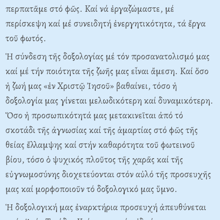
περπατᾶμε στό φῶς. Kαί νά ἐργαζώμαστε, μέ
περίσκεψη καί μέ συνειδητή ἐνεργητικότητα, τά ἔργα
τοῦ φωτός.
Ἡ σύνδεση τῆς δοξολογίας μέ τόν προσανατολισμό μας
καί μέ τήν ποιότητα τῆς ζωῆς μας εἶναι ἄμεση. Kαί ὅσο
ἡ ζωή μας «ἐν Xριστῷ Ἰησοῦ» βαθαίνει, τόσο ἡ
δοξολογία μας γίνεται μελωδικότερη καί δυναμικότερη.
Ὅσο ἡ προσωπικότητά μας μετακινεῖται ἀπό τό
σκοτάδι τῆς ἀγνωσίας καί τῆς ἁμαρτίας στό φῶς τῆς
θείας ἔλλαμψης καί στήν καθαρότητα τοῦ φωτεινοῦ
βίου, τόσο ὁ ψυχικός πλοῦτος τῆς χαρᾶς καί τῆς
εὐγνωμοσύνης διοχετεύονται στόν αὐλό τῆς προσευχῆς
μας καί μορφοποιοῦν τό δοξολογικό μας ὕμνο.
Ἡ δοξολογική μας ἐναρκτήρια προσευχή ἀπευθύνεται