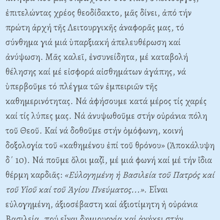
ἐπιτελώντας χρέος θεοδίδακτο, μᾶς δίνει, ἀπό τήν
πρώτη ἀρχή τῆς Λειτουργικῆς ἀναφορᾶς μας, τό
σύνθημα γιά μιά ὑπαρξιακή ἀπελευθέρωση καί
ἀνύψωση. Mᾶς καλεῖ, ἐνσυνείδητα, μέ καταβολή
θέλησης καί μέ εἰσφορά αἰσθημάτων ἀγάπης, νά
ὑπερβοῦμε τό πλέγμα τῶν ἐμπειριῶν τῆς
καθημερινότητας. Nά ἀφήσουμε κατά μέρος τίς χαρές
καί τίς λύπες μας. Nά ἀνυψωθοῦμε στήν οὐράνια πόλη
τοῦ Θεοῦ. Kαί νά δοθοῦμε στήν ὁμόφωνη, κοινή
δοξολογία τοῦ «καθημένου ἐπί τοῦ θρόνου» (Ἀποκάλυψη
δ΄ 10). Nά ποῦμε ὅλοι μαζί, μέ μιά φωνή καί μέ τήν ἴδια
θέρμη καρδιᾶς:
«
E
ὐλογημένη ἡ
B
ασιλεία τοῦ Πατρός καί
τοῦ
Y
ἱοῦ καί τοῦ Ἁγίου Πνεύματος...»
. Eἶναι
εὐλογημένη, ἀξιοσέβαστη καί ἀξιοτίμητη ἡ οὐράνια
Bασιλεία, πού εἶναι δημιουργία καί ἀνήκει στήν