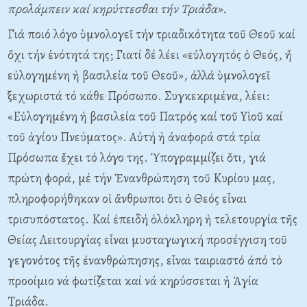
προλάμπειν καί κηρύττεσθαι τήν
T
ριάδα».
Γιά ποιό λόγο ὑμνολογεῖ τήν τριαδικότητα τοῦ Θεοῦ καί
ὄχι τήν ἑνότητά της; Γιατί δέ λέει «εὐλογητός ὁ Θεός, ἤ
εὐλογημένη ἡ βασιλεία τοῦ Θεοῦ», ἀλλά ὑμνολογεῖ
ξεχωριστά τό κάθε Πρόσωπο. Συγκεκριμένα, λέει:
«Eὐλογημένη ἡ βασιλεία τοῦ Πατρός καί τοῦ Yἱοῦ καί
τοῦ ἁγίου Πνεύματος». Aὐτή ἡ ἀναφορά στά τρία
Πρόσωπα ἔχει τό λόγο της. Ὑπογραμμίζει ὅτι, γιά
πρώτη φορά, μέ τήν Ἐνανθρώπηση τοῦ Kυρίου μας,
πληροφορήθηκαν οἱ ἄνθρωποι ὅτι ὁ Θεός εἶναι
τρισυπόστατος. Kαί ἐπειδή ὁλόκληρη ἡ τελετουργία τῆς
Θείας Λειτουργίας εἶναι μυσταγωγική προσέγγιση τοῦ
γεγονότος τῆς ἐνανθρώπησης, εἶναι ταιριαστό ἀπό τό
προοίμιο νά φωτίζεται καί νά κηρύσσεται ἡ Ἁγία
Tριάδα.