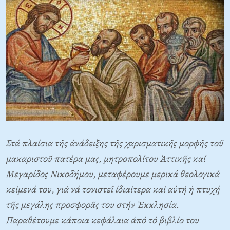
Στά πλαίσια τῆς ἀνάδειξης τῆς χαρισματικῆς μορφῆς τοῦ
μακαριστοῦ πατέρα μας, μητροπολίτου Ἀττικῆς καί
Μεγαρίδος Νικοδήμου, μεταφέρουμε μερικά θεολογικά
κείμενά του, γιά νά τονιστεῖ ἰδιαίτερα καί αὐτή ἡ πτυχή
τῆς μεγάλης προσφορᾶς του στήν Ἐκκλησία.
Παραθέτουμε κάποια κεφάλαια ἀπό τό βιβλίο του