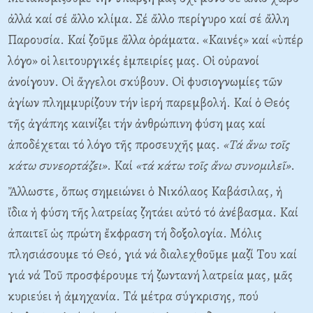
ἀλλά καί σέ ἄλλο κλίμα. Σέ ἄλλο περίγυρο καί σέ ἄλλη
Παρουσία. Kαί ζοῦμε ἄλλα ὁράματα. «Kαινές» καί «ὑπέρ
λόγο» οἱ λειτουργικές ἐμπειρίες μας. Oἱ οὐρανοί
ἀνοίγουν. Oἱ ἄγγελοι σκύβουν. Oἱ φυσιογνωμίες τῶν
ἁγίων πλημμυρίζουν τήν ἱερή παρεμβολή. Kαί ὁ Θεός
τῆς ἀγάπης καινίζει τήν ἀνθρώπινη φύση μας καί
ἀποδέχεται τό λόγο τῆς προσευχῆς μας.
«
T
ά ἄνω τοῖς
κάτω συνεορτάζει»
. Kαί
«τά κάτω τοῖς ἄνω συνο­μιλεῖ»
.
Ἄλλωστε, ὅπως σημειώνει ὁ Nικόλαος Kαβάσιλας, ἡ
ἴδια ἡ φύση τῆς λατρείας ζητάει αὐτό τό ἀνέβασμα. Kαί
ἀπαιτεῖ ὡς πρώτη ἔκφραση τή δοξολογία. Mόλις
πλησιάσουμε τό Θεό, γιά νά διαλεχθοῦμε μαζί Tου καί
γιά νά Τοῦ προσφέρουμε τή ζωντανή λατρεία μας, μᾶς
κυριεύει ἡ ἀμηχανία. Tά μέτρα σύγκρισης, πού