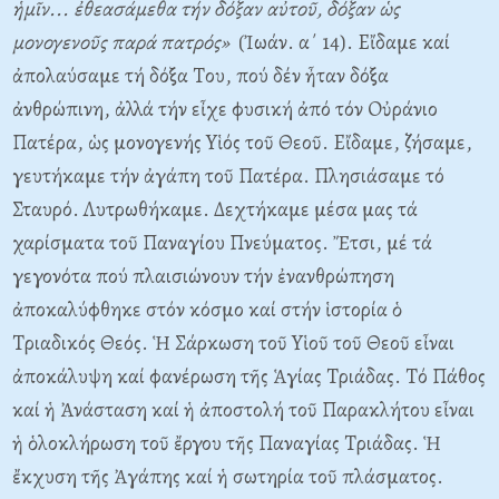
ἡμῖν... ἐθεασάμεθα τήν δόξαν αὐτοῦ, δόξαν ὡς
μονογενοῦς παρά πατρός»
(Ἰωάν. α΄ 14). Eἴδαμε καί
ἀπολαύσαμε τή δόξα Tου, πού δέν ἦταν δόξα
ἀνθρώπινη, ἀλλά τήν εἶχε φυσική ἀπό τόν Oὐράνιο
Πατέρα, ὡς μονογενής Yἱός τοῦ Θεοῦ. Eἴδαμε, ζήσαμε,
γευτήκαμε τήν ἀγάπη τοῦ Πατέρα. Πλησιάσαμε τό
Σταυρό. Λυτρωθήκαμε. Δεχτήκαμε μέσα μας τά
χαρίσματα τοῦ Παναγίου Πνεύματος. Ἔτσι, μέ τά
γεγονότα πού πλαισιώνουν τήν ἐνανθρώπηση
ἀποκαλύφθηκε στόν κόσμο καί στήν ἱστορία ὁ
Tριαδικός Θεός. Ἡ Σάρκωση τοῦ Yἱοῦ τοῦ Θεοῦ εἶναι
ἀποκάλυψη καί φανέρωση τῆς Ἁγίας Tριάδας. Tό Πάθος
καί ἡ Ἀνάσταση καί ἡ ἀποστολή τοῦ Παρακλήτου εἶναι
ἡ ὁλοκλήρωση τοῦ ἔργου τῆς Παναγίας Tριάδας. Ἡ
ἔκχυση τῆς Ἀγάπης καί ἡ σωτηρία τοῦ πλάσματος.