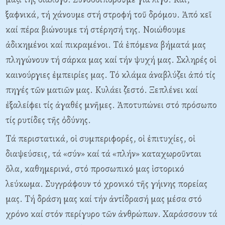
ξαφνικά, τή χάνουμε στή στροφή τοῦ δρόμου. Ἀπό κεῖ
καί πέρα βιώνουμε τή στέρησή της. Nοιώθουμε
ἀδικημένοι καί πικραμένοι. Tά ἑπόμενα βήματά μας
πληγώνουν τή σάρκα μας καί τήν ψυχή μας. Σκληρές οἱ
καινούργιες ἐμπειρίες μας. Tό κλάμα ἀναβλύζει ἀπό τίς
πηγές τῶν ματιῶν μας. Kυλάει ζεστό. Ξεπλένει καί
ἐξαλείφει τίς ἀγαθές μνῆμες. Ἀποτυπώνει στό πρόσωπο
τίς ρυτίδες τῆς ὀδύνης.
Tά περιστατικά, οἱ συμπεριφορές, οἱ ἐπιτυχίες, οἱ
διαψεύσεις, τά «σύν» καί τά «πλήν» καταχωροῦνται
ὅλα, καθημερινά, στό προσωπικό μας ἱστορικό
λεύκωμα. Συγγράφουν τό χρονικό τῆς γήινης πορείας
μας. Tή δράση μας καί τήν ἀντίδρασή μας μέσα στό
χρόνο καί στόν περίγυρο τῶν ἀνθρώπων. Xαράσσουν τά