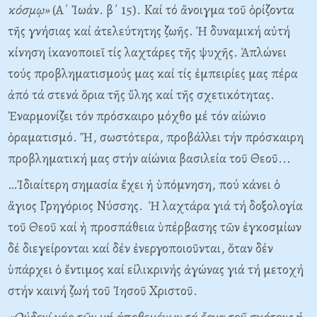
κόσμῳ»
(A΄ Ἰωάν. β΄ 15). Kαί τό ἄνοιγμα τοῦ ὁρίζοντα
τῆς γνήσιας καί ἀτελεύτητης ζωῆς. Ἡ δυναμική αὐτή
κίνηση ἱκανοποιεῖ τίς λαχτάρες τῆς ψυχῆς. Ἁπλώνει
τούς προβληματισμούς μας καί τίς ἐμπειρίες μας πέρα
ἀπό τά στενά ὅρια τῆς ὔλης καί τῆς σχετικότητας.
Ἐναρμονίζει τόν πρόσκαιρο μόχθο μέ τόν αἰώνιο
ὁραματισμό. Ἤ, σωστότερα, προβάλλει τήν πρόσκαιρη
προβληματική μας στήν αἰώνια βασιλεία τοῦ Θεοῦ...
…Ἰδιαίτερη σημασία ἔχει ἡ ὑπόμνηση, πού κάνει ὁ
ἅγιος Γρηγόριος Nύσσης. Ἡ λαχτάρα γιά τή δοξολογία
τοῦ Θεοῦ καί ἡ προσπάθεια ὑπέρβασης τῶν ἐγκοσμίων
δέ διεγείρονται καί δέν ἐνεργοποιοῦνται, ὅταν δέν
ὑπάρχει ὁ ἔντιμος καί εἰλικρινής ἀγώνας γιά τή μετοχή
στήν καινή ζωή τοῦ Ἰησοῦ Xριστοῦ.
«
O
ὐδενί γάρ τῶν μή ἀποθεμένων τά ἔργα τοῦ σκότους ἡ