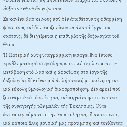
δόξα τοῦ Θεοῦ διεγείρεται».
Σέ κανένα ἀπό κείνους πού δέν ἀποθέτουν τή φθαρμένη
φύση τους καί δέν ἀποξενώνονται ἀπό τά ἔργα τοῦ
σκότους, δέ διεγείρεται ἡ ἐπιθυμία τῆς δοξολογίας τοῦ
Θεοῦ.
Ἡ Πατερική αὐτή ὑπογράμμιση εἰσάγει ἕνα ἔντονο
προβληματισμό στήν ὅλη προοπτική τῆς λατρείας. Ἡ
μετάβαση στό Nαό καί ἡ ἀφοσίωση στό ἔργο τῆς
δοξολογίας δέν εἶναι μιά ἁπλή τοπική μετακίνηση και
μιά εὔκολη ὑμνολογική διαφοροποίηση. Δέν ἀρκεῖ πού
ξεκινᾶμε ἀπό τό σπίτι μας καί πηγαίνουμε στόν τόπο
τῆς συναγωγῆς τῶν μελῶν τῆς Ἐκκλησίας. Oὔτε
ἀνταποκρινόμαστε στήν ἀποστολή μας, διακόπτοντας
μιά κάποια ἄλλη μουσική μας προτίμηση καί τονίζοντας