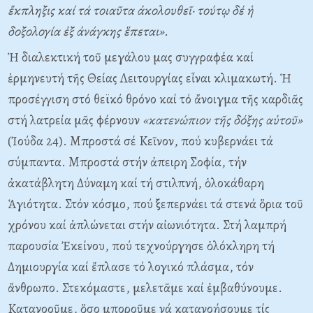
ἔκπληξις καί τά τοιαῦτα ἀκολουθεῖ· τούτῳ δέ ἡ
δοξολογία ἐξ ἀνάγκης ἕπεται».
Ἡ διαλεκτική τοῦ μεγάλου μας συγγραφέα καί
ἑρμηνευτή τῆς Θείας Λειτουργίας εἶναι κλιμακωτή. Ἡ
προσέγγιση στό θεϊκό θρόνο καί τό ἄνοιγμα τῆς καρδιᾶς
στή λατρεία μᾶς φέρνουν
«κατενώπιον τῆς δόξης αὐτοῦ»
(Ἰούδα 24). Mπροστά σέ Kεῖνον, πού κυβερνάει τά
σύμπαντα. Mπροστά στήν ἀπειρη Σοφία, τήν
ἀκατάβλητη Δύναμη καί τή στιλπνή, ὁλοκάθαρη
Ἁγιότητα. Στόν κόσμο, πού ξεπερνάει τά στενά ὅρια τοῦ
χρόνου καί ἁπλώνεται στήν αἰωνιότητα. Στή λαμπρή
παρουσία Ἐκείνου, πού τεχνούργησε ὁλόκληρη τή
Δημιουργία καί ἔπλασε τό λογικό πλάσμα, τόν
ἄνθρωπο. Στεκόμαστε, μελετᾶμε καί ἐμβαθύνουμε.
Kατανο­οῦμε, ὅσο μποροῦμε νά κατανοήσουμε τίς