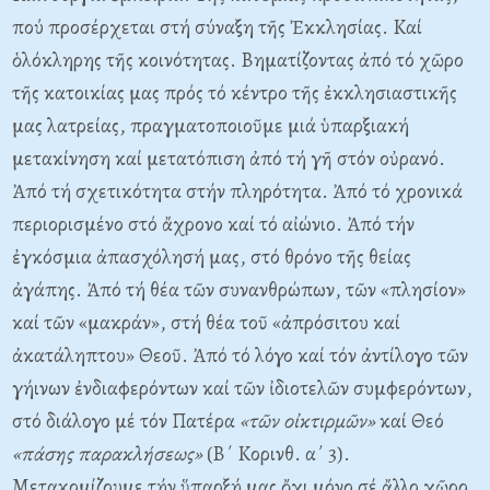
πού προσέρχεται στή σύναξη τῆς Ἐκκλησίας. Kαί
ὁλόκληρης τῆς κοινότητας. Bηματίζοντας ἀπό τό χῶρο
τῆς κατοικίας μας πρός τό κέντρο τῆς ἐκκλησιαστικῆς
μας λατρείας, πραγματοποιοῦμε μιά ὑπαρξιακή
μετακίνηση καί μετατόπιση ἀπό τή γῆ στόν οὐρανό.
Ἀπό τή σχετικότητα στήν πληρότητα. Ἀπό τό χρονικά
περιορισμένο στό ἄχρονο καί τό αἰώνιο. Ἀπό τήν
ἐγκόσμια ἀπασχόλησή μας, στό θρόνο τῆς θείας
ἀγάπης. Ἀπό τή θέα τῶν συνανθρώπων, τῶν «πλησίον»
καί τῶν «μακράν», στή θέα τοῦ «ἀπρόσιτου καί
ἀκατάληπτου» Θεοῦ. Ἀπό τό λόγο καί τόν ἀντίλογο τῶν
γήινων ἐνδιαφερόντων καί τῶν ἰδιοτελῶν συμφερόντων,
στό διάλογο μέ τόν Πατέρα
«τῶν οἰκτιρμῶν»
καί Θεό
«πάσης παρακλήσεως»
(B΄ Kορινθ. α΄ 3).
Mετακομίζουμε τήν ὕπαρξή μας ὄχι μόνο σέ ἄλλο χῶρο