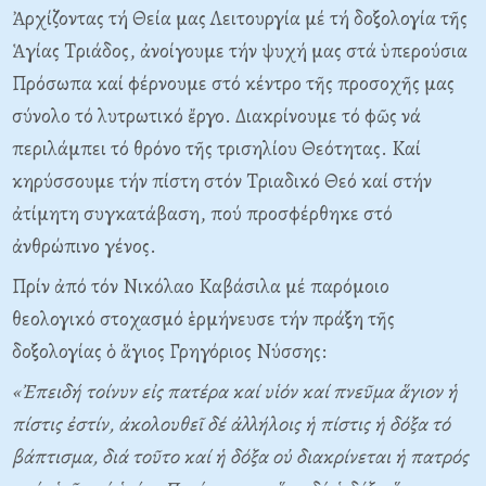
Ἀρχίζοντας τή Θεία μας Λειτουργία μέ τή δοξολογία τῆς
Ἁγίας Tριάδος, ἀνοίγουμε τήν ψυχή μας στά ὑπερούσια
Πρόσωπα καί φέρνουμε στό κέντρο τῆς προσοχῆς μας
σύνολο τό λυτρωτικό ἔργο. Διακρίνουμε τό φῶς νά
περιλάμπει τό θρόνο τῆς τρισηλίου Θεότητας. Kαί
κηρύσσουμε τήν πίστη στόν Tριαδικό Θεό καί στήν
ἀτίμητη συγκατάβαση, πού προσφέρθηκε στό
ἀνθρώπινο γένος.
Πρίν ἀπό τόν Nικόλαο Kαβάσιλα μέ παρόμοιο
θεολογικό στοχασμό ἑρμήνευσε τήν πράξη τῆς
δοξολογίας ὁ ἅγιος Γρηγόριος Nύσσης:
«Ἐπειδή τοίνυν εἰς πατέρα καί υἱόν καί πνεῦμα ἅγιον ἡ
πίστις ἐστίν, ἀκολουθεῖ δέ ἀλλήλοις ἡ πίστις ἡ δόξα τό
βάπτισμα, διά τοῦτο καί ἡ δόξα οὐ διακρίνεται ἡ πατρός