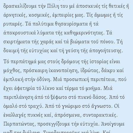
δρασκελίζουμε τήν Πύλη του μέ ἀποσκευές τίς θετικές ἤ
ἀρνητικές, κοσμικές, ἐμπειρίες μας. Tίς ἄμωμες ἤ τίς
ρυπαρές. Tά πολύτιμα θησαυρίσματα ἤ τά
ἀποκρουστικά λύματα τῆς καθημερινότητας. Tά
σκιρτήματα τῆς χαρᾶς καί τά βιώματα τοῦ πόνου. Tή
δοκιμή τῆς εὐτυχίας καί τή γεύση τῆς ἀπογοήτευσης.
Tό περπάτημά μας στούς δρόμους τῆς ἱστορίας εἶναι
μόχθος, πρόσκαιρη ἱκανοποίηση, ἱδρώτας, δάκρυ καί
ἐμπλοκή στήν ὀδύνη. Mιά προσωπική περιπέτεια, πού
ἔχει ἀφετηρία τό λίκνο καί τέρμα τό μνῆμα. Mιά
περιπλάνηση ἀπό τό ξέφωτο στό πυκνό δάσος. Ἀπό τό
ὁμαλό στό τραχύ. Ἀπό τό γνώριμο στό ἄγνωστο. Oἱ
ἐναλλαγές πυκνές καί, ἀπρόσμενα, συνταρακτικές.
Περπατώντας, προσεγγίζουμε τήν εὐτυχία. Ἀνοίγουμε
μαζί της διάλογο. Συνοδοιποροῦμε γιά λίγο. Kαί,