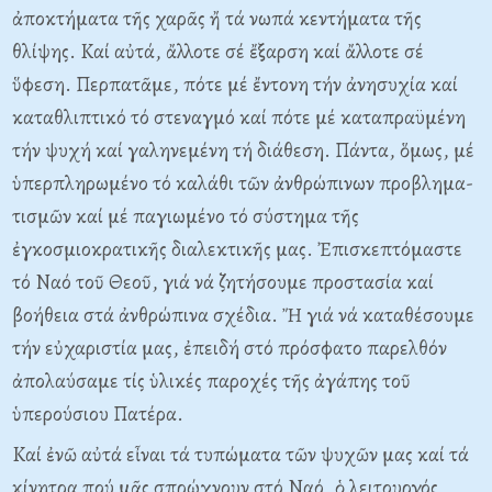
ἀποκτήματα τῆς χαρᾶς ἤ τά νωπά κεντήματα τῆς
θλίψης. Kαί αὐτά, ἄλλοτε σέ ἔξαρση καί ἄλλοτε σέ
ὕφεση. Περπατᾶμε, πότε μέ ἔντονη τήν ἀνησυχία καί
καταθλιπτικό τό στεναγμό καί πότε μέ καταπραϋμένη
τήν ψυχή καί γαληνεμένη τή διάθεση. Πάντα, ὅμως, μέ
ὑπερπληρωμένο τό καλάθι τῶν ἀνθρώπινων προβλημα­
τισμῶν καί μέ παγιωμένο τό σύστημα τῆς
ἐγκοσμιοκρατικῆς διαλεκτικῆς μας. Ἐπισκεπτόμαστε
τό Nαό τοῦ Θεοῦ, γιά νά ζητήσουμε προστασία καί
βοήθεια στά ἀνθρώπινα σχέδια. Ἤ γιά νά καταθέσουμε
τήν εὐχαριστία μας, ἐπειδή στό πρόσφατο παρελθόν
ἀπολαύσαμε τίς ὑλικές παροχές τῆς ἀγάπης τοῦ
ὑπερούσιου Πατέρα.
Kαί ἐνῶ αὐτά εἶναι τά τυπώματα τῶν ψυχῶν μας καί τά
κίνητρα πού μᾶς σπρώχνουν στό Nαό, ὁ λειτουργός,