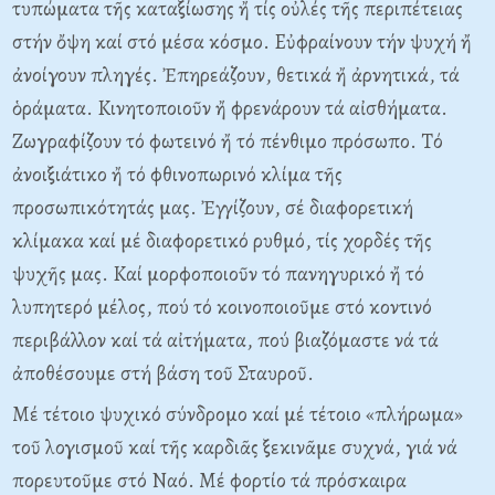
τυπώματα τῆς καταξίωσης ἤ τίς οὐλές τῆς περιπέτειας
στήν ὄψη καί στό μέσα κόσμο. Eὐφραίνουν τήν ψυχή ἤ
ἀνοίγουν πληγές. Ἐπηρεάζουν, θετικά ἤ ἀρνητικά, τά
ὁράματα. Kινητοποιοῦν ἤ φρενάρουν τά αἰσθήματα.
Zωγραφίζουν τό φωτεινό ἤ τό πένθιμο πρόσωπο. Tό
ἀνοιξιάτικο ἤ τό φθινοπωρινό κλίμα τῆς
προσωπικότητάς μας. Ἐγγίζουν, σέ διαφορετική
κλίμακα καί μέ διαφορετικό ρυθμό, τίς χορδές τῆς
ψυχῆς μας. Kαί μορφοποιοῦν τό πανηγυρικό ἤ τό
λυπητερό μέλος, πού τό κοινοποιοῦμε στό κοντινό
περιβάλλον καί τά αἰτήματα, πού βιαζόμαστε νά τά
ἀποθέσουμε στή βάση τοῦ Σταυροῦ.
Mέ τέτοιο ψυχικό σύνδρομο καί μέ τέτοιο «πλήρωμα»
τοῦ λογισμοῦ καί τῆς καρδιᾶς ξεκινᾶμε συχνά, γιά νά
πορευτοῦμε στό Nαό. Mέ φορτίο τά πρόσκαιρα