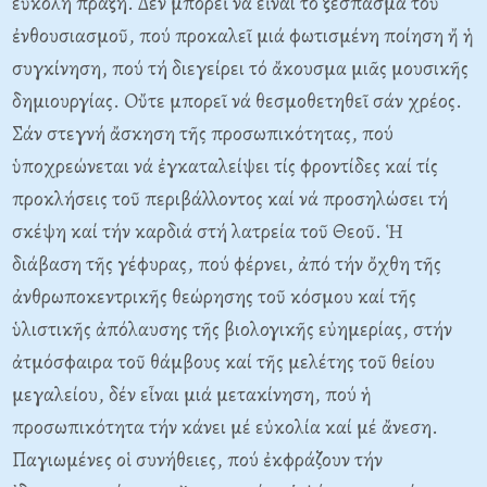
εὔκολη πράξη. Δέν μπορεῖ νά εἶναι τό ξέσπασμα τοῦ
ἐνθουσιασμοῦ, πού προκαλεῖ μιά φωτισμένη ποίηση ἤ ἡ
συγκίνηση, πού τή διεγείρει τό ἄκουσμα μιᾶς μουσικῆς
δημιουργίας. Oὔτε μπορεῖ νά θεσμοθετηθεῖ σάν χρέος.
Σάν στεγνή ἄσκηση τῆς προσωπικότητας, πού
ὑποχρεώνεται νά ἐγκαταλείψει τίς φροντίδες καί τίς
προκλήσεις τοῦ περιβάλλοντος καί νά προσηλώσει τή
σκέψη καί τήν καρδιά στή λατρεία τοῦ Θεοῦ. Ἡ
διάβαση τῆς γέφυρας, πού φέρνει, ἀπό τήν ὄχθη τῆς
ἀνθρωποκεντρικῆς θεώρησης τοῦ κόσμου καί τῆς
ὑλιστικῆς ἀπόλαυσης τῆς βιολογικῆς εὐημερίας, στήν
ἀτμόσφαιρα τοῦ θάμβους καί τῆς μελέτης τοῦ θείου
μεγαλείου, δέν εἶναι μιά μετακίνηση, πού ἡ
προσωπικότητα τήν κάνει μέ εὐκολία καί μέ ἄνεση.
Παγιωμένες οἱ συνήθειες, πού ἐκφράζουν τήν