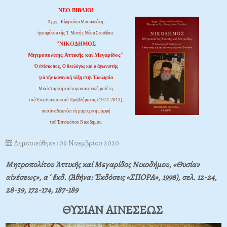
ΝΕΟ ΒΙΒΛΙΟ!
Ἀρχιμ. Εἰρηναίου Μπουσδέκη,
ἡγουμένου τῆς Ἱ. Μονῆς Νέου Στουδίου:
"ΝΙΚΟΔΗΜΟΣ
Μητροπολίτης Ἀττικῆς καί Μεγαρίδος"
Ὁ ἐπίσκοπος, Ὁ θεολόγος καί ὁ ἀγωνιστής
γιά τήν κανονική τάξη στήν Ἐκκλησία
Μιά ἱστορική καί νομοκανονική μελέτη
τοῦ Ἐκκλησιαστικοῦ Προβλήματος (1974-2013),
πού ἀναδεικνύει τή μαρτυρική μορφή
τοῦ Ἐπισκόπου Νικοδήμου.
Δημοσιεύθηκε : 09 Νοεμβρίου 2020
Μητροπολίτου Ἀττικῆς καί Μεγαρίδος Νικοδήμου, «
Θυσίαν
αἰνέσεως
», α΄ ἔκδ. (Ἀθήνα: Ἐκδόσεις «ΣΠΟΡΑ», 1998), σελ. 12-24,
28-39, 172-174, 187-189
ΘΥΣΙΑΝ ΑΙΝΕΣΕΩΣ