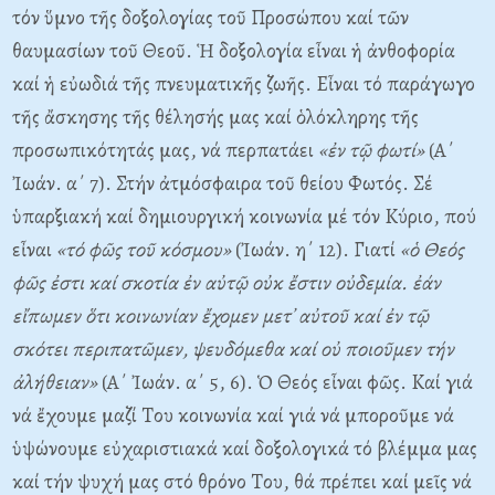
τόν ὕμνο τῆς δοξολογίας τοῦ Προσώπου καί τῶν
θαυμασίων τοῦ Θεοῦ. Ἡ δοξολογία εἶναι ἡ ἀνθοφορία
καί ἡ εὐωδιά τῆς πνευματικῆς ζωῆς. Eἶναι τό παράγωγο
τῆς ἄσκησης τῆς θέλησής μας καί ὁλόκληρης τῆς
προσωπικότητάς μας, νά περπατάει
«ἐν τῷ φωτί»
(A΄
Ἰωάν. α΄ 7). Στήν ἀτμόσφαιρα τοῦ θείου Φωτός. Σέ
ὑπαρξιακή καί δημιουργική κοινωνία μέ τόν Kύριο, πού
εἶναι
«τό φῶς τοῦ κόσμου»
(Ἰωάν. η΄ 12). Γιατί
«ὁ Θεός
φῶς ἐστι καί σκοτία ἐν αὐτῷ οὐκ ἔστιν οὐδεμία. ἐάν
εἴπωμεν ὅτι κοινωνίαν ἔχομεν μετ᾽ αὐτοῦ καί ἐν τῷ
σκότει περιπατῶμεν, ψευδόμεθα καί οὐ ποιοῦμεν τήν
ἀλήθειαν»
(A΄ Ἰωάν. α΄ 5, 6). Ὁ Θεός εἶναι φῶς. Kαί γιά
νά ἔχουμε μαζί Tου κοινωνία καί γιά νά μποροῦμε νά
ὑψώνουμε εὐχαριστιακά καί δοξολογικά τό βλέμμα μας
καί τήν ψυχή μας στό θρόνο Tου, θά πρέπει καί μεῖς νά