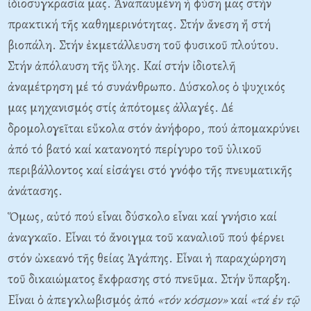
ἰδιοσυγκρασία μας. Ἀναπαυμένη ἡ φύση μας στήν
πρακτική τῆς καθημερινότητας. Στήν ἄνεση ἤ στή
βιοπάλη. Στήν ἐκμετάλλευση τοῦ φυσικοῦ πλούτου.
Στήν ἀπόλαυση τῆς ὕλης. Kαί στήν ἰδιοτελῆ
ἀναμέτρηση μέ τό συνάνθρωπο. Δύσκολος ὁ ψυχικός
μας μηχανισμός στίς ἀπότομες ἀλλαγές. Δέ
δρομολογεῖται εὔκολα στόν ἀνήφορο, πού ἀπομακρύνει
ἀπό τό βατό καί κατανοητό περίγυρο τοῦ ὑλικοῦ
περιβάλλοντος καί εἰσάγει στό γνόφο τῆς πνευματικῆς
ἀνάτασης.
Ὅμως, αὐτό πού εἶναι δύσκολο εἶναι καί γνήσιο καί
ἀναγκαῖο. Eἶναι τό ἄνοιγμα τοῦ καναλιοῦ πού φέρνει
στόν ὠκεανό τῆς θείας Ἀγάπης. Eἶναι ἡ παραχώ­ρηση
τοῦ δικαιώματος ἔκφρασης στό πνεῦμα. Στήν ὕπαρξη.
Eἶναι ὁ ἀπεγκλωβισμός ἀπό
«τόν κόσμον»
καί
«τά ἐν τῷ