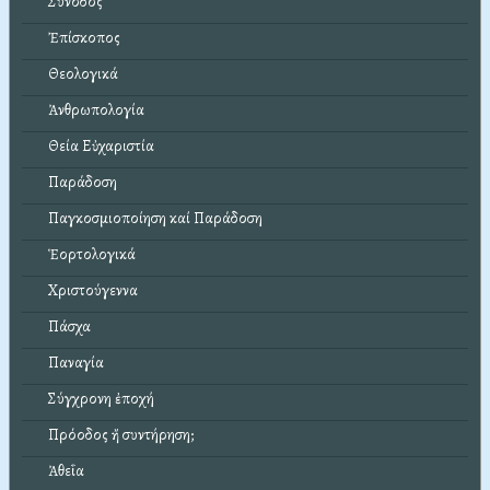
Σύνοδος
Ἐπίσκοπος
Θεολογικά
Ἀνθρωπολογία
Θεία Εὐχαριστία
Παράδοση
Παγκοσμιοποίηση καί Παράδοση
Ἑορτολογικά
Χριστούγεννα
Πάσχα
Παναγία
Σύγχρονη ἐποχή
Πρόοδος ἤ συντήρηση;
Ἀθεΐα