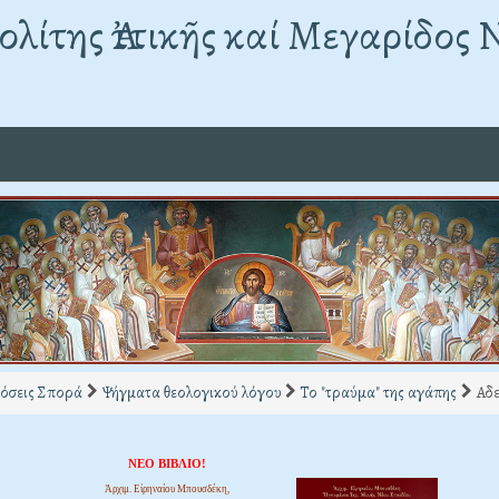
λίτης Ἀττικῆς καί Μεγαρίδος 
όσεις Σπορά
Ψήγματα θεολογικού λόγου
Το "τραύμα" της αγάπης
Αδ
ΝΕΟ ΒΙΒΛΙΟ!
Ἀρχιμ. Εἰρηναίου Μπουσδέκη,