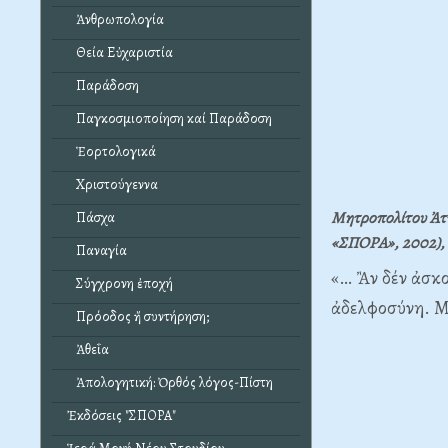
Ἀνθρωπολογία
Θεία Εὐχαριστία
Παράδοση
Παγκοσμιοποίηση καί Παράδοση
Ἑορτολογικά
Χριστούγεννα
Μητροπολίτου Ἀττ
Πάσχα
«ΣΠΟΡΑ», 2002), 
Παναγία
«… Ἂν δέν ἀσκο
Σύγχρονη ἐποχή
ἀδελφοσύνη. Μ
Πρόοδος ἤ συντήρηση;
Ἀθεΐα
Ἀπολογητική: Ὀρθός λόγος-Πίστη
Ἐκδόσεις "ΣΠΟΡΑ"