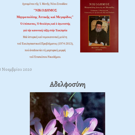
ἡγουμένου τῆς Ἱ. Μονῆς Νέου Στουδίου:
"ΝΙΚΟΔΗΜΟΣ
Μητροπολίτης Ἀττικῆς καί Μεγαρίδος"
Ὁ ἐπίσκοπος, Ὁ θεολόγος καί ὁ ἀγωνιστής
γιά τήν κανονική τάξη στήν Ἐκκλησία
Μιά ἱστορική καί νομοκανονική μελέτη
τοῦ Ἐκκλησιαστικοῦ Προβλήματος (1974-2013),
πού ἀναδεικνύει τή μαρτυρική μορφή
τοῦ Ἐπισκόπου Νικοδήμου.
28 Νοεμβρίου 2020
Αδελφοσύνη