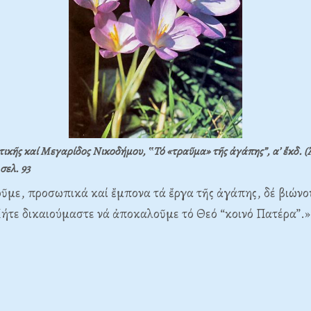
ικῆς καί Μεγαρίδος Νικοδήμου, ‟Τό «τραῦμα» τῆς ἀγάπης”, α’ ἔκδ. (
σελ. 93
ῦμε, προσωπικά καί ἔμπονα τά ἔργα τῆς ἀγάπης, δέ βιώνο
ήτε δικαιούμαστε νά ἀποκαλοῦμε τό Θεό “κοινό Πατέρα”.»