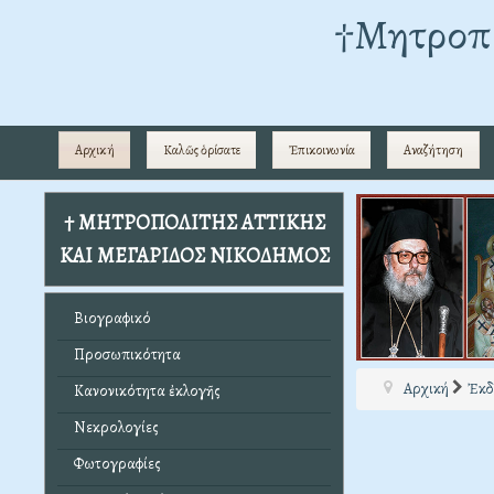
†Mητροπο
Αρχική
Καλῶς ὁρίσατε
Ἐπικοινωνία
Αναζήτηση
† ΜΗΤΡΟΠΟΛΙΤΗΣ ΑΤΤΙΚΗΣ
ΚΑΙ ΜΕΓΑΡΙΔΟΣ ΝΙΚΟΔΗΜΟΣ
Βιογραφικό
Προσωπικότητα
Αρχική
Ἐκδ
Κανονικότητα ἐκλογῆς
Νεκρολογίες
Φωτογραφίες