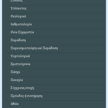
Σύνοδος
Ἐπίσκοπος
Θεολογικά
Ἀνθρωπολογία
Θεία Εὐχαριστία
Παράδοση
Παγκοσμιοποίηση καί Παράδοση
Ἑορτολογικά
Χριστούγεννα
Πάσχα
Παναγία
Σύγχρονη ἐποχή
Πρόοδος ἤ συντήρηση;
Ἀθεΐα