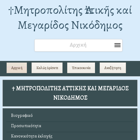
†Mητροπολίτης Ἀττικῆς καί
Μεγαρίδος Νικόδημος
Αρχική
Αρχική
Καλῶς ὁρίσατε
Ἐπικοινωνία
Αναζήτηση
† ΜΗΤΡΟΠΟΛΙΤΗΣ ΑΤΤΙΚΗΣ ΚΑΙ ΜΕΓΑΡΙΔΟΣ
ΝΙΚΟΔΗΜΟΣ
Βιογραφικό
Προσωπικότητα
Κανονικότητα ἐκλογῆς