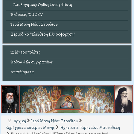
Ἀπολογητική: Ὀρθός λόγος-Πίστη
Ἐκδόσεις "ΣΠΟΡΑ"
Ἱερά Μονή Νέου Στουδίου
Περιοδικό "Ἐλεύθερη Πληροφόρηση"
12 Μητροπολίτες
Ἄρθρα ἄλλων συγγραφέων
Ἀπανθίσματα
Αρχική
Ιερά Μονή Νέου Στουδίου
Κηρύγματα πατέρων Μονής
Ηχητικά π. Ειρηναίου Μπουσδέκη