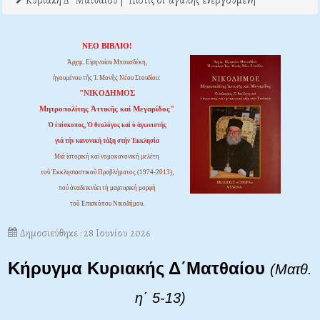
Kυριακή Δ΄ Ματθαίου | "Πίστις δι' αγάπης ενεργουμένη"
ΝΕΟ ΒΙΒΛΙΟ!
Ἀρχιμ. Εἰρηναίου Μπουσδέκη,
ἡγουμένου τῆς Ἱ. Μονῆς Νέου Στουδίου:
"ΝΙΚΟΔΗΜΟΣ
Μητροπολίτης Ἀττικῆς καί Μεγαρίδος"
Ὁ ἐπίσκοπος, Ὁ θεολόγος καί ὁ ἀγωνιστής
γιά τήν κανονική τάξη στήν Ἐκκλησία
Μιά ἱστορική καί νομοκανονική μελέτη
τοῦ Ἐκκλησιαστικοῦ Προβλήματος (1974-2013),
πού ἀναδεικνύει τή μαρτυρική μορφή
τοῦ Ἐπισκόπου Νικοδήμου.
Δημοσιεύθηκε : 28 Ιουνίου 2026
Κήρυγμα Κυριακής Δ΄Ματθαίου
(Ματθ.
η΄ 5-13)