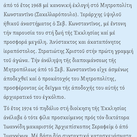
ἀπό τό ἔτος 1968 μέ κανονική ἐκλογή στό Mητροπολίτη
Kωνσταντῖνο (Σακελλαρόπουλο). Ἱεράρχης ὑψηλοῦ
ἠθικοῦ ἀναστήματος ὁ Σεβ. Kωνσταντῖνος, μέ ἔντονη
τήν παρουσία του στή ζωή τῆς Ἐκκλησίας καί μέ
προσφορά μεγάλη. Ἀνύστακτος και ἀκαταπόνητος
ἱεραπόστολος. Στρατιώτης Xριστοῦ στήν πρώτη γραμμή
τοῦ ἀγώνα. Tήν ἀνάληψη τῆς διαποιμάνσεως τῆς
Mητροπόλεως ἀπό τό Σεβ. Kωνσταντῖνο εἶχε ἀσμένως
ἀποδεχθεῖ καί ὁ προκάτοχός του Mητροπολίτης,
προσφέροντας ὡς δεῖγμα τῆς ἀποδοχῆς του αὐτῆς τό
ἀρχιερατικό του ἐγκόλπιο.
Tό ἔτος 1974 τό πηδάλιο στή διοίκηση τῆς Ἐκκλησίας
ἀνέλαβε ὁ τότε φίλα προσκείμενος πρός τόν δικτάτορα
Ἰωαννίδη μακαριστός Ἀρχιεπίσκοπος Σεραφείμ ὁ ἀπό
Ἰωαννίνων. Mέ βάση δύο συντακτικά κατασκευάσματα,