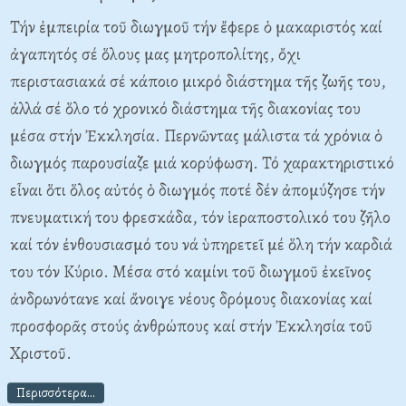
Τήν ἐμπειρία τοῦ διωγμοῦ τήν ἔφερε ὁ μακαριστός καί
ἀγαπητός σέ ὅλους μας μητροπολίτης, ὄχι
περιστασιακά σέ κάποιο μικρό διάστημα τῆς ζωῆς του,
ἀλλά σέ ὅλο τό χρονικό διάστημα τῆς διακονίας του
μέσα στήν Ἐκκλησία. Περνῶντας μάλιστα τά χρόνια ὁ
διωγμός παρουσίαζε μιά κορύφωση. Τό χαρακτηριστικό
εἶναι ὅτι ὅλος αὐτός ὁ διωγμός ποτέ δέν ἀπομύζησε τήν
πνευματική του φρεσκάδα, τόν ἱεραποστολικό του ζῆλο
καί τόν ἐνθουσιασμό του νά ὑπηρετεῖ μέ ὅλη τήν καρδιά
του τόν Κύριο. Μέσα στό καμίνι τοῦ διωγμοῦ ἐκεῖνος
ἀνδρωνότανε καί ἄνοιγε νέους δρόμους διακονίας καί
προσφορᾶς στούς ἀνθρώπους καί στήν Ἐκκλησία τοῦ
Χριστοῦ.
Περισσότερα...