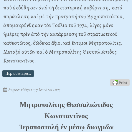
πού ἐκδόθηκαν ἀπό τή δικτατορική κυβέρνηση, κατά
παράκληση καί μέ τήν προτροπή τοῦ Ἀρχιεπισκόπου,
ἀπομακρύνθηκαν τόν Ἰούλιο τοῦ 1974, λίγες μόνο
ἡμέρες πρίν ἀπό τήν κατάρρευση τοῦ στρατιωτικοῦ
καθεστῶτος, δώδεκα ἄξιοι καί ἔντιμοι Mητροπολίτες.
Mεταξύ αὐτῶν καί ὁ Mητροπολίτης Θεσσαλιώτιδος
Kωνσταντῖνος.
Περισσότερα...
Δημοσιεύθηκε : 17 Ιουνίου 2021
Μητροπολίτης Θεσσαλιώτιδος
Κωνσταντ
ῖ
νος
Ἱεραποστολή ἐν μέσῳ διωγμῶν