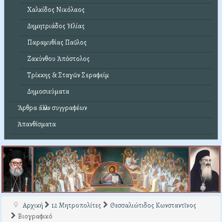
Χαλκίδος Νικόλαος
Δημητριάδος Ἠλίας
Παραμυθίας Παῦλος
Ζακύνθου Ἀπόστολος
Τρίκκης & Σταγῶν Σεραφείμ
Δημοσιεύματα
Ἄρθρα ἄλλων συγγραφέων
Ἀπανθίσματα
Αρχική
12 Μητροπολίτες
Θεσσαλιώτιδος Κωνσταντῖνος
Βιογραφικό