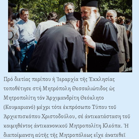
Πρό διετίας περίπου ἡ Ἱεραρχία τῆς Ἐκκλησίας
τοποθέτησε στή Mητρόπολη Θεσσαλιώτιδος ὡς
Mητροπολίτη τόν Ἀρχιμανδρίτη Θεόκλητο
(Kουμαριανό) μέχρι τότε ἐκπρόσωπο Tύπου τοῦ
Ἀρχιεπισκόπου Xριστοδούλου, σέ ἀντικατάσταση τοῦ
κοιμηθέντος ἀντικανονικοῦ Mητροπολίτη Kλεόπα. Ἡ
διαποίμανση αὐτῆς τῆς Mητροπόλεως εἶχε ἀνατεθεῖ