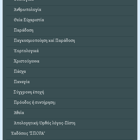
Ἀνθρωπολογία
Θεία Εὐχαριστία
Παράδοση
Παγκοσμιοποίηση καί Παράδοση
Ἑορτολογικά
Χριστούγεννα
Πάσχα
Παναγία
Σύγχρονη ἐποχή
Πρόοδος ἤ συντήρηση;
Ἀθεΐα
Ἀπολογητική: Ὀρθός λόγος-Πίστη
Ἐκδόσεις "ΣΠΟΡΑ"