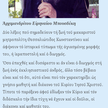
Ἀρχιμανδρίτου Εἰρηναίου Μπουσδέκη
Δύο λέξεις πού σημαδεύουν τή ζωή τοῦ μακαριστοῦ
μητροπολίτη Θεσσαλιώτιδος Κωνσταντίνου καί
ἀφήνουν τό ἱστορικό τύπωμα τῆς ἁγιασμένης μορφῆς
του, ἡ ἱεραποστολή καί ὁ διωγμός.
Ὅσο ἐπαχθές καί δυσάρεστο κι ἄν εἶναι ὁ διωγμός στή
ζωή ἑνός ἐκκλησιαστικοῦ ἀνδρός, ἄλλο τόσο βέβαιο
εἶναι καί τό ὅτι, αὐτό εἶναι πού τόν χαρακτηρίζει ὡς
γνήσιο μαθητή καί διάκονο τοῦ Κυρίου Ἰησοῦ Χριστοῦ.
Τίποτε τό παράξενο ἀφοῦ ἐδίωξαν τόν Κύριο καί τόν
διδάσκαλο τήν ἴδια τύχη νά ἔχουν καί οἱ δοῦλοι, οἱ
διάκονοι καί μαθητές του.