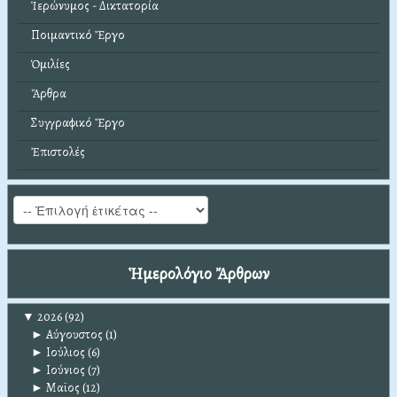
Ἱερώνυμος - Δικτατορία
Ποιμαντικό Ἔργο
Ὁμιλίες
Ἄρθρα
Συγγραφικό Ἔργο
Ἐπιστολές
Ἡμερολόγιο Ἄρθρων
▼
2026
(92)
►
Αύγουστος
(1)
►
Ιούλιος
(6)
►
Ιούνιος
(7)
►
Μαϊος
(12)