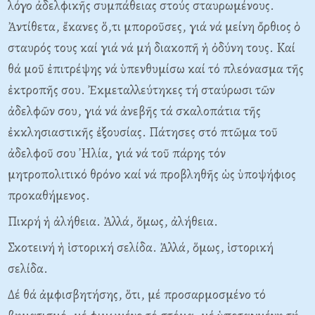
λόγο ἀδελφικῆς συμπάθειας στούς σταυρωμένους.
Ἀντίθετα, ἔκανες ὅ,τι μποροῦσες, γιά νά μείνη ὄρθιος ὁ
σταυρός τους καί γιά νά μή διακοπῆ ἡ ὀδύνη τους. Kαί
θά μοῦ ἐπιτρέψης νά ὑπενθυμίσω καί τό πλεόνασμα τῆς
ἐκτροπῆς σου. Ἐκμεταλλεύτηκες τή σταύρωσι τῶν
ἀδελφῶν σου, γιά νά ἀνεβῆς τά σκαλοπάτια τῆς
ἐκκλησιαστικῆς ἐξουσίας. Πάτησες στό πτῶμα τοῦ
ἀδελφοῦ σου ᾽Hλία, γιά νά τοῦ πάρης τόν
μητροπολιτικό θρόνο καί νά προβληθῆς ὡς ὑποψήφιος
προκαθήμενος.
Πικρή ἡ ἀλήθεια. Ἀλλά, ὅμως, ἀλήθεια.
Σκοτεινή ἡ ἱστορική σελίδα. Ἀλλά, ὅμως, ἱστορική
σελίδα.
Δέ θά ἀμφισβητήσης, ὅτι, μέ προσαρμοσμένο τό