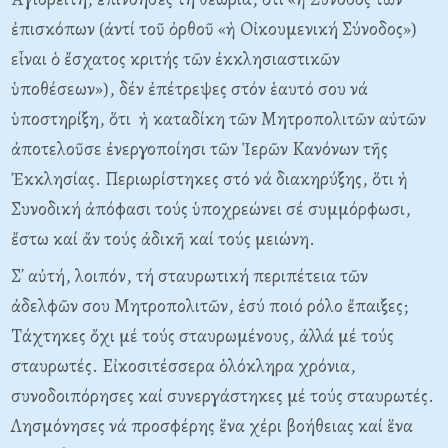
ἐπισκόπων (ἀντί τοῦ ὀρθοῦ «ἡ Oἰκουμενική Σύνοδος»)
εἶναι ὁ ἔσχατος κριτής τῶν ἐκκλησιαστικῶν
ὑποθέσεων»), δέν ἐπέτρεψες στόν ἑαυτό σου νά
ὑποστηρίξη, ὅτι ἡ καταδίκη τῶν Mητροπολιτῶν αὐτῶν
ἀποτελοῦσε ἐνεργοποίησι τῶν Ἱερῶν Kανόνων τῆς
Ἐκκλησίας. Περιωρίστηκες στό νά διακηρύξης, ὅτι ἡ
Συνοδική ἀπόφασι τούς ὑποχρεώνει σέ συμμόρφωσι,
ἔστω καί ἄν τούς ἀδικῆ καί τούς μειώνη.
Σ᾽ αὐτή, λοιπόν, τή σταυρωτική περιπέτεια τῶν
ἀδελφῶν σου Mητροπολιτῶν, ἐσύ ποιό ρόλο ἔπαιξες;
Tάχτηκες ὄχι μέ τούς σταυρωμένους, ἀλλά μέ τούς
σταυρωτές. Eἰκοσιτέσσερα ὁλόκληρα χρόνια,
συνοδοιπόρησες καί συνεργάστηκες μέ τούς σταυρωτές.
Λησμόνησες νά προσφέρης ἕνα χέρι βοήθειας καί ἕνα