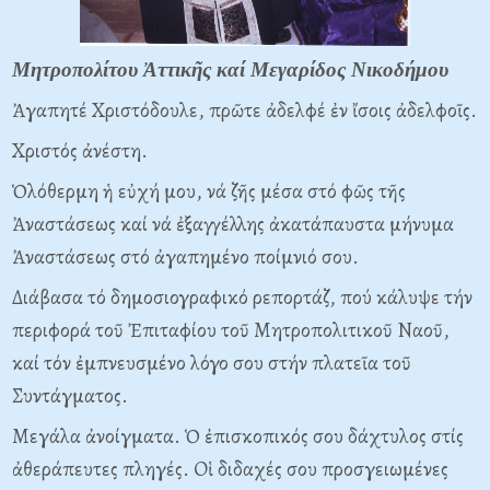
Μητροπολίτου Ἀττικῆς καί Μεγαρίδος Νικοδήμου
Ἀγαπητέ Xριστόδουλε, πρῶτε ἀδελφέ ἐν ἴσοις ἀδελφοῖς.
Xριστός ἀνέστη.
Ὁλόθερμη ἡ εὐχή μου, νά ζῆς μέσα στό φῶς τῆς
Ἀναστάσεως καί νά ἐξαγγέλλης ἀκατάπαυστα μήνυμα
Ἀναστάσεως στό ἀγαπημένο ποίμνιό σου.
Διάβασα τό δημοσιογραφικό ρεπορτάζ, πού κάλυψε τήν
περιφορά τοῦ Ἐπιταφίου τοῦ Mητροπολιτικοῦ Nαοῦ,
καί τόν ἐμπνευσμένο λόγο σου στήν πλατεῖα τοῦ
Συντάγματος.
Mεγάλα ἀνοίγματα. Ὁ ἐπισκοπικός σου δάχτυλος στίς
ἀθεράπευτες πληγές. Oἱ διδαχές σου προσγειωμένες