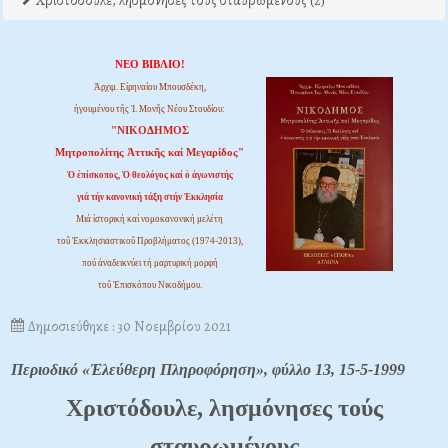
Χριστόδουλε, λησμόνησες τους σταυρωμένους (2)
ΝΕΟ ΒΙΒΛΙΟ!
Ἀρχιμ. Εἰρηναίου Μπουσδέκη,
ἡγουμένου τῆς Ἱ. Μονῆς Νέου Στουδίου:
"ΝΙΚΟΔΗΜΟΣ
Μητροπολίτης Ἀττικῆς καί Μεγαρίδος"
Ὁ ἐπίσκοπος, Ὁ θεολόγος καί ὁ ἀγωνιστής
γιά τήν κανονική τάξη στήν Ἐκκλησία
Μιά ἱστορική καί νομοκανονική μελέτη
τοῦ Ἐκκλησιαστικοῦ Προβλήματος (1974-2013),
πού ἀναδεικνύει τή μαρτυρική μορφή
τοῦ Ἐπισκόπου Νικοδήμου.
Δημοσιεύθηκε : 30 Νοεμβρίου 2021
Περιοδικό «Ἐλεύθερη Πληροφόρηση», φύλλο 13, 15-5-1999
Xριστόδουλε, λησμόνησες τούς
σταυρωμένους