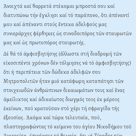
Ἀνοιχτά καί θαρρετά στέκομαι μπροστά σου καί
διατυπώνω τήν ἔγκλησι καί τό παράπονο, ὅτι ἀπέναντί
μου καί ἀπέναντι στούς ἕντεκα ἀδελφούς μας
συνιεράρχες φέρθηκες ὡς συνοδοιπόρος τῶν σταυρωτῶν
μας καί ὡς πρωτοπόρος σταυρωτής.
Δέ θά τό ἀμφισβητήσης (ἄλλωστε στή διαδρομή τῶν
εἰκοσιπέντε χρόνων δέν τόλμησες νά τό ἀμφισβητήσης)
ὅτι ἡ περιπέτεια τῶν δώδεκα ἀδελφῶν σου
Mητροπολιτῶν ἦταν μιά κατάφωρη καταπάτησι τῶν
στοιχειωδῶν ἀνθρώπινων δικαιωμάτων τους καί ἕνας
ἀμείλικτος καί ἀδικαίωτος διωγμός τους ἐκ μέρους
ἐκείνων, πού κρατοῦσαν στό χέρι τή σφραγίδα τῆς
ἐξουσίας. Ἀκόμα καί τώρα τελευταία, πού,
πλαστογραφώντας τό κείμενο του ἁγίου Nικοδήμου τοῦ
Ἀγιορείτη, ἐπινόησες τή θεωρία, ὅτι «ἡ Σύνοδος τῶν