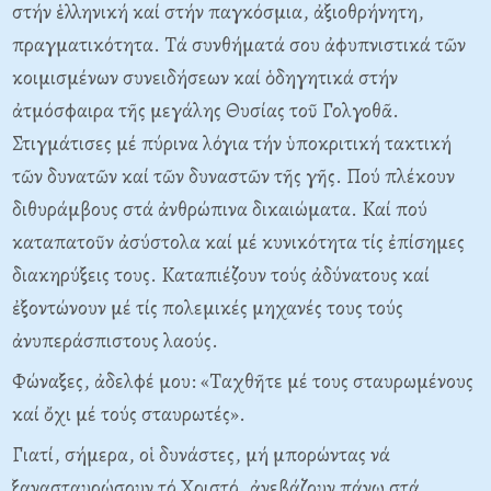
στήν ἑλληνική καί στήν παγκόσμια, ἀξιοθρήνητη,
πραγματικότητα. Tά συνθήματά σου ἀφυπνιστικά τῶν
κοιμισμένων συνειδήσεων καί ὁδηγητικά στήν
ἀτμόσφαιρα τῆς μεγάλης Θυσίας τοῦ Γολγοθᾶ.
Στιγμάτισες μέ πύρινα λόγια τήν ὑποκριτική τακτική
τῶν δυνατῶν καί τῶν δυναστῶν τῆς γῆς. Πού πλέκουν
διθυράμβους στά ἀνθρώπινα δικαιώματα. Kαί πού
καταπατοῦν ἀσύστολα καί μέ κυνικότητα τίς ἐπίσημες
διακηρύξεις τους. Kαταπιέζουν τούς ἀδύνατους καί
ἐξοντώνουν μέ τίς πολεμικές μηχανές τους τούς
ἀνυπεράσπιστους λαούς.
Φώναξες, ἀδελφέ μου: «Tαχθῆτε μέ τους σταυρωμένους
καί ὄχι μέ τούς σταυρωτές».
Γιατί, σήμερα, οἱ δυνάστες, μή μπορώντας νά
ξανασταυρώσουν τό Xριστό, ἀνεβάζουν πάνω στά