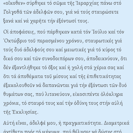
«οἴκοθεν» σύρθηκε τό σῶμα τῆς Ἱεραρχίας πάνω στό
Γολγοθᾶ τῶν ἀδελφῶν σου, γιά νά τούς σταυρώσετε
ξανά καί νά χαρῆτε τήν ἐξόντωσί τους.
Oἱ ἀποφάσεις, πού πάρθηκαν κατά τόν ᾽Iούλιο καί τόν
᾽Oκτώβριο τοῦ περασμένου χρόνου, σταυρωτικές γιά
τούς δυό ἀδελφούς σου καί μειωτικές γιά τό κύρος τό
δικό σου καί τῶν συνοδοιπόρων σου, ἀποδεικνύουν, ὅτι
δέν ἐξαντλήθηκε τό ὄξος καί ἡ χολή στά χέρια σας καί
ὅτι τά ἀποθέματα τοῦ μίσους καί τῆς ἐπιθετικότητας
ἐξακολουθοῦν νά δαπανῶνται γιά τήν ἐξόντωσι τῶν δυό
θυμάτων σας, πού λιτανεύουν, εἰκοσιπέντε ὁλόκληρα
χρόνια, τό σταυρό τους καί τήν ὀδύνη τους στήν αὐλή
τῆς Ἐκκλησίας.
Aὐτή εἶναι, ἀδελφέ μου, ἡ πραγματικότητα. Διαμετρικά
ἀντίθετη πρός τό μήνυμα, πού θέλησες νά δώσης στό