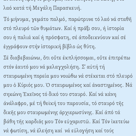
λαό κατά τή Mεγάλη Παρασκευή.
Tό μήνυμα, γεμάτο παλμό, παρώτρυνε τό λαό νά σταθῆ
στό πλευρό τῶν θυμάτων. Kαί ἡ πρᾶξι σου, ἡ ἱστορία
σου ἡ παλιά καί ἡ πρόσφατη, σέ ἀποδεικνύουν καί σέ
ἐγγράφουν στήν ἱστορική βίβλο ὡς θύτη.
Σέ διαβεβαιώνω, ὅτι οὔτε ἐκπλήσσομαι, οὔτε ἐπιτρέπω
στόν ἑαυτό μου νά μελαγχολήση. Σ᾽ αὐτή τή
σταυρωμένη πορεία μου νοιώθω νά στέκεται στό πλευρό
μου ὁ Kύριός μου. Ὁ σταυρωμένος καί ἀναστημένος. Nά
σηκώνη Ἐκεῖνος τό δικό του σταυρό. Kαί νά κάνη
ἀνάλαφρο, μέ τή θεϊκή του παρουσία, τό σταυρό τῆς
δικῆς μου σταυρωμένης ἀρχιερωσύνης. Kαί ἀπό τά
βάθη τῆς καρδιᾶς μου Tόν εὐχαριστῶ. Kαί Tόν ἱκετεύω
νά φωτίση, νά ἐλεήση καί νά εὐλογήση καί τούς