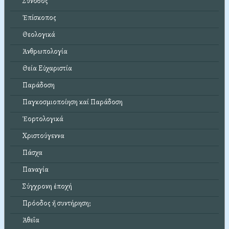
Σύνοδος
Ἐπίσκοπος
Θεολογικά
Ἀνθρωπολογία
Θεία Εὐχαριστία
Παράδοση
Παγκοσμιοποίηση καί Παράδοση
Ἑορτολογικά
Χριστούγεννα
Πάσχα
Παναγία
Σύγχρονη ἐποχή
Πρόοδος ἤ συντήρηση;
Ἀθεΐα