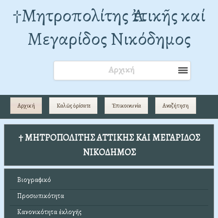
†Mητροπολίτης Ἀττικῆς καί
Μεγαρίδος Νικόδημος
Αρχική
Αρχική
Καλῶς ὁρίσατε
Ἐπικοινωνία
Αναζήτηση
† ΜΗΤΡΟΠΟΛΙΤΗΣ ΑΤΤΙΚΗΣ ΚΑΙ ΜΕΓΑΡΙΔΟΣ
ΝΙΚΟΔΗΜΟΣ
Βιογραφικό
Προσωπικότητα
Κανονικότητα ἐκλογῆς