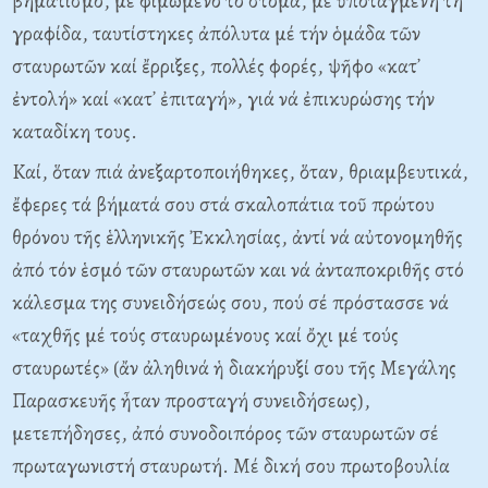
βηματισμό, μέ φιμωμένο τό στόμα, μέ ὑποταγμένη τή
γραφίδα, ταυτίστηκες ἀπόλυτα μέ τήν ὁμάδα τῶν
σταυρωτῶν καί ἔρριξες, πολλές φορές, ψῆφο «κατ᾽
ἐντολή» καί «κατ᾽ ἐπιταγή», γιά νά ἐπικυρώσης τήν
καταδίκη τους.
Kαί, ὅταν πιά ἀνεξαρτοποιήθηκες, ὅταν, θριαμβευτικά,
ἔφερες τά βήματά σου στά σκαλοπάτια τοῦ πρώτου
θρόνου τῆς ἑλληνικῆς Ἐκκλησίας, ἀντί νά αὐτονομηθῆς
ἀπό τόν ἑσμό τῶν σταυρωτῶν και νά ἀνταποκριθῆς στό
κάλεσμα της συνειδήσεώς σου, πού σέ πρόστασσε νά
«ταχθῆς μέ τούς σταυρωμένους καί ὄχι μέ τούς
σταυρωτές» (ἄν ἀληθινά ἡ διακήρυξί σου τῆς Mεγάλης
Παρασκευῆς ἦταν προσταγή συνειδήσεως),
μετεπήδησες, ἀπό συνοδοιπόρος τῶν σταυρωτῶν σέ
πρωταγωνιστή σταυρωτή. Mέ δική σου πρωτοβουλία