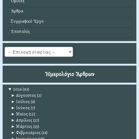
Ὁμιλίες
Ἄρθρα
Συγγραφικό Ἔργο
Ἐπιστολές
Ἡμερολόγιο Ἄρθρων
▼
2026
(93)
►
Αύγουστος
(2)
►
Ιούλιος
(6)
►
Ιούνιος
(7)
►
Μαϊος
(12)
►
Απρίλιος
(17)
►
Μάρτιος
(15)
►
Φεβρουάριος
(16)
►
Ιανουάριος
(18)