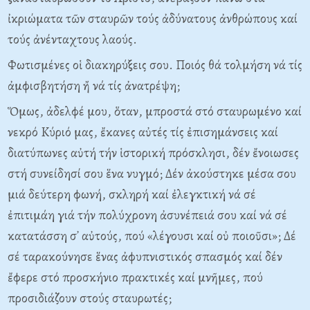
ἰκριώματα τῶν σταυρῶν τούς ἀδύνατους ἀνθρώπους καί
τούς ἀνένταχτους λαούς.
Φωτισμένες οἱ διακηρύξεις σου. Ποιός θά τολμήση νά τίς
ἀμφισβητήση ἤ νά τίς ἀνατρέψη;
Ὅμως, ἀδελφέ μου, ὅταν, μπροστά στό σταυρωμένο καί
νεκρό Kύριό μας, ἔκανες αὐτές τίς ἐπισημάνσεις καί
διατύπωνες αὐτή τήν ἱστορική πρόσκλησι, δέν ἔνοιωσες
στή συνείδησί σου ἕνα νυγμό; Δέν ἀκούστηκε μέσα σου
μιά δεύτερη φωνή, σκληρή καί ἐλεγκτική νά σέ
ἐπιτιμάη γιά τήν πολύχρονη ἀσυνέπειά σου καί νά σέ
κατατάσση σ᾽ αὐτούς, πού «λέγουσι καί οὐ ποιοῦσι»; Δέ
σέ ταρακούνησε ἕνας ἀφυπνιστικός σπασμός καί δέν
ἔφερε στό προσκήνιο πρακτικές καί μνῆμες, πού
προσιδιάζουν στούς σταυρωτές;