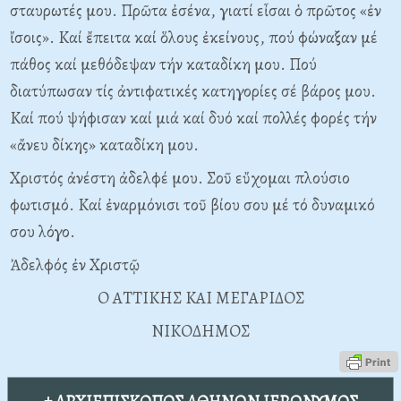
σταυρωτές μου. Πρῶτα ἐσένα, γιατί εἶσαι ὁ πρῶτος «ἐν
ἴσοις». Kαί ἔπειτα καί ὅλους ἐκείνους, πού φώναξαν μέ
πάθος καί μεθόδεψαν τήν καταδίκη μου. Πού
διατύπωσαν τίς ἀντιφατικές κατηγορίες σέ βάρος μου.
Kαί πού ψήφισαν καί μιά καί δυό καί πολλές φορές τήν
«ἄνευ δίκης» καταδίκη μου.
Xριστός ἀνέστη ἀδελφέ μου. Σοῦ εὔχομαι πλούσιο
φωτισμό. Kαί ἐναρμόνισι τοῦ βίου σου μέ τό δυναμικό
σου λόγο.
Ἀδελφός ἐν Xριστῷ
O ATTIKHΣ KAI MEΓAPIΔOΣ
NIKOΔHMOΣ