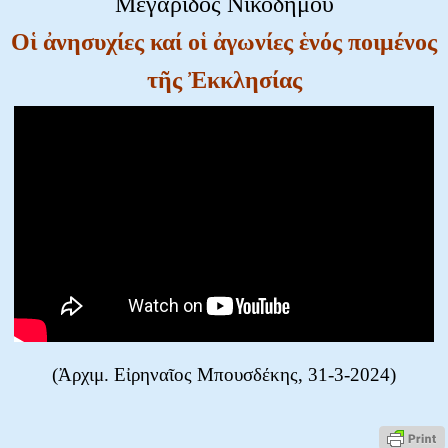
Μεγαρίδος Νικοδήμου
Οἱ ἀνησυχίες καί οἱ ἀγωνίες ἑνός ποιμένος
τῆς Ἐκκλησίας
(Ἀρχιμ. Εἰρηναῖος Μπουσδέκης, 31-3-2024)