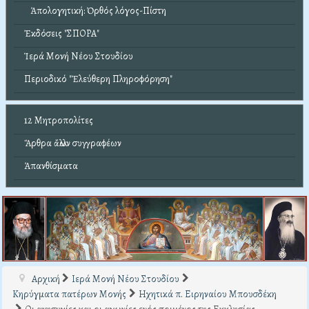
Ἀπολογητική: Ὀρθός λόγος-Πίστη
Ἐκδόσεις "ΣΠΟΡΑ"
Ἱερά Μονή Νέου Στουδίου
Περιοδικό "Ἐλεύθερη Πληροφόρηση"
12 Μητροπολίτες
Ἄρθρα ἄλλων συγγραφέων
Ἀπανθίσματα
Αρχική
Ιερά Μονή Νέου Στουδίου
Κηρύγματα πατέρων Μονής
Ηχητικά π. Ειρηναίου Μπουσδέκη