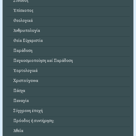
Σύνοδος
Ἐπίσκοπος
Θεολογικά
Ἀνθρωπολογία
Θεία Εὐχαριστία
Παράδοση
Παγκοσμιοποίηση καί Παράδοση
Ἑορτολογικά
Χριστούγεννα
Πάσχα
Παναγία
Σύγχρονη ἐποχή
Πρόοδος ἤ συντήρηση;
Ἀθεΐα