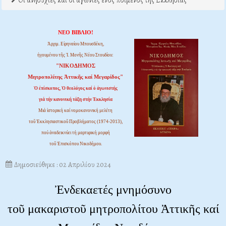
Οι ανησυχίες και οι αγωνίες ενός ποιμένος της Εκκλησίας
ΝΕΟ ΒΙΒΛΙΟ!
Ἀρχιμ. Εἰρηναίου Μπουσδέκη,
ἡγουμένου τῆς Ἱ. Μονῆς Νέου Στουδίου:
"ΝΙΚΟΔΗΜΟΣ
Μητροπολίτης Ἀττικῆς καί Μεγαρίδος"
Ὁ ἐπίσκοπος, Ὁ θεολόγος καί ὁ ἀγωνιστής
γιά τήν κανονική τάξη στήν Ἐκκλησία
Μιά ἱστορική καί νομοκανονική μελέτη
τοῦ Ἐκκλησιαστικοῦ Προβλήματος (1974-2013),
πού ἀναδεικνύει τή μαρτυρική μορφή
τοῦ Ἐπισκόπου Νικοδήμου.
Δημοσιεύθηκε : 02 Απριλίου 2024
Ἐνδεκαετές μνημόσυνο
τοῦ μακαριστοῦ μητροπολίτου Ἀττικῆς καί