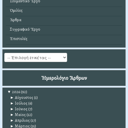
Ποιμαντικό Ἔργο
Ὁμιλίες
Ἄρθρα
Συγγραφικό Ἔργο
Ἐπιστολές
Ἡμερολόγιο Ἄρθρων
▼
2026
(92)
►
Αύγουστος
(1)
►
Ιούλιος
(6)
►
Ιούνιος
(7)
►
Μαϊος
(12)
►
Απρίλιος
(17)
►
Μάρτιος
(15)