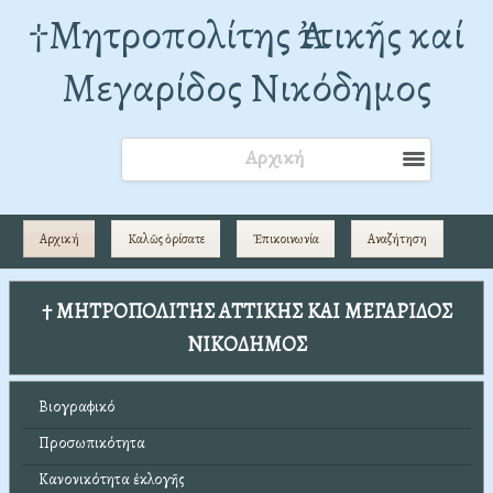
†Mητροπολίτης Ἀττικῆς καί
Μεγαρίδος Νικόδημος
Αρχική
Αρχική
Καλῶς ὁρίσατε
Ἐπικοινωνία
Αναζήτηση
† ΜΗΤΡΟΠΟΛΙΤΗΣ ΑΤΤΙΚΗΣ ΚΑΙ ΜΕΓΑΡΙΔΟΣ
ΝΙΚΟΔΗΜΟΣ
Βιογραφικό
Προσωπικότητα
Κανονικότητα ἐκλογῆς