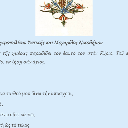
τροπολίτου Ἀττικῆς και Μεγαρίδος Νικοδήμου
 τῆς ἡμέρας παραδίδει τόν ἑαυτό του στόν Κύριο. Τοῦ ἐ
ο, νά ζήσῃ σάν ἅγιος.
τό Θεό μου δίνω τήν ὑπόσχεσι,
ό,
ω οὔτε νά πῶ,
χή ὡς τό τέλος