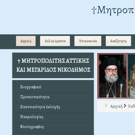
†Mητροπο
Αρχική
Καλῶς ὁρίσατε
Ἐπικοινωνία
Αναζήτηση
† ΜΗΤΡΟΠΟΛΙΤΗΣ ΑΤΤΙΚΗΣ
ΚΑΙ ΜΕΓΑΡΙΔΟΣ ΝΙΚΟΔΗΜΟΣ
Βιογραφικό
Προσωπικότητα
Αρχική
Ἐκδ
Κανονικότητα ἐκλογῆς
Νεκρολογίες
Φωτογραφίες