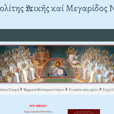
λίτης Ἀττικῆς καί Μεγαρίδος 
όσεις Σπορά
Ψήγματα θεολογικού λόγου
Η ικεσία ενός αγίου
Ευχή Ε
ΝΕΟ ΒΙΒΛΙΟ!
Ἀρχιμ. Εἰρηναίου Μπουσδέκη,