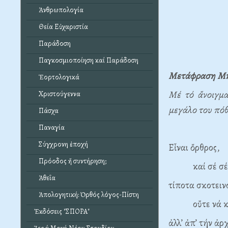
Ἀνθρωπολογία
Θεία Εὐχαριστία
Παράδοση
Παγκοσμιοποίηση καί Παράδοση
Μετάφραση
Μη
Ἑορτολογικά
Μέ τό ἄνοιγμα
Χριστούγεννα
μεγάλο του πόθ
Πάσχα
Παναγία
Σύγχρονη ἐποχή
Εἶναι ὄρθρος,
Πρόοδος ἤ συντήρηση;
καί σέ σένα 
Ἀθεΐα
τίποτα σκοτειν
Ἀπολογητική: Ὀρθός λόγος-Πίστη
οὔτε νά κάν
Ἐκδόσεις "ΣΠΟΡΑ"
ἀλλ’ ἀπ’ τήν ἀρ