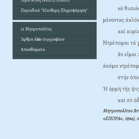
Ἱερά Μονή Νέου Στουδίου
νά θυσιάσω 
Περιοδικό "Ἐλεύθερη Πληροφόρηση"
μένοντας ἀκλόν
12 Μητροπολίτες
καί κυρίαρχ
Ἄρθρα ἄλλων συγγραφέων
Ντρέπομαι τά 
Ἀπανθίσματα
ἄν εἶμαι πο
ἀκόμα ντρέπομ
στήν ὁποία 
Ἡ ὁρμή τῆς ψυχ
καί σύ ὁδήγ
Μητροπολίτου Ἀττι
«ΣΠΟΡΑ», 1994), σ