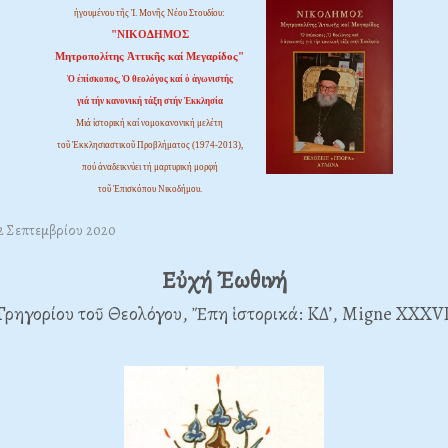
ἡγουμένου τῆς Ἱ. Μονῆς Νέου Στουδίου:
"ΝΙΚΟΔΗΜΟΣ
Μητροπολίτης Ἀττικῆς καί Μεγαρίδος"
Ὁ ἐπίσκοπος, Ὁ θεολόγος καί ὁ ἀγωνιστής
γιά τήν κανονική τάξη στήν Ἐκκλησία
Μιά ἱστορική καί νομοκανονική μελέτη
τοῦ Ἐκκλησιαστικοῦ Προβλήματος (1974-2013),
πού ἀναδεικνύει τή μαρτυρική μορφή
τοῦ Ἐπισκόπου Νικοδήμου.
02 Σεπτεμβρίου 2020
Εὐχή Ἐωθινή
Γρηγορίου τοῦ Θεολόγου, Ἔπη ἱστορικά: ΚΔ’, Migne XXXVI