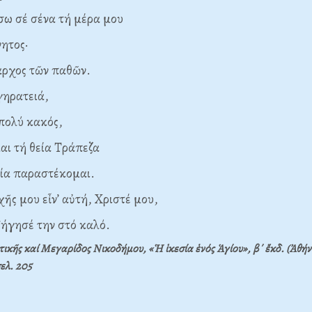
σέ σένα τή μέρα μου
ητος·
ος τῶν παθῶν.
γηρατειά,
λύ κακός,
αι τή θεία Τράπεζα
παραστέκομαι.
ῆς μου εἶν’ αὐτή, Χριστέ μου,
ησέ την στό καλό.
κῆς καί Μεγαρίδος Νικοδήμου, «Ἡ ἱκεσία ἑνός Ἁγίου», β΄ ἔκδ. (Ἀθήν
ελ. 205