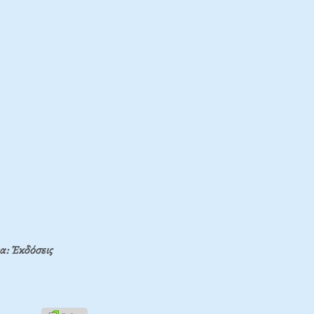
α: Ἐκδόσεις