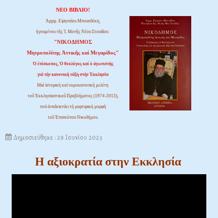
ΝΕΟ ΒΙΒΛΙΟ!
Ἀρχιμ. Εἰρηναίου Μπουσδέκη,
ἡγουμένου τῆς Ἱ. Μονῆς Νέου Στουδίου:
"ΝΙΚΟΔΗΜΟΣ
Μητροπολίτης Ἀττικῆς καί Μεγαρίδος"
Ὁ ἐπίσκοπος, Ὁ θεολόγος καί ὁ ἀγωνιστής
γιά τήν κανονική τάξη στήν Ἐκκλησία
Μιά ἱστορική καί νομοκανονική μελέτη
τοῦ Ἐκκλησιαστικοῦ Προβλήματος (1974-2013),
πού ἀναδεικνύει τή μαρτυρική μορφή
τοῦ Ἐπισκόπου Νικοδήμου.
Δημοσιεύθηκε : 29 Ιουνίου 2023
Η αξιοκρατία στην Εκκλησία