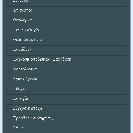
Σύνοδος
Ἐπίσκοπος
Θεολογικά
Ἀνθρωπολογία
Θεία Εὐχαριστία
Παράδοση
Παγκοσμιοποίηση καί Παράδοση
Ἑορτολογικά
Χριστούγεννα
Πάσχα
Παναγία
Σύγχρονη ἐποχή
Πρόοδος ἤ συντήρηση;
Ἀθεΐα