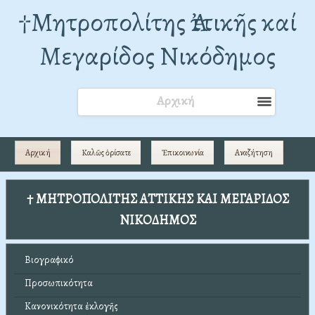
†Mητροπολίτης Ἀττικῆς καί
Μεγαρίδος Νικόδημος
Αρχική
Αρχική
Καλῶς ὁρίσατε
Ἐπικοινωνία
Αναζήτηση
† ΜΗΤΡΟΠΟΛΙΤΗΣ ΑΤΤΙΚΗΣ ΚΑΙ ΜΕΓΑΡΙΔΟΣ
ΝΙΚΟΔΗΜΟΣ
Βιογραφικό
Προσωπικότητα
Κανονικότητα ἐκλογῆς