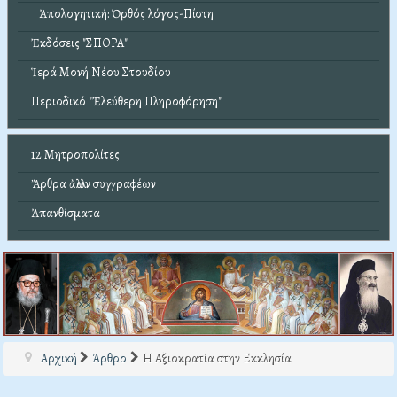
Ἀπολογητική: Ὀρθός λόγος-Πίστη
Ἐκδόσεις "ΣΠΟΡΑ"
Ἱερά Μονή Νέου Στουδίου
Περιοδικό "Ἐλεύθερη Πληροφόρηση"
12 Μητροπολίτες
Ἄρθρα ἄλλων συγγραφέων
Ἀπανθίσματα
Αρχική
Άρθρο
Η Αξιοκρατία στην Εκκλησία