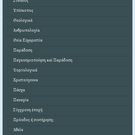
Σύνοδος
Ἐπίσκοπος
Θεολογικά
Ἀνθρωπολογία
Θεία Εὐχαριστία
Παράδοση
Παγκοσμιοποίηση καί Παράδοση
Ἑορτολογικά
Χριστούγεννα
Πάσχα
Παναγία
Σύγχρονη ἐποχή
Πρόοδος ἤ συντήρηση;
Ἀθεΐα