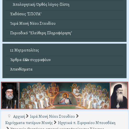
Ἀπολογητική: Ὀρθός λόγος-Πίστη
Ἐκδόσεις "ΣΠΟΡΑ"
Ἱερά Μονή Νέου Στουδίου
Περιοδικό "Ἐλεύθερη Πληροφόρηση"
12 Μητροπολίτες
Ἄρθρα ἄλλων συγγραφέων
Ἀπανθίσματα
Αρχική
Ιερά Μονή Νέου Στουδίου
Κηρύγματα πατέρων Μονής
Ηχητικά π. Ειρηναίου Μπουσδέκη