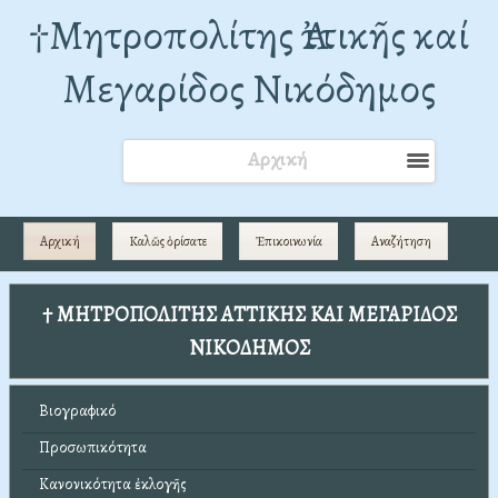
†Mητροπολίτης Ἀττικῆς καί
Μεγαρίδος Νικόδημος
Αρχική
Αρχική
Καλῶς ὁρίσατε
Ἐπικοινωνία
Αναζήτηση
† ΜΗΤΡΟΠΟΛΙΤΗΣ ΑΤΤΙΚΗΣ ΚΑΙ ΜΕΓΑΡΙΔΟΣ
ΝΙΚΟΔΗΜΟΣ
Βιογραφικό
Προσωπικότητα
Κανονικότητα ἐκλογῆς