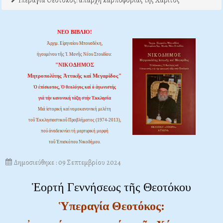
Υπεραγία Θεοτόκος: απαρχή καρποφορίας της Χάριτος
ΝΕΟ ΒΙΒΛΙΟ!
Ἀρχιμ. Εἰρηναίου Μπουσδέκη,
ἡγουμένου τῆς Ἱ. Μονῆς Νέου Στουδίου:
"ΝΙΚΟΔΗΜΟΣ
Μητροπολίτης Ἀττικῆς καί Μεγαρίδος"
Ὁ ἐπίσκοπος, Ὁ θεολόγος καί ὁ ἀγωνιστής
γιά τήν κανονική τάξη στήν Ἐκκλησία
Μιά ἱστορική καί νομοκανονική μελέτη
τοῦ Ἐκκλησιαστικοῦ Προβλήματος (1974-2013),
πού ἀναδεικνύει τή μαρτυρική μορφή
τοῦ Ἐπισκόπου Νικοδήμου.
Δημοσιεύθηκε : 09 Σεπτεμβρίου 2024
Ἑορτή Γεννήσεως τῆς Θεοτόκου
Ὑπεραγία Θεοτόκος: