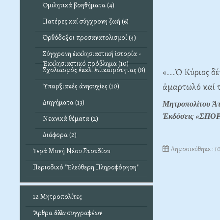
Ὁμιλητικά βοηθήματα (4)
Πατέρες καί σύγχρονη ζωή (6)
Ὀρθόδοξοι προσανατολισμοί (4)
Σύγχρονη ἐκκλησιαστική ἱστορία -
Ἐκκλησιαστικό πρόβλημα (10)
Σχολιασμός ἐκκλ. ἐπικαιρότητας (8)
«...Ὁ Κύριος δ
ἁμαρτωλό καί τ
Ὑπαρξιακές άνησυχίες (10)
Διηγήματα (13)
Μητροπολίτου Ἀτ
Ἐκδόσεις «ΣΠΟΡΑ
Νεανικά θέματα (2)
Διάφορα (2)
Δημοσιεύθηκε : 
Ἱερά Μονή Νέου Στουδίου
Περιοδικό "Ἐλεύθερη Πληροφόρηση"
12 Μητροπολίτες
Ἄρθρα ἄλλων συγγραφέων