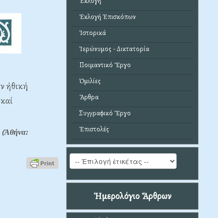
Ἐκλογή
Ἐκλογή Ἐπισκόπων
Ἱστορικά
Ἱερώνυμος - Δικτατορία
Ποιμαντικό Ἔργο
Ὁμιλίες
ήν ἠθική
Ἄρθρα
 καί
Συγγραφικό Ἔργο
Ἐπιστολές
 (Ἀθήνα:
Ἡμερολόγιο Ἄρθρων