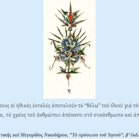
 τους οἱ ἠθικές ἐντολές ἀποτελοῦν τό “θέλω” τοῦ Θεοῦ γιά τ
α, τό χρέος τοῦ ἀνθρώπου ἀπέναντι στό συνάνθρωπο καί ἀπ
τικῆς καί Μεγαρίδος Νικοδήμου, ‟Τό πρόσωπο τοῦ Ἰησοῦ”, β’ ἔκδ.