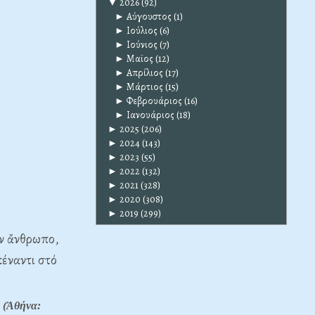
▼
2026
(92)
►
Αύγουστος
(1)
►
Ιούλιος
(6)
►
Ιούνιος
(7)
►
Μαϊος
(12)
►
Απρίλιος
(17)
►
Μάρτιος
(15)
►
Φεβρουάριος
(16)
►
Ιανουάριος
(18)
►
2025
(206)
►
2024
(143)
►
2023
(55)
►
2022
(132)
►
2021
(328)
►
2020
(308)
►
2019
(299)
όν ἄνθρωπο,
έναντι στό
 (Ἀθήνα: