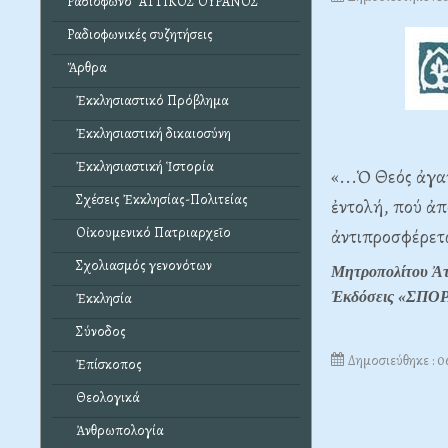
Ραδιόφωνο "ΑΤΤΙΚΟΣ ΟΥΡΑΝΟΣ"
Ραδιοφωνικές συζητήσεις
Ἄρθρα
Ἐκκλησιαστικό Πρόβλημα
Ἐκκλησιαστική δικαιοσύνη
Ἐκκλησιαστική Ἱστορία
«...Ὁ Θεός ἀγα
Σχέσεις Ἐκκλησίας-Πολιτείας
ἐντολή, πού ἀπ
Οἰκουμενικό Πατριαρχεῖο
ἀντιπροσφέρετα
Σχολιασμός γενονότων
Μητροπολίτου Ἀτ
Ἐκδόσεις «ΣΠΟΡΑ
Ἐκκλησία
Σύνοδος
Δημοσιεύθηκε : 0
Ἐπίσκοπος
Θεολογικά
Ἀνθρωπολογία