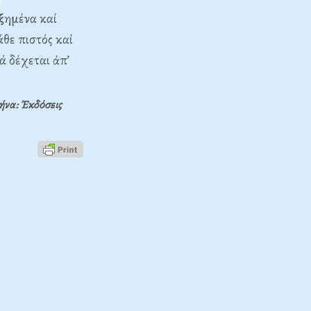
ὐξημένα καί
άθε πιστός καί
ά δέχεται ἀπ’
ήνα: Ἐκδόσεις