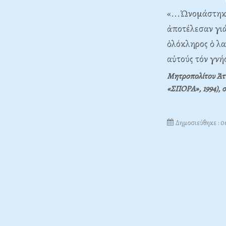
«...Ὠνομάστηκα
ἀποτέλεσαν γιά
ὁλόκληρος ὁ λα
αὐτούς τόν γνή
Μητροπολίτου Ἀττ
«ΣΠΟΡΑ», 1994), 
Δημοσιεύθηκε : 