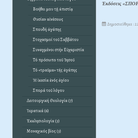
Ἐκδόσεις «ΣΠΟΡΑ
Βοήθει μου τῇ ἀπιστίᾳ
Θυσίαν αἰνέσεως
Δημοσιεύθηκε : 
Σπουδή ἀγάπης
Στοχασμοί τοῦ Σαββάτου
Συναγμένοι στήν Εὐχαριστία
Τό πρόσωπο τοῦ Ἰησοῦ
Τό «τραῦμα» τῆς ἀγάπης
Ἡ ἱκεσία ἑνός ἁγίου
Σπορά τοῦ λόγου
Λειτουργική Θεολογία (7)
Ἱερατικά (6)
Ἐκκλησιολογία (3)
Μοναχικός βίος (3)