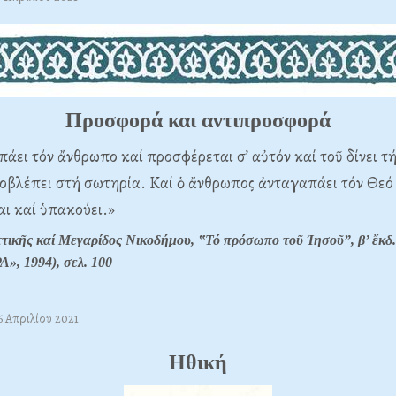
Προσφορά και αντιπροσφορά
πάει τόν ἄνθρωπο καί προσφέρεται σ’ αὐτόν καί τοῦ δίνει τ
οβλέπει στή σωτηρία. Καί ὁ ἄνθρωπος ἀνταγαπάει τόν Θεό
ι καί ὑπακούει.»
τικῆς καί Μεγαρίδος Νικοδήμου, ‟Τό πρόσωπο τοῦ Ἰησοῦ”, β’ ἔκδ.
», 1994), σελ.
100
6 Απριλίου 2021
Ηθική