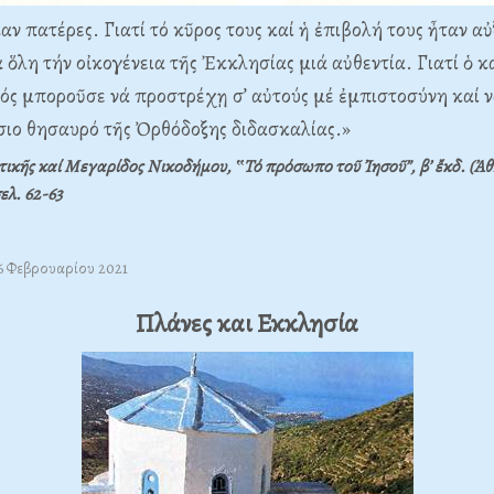
ν πατέρες. Γιατί τό κῦρος τους καί ἡ ἐπιβολή τους ἦταν α
 ὅλη τήν οἰκογένεια τῆς Ἐκκλησίας μιά αὐθεντία. Γιατί ὁ κ
ός μποροῦσε νά προστρέχῃ σ’ αὐτούς μέ ἐμπιστοσύνη καί ν
σιο θησαυρό τῆς Ὀρθόδοξης διδασκαλίας.»
ικῆς καί Μεγαρίδος Νικοδήμου, ‟Τό πρόσωπο τοῦ Ἰησοῦ”, β’ ἔκδ. (Ἀθ
σελ.
62-63
06 Φεβρουαρίου 2021
Πλάνες και Εκκλησία