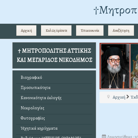
†Mητροπο
Αρχική
Καλῶς ὁρίσατε
Ἐπικοινωνία
Αναζήτηση
† ΜΗΤΡΟΠΟΛΙΤΗΣ ΑΤΤΙΚΗΣ
ΚΑΙ ΜΕΓΑΡΙΔΟΣ ΝΙΚΟΔΗΜΟΣ
Βιογραφικό
Προσωπικότητα
Αρχική
Ἐκδ
Κανονικότητα ἐκλογῆς
Νεκρολογίες
Φωτογραφίες
Ἠχητικά κηρύγματα
Δημοσιεύθηκε : 1