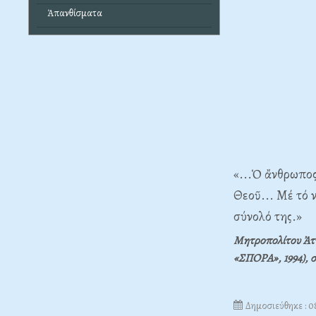
Ἀπανθίσματα
«...Ὁ ἄνθρωπος
Θεοῦ... Μέ τό 
σύνολό της.»
Μητροπολίτου Ἀττ
«ΣΠΟΡΑ», 1994), 
Δημοσιεύθηκε : 