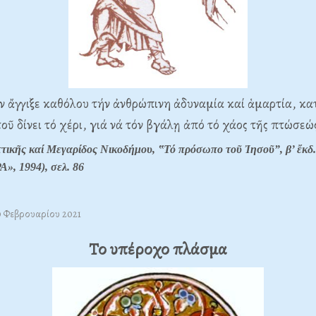
έν ἄγγιξε καθόλου τήν ἀνθρώπινη ἀδυναμία καί ἁμαρτία, κα
οῦ δίνει τό χέρι, γιά νά τόν βγάλῃ ἀπό τό χάος τῆς πτώσεώ
τικῆς καί Μεγαρίδος Νικοδήμου, ‟Τό πρόσωπο τοῦ Ἰησοῦ”, β’ ἔκδ.
», 1994), σελ.
86
10 Φεβρουαρίου 2021
Το υπέροχο πλάσμα