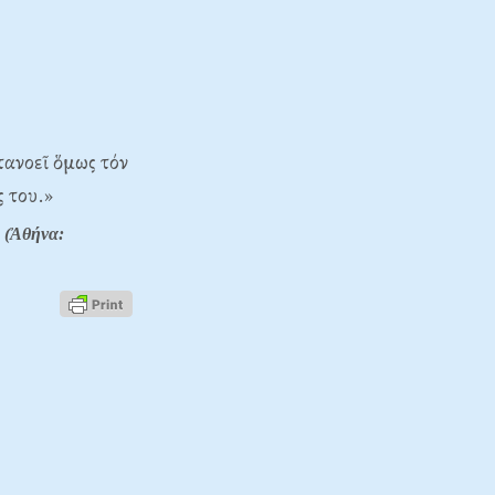
τανοεῖ ὅμως τόν
ς του.»
 (Ἀθήνα: