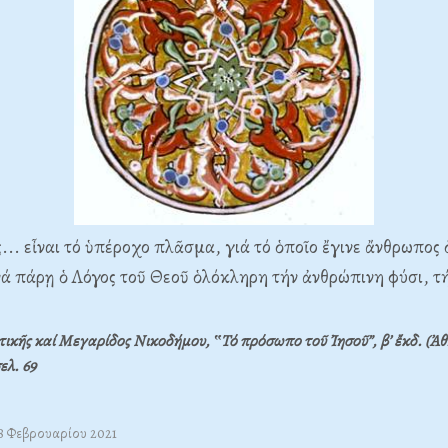
... εἶναι τό ὑπέροχο πλᾶσμα, γιά τό ὁποῖο ἔγινε ἄνθρωπος ὁ
νά πάρῃ ὁ Λόγος τοῦ Θεοῦ ὁλόκληρη τήν ἀνθρώπινη φύσι, τ
ικῆς καί Μεγαρίδος Νικοδήμου, ‟Τό πρόσωπο τοῦ Ἰησοῦ”, β’ ἔκδ. (Ἀθ
σελ.
69
08 Φεβρουαρίου 2021