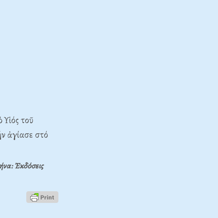
 Υἱός τοῦ
ήν ἁγίασε στό
ήνα: Ἐκδόσεις