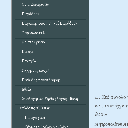
Θεία Εὐχαριστία
Παράδοση
Παγκοσμιοποίηση καί Παράδοση
Ἑορτολογικά
Χριστούγεννα
Πάσχα
Παναγία
Σύγχρονη ἐποχή
Πρόοδος ἤ συντήρηση;
Ἀθεΐα
«...Στό σύνολό
Ἀπολογητική: Ὀρθός λόγος-Πίστη
καί, ταυτόχρον
Ἐκδόσεις "ΣΠΟΡΑ"
Θεό.»
Εἰσαγωγικά
Μητροπολίτου Ἀτ
Ψήγματα θεολογικοῦ λόγου