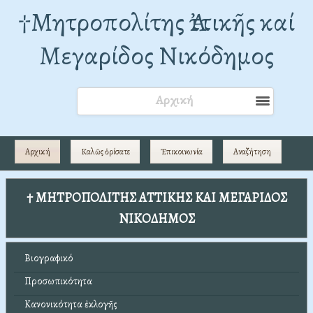
†Mητροπολίτης Ἀττικῆς καί
Μεγαρίδος Νικόδημος
Αρχική
Αρχική
Καλῶς ὁρίσατε
Ἐπικοινωνία
Αναζήτηση
† ΜΗΤΡΟΠΟΛΙΤΗΣ ΑΤΤΙΚΗΣ ΚΑΙ ΜΕΓΑΡΙΔΟΣ
ΝΙΚΟΔΗΜΟΣ
Βιογραφικό
Προσωπικότητα
Κανονικότητα ἐκλογῆς