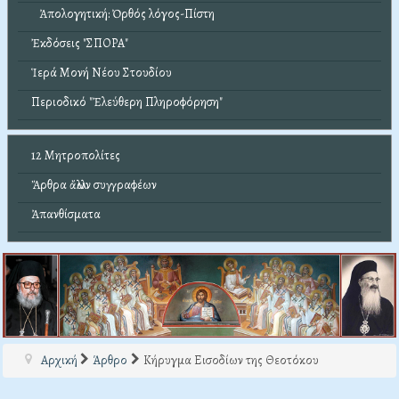
Ἀπολογητική: Ὀρθός λόγος-Πίστη
Ἐκδόσεις "ΣΠΟΡΑ"
Ἱερά Μονή Νέου Στουδίου
Περιοδικό "Ἐλεύθερη Πληροφόρηση"
12 Μητροπολίτες
Ἄρθρα ἄλλων συγγραφέων
Ἀπανθίσματα
Αρχική
Άρθρο
Κήρυγμα Εισοδίων της Θεοτόκου