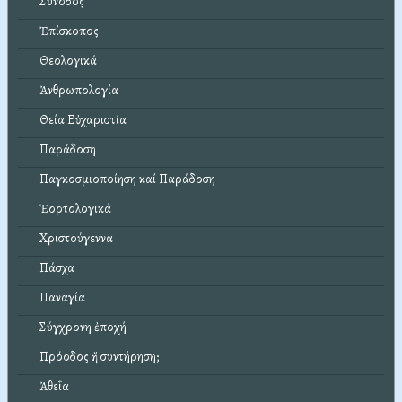
Σύνοδος
Ἐπίσκοπος
Θεολογικά
Ἀνθρωπολογία
Θεία Εὐχαριστία
Παράδοση
Παγκοσμιοποίηση καί Παράδοση
Ἑορτολογικά
Χριστούγεννα
Πάσχα
Παναγία
Σύγχρονη ἐποχή
Πρόοδος ἤ συντήρηση;
Ἀθεΐα