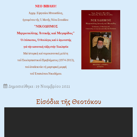
ΝΕΟ ΒΙΒΛΙΟ!
Ἀρχιμ. Εἰρηναίου Μπουσδέκη,
ἡγουμένου τῆς Ἱ. Μονῆς Νέου Στουδίου:
"ΝΙΚΟΔΗΜΟΣ
Μητροπολίτης Ἀττικῆς καί Μεγαρίδος"
Ὁ ἐπίσκοπος, Ὁ θεολόγος καί ὁ ἀγωνιστής
γιά τήν κανονική τάξη στήν Ἐκκλησία
Μιά ἱστορική καί νομοκανονική μελέτη
τοῦ Ἐκκλησιαστικοῦ Προβλήματος (1974-2013),
πού ἀναδεικνύει τή μαρτυρική μορφή
τοῦ Ἐπισκόπου Νικοδήμου.
Δημοσιεύθηκε : 19 Νοεμβρίου 2021
Εἰσόδια τῆς Θεοτόκου