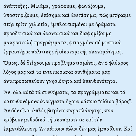
ἀνάπτυξης. Μιλᾶμε, γράφουμε, φωνάζουμε,
ὑποστηρίζουμε, ἐπίσημα καί ἀνεπίσημα, πώς μπήκαμε
στήν τρίτη χιλιετία, ἐμπλουτισμένοι μέ ὁράματα
προοδευτικά καί ἀνανεωτικά καί διαφημίζουμε
μακροσκελή προγράμματα, φτιαγμένα σέ μυστικά
ἐργαστήρια πολιτικῆς ἤ οἰκονομικῆς σκοπιμότητας.
Ὅμως, δέ δείχνουμε προβληματισμένοι, ἄν ὁ φλύαρος
λόγος μας καί τά ἐντυπωσιακά συνθήματά μας
ἀντιπροσωπεύουν γνησιότητα καί ὑπευθυνότητα.
Ἄν, ὅλα αὐτά τά συνθήματα, τά προγράμματα καί τά
κατευθυνόμενα ἀνοίγματα ἔχουν κάποιο “εἰδικό βάρος”.
Ἄν δέν εἶναι ἁπλές βιτρίνες παραπλάνησης, πού
κρύβουν μεθοδικά τή σκοπιμότητα καί τήν
ἐκμετάλλευση. Ἄν κάποιοι ἄλλοι δέν μᾶς ἐμπαίζουν. Καί