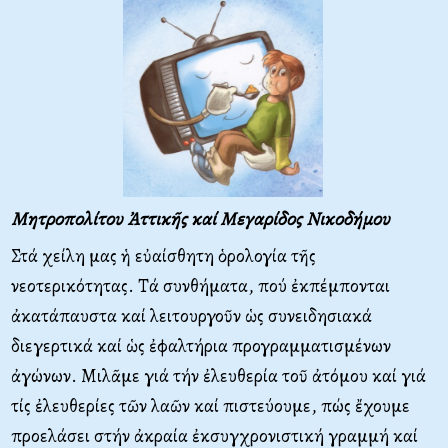
Μητροπολίτου Ἀττικῆς καί Μεγαρίδος Νικοδήμου
Στά χείλη μας ἡ εὐαίσθητη ὁρολογία τῆς
νεοτερικότητας. Τά συνθήματα, πού ἐκπέμπονται
ἀκατάπαυστα καί λειτουργοῦν ὡς συνειδησιακά
διεγερτικά καί ὡς ἐφαλτήρια προγραμματισμένων
ἀγώνων. Μιλᾶμε γιά τήν ἐλευθερία τοῦ ἀτόμου καί γιά
τίς ἐλευθερίες τῶν λαῶν καί πιστεύουμε, πώς ἔχουμε
προελάσει στήν ἀκραία ἐκσυγχρονιστική γραμμή καί