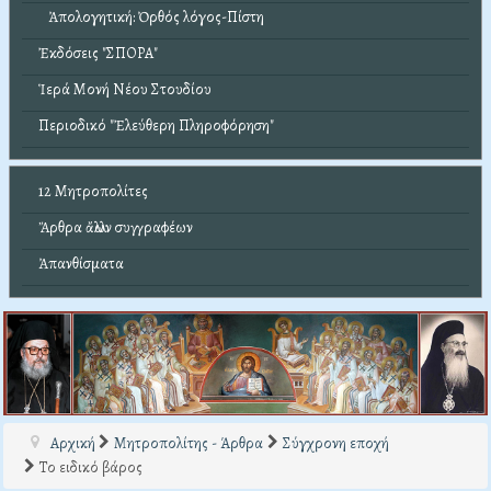
Ἀπολογητική: Ὀρθός λόγος-Πίστη
Ἐκδόσεις "ΣΠΟΡΑ"
Ἱερά Μονή Νέου Στουδίου
Περιοδικό "Ἐλεύθερη Πληροφόρηση"
12 Μητροπολίτες
Ἄρθρα ἄλλων συγγραφέων
Ἀπανθίσματα
Αρχική
Μητροπολίτης - Άρθρα
Σύγχρονη εποχή
Το ειδικό βάρος