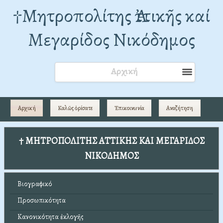
†Mητροπολίτης Ἀττικῆς καί
Μεγαρίδος Νικόδημος
Αρχική
Αρχική
Καλῶς ὁρίσατε
Ἐπικοινωνία
Αναζήτηση
† ΜΗΤΡΟΠΟΛΙΤΗΣ ΑΤΤΙΚΗΣ ΚΑΙ ΜΕΓΑΡΙΔΟΣ
ΝΙΚΟΔΗΜΟΣ
Βιογραφικό
Προσωπικότητα
Κανονικότητα ἐκλογῆς