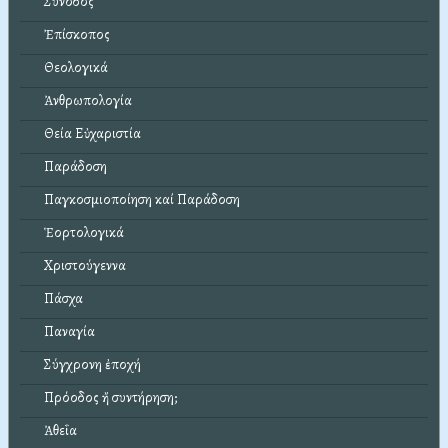
Σύνοδος
Ἐπίσκοπος
Θεολογικά
Ἀνθρωπολογία
Θεία Εὐχαριστία
Παράδοση
Παγκοσμιοποίηση καί Παράδοση
Ἑορτολογικά
Χριστούγεννα
Πάσχα
Παναγία
Σύγχρονη ἐποχή
Πρόοδος ἤ συντήρηση;
Ἀθεΐα