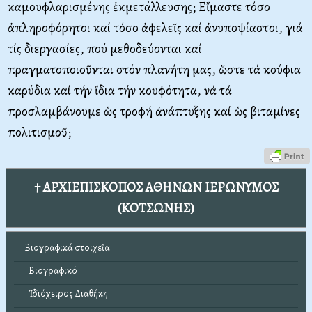
καμουφλαρισμένης ἐκμετάλλευσης; Εἴμαστε τόσο
ἀπληροφόρητοι καί τόσο ἀφελεῖς καί ἀνυποψίαστοι, γιά
τίς διεργασίες, πού μεθοδεύονται καί
πραγματοποιοῦνται στόν πλανήτη μας, ὥστε τά κούφια
καρύδια καί τήν ἴδια τήν κουφότητα, νά τά
προσλαμβάνουμε ὡς τροφή ἀνάπτυξης καί ὡς βιταμίνες
πολιτισμοῦ;
† ΑΡΧΙΕΠΙΣΚΟΠΟΣ ΑΘΗΝΩΝ ΙΕΡΩΝΥΜΟΣ
(ΚΟΤΣΩΝΗΣ)
Βιογραφικά στοιχεῖα
Βιογραφικό
Ἰδιόχειρος Διαθήκη