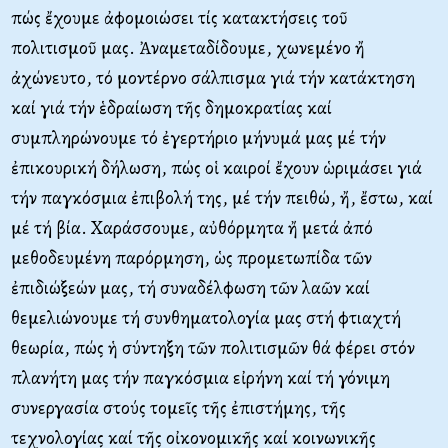
πώς ἔχουμε ἀφομοιώσει τίς κατακτήσεις τοῦ
πολιτισμοῦ μας. Ἀναμεταδίδουμε, χωνεμένο ἤ
ἀχώνευτο, τό μοντέρνο σάλπισμα γιά τήν κατάκτηση
καί γιά τήν ἑδραίωση τῆς δημοκρατίας καί
συμπληρώνουμε τό ἐγερτήριο μήνυμά μας μέ τήν
ἐπικουρική δήλωση, πώς οἱ καιροί ἔχουν ὡριμάσει γιά
τήν παγκόσμια ἐπιβολή της, μέ τήν πειθώ, ἤ, ἔστω, καί
μέ τή βία. Χαράσσουμε, αὐθόρμητα ἤ μετά ἀπό
μεθοδευμένη παρόρμηση, ὡς προμετωπίδα τῶν
ἐπιδιώξεών μας, τή συναδέλφωση τῶν λαῶν καί
θεμελιώνουμε τή συνθηματολογία μας στή φτιαχτή
θεωρία, πώς ἡ σύντηξη τῶν πολιτισμῶν θά φέρει στόν
πλανήτη μας τήν παγκόσμια εἰρήνη καί τή γόνιμη
συνεργασία στούς τομεῖς τῆς ἐπιστήμης, τῆς
τεχνολογίας καί τῆς οἰκονομικῆς καί κοινωνικῆς