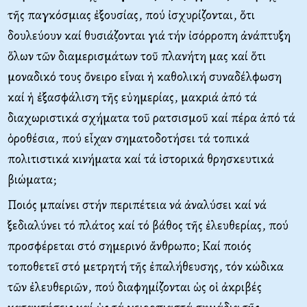
τῆς παγκόσμιας ἐξουσίας, πού ἰσχυρίζονται, ὅτι
δουλεύουν καί θυσιάζονται γιά τήν ἰσόρροπη ἀνάπτυξη
ὅλων τῶν διαμερισμάτων τοῦ πλανήτη μας καί ὅτι
μοναδικό τους ὄνειρο εἶναι ἡ καθολική συναδέλφωση
καί ἡ ἐξασφάλιση τῆς εὐημερίας, μακριά ἀπό τά
διαχωριστικά σχήματα τοῦ ρατσισμοῦ καί πέρα ἀπό τά
ὁροθέσια, πού εἶχαν σηματοδοτήσει τά τοπικά
πολιτιστικά κινήματα καί τά ἱστορικά θρησκευτικά
βιώματα;
Ποιός μπαίνει στήν περιπέτεια νά ἀναλύσει καί νά
ξεδιαλύνει τό πλάτος καί τό βάθος τῆς ἐλευθερίας, πού
προσφέρεται στό σημερινό ἄνθρωπο; Καί ποιός
τοποθετεῖ στό μετρητή τῆς ἐπαλήθευσης, τόν κώδικα
τῶν ἐλευθεριῶν, πού διαφημίζονται ὡς οἱ ἀκριβές