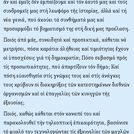
ἄν καί ἐμεῖς δέν ἐμπαίζουμε καί τόν ἑαυτό μας καί τούς
συνδρομεῖς μας στή λεωφόρο τῆς ἱστορίας, ἀλλά καί τή
νέα γενιά, πού ἀκούει τά συνθήματά μας καί
προσαρμόζει τό βηματισμό της στή δική μας προέλαση.
Ποιός ἀπό μᾶς, συνειδητά καί προσεκτικά, κάθεται νά
μετρήσει, πόσα καράτια ἀλήθειας καί τιμιότητας ἔχουν
οἱ ὑποσχέσεις γιά τή δημοκρατία; Πόσο σεβασμό πρός
τίς προσωπικότητες, πού ἀπαρτίζουν τόν δῆμο; Καί
πόση εὐαισθησία στίς γνῶμες τους καί στίς ἀνάγκες
τους κρύβουν οἱ διακηρύξεις τῶν κατεστημένων διεθνῶν
ὀργανισμῶν καί οἱ ἐπαγγελίες τῶν κυνηγῶν τῆς
ἐξουσίας;
Ποιός, καθώς κάθεται στόν καναπέ του καί
παρακολουθεῖ τήν τηλεοπτική ἐπικαιρότητα, βασάνισε
τό μυαλό του τεχνολογώντας τίς ἐξαγγελίες τῶν μοχλῶν