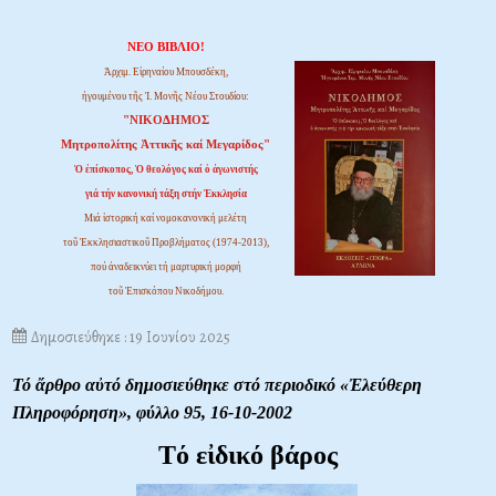
ΝΕΟ ΒΙΒΛΙΟ!
Ἀρχιμ. Εἰρηναίου Μπουσδέκη,
ἡγουμένου τῆς Ἱ. Μονῆς Νέου Στουδίου:
"ΝΙΚΟΔΗΜΟΣ
Μητροπολίτης Ἀττικῆς καί Μεγαρίδος"
Ὁ ἐπίσκοπος, Ὁ θεολόγος καί ὁ ἀγωνιστής
γιά τήν κανονική τάξη στήν Ἐκκλησία
Μιά ἱστορική καί νομοκανονική μελέτη
τοῦ Ἐκκλησιαστικοῦ Προβλήματος (1974-2013),
πού ἀναδεικνύει τή μαρτυρική μορφή
τοῦ Ἐπισκόπου Νικοδήμου.
Δημοσιεύθηκε : 19 Ιουνίου 2025
Τό ἄρθρο αὐτό δημοσιεύθηκε στό περιοδικό «Ἐλεύθερη
Πληροφόρηση»,
φύλλο 95, 16-10-2002
Τό εἰδικό βάρος