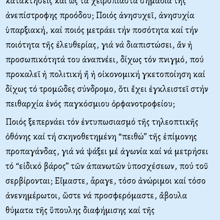
κατακτήσεις καί ὡς τά χειροπιαστά σημάδια τῆς
ἀνεπίστροφης προόδου; Ποιός ἀνησυχεῖ, ἀνησυχία
ὑπαρξιακή, καί ποιός μετράει τήν ποσότητα καί τήν
ποιότητα τῆς ἐλευθερίας, γιά νά διαπιστώσει, ἄν ἡ
προσωπικότητά του ἀναπνέει, δίχως τόν πνιγμό, πού
προκαλεῖ ἡ πολιτική ἤ ἡ οἰκονομική γκετοποίηση καί
δίχως τό τρομῶδες σύνδρομο, ὅτι ἔχει ἐγκλειστεῖ στήν
πειθαρχία ἑνός παγκόσμιου ὀρφανοτροφείου;
Ποιός ξεπερνάει τόν ἐντυπωσιασμό τῆς τηλεοπτικῆς
ὀθόνης καί τή σκηνοθετημένη “πειθώ” τῆς ἐπίμονης
προπαγάνδας, γιά νά ψάξει μέ ἀγωνία καί νά μετρήσει
τό “εἰδικό βάρος” τῶν ἀπανωτῶν ὑποσχέσεων, πού τοῦ
σερβίρονται; Εἴμαστε, ἆραγε, τόσο ἀνώριμοι καί τόσο
ἀνενημέρωτοι, ὥστε νά προσφερόμαστε, ἄβουλα
θύματα τῆς ὕπουλης διαφήμισης καί τῆς