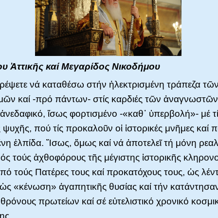
υ Ἀττικῆς καί Μεγαρίδος Νικοδήμου
ιτρέψετε νά καταθέσω στήν ἠλεκτρισμένη τράπεζα τ
ῶν καί -πρό πάντων- στίς καρδιές τῶν ἀναγνωστῶν
ἀνεδαφικό, ἴσως φορτισμένο -«καθ᾿ ὑπερβολή»- μέ τ
ς ψυχῆς, πού τίς προκαλοῦν οἱ ἱστορικές μνῆμες καί 
νη ἐλπίδα. Ἴσως, ὅμως καί νά ἀποτελεῖ τή μόνη ρεαλ
ς τούς ἀχθοφόρους τῆς μέγιστης ἱστορικῆς κληρονο
πό τούς Πατέρες τους καί προκατόχους τους, ὡς λέντ
ί ὡς «κένωση» ἀγαπητικῆς θυσίας καί τήν κατάντησα
 θρόνους πρωτείων καί σέ εὐτελιστικό χρονικό κοσμι
ης.