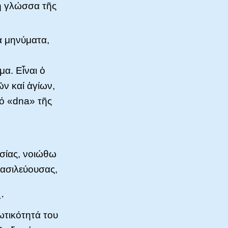
κή γλώσσα τῆς
ά μηνύματα,
α. Εἶναι ὁ
ῶν καί ἁγίων,
τό «dna» τῆς
σίας, νοιώθω
ασιλεύουσας,
᾿
ωτικότητά του