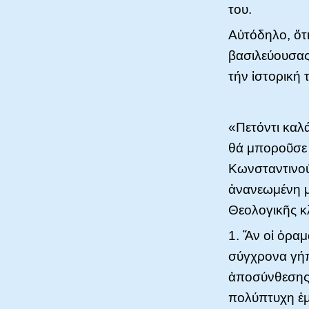
του.
Αὐτόδηλο, ὅτι
βασιλεύουσας
τήν ἱστορική
«Πετόντι καλ
θά μποροῦσε 
Κωνσταντινού
ἀνανεωμένη μ
Θεολογικῆς κ
1. Ἄν οἱ ὁραμ
σύγχρονα γήπ
ἀποσύνθεσης 
πολύπτυχη ἐμ