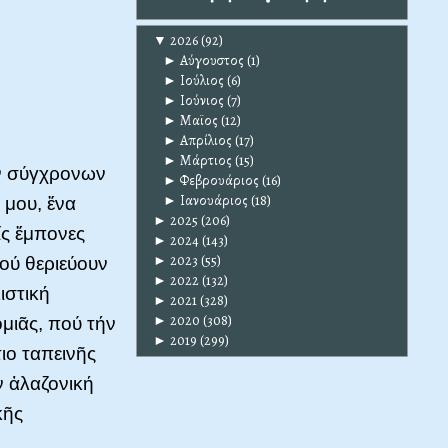
▼
2026
(92)
►
Αύγουστος
(1)
►
Ιούλιος
(6)
►
Ιούνιος
(7)
►
Μαϊος
(12)
►
Απρίλιος
(17)
►
Μάρτιος
(15)
ῶν σύγχρονων
►
Φεβρουάριος
(16)
►
Ιανουάριος
(18)
 μου, ἕνα
►
2025
(206)
ίς ἔμπονες
►
2024
(143)
►
2023
(55)
πού θεριεύουν
►
2022
(132)
ιστική
►
2021
(328)
►
2020
(308)
μιᾶς, πού τήν
►
2019
(299)
ιο ταπεινῆς
ν ἀλαζονική
κῆς