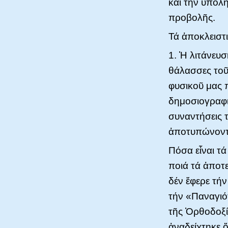
καί τήν ὑπόλ
προβολῆς.
Τά ἀποκλειστ
1. Ἡ λιτάνευσ
θάλασσες τοῦ
φυσικοῦ μας 
δημοσιογραφι
συναντήσεις τ
ἀποτυπώνοντα
Πόσα εἶναι τά
ποιά τά ἀποτ
δέν ἔφερε τή
τήν «Παναγιό
τῆς Ὀρθοδοξία
ἀναδείχτηκε 