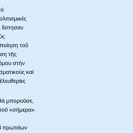
τό
ολιτισμικές
, ἔστησαν
ύς
οποίηση τοῦ
εση τῆς
όμου στήν
σματικούς καί
ἐλευθερίες
 θά μποροῦσε,
, τοῦ «σήμερα»
αί πρωτείων