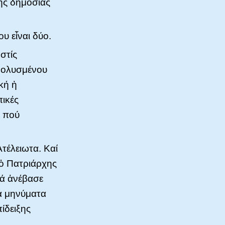
ῆς δημόσιας
υ εἶναι δύο.
στίς
μολυσμένου
κή ἡ
ικές
, πού
Ἀτέλειωτα. Καί
 ὁ Πατριάρχης
λά ἀνέβασε
ά μηνύματα
πίδειξης