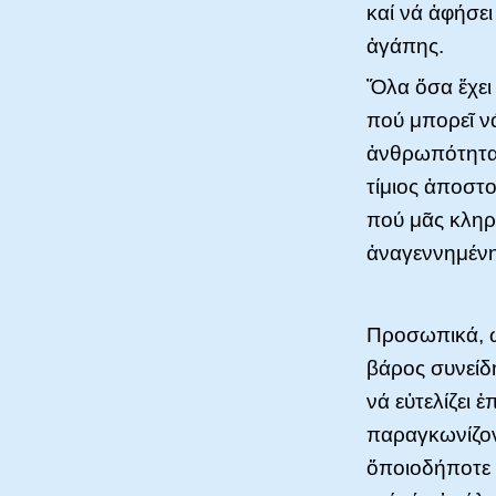
καί νά ἀφήσε
ἀγάπης.
Ὅλα ὅσα ἔχει
πού μπορεῖ ν
ἀνθρωπότητα,
τίμιος ἀποστο
πού μᾶς κληρ
ἀναγεννημένη
Προσωπικά, 
βάρος συνείδ
νά εὐτελίζει 
παραγκωνίζον
ὅποιοδήποτε 