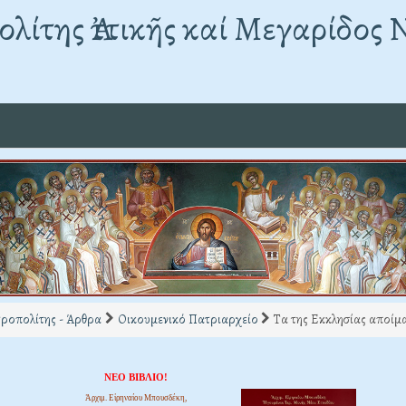
λίτης Ἀττικῆς καί Μεγαρίδος 
ροπολίτης - Άρθρα
Οικουμενικό Πατριαρχείο
Τα της Εκκλησίας αποίμα
ΝΕΟ ΒΙΒΛΙΟ!
Ἀρχιμ. Εἰρηναίου Μπουσδέκη,