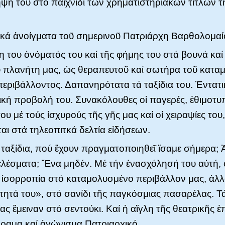
ηψή του στό παιχνίδι τῶν χρηματιστηριακῶν τίτλων τ
ικά ἀνοίγματα τοῦ σημερινοῦ Πατριάρχη Βαρθολομαίο
η του ὀνόματός του καί τῆς φήμης του στά βουνά καί 
 πλανήτη μας, ὡς θεραπευτοῦ καί σωτήρα τοῦ κατα
περιβάλλοντος. Δαπανηρότατα τά ταξίδια του. Ἐντατι
κή προβολή του. Συνακόλουθες οἱ παγερές, ἐθιμοτυπ
ου μέ τούς ἰσχυρούς τῆς γῆς μας καί οἱ χειραψίες του
ι στά τηλεοπιτκά δελτία εἰδήσεων.
 ταξίδια, πού ἔχουν πραγματοποιηθεῖ ἴσαμε σήμερα; 
ελέσματα; Ἕνα μηδέν. Μέ τήν ἐνασχόλησή του αὐτή,
ν ἰσορροπία στό καταμολυσμένο περιβάλλον μας, ἀλ
τητά του», στό σανίδι τῆς παγκόσμιας πασαρέλας. Τ
ς ἔμειναν στό σεντούκι. Καί ἡ αἴγλη τῆς θεατρικῆς ἐ
ὅραμα καί ἀγώνισμα Πατριαρχικό.