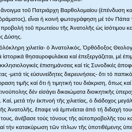
ο ἄνοιγμα τοῦ Πατριάρχη Βαρθολομαίου (ἐπένδυση κα
ὁράματος), εἶναι ἡ κοινή φωτογράφηση μέ τόν Πάπα
η προβολή τοῦ πρωτείου τῆς Ἀνατολῆς ὡς ἰσότιμου κα
ῆς Δύσης.
-ὁλόκληρη χιλιετία- ὁ Ἀνατολικός, Ὀρθόδοξος Θεολο
 ἱστορικά θησαυροφυλάκια καί ἐπεξεργάζεται, μέ ἐπι
κκλησιολογικές ἐπισημάνσεις καί τίς Συνοδικές ἀποφ
ς -μετά τίς εὐσυνείδητες διερευνήσεις- ὅτι τό παπικ
φραση τιμῆς καί ὅτι ἡ τιμητική του διάκριση, ὅπως καί
ινούπολης δέν εἰσάγει δικαιώματα διοικητικῆς ὑπερο
. Καί, μετά τήν ἐκπνοή τῆς χιλιετίας, ὁ διάδοχος μεγ
ῆς Ἀνατολῆς, ἔπαψε νά ἐμπνέεται ἀπό τή διδαχή τους
τους, ἀνέβασε τούς τόνους τῆς αὐτοπροβολῆς του καί
καί τήν κατακύρωση τῶν τίτλων τῆς ὑποτιθέμενης ὑπ