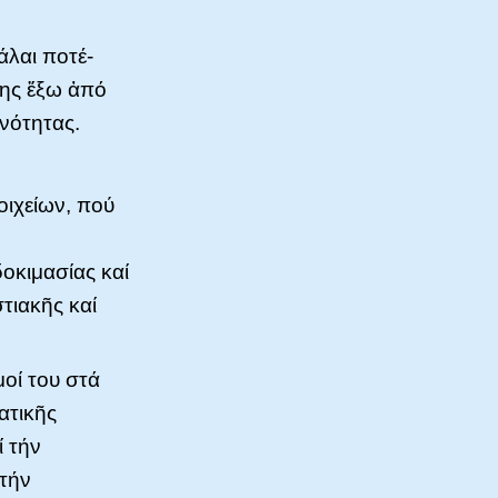
άλαι ποτέ-
σης ἔξω ἀπό
νότητας.
οιχείων, πού
οκιμασίας καί
τιακῆς καί
μοί του στά
ατικῆς
 τήν
στήν