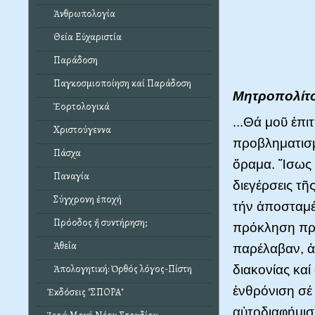
Ἀνθρωπολογία
Θεία Εὐχαριστία
Παράδοση
Παγκοσμιοποίηση καί Παράδοση
Μητροπολίτο
Ἑορτολογικά
...Θά μοῦ ἐπ
Χριστούγεννα
προβληματισμ
Πάσχα
ὅραμα. Ἴσως 
Παναγία
διεγέρσεις τῆ
Σύγχρονη ἐποχή
τήν ἀποσταμέ
Πρόοδος ἤ συντήρηση;
πρόκληση πρό
Ἀθεΐα
παρέλαβαν, ἀ
Ἀπολογητική: Ὀρθός λόγος-Πίστη
διακονίας κα
ἐνθρόνιση σέ
Ἐκδόσεις "ΣΠΟΡΑ"
αὐτοδιαφήμισ