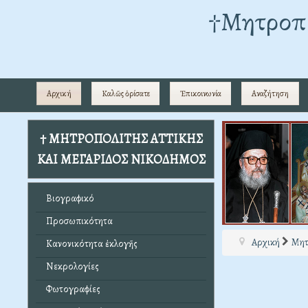
†Mητροπο
Αρχική
Καλῶς ὁρίσατε
Ἐπικοινωνία
Αναζήτηση
† ΜΗΤΡΟΠΟΛΙΤΗΣ ΑΤΤΙΚΗΣ
ΚΑΙ ΜΕΓΑΡΙΔΟΣ ΝΙΚΟΔΗΜΟΣ
Βιογραφικό
Προσωπικότητα
Αρχική
Μητ
Κανονικότητα ἐκλογῆς
Νεκρολογίες
Φωτογραφίες