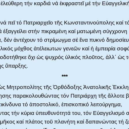
ι ἐλεύθερη τήν καρδιά νά ἐκφραστεῖ μέ τήν Εὐαγγελι
 νά πεῖ τό Πατριαρχεῖο τῆς Κωνσταντινούπολης καί τ
ά ἐξαγγείλει στήν πικραμένη καί ματωμένη σύγχρονη
 δέν ἀντέχουν τό στρίμωγμα σέ ἕνα πυκνό δημοσίευμ
λικός μόχθος ἀτέλειωτων γενεῶν καί ἡ ἐμπειρία σοφ
οδοτήθηκε ὄχι ὡς ψυχρός ὑλικός πλοῦτος, ἀλλ᾿ ὡς 
ς ὕπαρξης.
***
ὡς Μητροπολίτης τῆς Ὀρθόδοξης Ἀνατολικῆς Ἐκκλη
ησης παρακολουθώντας τόν Πατριάρχη τῆς ἄλλοτε β
ἐπικίνδυνα τό ἀποστολικό, ἐπισκοπικό λειτούργημα,
τας τήν κύρια ὑπευθυνότητά του, τόν Εὐαγγελισμό σ
μῆκος καί πλάτος τοῦ πλανήτη καί δαπανώντας τή ζ