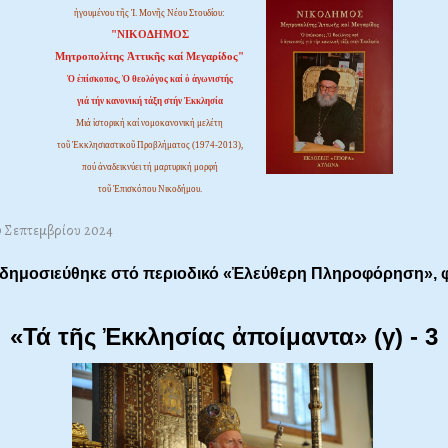
ἡγουμένου τῆς Ἱ. Μονῆς Νέου Στουδίου:
"ΝΙΚΟΔΗΜΟΣ
Μητροπολίτης Ἀττικῆς καί Μεγαρίδος"
Ὁ ἐπίσκοπος, Ὁ θεολόγος καί ὁ ἀγωνιστής
γιά τήν κανονική τάξη στήν Ἐκκλησία
Μιά ἱστορική καί νομοκανονική μελέτη
τοῦ Ἐκκλησιαστικοῦ Προβλήματος (1974-2013),
πού ἀναδεικνύει τή μαρτυρική μορφή
τοῦ Ἐπισκόπου Νικοδήμου.
10 Σεπτεμβρίου 2024
 δημοσιεύθηκε στό περιοδικό «Ἐλεύθερη Πληροφόρηση»,
«Τά τῆς Ἐκκλησίας ἀποίμαντα» (γ) - 3