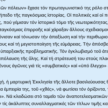
τῶν πόλεων» ἔχασε τόν πρωταγωνιστικό της ρόλο σ
ήπεδο τῆς παγκόσμιας ἱστορίας. Οἱ πολιτικές καί οἱ π
, πού γέμισαν τόν ἱστορικό τόμο τῆς νεωτερικότητας
παγκόσμιας ἐπιρροῆς καί χάραξαν ἄλλους σχεδιασμο
όνισαν καί τόνωσαν τήν ἀπαξίωση καί τήν περιθωρι
ους καί τή μεγιστοποίηση τῆς εὐμάρειας. Τήν ἀπόσβ
ὑπαρξιακῆς προβληματικῆς. Τόν ἐγκλωβισμό τοῦ ἀτ
ἀπόλαυση τῆς ὕλης. Καί τή στράτευσή του στούς πλα
νους ἀγῶνες γιά τίς «συμβατικές» καί «ὑπό ἔλεγχο» 
χή, ἡ μαρτυρική Ἐκκλησία τῆς ἄλλοτε βασιλεύουσας
α ἐμπειρία της, τοῦ «χθές», νά φωτίσει τόν ὁρίζοντα
ιο». Νά κλειδώσει στό ταμεῖο τῶν ἀναποτελεσματικῶν
 τίς ἀκάλυπτες συναλλαγματικές τῶν τίτλων τιμῆς κ