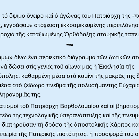
 τό ὄψιμο ὄνειρο καί ὁ ἀγώνας τοῦ Πατριάρχη τῆς -π
, ἐγγράφουν στόχευση ἐκκοσμικευμένης περιπλάνη
 τροχιά τῆς καταξιωμένης Ὀρθόδοξης σταυρικῆς ταπει
***
άμῳ» δίνω ἕνα περιεκτικό διάγραμμα τῶν ζωτικῶν στ
νά δώσει στίς γενιές τοῦ αἰώνα μας ἡ Ἐκκλησία τῆς
πολης, καθαρμένη μέσα στό καμίνι τῆς μακρᾶς της δ
έσα στό ζείδωρο πνεῦμα τῆς πολυσήμαντης Εὐχαρισ
ληρονομιᾶς της.
ατισμοί τοῦ Πατριάρχη Βαρθολομαίου καί οἱ βηματισ
εδα της τεχνολογικῆς ὑπερανάπτυξης καί τῆς πνευμ
διατηροῦσαν τή δρόσο τῆς ἀποστολικῆς Χάριτος καί
πειρία τῆς Πατερικῆς πιστότητας, ἡ προσφορά του 