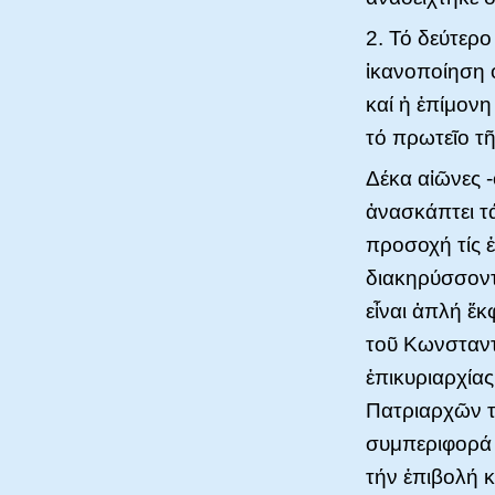
2. Τό δεύτερ
ἱκανοποίηση 
καί ἡ ἐπίμον
τό πρωτεῖο τ
Δέκα αἰῶνες 
ἀνασκάπτει τά
προσοχή τίς ἐ
διακηρύσσοντα
εἶναι ἁπλή ἔκ
τοῦ Κωνσταντ
ἐπικυριαρχίας
Πατριαρχῶν τ
συμπεριφορά 
τήν ἐπιβολή 