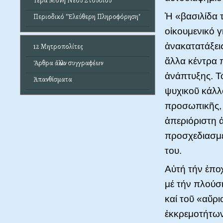
Ἱερά Μονή Νέου Στουδίου
Ἡ «βασιλίδα 
Περιοδικό "Ἐλεύθερη Πληροφόρηση"
οἰκουμενικό γ
ἀνακατατάξεις
12 Μητροπολίτες
ἄλλα κέντρα 
Ἄρθρα ἄλλων συγγραφέων
ἀνάπτυξης. Τ
Ἀπανθίσματα
ψυχικοῦ κάλλ
προσωπικῆς, 
ἀπεριόριστη 
προσχεδιασμέ
του.
Αὐτή τήν ἐπο
μέ τήν πλούσι
καί τοῦ «αὔρ
ἐκκρεμοτήτων