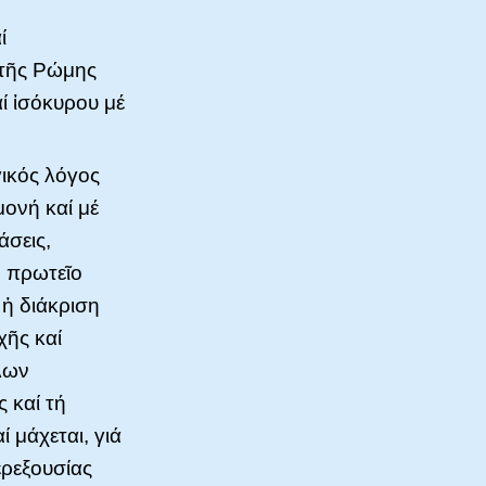
ί
 τῆς Ρώμης
ί ἰσόκυρου μέ
γικός λόγος
μονή καί μέ
άσεις,
ό πρωτεῖο
 ἡ διάκριση
χῆς καί
άλων
 καί τή
 μάχεται, γιά
ερεξουσίας