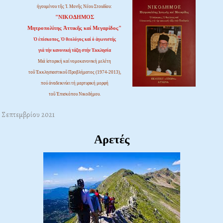
ἡγουμένου τῆς Ἱ. Μονῆς Νέου Στουδίου:
"ΝΙΚΟΔΗΜΟΣ
Μητροπολίτης Ἀττικῆς καί Μεγαρίδος"
Ὁ ἐπίσκοπος, Ὁ θεολόγος καί ὁ ἀγωνιστής
γιά τήν κανονική τάξη στήν Ἐκκλησία
Μιά ἱστορική καί νομοκανονική μελέτη
τοῦ Ἐκκλησιαστικοῦ Προβλήματος (1974-2013),
πού ἀναδεικνύει τή μαρτυρική μορφή
τοῦ Ἐπισκόπου Νικοδήμου.
8 Σεπτεμβρίου 2021
Αρετές