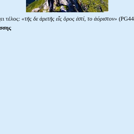
ει τέλος:
«τῆς δε ἀρετῆς εἷς ὅρος ἐστί, το ἀόριστον»
(PG44,
σσης