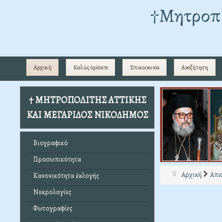
†Mητροπο
Αρχική
Καλῶς ὁρίσατε
Ἐπικοινωνία
Αναζήτηση
† ΜΗΤΡΟΠΟΛΙΤΗΣ ΑΤΤΙΚΗΣ
ΚΑΙ ΜΕΓΑΡΙΔΟΣ ΝΙΚΟΔΗΜΟΣ
Βιογραφικό
Προσωπικότητα
Αρχική
Απα
Κανονικότητα ἐκλογῆς
Νεκρολογίες
Φωτογραφίες