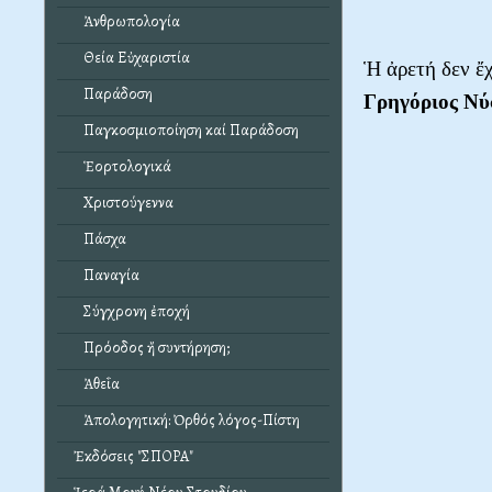
Ἀνθρωπολογία
Θεία Εὐχαριστία
Ἡ ἀρετή δεν ἔχ
Παράδοση
Γρηγόριος Νύ
Παγκοσμιοποίηση καί Παράδοση
Ἑορτολογικά
Χριστούγεννα
Πάσχα
Παναγία
Σύγχρονη ἐποχή
Πρόοδος ἤ συντήρηση;
Ἀθεΐα
Ἀπολογητική: Ὀρθός λόγος-Πίστη
Ἐκδόσεις "ΣΠΟΡΑ"