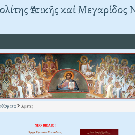
λίτης Ἀττικῆς καί Μεγαρίδος 
νθίσματα
Αρετές
ΝΕΟ ΒΙΒΛΙΟ!
Ἀρχιμ. Εἰρηναίου Μπουσδέκη,