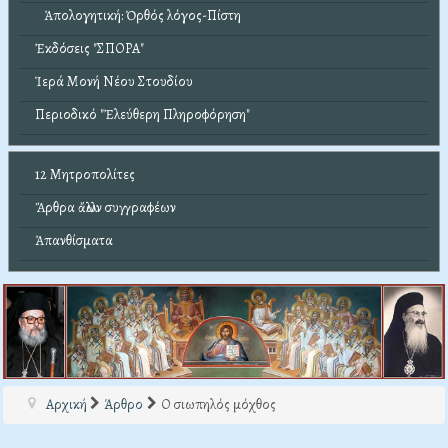
Ἀπολογητική: Ὀρθός λόγος-Πίστη
Ἐκδόσεις "ΣΠΟΡΑ"
Ἱερά Μονή Νέου Στουδίου
Περιοδικό "Ἐλεύθερη Πληροφόρηση"
12 Μητροπολίτες
Ἄρθρα ἄλλων συγγραφέων
Ἀπανθίσματα
Αρχική
Άρθρο
Ο σιωπηλός μόχθος