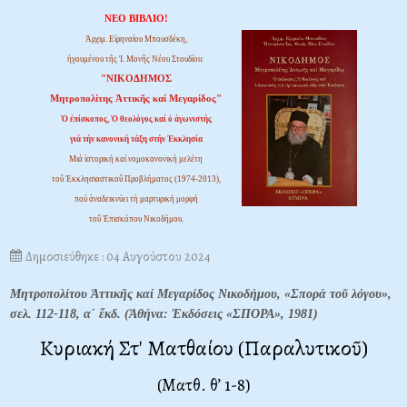
ΝΕΟ ΒΙΒΛΙΟ!
Ἀρχιμ. Εἰρηναίου Μπουσδέκη,
ἡγουμένου τῆς Ἱ. Μονῆς Νέου Στουδίου:
"ΝΙΚΟΔΗΜΟΣ
Μητροπολίτης Ἀττικῆς καί Μεγαρίδος"
Ὁ ἐπίσκοπος, Ὁ θεολόγος καί ὁ ἀγωνιστής
γιά τήν κανονική τάξη στήν Ἐκκλησία
Μιά ἱστορική καί νομοκανονική μελέτη
τοῦ Ἐκκλησιαστικοῦ Προβλήματος (1974-2013),
πού ἀναδεικνύει τή μαρτυρική μορφή
τοῦ Ἐπισκόπου Νικοδήμου.
Δημοσιεύθηκε : 04 Αυγούστου 2024
Μητροπολίτου Ἀττικῆς καί Μεγαρίδος Νικοδήμου, «Σπορά τοῦ λόγου»
,
σελ. 112-118
, α΄ ἔκδ. (Ἀθήνα: Ἐκδόσεις «ΣΠΟΡΑ», 1981)
Κυριακή Στ' Ματθαίου (Παραλυτικοῦ)
(Ματθ. θ’ 1-8)