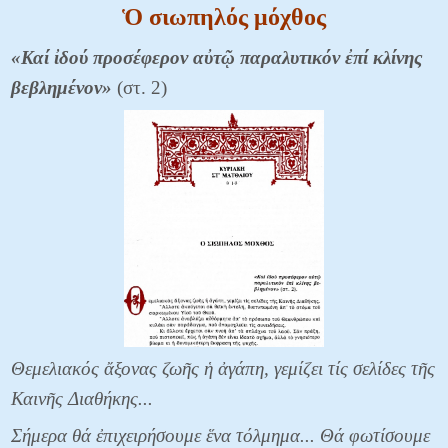
Ὁ σιωπηλός μόχθος
«Καί ἰδού προσέφερον αὐτῷ παραλυτικόν ἐπί κλίνης
βεβλημένον»
(στ. 2)
Θεμελιακός ἄξονας ζωῆς ἡ ἀγάπη, γεμίζει τίς σελίδες τῆς
Καινῆς Διαθήκης...
Σήμερα θά ἐπιχειρήσουμε ἕνα τόλμημα... Θά φωτίσουμε