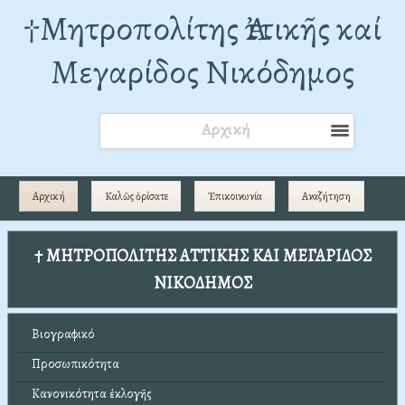
†Mητροπολίτης Ἀττικῆς καί
Μεγαρίδος Νικόδημος
Αρχική
Αρχική
Καλῶς ὁρίσατε
Ἐπικοινωνία
Αναζήτηση
† ΜΗΤΡΟΠΟΛΙΤΗΣ ΑΤΤΙΚΗΣ ΚΑΙ ΜΕΓΑΡΙΔΟΣ
ΝΙΚΟΔΗΜΟΣ
Βιογραφικό
Προσωπικότητα
Κανονικότητα ἐκλογῆς