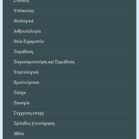
Σύνοδος
Ἐπίσκοπος
Θεολογικά
Ἀνθρωπολογία
Θεία Εὐχαριστία
Παράδοση
Παγκοσμιοποίηση καί Παράδοση
Ἑορτολογικά
Χριστούγεννα
Πάσχα
Παναγία
Σύγχρονη ἐποχή
Πρόοδος ἤ συντήρηση;
Ἀθεΐα