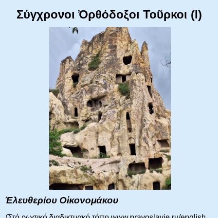
Σύγχρονοι Ὀρθόδοξοι Τοῦρκοι (Ι)
Ἐλευθερίου Οἰκονομάκου
(Στό ρωσικό διαδικτυακό τόπο www.pravoslavie.ru/english