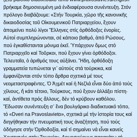
βρήκαμε δημοσιευμένη μιά ἐνδιαφέρουσα συνέντευξη. Στόν
πρόλογο διαβάζουμε: «Στήν Τουρκία, χῶρο τῆς κανονικῆς
δικαιοδοσίας τοῦ Οἰκουμενικοῦ Πατριαρχείου, ἔχουν
ἀπομείνει πολύ λίγοι Ἕλληνες στίς ὀρθόδοξες ἐνορίες.
Αὐτοί συμπληρώνονται, σέ κάποιο βαθμό, ἀπό Ρώσους,
πού ἐγκαθίστανται μόνιμα ἐκεῖ. Ὑπάρχουν ὅμως στό
Πατριαρχεῖο καί Τοῦρκοι, πού ἔχουν γίνει ὀρθόδοξοι.
Τελευταῖα, ὁ ἀριθμός τους αὐξάνει. Ἤδη, ὀρθόδοξη
γραμματεία τυπώνεται γι᾿ αὐτούς στά τούρκικα, καί
ἐμφανίζονται στόν τύπο ἄρθρα σχετικά μέ τους
νεομεταστραφέντες. Ὁ Ἀχμέτ καί ἡ Νεζλά εἶναι δύο ἀπό τούς
χίλιους, ἤ κάτι τέτοιο, Τούρκους, πού ἔχουν ἁλλάξει πίστη·
καί, ἀντίθετα πρός ἄλλους, δέν τό κρύβουν καθόλου.
Ἔδωσαν συνέντευξη σ᾿ ἕνα βουλγάρικο διαδικτυακό τόπο,
τό «Dveri na Pravoslavieto», σχετικά μέ τήν ἱστορία τους καί
διηγήθηκαν τήν πνευματική τους ἀναζήτηση, πού τούς
ὁδήγησε στήν Ὀρθοδοξία, καί τί σημαίνει νά εἶναι κανείς