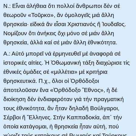
Ν.: Εἶναι ἀλήθεια ὅτι πολλοί ἄνθρωποι δέν σέ
θεωροῦν «Τοῦρκο», ἄν ὁμολογεῖς μιά ἄλλη
θρησκεία· εἰδικά ἄν εἶσαι Χριστιανός ἤ Ἰουδαῖος.
Νομίζουν ὅτι ἀνήκεις ὄχι μόνο σέ μιάν ἄλλη
θρησκεία, ἀλλά καί σέ μιάν ἄλλη ἐθνικότητα.
Α.: Αὐτό μπορεῖ νά ἑρμηνευθεῖ μέ ἀναφορά σέ
ἱστορικές αἰτίες. Ἡ Ὁθωμανική τάξη διαχώρισε τίς
ἐθνικές ὁμάδες σέ «μιλλέτια» μέ κριτήρια
θρησκευτικά. Π.χ., ὅλοι οἱ Ὀρθόδοξοι
ἀποτελοῦσαν ἕνα «Ὀρθόδοξο Ἔθνος», ἡ δέ
διοίκηση δέν ἐνδιαφερόταν γιά τήν πραγματική
τους ἐθνικότητα, ἄν ἦταν δηλαδή Βούλγαροι,
Σέρβοι ἤ Ἕλληνες. Στήν Καππαδοκία, ἀπ᾿ τήν
ὁποία κατάγομαι, ἡ θρησκεία ἦταν αὐτή, πού
χώριζε τούς κατοίκους σέ Ρωμιούς καί Τούρκους.