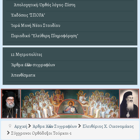
Ἀπολογητική: Ὀρθός λόγος-Πίστη
Ἐκδόσεις "ΣΠΟΡΑ"
Ἱερά Μονή Νέου Στουδίου
Περιοδικό "Ἐλεύθερη Πληροφόρηση"
12 Μητροπολίτες
Ἄρθρα ἄλλων συγγραφέων
Ἀπανθίσματα
Αρχική
Άρθρα Άλλων Συγγραφέων
Ελευθέριος Χ. Οικονομάκος
Σύγχρονοι Ορθόδοξοι Τούρκοι-1