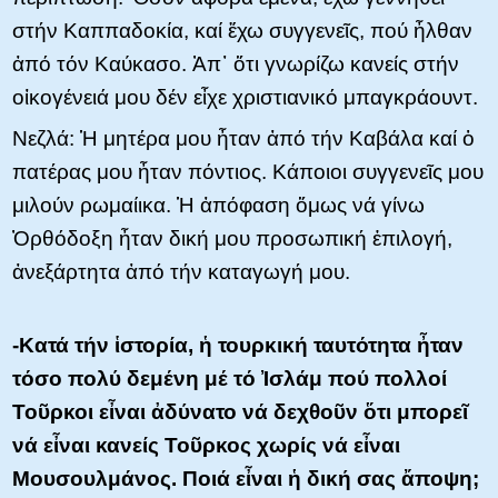
στήν Καππαδοκία, καί ἔχω συγγενεῖς, πού ἦλθαν
ἀπό τόν Καύκασο. Ἀπ᾿ ὅτι γνωρίζω κανείς στήν
οἰκογένειά μου δέν εἶχε χριστιανικό μπαγκράουντ.
Νεζλά: Ἡ μητέρα μου ἦταν ἀπό τήν Καβάλα καί ὁ
πατέρας μου ἦταν πόντιος. Κάποιοι συγγενεῖς μου
μιλούν ρωμαίικα. Ἡ ἀπόφαση ὅμως νά γίνω
Ὀρθόδοξη ἦταν δική μου προσωπική ἐπιλογή,
ἀνεξάρτητα ἀπό τήν καταγωγή μου.
-Κατά τήν ἱστορία, ἡ τουρκική ταυτότητα ἦταν
τόσο πολύ δεμένη μέ τό Ἰσλάμ πού πολλοί
Τοῦρκοι εἶναι ἀδύνατο νά δεχθοῦν ὅτι μπορεῖ
νά εἶναι κανείς Τοῦρκος χωρίς νά εἶναι
Μουσουλμάνος. Ποιά εἶναι ἡ δική σας ἄποψη;