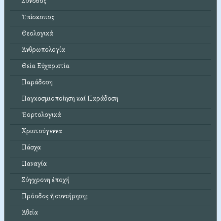
Σύνοδος
Ἐπίσκοπος
Θεολογικά
Ἀνθρωπολογία
Θεία Εὐχαριστία
Παράδοση
Παγκοσμιοποίηση καί Παράδοση
Ἑορτολογικά
Χριστούγεννα
Πάσχα
Παναγία
Σύγχρονη ἐποχή
Πρόοδος ἤ συντήρηση;
Ἀθεΐα