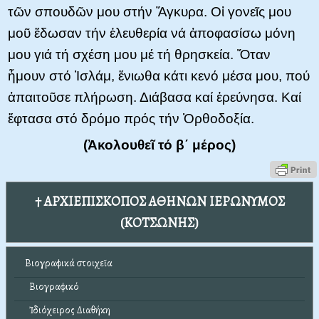
τῶν σπουδῶν μου στήν Ἄγκυρα. Οἱ γονεῖς μου
μοῦ ἔδωσαν τήν ἐλευθερία νά ἀποφασίσω μόνη
μου γιά τή σχέση μου μέ τή θρησκεία. Ὅταν
ἦμουν στό Ἰσλάμ, ἔνιωθα κάτι κενό μέσα μου, πού
ἀπαιτοῦσε πλήρωση. Διάβασα καί ἐρεύνησα. Καί
ἔφτασα στό δρόμο πρός τήν Ὀρθοδοξία.
(Ἀκολουθεῖ τό β΄ μέρος)
† ΑΡΧΙΕΠΙΣΚΟΠΟΣ ΑΘΗΝΩΝ ΙΕΡΩΝΥΜΟΣ
(ΚΟΤΣΩΝΗΣ)
Βιογραφικά στοιχεῖα
Βιογραφικό
Ἰδιόχειρος Διαθήκη