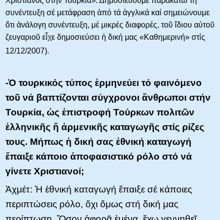
Χριστιανός στήν Τουρκία». Δημοσιεύουμε παρακάτω τή
συνέντευξη σέ μετάφραση ἀπό τά ἀγγλικά καί σημειώνουμε
ὅτι ἀνάλογη συνέντευξη, μέ μικρές διαφορές, τοῦ ἴδιου αὐτοῦ
ζευγαριοῦ εἶχε δημοσιεύσει ἡ δική μας «Καθημερινή» στίς
12/12/2007).
-Ὁ τουρκικός τύπος ἑρμηνεύει τό φαινόμενο
τοῦ νά βαπτίζονται σύγχρονοι ἄνθρωποι στήν
Τουρκία, ὡς ἐπιστροφή Τούρκων πολιτῶν
ἑλληνικῆς ἤ ἀρμενικῆς καταγωγῆς στίς ρίζες
τους. Μήπως ἡ δική σας ἐθνική καταγωγή
ἔπαιξε κάποιο ἀποφασιστικό ρόλο στό νά
γίνετε Χριστιανοί;
Ἀχμέτ: Ἡ ἐθνική καταγωγή ἔπαιξε σέ κάποιες
περιπτώσεις ρόλο, ὄχι ὅμως στή δική μας
περίπτωση. Ὅσον ἀφορᾶ ἐμένα, ἔχω γεννηθεῖ