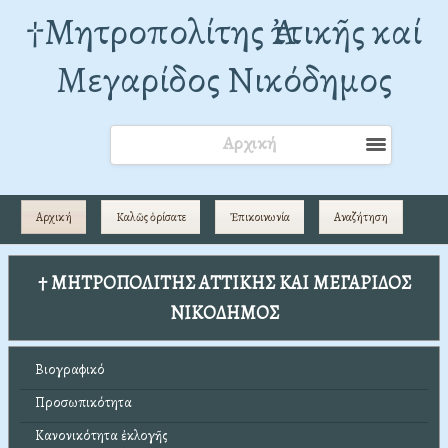
†Mητροπολίτης Ἀττικῆς καί
Μεγαρίδος Νικόδημος
Αρχική
Αρχική
Καλῶς ὁρίσατε
Ἐπικοινωνία
Αναζήτηση
† ΜΗΤΡΟΠΟΛΙΤΗΣ ΑΤΤΙΚΗΣ ΚΑΙ ΜΕΓΑΡΙΔΟΣ
ΝΙΚΟΔΗΜΟΣ
Βιογραφικό
Προσωπικότητα
Κανονικότητα ἐκλογῆς