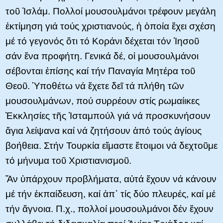
τοῦ Ἰσλάμ. Πολλοί μουσουλμάνοι τρέφουν μεγάλη
ἐκτίμηση γιά τούς χριστιανούς, ἡ ὁποία ἔχει σχέση
μέ τό γεγονός ὅτι τό Κοράνι δέχεται τόν Ἰησοῦ
σάν ἕνα προφήτη. Γενικά δέ, οἱ μουσουλμάνοι
σέβονται ἐπίσης καί τήν Παναγία Μητέρα τοῦ
Θεοῦ. Ὑποθέτω νά ἔχετε δεῖ τά πλήθη τῶν
μουσουλμάνων, πού συρρέουν στίς ρωμαίικες
Ἐκκλησίες τῆς Ἰσταμπούλ γιά νά προσκυνήσουν
ἅγια λείψανα καί νά ζητήσουν ἀπό τούς ἁγίους
βοήθεια. Στήν Τουρκία εἴμαστε ἔτοιμοι νά δεχτοῦμε
τό μήνυμα τοῦ Χριστιανισμοῦ.
Ἄν ὑπάρχουν προβλήματα, αὐτά ἔχουν νά κάνουν
μέ τήν ἐκπαίδευση, καί ἀπ᾿ τίς δύο πλευρές, καί μέ
τήν ἄγνοια. Π.χ., πολλοί μουσουλμάνοι δέν ἔχουν