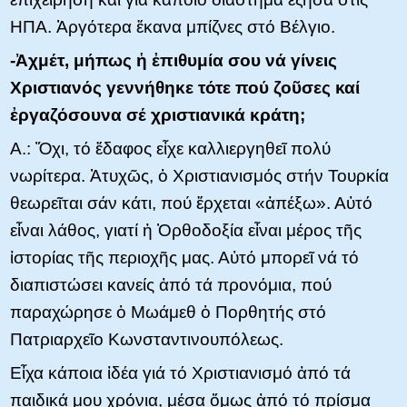
ΗΠΑ. Ἀργότερα ἔκανα μπίζνες στό Βέλγιο.
-Ἀχμέτ, μήπως ἡ ἐπιθυμία σου νά γίνεις
Χριστιανός γεννήθηκε τότε πού ζοῦσες καί
ἐργαζόσουνα σέ χριστιανικά κράτη;
Α.: Ὄχι, τό ἔδαφος εἶχε καλλιεργηθεῖ πολύ
νωρίτερα. Ἀτυχῶς, ὁ Χριστιανισμός στήν Τουρκία
θεωρεῖται σάν κάτι, πού ἔρχεται «ἀπέξω». Αὐτό
εἶναι λάθος, γιατί ἡ Ὀρθοδοξία εἶναι μέρος τῆς
ἰστορίας τῆς περιοχῆς μας. Αὐτό μπορεῖ νά τό
διαπιστώσει κανείς ἀπό τά προνόμια, πού
παραχώρησε ὁ Μωάμεθ ὁ Πορθητής στό
Πατριαρχεῖο Κωνσταντινουπόλεως.
Εἶχα κάποια ἰδέα γιά τό Χριστιανισμό ἀπό τά
παιδικά μου χρόνια, μέσα ὄμως ἀπό τό πρίσμα