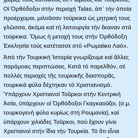
Οἱ Ὀρθόδοξοι στήν περιοχή Talas, ἀπ᾿ τήν ὁποία
προέρχομαι, μιλοῦσαν τούρκικα ὡς μητρική τους
γλῶσσα, ἀκόμα καί τή λειτουργία τήν ἔκαναν στά
τούρκικα. Ὅμως ἡ μετοχή τους στήν Ὀρθόδοξη
Ἐκκλησία τούς κατέτασσε στό «Ρωμαίικο Λαό».
Ἀπό τήν Τουρκική Ἱστορία γνωρίζουμε καί ἄλλες
παρόμοιες περιπτώσεις. Κατά τό παρελθόν, σέ
πολλές περιοχές τῆς τουρκικῆς διασπορᾶς,
τουρκικά φύλα δέχτηκαν τό Χριστιανισμό.
Ὑπάρχουν Χριστιανοί Τοῦρκοι στήν Κεντρική
Ἀσία, ὑπάρχουν οἱ Ὀρθόδοξοι Γκαγκαοῦζοι, (σ.μ.
τουρκογενή φύλα κυρίως στή Ρουμανία), καί
ὑπάρχουν χιλιάδες Τοῦρκοι, πού ἔχουν γίνει
Χριστιανοί στήν ἴδια τήν Τουρκία. Τό ὅτι εἶναι