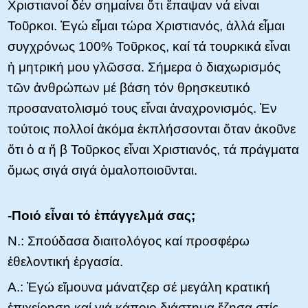
Χριστιανοί δέν σημαίνει ὅτι ἔπαψαν νά εἶναι
Τοῦρκοι. Ἐγώ εἶμαι τώρα Χριστιανός, ἀλλά εἶμαι
συγχρόνως 100% Τοῦρκος, καί τά τουρκικά εἶναι
ἡ μητρική μου γλῶσσα. Σήμερα ὁ διαχωρισμός
τῶν ἀνθρώπων μέ βάση τόν θρησκευτικό
προσανατολισμό τους εἶναι ἀναχρονισμός. Ἐν
τούτοις πολλοί ἀκόμα ἐκπλήσσονται ὅταν ἀκοῦνε
ὅτι ὁ α ἤ β Τοῦρκος εἶναι Χριστιανός, τά πράγματα
ὅμως σιγά σιγά ὁμαλοποιοῦνται.
-Ποιό εἶναι τό ἐπάγγελμά σας;
Ν.: Σπούδασα διαιτολόγος καί προσφέρω
ἐθελοντική ἐργασία.
Α.: Ἐγώ εἴμουνα μάνατζερ σέ μεγάλη κρατική
ἐπιχείρηση καί γιά κάποιο διάστημα ἔζησα στίς