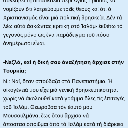
συλλάβει τή διδασκαλία περί Ἁγίας Τριάδος καί
νομίζουν ὅτι λατρεύουμε τρεῖς θεούς καί ὅτι ὁ
Χριστιανισμός εἶναι μιά πολιτική θρησκεία. Δέν τά
λέω αὐτά ἀσκώντας κριτική στό Ἰσλάμ· ἐκθέτω τό
γεγονός μόνο ὡς ἕνα παράδειγμα τοῦ πόσο
ἀνημέρωτοι εἶναι.
-Νεζλά, καί ἡ δική σου ἀναζήτηση ἄρχισε στήν
Τουρκία;
N.: Ναί, ὅταν σπούδαζα στό Πανεπιστήμιο. Ἡ
οἰκογένειά μου εἶχε μιά γενική θρησκευτικότητα,
χωρίς νά ἀκολουθεῖ κατά γράμμα ὅλες τίς ἐπιταγές
τοῦ Ἰσλάμ. Θεωροῦσα τόν ἑαυτό μου
Μουσουλμάνα, ἔως ὅτου ἄρχισα νά
ἀποστασιοποιῦμαι ἀπό τό Ἰσλάμ κατά τή διάρκεια