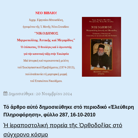
ΝΕΟ ΒΙΒΛΙΟ!
Ἀρχιμ. Εἰρηναίου Μπουσδέκη,
ἡγουμένου τῆς Ἱ. Μονῆς Νέου Στουδίου:
"ΝΙΚΟΔΗΜΟΣ
Μητροπολίτης Ἀττικῆς καί Μεγαρίδος"
Ὁ ἐπίσκοπος, Ὁ θεολόγος καί ὁ ἀγωνιστής
γιά τήν κανονική τάξη στήν Ἐκκλησία
Μιά ἱστορική καί νομοκανονική μελέτη
τοῦ Ἐκκλησιαστικοῦ Προβλήματος (1974-2013),
πού ἀναδεικνύει τή μαρτυρική μορφή
τοῦ Ἐπισκόπου Νικοδήμου.
Δημοσιεύθηκε : 20 Νοεμβρίου 2024
Τό ἄρθρο αὐτό δημοσιεύθηκε στό περιοδικό «Ἐλεύθερη
Πληροφόρηση»,
φύλλο 287, 16-10-2010
Ἡ ἱεραποστολική πορεία τῆς Ὀρθοδοξίας στό
σύγχρονο κόσμο