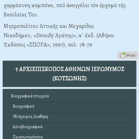
χαρμόσυνη καμπάνα, πού ἀναγγέλει τόν ἐρχομό τῆς
Βασιλείας Του.
Μητροπολίτου Ἀττικῆς και Μεγαρίδος
Νικοδήμου,
«Σπουδή Ἀγάπης»
, α΄ ἔκδ. (Ἀθήνα:
Ἐκδόσεις «ΣΠΟΡΑ», 1997), σελ. 78-79
† ΑΡΧΙΕΠΙΣΚΟΠΟΣ ΑΘΗΝΩΝ ΙΕΡΩΝΥΜΟΣ
(ΚΟΤΣΩΝΗΣ)
Βιογραφικά στοιχεῖα
Βιογραφικό
Ἰδιόχειρος Διαθήκη
Αὐτοβιογραφικά
Προσωπικότητα