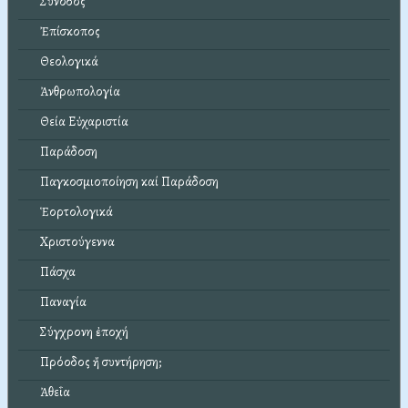
Σύνοδος
Ἐπίσκοπος
Θεολογικά
Ἀνθρωπολογία
Θεία Εὐχαριστία
Παράδοση
Παγκοσμιοποίηση καί Παράδοση
Ἑορτολογικά
Χριστούγεννα
Πάσχα
Παναγία
Σύγχρονη ἐποχή
Πρόοδος ἤ συντήρηση;
Ἀθεΐα