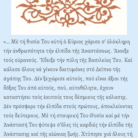
«… Μέ τή θυσία Του αὐτή ὁ Κύριος χάρισε σ’ ὁλόκληρη
τήν ἀνθρωπότητα τήν ἐλπίδα τῆς Ἀναστάσεως. Ἄνοιξε
τούς οὐρανούς. Ἔδειξε τήν πύλη τῆς Βασιλείας Του. Καί
κάλεσε ὅλους νά γίνουν δαιτυμόνες στό Δεῖπνο τῆς
ἀγάπης Του. Δέν ξεχώρισε αὐτούς, πού εἶναι ἄξιοι τῆς
δόξας Του ἀπό αὐτούς, πού, αὐτοθέλητα, ἔχουν
καταστήσει τούς ἑαυτούς τους δέσμιους τῆς κόλασης.
Δέν πρόσφερε τήν ἐλπίδα στούς πρώτους, ἀποκλείοντας
τούς δεύτερους. Μέ τή σταυρική Του Θυσία καί μέ τήν
Ἀνάστασή Του φύτεψε σ’ὅλες τίς καρδιές τήν ἐλπίδα τῆς
Ἀνάστασης καί τῆς αἰώνιας ζωῆς. Χτύπησε γιά ὅλους τή