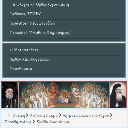
Ἀπολογητική: Ὀρθός λόγος-Πίστη
Ἐκδόσεις "ΣΠΟΡΑ"
Ἱερά Μονή Νέου Στουδίου
Περιοδικό "Ἐλεύθερη Πληροφόρηση"
12 Μητροπολίτες
Ἄρθρα ἄλλων συγγραφέων
Ἀπανθίσματα
Αρχική
Ἐκδόσεις Σπορά
Ψήγματα θεολογικού λόγου
Σπουδή Αγάπης
Ελπίδα Αναστάσεως