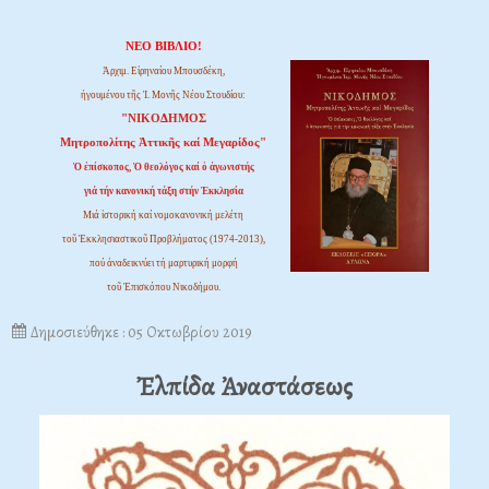
ΝΕΟ ΒΙΒΛΙΟ!
Ἀρχιμ. Εἰρηναίου Μπουσδέκη,
ἡγουμένου τῆς Ἱ. Μονῆς Νέου Στουδίου:
"ΝΙΚΟΔΗΜΟΣ
Μητροπολίτης Ἀττικῆς καί Μεγαρίδος"
Ὁ ἐπίσκοπος, Ὁ θεολόγος καί ὁ ἀγωνιστής
γιά τήν κανονική τάξη στήν Ἐκκλησία
Μιά ἱστορική καί νομοκανονική μελέτη
τοῦ Ἐκκλησιαστικοῦ Προβλήματος (1974-2013),
πού ἀναδεικνύει τή μαρτυρική μορφή
τοῦ Ἐπισκόπου Νικοδήμου.
Δημοσιεύθηκε : 05 Οκτωβρίου 2019
Ἐλπίδα Ἀναστάσεως