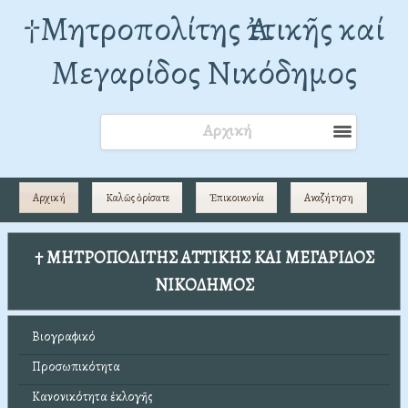
†Mητροπολίτης Ἀττικῆς καί
Μεγαρίδος Νικόδημος
Αρχική
Αρχική
Καλῶς ὁρίσατε
Ἐπικοινωνία
Αναζήτηση
† ΜΗΤΡΟΠΟΛΙΤΗΣ ΑΤΤΙΚΗΣ ΚΑΙ ΜΕΓΑΡΙΔΟΣ
ΝΙΚΟΔΗΜΟΣ
Βιογραφικό
Προσωπικότητα
Κανονικότητα ἐκλογῆς