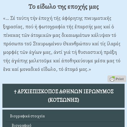
Το είδωλο της εποχής μας
«… Σέ τούτη τήν ἐποχή τῆς ἀφόρητης πνευματικῆς
ξηρασίας, πού ἡ φωτογραφία τῆς ἔπαρσής μας καί ὁ
πίνακας τῶν ἀτομικῶν μας δικαιωμάτων κάλυψαν τό
πρόσωπο τοῦ Σταυρωμένου Θεανθρώπου καί τίς ἱλαρές
μορφές τῶν ἁγίων μας, ἀντί γιά τή θυσιαστική πράξη
τῆς ἀγάπης μελετοῦμε καί ἀποθηκεύουμε μέσα μας τό
ἕνα καί μοναδικό εἴδωλο, τό ἄτομό μας.»
† ΑΡΧΙΕΠΙΣΚΟΠΟΣ ΑΘΗΝΩΝ ΙΕΡΩΝΥΜΟΣ
(ΚΟΤΣΩΝΗΣ)
Βιογραφικά στοιχεῖα
Βιογραφικό