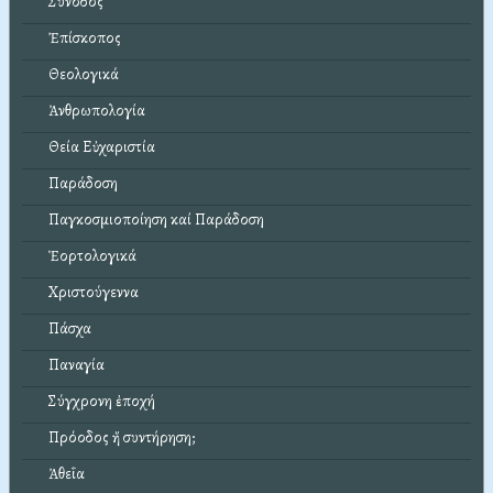
Σύνοδος
Ἐπίσκοπος
Θεολογικά
Ἀνθρωπολογία
Θεία Εὐχαριστία
Παράδοση
Παγκοσμιοποίηση καί Παράδοση
Ἑορτολογικά
Χριστούγεννα
Πάσχα
Παναγία
Σύγχρονη ἐποχή
Πρόοδος ἤ συντήρηση;
Ἀθεΐα