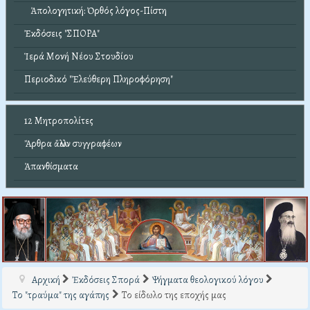
Ἀπολογητική: Ὀρθός λόγος-Πίστη
Ἐκδόσεις "ΣΠΟΡΑ"
Ἱερά Μονή Νέου Στουδίου
Περιοδικό "Ἐλεύθερη Πληροφόρηση"
12 Μητροπολίτες
Ἄρθρα ἄλλων συγγραφέων
Ἀπανθίσματα
Αρχική
Ἐκδόσεις Σπορά
Ψήγματα θεολογικού λόγου
Το "τραύμα" της αγάπης
Το είδωλο της εποχής μας