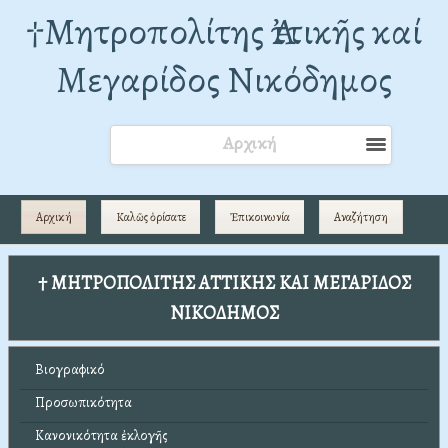
†Mητροπολίτης Ἀττικῆς καί
Μεγαρίδος Νικόδημος
Αρχική
Αρχική
Καλῶς ὁρίσατε
Ἐπικοινωνία
Αναζήτηση
† ΜΗΤΡΟΠΟΛΙΤΗΣ ΑΤΤΙΚΗΣ ΚΑΙ ΜΕΓΑΡΙΔΟΣ
ΝΙΚΟΔΗΜΟΣ
Βιογραφικό
Προσωπικότητα
Κανονικότητα ἐκλογῆς