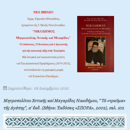
ΝΕΟ ΒΙΒΛΙΟ!
Ἀρχιμ. Εἰρηναίου Μπουσδέκη,
ἡγουμένου τῆς Ἱ. Μονῆς Νέου Στουδίου:
"ΝΙΚΟΔΗΜΟΣ
Μητροπολίτης Ἀττικῆς καί Μεγαρίδος"
Ὁ ἐπίσκοπος, Ὁ θεολόγος καί ὁ ἀγωνιστής
γιά τήν κανονική τάξη στήν Ἐκκλησία
Μιά ἱστορική καί νομοκανονική μελέτη
τοῦ Ἐκκλησιαστικοῦ Προβλήματος (1974-2013),
πού ἀναδεικνύει τή μαρτυρική μορφή
τοῦ Ἐπισκόπου Νικοδήμου.
Δημοσιεύθηκε : 08 Δεκεμβρίου 2020
Μητροπολίτου Ἀττικῆς καί Μεγαρίδος Νικοδήμου, ‟Τό «τραῦμα»
τῆς ἀγάπης”, α’ ἔκδ. (Ἀθήνα: Ἐκδόσεις «ΣΠΟΡΑ», 2002), σελ. 102