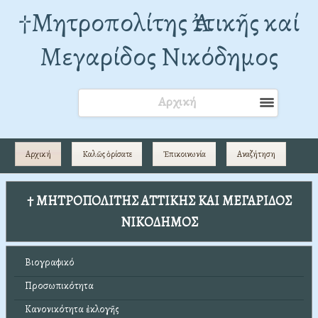
†Mητροπολίτης Ἀττικῆς καί
Μεγαρίδος Νικόδημος
Αρχική
Αρχική
Καλῶς ὁρίσατε
Ἐπικοινωνία
Αναζήτηση
† ΜΗΤΡΟΠΟΛΙΤΗΣ ΑΤΤΙΚΗΣ ΚΑΙ ΜΕΓΑΡΙΔΟΣ
ΝΙΚΟΔΗΜΟΣ
Βιογραφικό
Προσωπικότητα
Κανονικότητα ἐκλογῆς