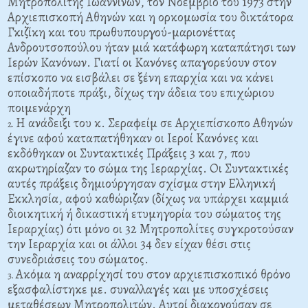
Μητροπολίτης Ιωαννίνων, τον Νοέμβριο του 1973 στην
Αρχιεπισκοπή Αθηνών και η ορκομωσία του δικτάτορα
Γκιζίκη και του πρωθυπουργού-μαριονέττας
Ανδρουτσοπούλου ήταν μιά κατάφωρη καταπάτησι των
Ιερών Κανόνων. Γιατί οι Κανόνες απαγορεύουν στον
επίσκοπο να εισβάλει σε ξένη επαρχία και να κάνει
οποιαδήποτε πράξι, δίχως την άδεια του επιχώριου
ποιμενάρχη
Η ανάδειξι του κ. Σεραφείμ σε Αρχιεπίσκοπο Αθηνών
έγινε αφού καταπατήθηκαν οι Ιεροί Κανόνες και
εκδόθηκαν οι Συντακτικές Πράξεις 3 και 7, που
ακρωτηρίαζαν το σώμα της Ιεραρχίας. Οι Συντακτικές
αυτές πράξεις δημιούργησαν σχίσμα στην Ελληνική
Εκκλησία, αφού καθώριζαν (δίχως να υπάρχει καμμιά
διοικητική ή δικαστική ετυμηγορία του σώματος της
Ιεραρχίας) ότι μόνο οι 32 Μητροπολίτες συγκροτούσαν
την Ιεραρχία και οι άλλοι 34 δεν είχαν θέσι στις
συνεδριάσεις του σώματος.
Ακόμα η αναρρίχησί του στον αρχιεπισκοπικό θρόνο
εξασφαλίστηκε με. συναλλαγές και με υποσχέσεις
μεταθέσεων Μητροπολιτών. Αυτοί διακονούσαν σε