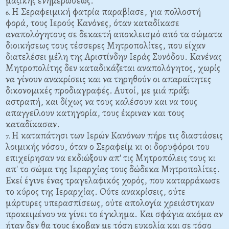
μαζικής ενημερώσεως.
Η Σεραφειμική φατρία παραβίασε, για πολλοστή
φορά, τους Ιερούς Κανόνες, όταν καταδίκασε
αναπολόγητους σε δεκαετή αποκλεισμό από τα σώματα
διοικήσεως τους τέσσερες Μητροπολίτες, που είχαν
διατελέσει μέλη της Αριστίνδην Ιεράς Συνόδου. Κανένας
Μητροπολίτης δεν καταδικάζεται αναπολόγητος, χωρίς
να γίνουν ανακρίσεις και να τηρηθούν οι απαραίτητες
δικονομικές προδιαγραφές. Αυτοί, με μιά πράξι
αστραπή, και δίχως να τους καλέσουν και να τους
απαγγείλουν κατηγορία, τους έκριναν και τους
καταδίκασαν.
Η καταπάτησι των Ιερών Κανόνων πήρε τις διαστάσεις
λοιμικής νόσου, όταν ο Σεραφείμ κι οι δορυφόροι του
επιχείρησαν να εκδιώξουν απ' τις Μητροπόλεις τους κι
απ' το σώμα της Ιεραρχίας τους δώδεκα Μητροπολίτες.
Εκεί έγινε ένας τραγελαφικός χορός, που καταρράκωσε
το κύρος της Ιεραρχίας. Ούτε ανακρίσεις, ούτε
μάρτυρες υπερασπίσεως, ούτε απολογία χρειάστηκαν
προκειμένου να γίνει το έγκλημα. Και σφάγια ακόμα αν
ήταν δεν θα τους έκοβαν με τόση ευκολία και σε τόσο