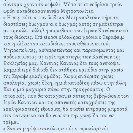
σύντομο χρόνο το κεφάλι. Μέσα σε συνεδρίασι τριών
ωρών κατεδίκασαν εννέα Μητροπολίτες.
Η περιπέτεια των δώδεκα Μητροπολιτών πήρε τις
διαστάσεις διωγμού κι ο διωγμός αυτός σημαδεύτηκε
με την αλλεπάλληλη παραβίασι των Ιερών Κανόνων από
τους διώκτες. Επί είκοσι ολόκληρα χρόνια ο Σεραφείμ
και η κλίκα του καταδιώκει τους αθώους αυτούς
Μητροπολίτες, αυθαιρετώντας και παρανομώντας και
ποδοπατώντας τις ιερές προσταγές των Κανόνων της
Εκκλησίας μας. Κανένας Κανόνας δεν τους ανέκοψε.
Καμμιά ιερή διάταξι δεν στάθηκε εμπόδιο στην μανία
της Σεραφειμικής ομάδας. Χωρίς ανάκριση χωρίς
απολογία, χωρίς δίκη, η μιά καταδίκη πάνω στην άλλη.
Και η μιά μαχαιριά πάνω στην προηγούμενη. Ο
ιστορικός, που θα καταγράψει αυτές τις βεβηλώσεις των
Ιερών Κανόνων και τις απανωτές καταχρήσεις της
εκκλησιαστικής εξουσίας, θα σταθεί έντρομος μπροστά
στο φαινόμενο και θα νοιώσει την γραφίδα του να
τρέμει.
Σαν να μη έφταναν όλες αυτές οι προκλητικές