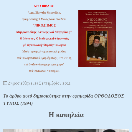
ΝΕΟ ΒΙΒΛΙΟ!
Ἀρχιμ. Εἰρηναίου Μπουσδέκη,
ἡγουμένου τῆς Ἱ. Μονῆς Νέου Στουδίου:
"ΝΙΚΟΔΗΜΟΣ
Μητροπολίτης Ἀττικῆς καί Μεγαρίδος"
Ὁ ἐπίσκοπος, Ὁ θεολόγος καί ὁ ἀγωνιστής
γιά τήν κανονική τάξη στήν Ἐκκλησία
Μιά ἱστορική καί νομοκανονική μελέτη
τοῦ Ἐκκλησιαστικοῦ Προβλήματος (1974-2013),
πού ἀναδεικνύει τή μαρτυρική μορφή
τοῦ Ἐπισκόπου Νικοδήμου.
Δημοσιεύθηκε : 25 Σεπτεμβρίου 2021
Το άρθρο αυτό δημοσιεύτηκε στην εφημερίδα ΟΡΘΟΔΟΞΟΣ
ΤΥΠΟΣ (1994)
Η καπηλεία