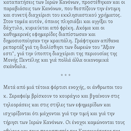
καταπατήσεις των Ιερών Κανόνων, προστέθηκαν και οι
παραβιάσεις των Κανόνων, που θεσπίζουν την έντιμη
και συνετή διαχείρισι του εκκλησιαστικού χρήματος.
Στον τομέα αυτόν, όποιος πλησιάζει και αγγίξει το
δάχτυλο, κυριεύεται από φρίκη. Ακόμα και οι
καθημερινές εφημερίδες διαπίστωσαν και
δημοσιοποίησαν την κραιπάλη. Γράφτηκαν απίθανα
ρεπορτάζ γιά τη διολίσθησι των δωρεών του "Άξιον
εστι", γιά την ύποπτη διαχείρισι της περιουσίας της
Μονής Πεντέλης και γιά πολλά άλλα οικονομικά
σκάνδαλα.
* * *
Μετά από μιά τέτοια φόρτισι ενοχής, οι άνθρωποι του
κ. Σεραφείμ βρίσκουν το κουράγιο και βγαίνουν στις
τηλεοράσεις και στις στήλες των εφημερίδων και
ισχυρίζονται ότι μάχονται γιά την τιμή και γιά την
τήρησι των Ιερών Κανόνων. Οι ένοχοι καμώνονται τους
αθώους και τους προασπιστές της Κανονικότητας της