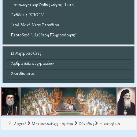
Ἀπολογητική: Ὀρθός λόγος-Πίστη
Ἐκδόσεις "ΣΠΟΡΑ"
Ἱερά Μονή Νέου Στουδίου
Περιοδικό "Ἐλεύθερη Πληροφόρηση"
12 Μητροπολίτες
Ἄρθρα ἄλλων συγγραφέων
Ἀπανθίσματα
Αρχική
Μητροπολίτης - Άρθρα
Σύνοδος
Η καπηλεία