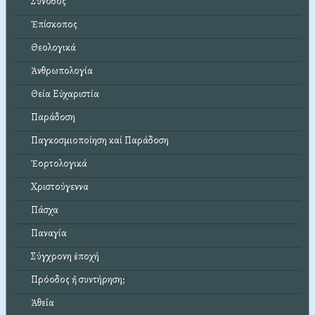
Σύνοδος
Ἐπίσκοπος
Θεολογικά
Ἀνθρωπολογία
Θεία Εὐχαριστία
Παράδοση
Παγκοσμιοποίηση καί Παράδοση
Ἑορτολογικά
Χριστούγεννα
Πάσχα
Παναγία
Σύγχρονη ἐποχή
Πρόοδος ἤ συντήρηση;
Ἀθεΐα