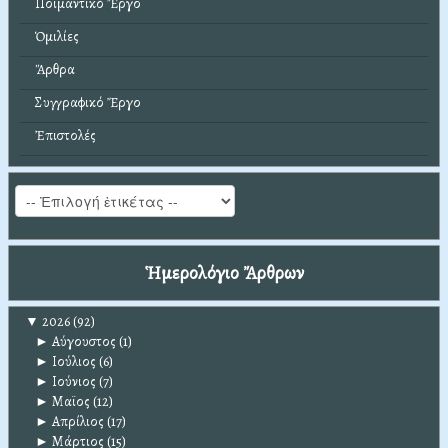
Ποιμαντικό Ἔργο
Ὁμιλίες
Ἄρθρα
Συγγραφικό Ἔργο
Ἐπιστολές
Ἡμερολόγιο Ἄρθρων
▼
2026
(92)
►
Αύγουστος
(1)
►
Ιούλιος
(6)
►
Ιούνιος
(7)
►
Μαϊος
(12)
►
Απρίλιος
(17)
►
Μάρτιος
(15)