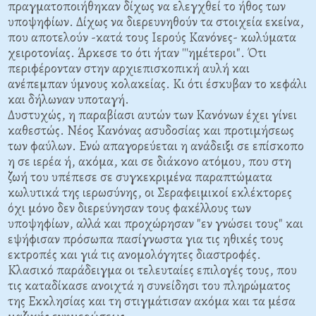
πραγματοποιήθηκαν δίχως να ελεγχθεί το ήθος των
υποψηφίων. Δίχως να διερευνηθούν τα στοιχεία εκείνα,
που αποτελούν -κατά τους Ιερούς Κανόνες- κωλύματα
χειροτονίας. Άρκεσε το ότι ήταν '''ημέτεροι". Ότι
περιφέρονταν στην αρχιεπισκοπική αυλή και
ανέπεμπαν ύμνους κολακείας. Κι ότι έσκυβαν το κεφάλι
και δήλωναν υποταγή.
Δυστυχώς, η παραβίασι αυτών των Κανόνων έχει γίνει
καθεστώς. Νέος Κανόνας ασυδοσίας και προτιμήσεως
των φαύλων. Ενώ απαγορεύεται η ανάδειξι σε επίσκοπο
η σε ιερέα ή, ακόμα, και σε διάκονο ατόμου, που στη
ζωή του υπέπεσε σε συγκεκριμένα παραπτώματα
κωλυτικά της ιερωσύνης, οι Σεραφειμικοί εκλέκτορες
όχι μόνο δεν διερεύνησαν τους φακέλλους των
υποψηφίων, αλλά και προχώρησαν "εν γνώσει τους" και
εψήφισαν πρόσωπα πασίγνωστα για τις ηθικές τους
εκτροπές και γιά τις ανομολόγητες διαστροφές.
Κλασικό παράδειγμα οι τελευταίες επιλογές τους, που
τις καταδίκασε ανοιχτά η συνείδησι του πληρώματος
της Εκκλησίας και τη στιγμάτισαν ακόμα και τα μέσα