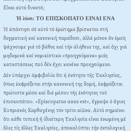
Εἶναι αὐτό δυνατό;
Ἡ λύσι: ΤΟ ΕΠΙΣΚΟΠΑΤΟ ΕΙΝΑΙ ΕΝΑ
Ἡ ἀπάντησι σέ αὐτό τό ἐρώτημα βρίσκεται στή
δογματική καί κανονική παράδοσι, ἀλλά μόνον ἄν ἐμεῖς
ψάχνουμε γιά τό βάθος καί τήν ἀλήθεια της, καί ὄχι γιά
μηδαμινά καί νομικίστικα «προηγούμενα» μιᾶς
καταστάσεως πού δέν ἔχει κανένα προηγούμενο.
Δέν ὑπάρχει ἀμφιβολία ὅτι ἡ ἑνότητα τῆς Ἐκκλησίας,
ὅπως ἐκφράζεται στήν κανονική της δομή, ἐκφράζεται
πρώτιστα μέσα καί διά μέσου τῆς ἑνότητας τοῦ
ἐπισκοπάτου. «Episcopatus unus est», ἔγραψε ὁ ἅγιος
Κυπριανός Καρθαγένης τόν τρίτο αἰῶνα. Αὐτό σημαίνει
ὅτι κάθε τοπική ἢ ἰδιαίτερη Ἐκκλησία εἶναι ἐνωμένη μέ
ὅλες τίς ἄλλες Ἐκκλησίες, ἀποκαλύπτει τήν ὀντολογική