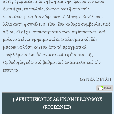
αὐτές ἐξαρτᾶται ἀπό τή ζωή καί τήν πρόοδο τοῦ ὅλου.
Αὐτό ἔχει, ἐν πολλοῖς, ἀναγνωριστῆ ἀπό τούς
ἐπισκόπους μας ὅταν ἵδρυσαν τή Μόνιμη Συνέλευσι.
Ἀλλά αὐτή ἡ συνέλευσι εἶναι ἕνα καθαρά συμβουλευτικό
σῶμα, δέν ἔχει ὁποιαδήποτε κανονική ὑπόστασι, καί
μολονότι εἶναι χρήσιμο καί ἀποτελεσματικό, δέν
μπορεῖ νά λύση κανένα ἀπό τά πραγματικά
προβλήματα ἐπειδή ἀντανακλᾶ τή διαίρεσι τῆς
Ὀρθοδοξίας ἐδῶ στό βαθμό πού ἀντανακλᾶ καί τήν
ἑνότητα.
(ΣΥΝΕΧΙΖΕΤΑΙ)
† ΑΡΧΙΕΠΙΣΚΟΠΟΣ ΑΘΗΝΩΝ ΙΕΡΩΝΥΜΟΣ
(ΚΟΤΣΩΝΗΣ)