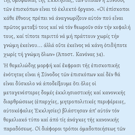
τῶν ἐπισκόπων εἶναι τό ἐκλεκτό ὄργανο. «Οἱ ἐπίσκοποι
κάθε ἔθνους πρέπει νά ἀναγνωρίζουν αὐτόν πού εἶναι
πρῶτος μεταξύ τους καί νά τόν θεωροῦν σάν τήν κεφαλή
τους, καί τίποτε περιττό νά μή πράττουν χωρίς τήν
γνώμη ἐκείνου... ἀλλά οὔτε ἐκεῖνος νά κάνη ὁτιδήποτε
χωρίς τή γνώμη ὅλων» (Ἀποστ. Κανόνας 34).
Ἡ θεμελιώδης μορφή καί ἔκφρασι τῆς ἐπισκοπικῆς
ἑνότητας εἶναι ἡ Σύνοδος τῶν ἐπισκόπων καί δέν θά
εἶναι δύσκολο νά ἀποδείξουμε ὅτι ὅλες οἱ
μεταγενέστερες δομές ἐκκλησιαστικῆς καί κανονικῆς
διαρθρώσεως (ἐπαρχίες, μητροπολιτικές περιφέρειες,
αὐτοκέφαλες Ἐκκλησίες) βλάστησαν ἀπ’ αὐτόν τόν
θεμελιακό τύπο καί ἀπό τίς ἀνάγκες τῆς κανονικῆς
παραδόσεως. Οἱ διάφοροι τρόποι ὀμαδοποιήσεως τῶν