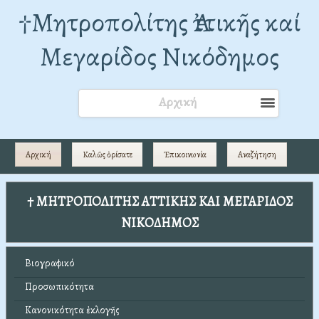
†Mητροπολίτης Ἀττικῆς καί
Μεγαρίδος Νικόδημος
Αρχική
Αρχική
Καλῶς ὁρίσατε
Ἐπικοινωνία
Αναζήτηση
† ΜΗΤΡΟΠΟΛΙΤΗΣ ΑΤΤΙΚΗΣ ΚΑΙ ΜΕΓΑΡΙΔΟΣ
ΝΙΚΟΔΗΜΟΣ
Βιογραφικό
Προσωπικότητα
Κανονικότητα ἐκλογῆς