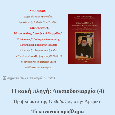
ΝΕΟ ΒΙΒΛΙΟ!
Ἀρχιμ. Εἰρηναίου Μπουσδέκη,
ἡγουμένου τῆς Ἱ. Μονῆς Νέου Στουδίου:
"ΝΙΚΟΔΗΜΟΣ
Μητροπολίτης Ἀττικῆς καί Μεγαρίδος"
Ὁ ἐπίσκοπος, Ὁ θεολόγος καί ὁ ἀγωνιστής
γιά τήν κανονική τάξη στήν Ἐκκλησία
Μιά ἱστορική καί νομοκανονική μελέτη
τοῦ Ἐκκλησιαστικοῦ Προβλήματος (1974-2013),
πού ἀναδεικνύει τή μαρτυρική μορφή
τοῦ Ἐπισκόπου Νικοδήμου.
Δημοσιεύθηκε : 18 Απριλίου 2021
Ἡ κακή πληγή: Δικαιοδοσιαρχία (4)
Προβλήματα τῆς Ὀρθοδοξίας στήν Ἀμερική
Τό κανονικό πρόβλημα