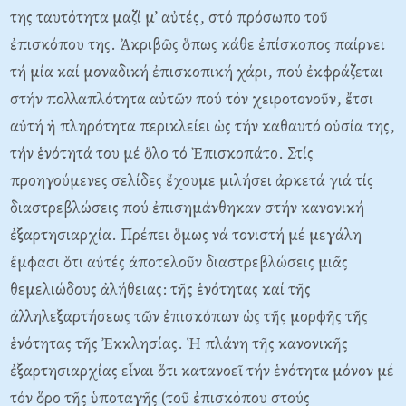
της ταυτότητα μαζί μ’ αὐτές, στό πρόσωπο τοῦ
ἐπισκόπου της. Ἀκριβῶς ὅπως κάθε ἐπίσκοπος παίρνει
τή μία καί μοναδική ἐπισκοπική χάρι, πού ἐκφράζεται
στήν πολλαπλότητα αὐτῶν πού τόν χειροτονοῦν, ἔτσι
αὐτή ἡ πληρότητα περικλείει ὡς τήν καθαυτό οὐσία της,
τήν ἑνότητά του μέ ὅλο τό Ἐπισκοπάτο. Στίς
προηγούμενες σελίδες ἔχουμε μιλήσει ἀρκετά γιά τίς
διαστρεβλώσεις πού ἐπισημάνθηκαν στήν κανονική
ἐξαρτησιαρχία. Πρέπει ὅμως νά τονιστή μέ μεγάλη
ἔμφασι ὅτι αὐτές ἀποτελοῦν διαστρεβλώσεις μιᾶς
θεμελιώδους ἀλήθειας: τῆς ἑνότητας καί τῆς
ἀλληλεξαρτήσεως τῶν ἐπισκόπων ὡς τῆς μορφῆς τῆς
ἑνότητας τῆς Ἐκκλησίας. Ἡ πλάνη τῆς κανονικῆς
ἐξαρτησιαρχίας εἶναι ὅτι κατανοεῖ τήν ἑνότητα μόνον μέ
τόν ὅρο τῆς ὑποταγῆς (τοῦ ἐπισκόπου στούς