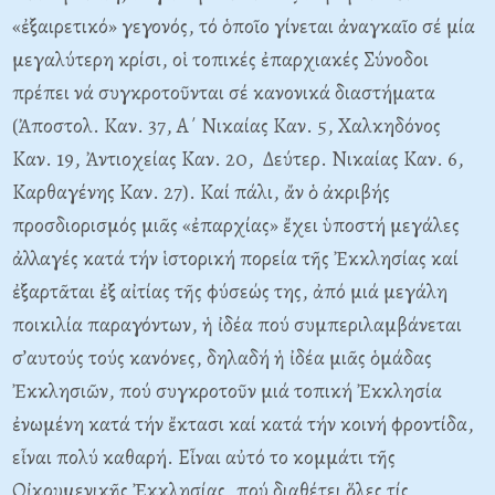
«ἐξαιρετικό» γεγονός, τό ὁποῖο γίνεται ἀναγκαῖο σέ μία
μεγαλύτερη κρίσι, οἱ τοπικές ἐπαρχιακές Σύνοδοι
πρέπει νά συγκροτοῦνται σέ κανονικά διαστήματα
(Ἀποστολ. Καν. 37, Α΄ Νικαίας Καν. 5, Χαλκηδόνος
Καν. 19, Ἀντιοχείας Καν. 20, Δεύτερ. Νικαίας Καν. 6,
Καρθαγένης Καν. 27). Καί πάλι, ἄν ὁ ἀκριβής
προσδιορισμός μιᾶς «ἐπαρχίας» ἔχει ὑποστή μεγάλες
ἀλλαγές κατά τήν ἱστορική πορεία τῆς Ἐκκλησίας καί
ἐξαρτᾶται ἐξ αἰτίας τῆς φύσεώς της, ἀπό μιά μεγάλη
ποικιλία παραγόντων, ἡ ἰδέα πού συμπεριλαμβάνεται
σ’αυτούς τούς κανόνες, δηλαδή ἡ ἰδέα μιᾶς ὁμάδας
Ἐκκλησιῶν, πού συγκροτοῦν μιά τοπική Ἐκκλησία
ἐνωμένη κατά τήν ἔκτασι καί κατά τήν κοινή φροντίδα,
εἶναι πολύ καθαρή. Εἶναι αὐτό το κομμάτι τῆς
Οἰκουμενικῆς Ἐκκλησίας, πού διαθέτει ὅλες τίς