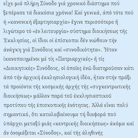
εἶχε μιά πλήρη Σύνοδο γιά χρονικό διάστημα πού
ξεπέρασε τά διακόσια χρόνια! Καί γενικά, ἀπό τότε πού
ἡ «κανονική ἐξαρτησιαρχία» ἔγινε περισσότερο ἢ
λιγώτερο τό «ἐν λειτουργία» σύστημα διοικήσεως τῆς
Ἐκκλησίας, οἱ ἴδιοι οἱ ἐπίσκοποι δέν νιώθουν τήν
ἀνάγκη γιά Συνόδους καί «συνοδικότητα». Ἦταν
ἰκανοποιημένοι μέ τίς «Πατριαρχικές» ἢ τίς
«Διοικητικές» Συνόδους, οἱ ὁποῖες ἐνῶ διατηροῦσαν κάτι
ἀπό τήν ἀρχική ἐκκλησιολογική ἰδέα, ἦταν στήν πράξι
τά προϊόντα τῆς κοσμικῆς ἀρχῆς τῆς «συγκεντρωτικῆς
διοικήσεως» μᾶλλον παρά τοῦ ἐκκλησιαστικοῦ
προτύπου τῆς ἐπισκοπικῆς ἑνότητας. Ἀλλά εἶναι πολύ
σημαντικό, ὅτι καταλαβαίνουμε τή διαφορά πού
ὑπάρχει μεταξύ μιᾶς «κεντρικῆς διοικήσεως» ἀκόμα καί
ἄν ὀνομάζεται «Σύνοδος», καί τῆς ἀληθινῆς