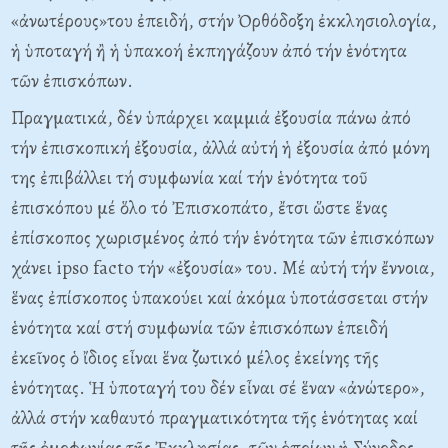
«ἀνωτέρους»του ἐπειδή, στήν Ὀρθόδοξη ἐκκλησιολογία,
ἡ ὑποταγή ἢ ἡ ὑπακοή ἐκπηγάζουν ἀπό τήν ἑνότητα
τῶν ἐπισκόπων.
Πραγματικά, δέν ὑπάρχει καμμιά ἐξουσία πάνω ἀπό
τήν ἐπισκοπική ἐξουσία, ἀλλά αὐτή ἡ ἐξουσία ἀπό μόνη
της ἐπιβάλλει τή συμφωνία καί τήν ἑνότητα τοῦ
ἐπισκόπου μέ ὅλο τό Ἐπισκοπάτο, ἔτσι ὥστε ἕνας
ἐπίσκοπος χωρισμένος ἀπό τήν ἑνότητα τῶν ἐπισκόπων
χάνει ipso facto τήν «ἐξουσία» του. Μέ αὐτή τήν ἔννοια,
ἕνας ἐπίσκοπος ὑπακούει καί ἀκόμα ὑποτάσσεται στήν
ἑνότητα καί στή συμφωνία τῶν ἐπισκόπων ἐπειδή
ἐκεῖνος ὁ ἴδιος εἶναι ἕνα ζωτικό μέλος ἐκείνης τῆς
ἑνότητας. Ἡ ὑποταγή του δέν εἶναι σέ ἕναν «ἀνώτερο»,
ἀλλά στήν καθαυτό πραγματικότητα τῆς ἑνότητας καί
τῆς ὀμοφωνίας τῆς Ἐκκλησίας, τῶν ὁποίων ἡ Σύνοδος