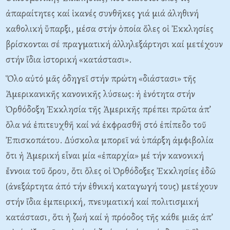
ἀπαραίτητες καί ἱκανές συνθῆκες γιά μιά ἀληθινή
καθολική ὕπαρξι, μέσα στήν ὁποία ὅλες οἱ Ἐκκλησίες
βρίσκονται σέ πραγματική ἀλληλεξάρτησι καί μετέχουν
στήν ἴδια ἱστορική «κατάστασι».
Ὅλο αὐτό μᾶς ὀδηγεῖ στήν πρώτη «διάστασι» τῆς
Ἀμερικανικῆς κανονικῆς λύσεως: ἡ ἑνότητα στήν
Ὀρθόδοξη Ἐκκλησία τῆς Ἀμερικῆς πρέπει πρῶτα ἀπ’
ὅλα νά ἐπιτευχθῆ καί νά ἐκφρασθῆ στό ἐπίπεδο τοῦ
Ἐπισκοπάτου. Δύσκολα μπορεῖ νά ὑπάρξη ἀμφιβολία
ὅτι ἡ Ἀμερική εἶναι μία «ἐπαρχία» μέ τήν κανονική
ἔννοια τοῦ ὄρου, ὅτι ὅλες οἱ Ὀρθόδοξες Ἐκκλησίες ἐδῶ
(ἀνεξάρτητα ἀπό τήν ἐθνική καταγωγή τους) μετέχουν
στήν ἴδια ἐμπειρική, πνευματική καί πολιτισμική
κατάστασι, ὅτι ἡ ζωή καί ἡ πρόοδος τῆς κάθε μιᾶς ἀπ’