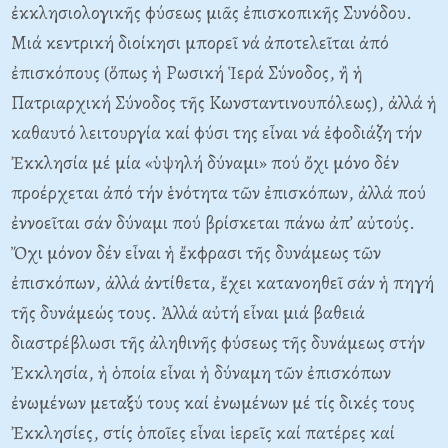
ἐκκλησιολογικῆς φύσεως μιᾶς ἐπισκοπικῆς Συνόδου.
Μιά κεντρική διοίκησι μπορεῖ νά ἀποτελεῖται ἀπό
ἐπισκόπους (ὅπως ἡ Ρωσική Ἱερά Σύνοδος, ἢ ἡ
Πατριαρχική Σύνοδος τῆς Κωνσταντινουπόλεως), ἀλλά ἡ
καθαυτό λειτουργία καί φύσι της εἶναι νά ἐφοδιάζη τήν
Ἐκκλησία μέ μία «ὑψηλή δύναμι» πού ὄχι μόνο δέν
προέρχεται ἀπό τήν ἑνότητα τῶν ἐπισκόπων, ἀλλά πού
ἐννοεῖται σάν δύναμι πού βρίσκεται πάνω ἀπ’ αὐτούς.
Ὄχι μόνον δέν εἶναι ἡ ἔκφρασι τῆς δυνάμεως τῶν
ἐπισκόπων, ἀλλά ἀντίθετα, ἔχει κατανοηθεῖ σάν ἡ πηγή
τῆς δυνάμεώς τους. Ἀλλά αὐτή εἶναι μιά βαθειά
διαστρέβλωσι τῆς ἀληθινῆς φύσεως τῆς δυνάμεως στήν
Ἐκκλησία, ἡ ὁποία εἶναι ἡ δύναμη τῶν ἐπισκόπων
ἐνωμένων μεταξύ τους καί ἐνωμένων μέ τίς δικές τους
Ἐκκλησίες, στίς ὁποῖες εἶναι ἱερεῖς καί πατέρες καί