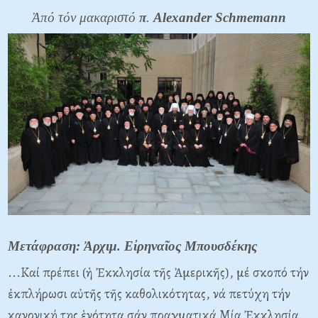
Ἀπό τόν μακαριστό
π
.
Alexander
Schmemann
Μετάφραση: Ἀρχιμ. Εἰρηναῖος Μπουσδέκης
...Καί πρέπει (ἡ Ἐκκλησία τῆς Ἀμερικῆς), μέ σκοπό τήν
ἐκπλήρωσι αὐτῆς τῆς καθολικότητας, νά πετύχη τήν
κανονική της ἑνότητα σάν πραγματικά Μία Ἐκκλησία.