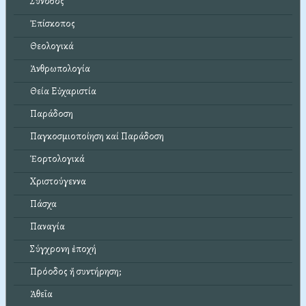
Σύνοδος
Ἐπίσκοπος
Θεολογικά
Ἀνθρωπολογία
Θεία Εὐχαριστία
Παράδοση
Παγκοσμιοποίηση καί Παράδοση
Ἑορτολογικά
Χριστούγεννα
Πάσχα
Παναγία
Σύγχρονη ἐποχή
Πρόοδος ἤ συντήρηση;
Ἀθεΐα