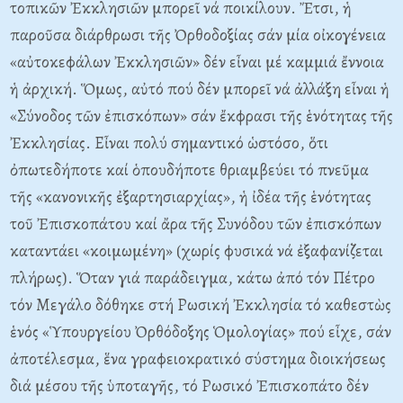
τοπικῶν Ἐκκλησιῶν μπορεῖ νά ποικίλουν. Ἔτσι, ἡ
παροῦσα διάρθρωσι τῆς Ὀρθοδοξίας σάν μία οἰκογένεια
«αὐτοκεφάλων Ἐκκλησιῶν» δέν εἶναι μέ καμμιά ἔννοια
ἡ ἀρχική. Ὅμως, αὐτό πού δέν μπορεῖ νά ἀλλάξη εἶναι ἡ
«Σύνοδος τῶν ἐπισκόπων» σάν ἔκφρασι τῆς ἑνότητας τῆς
Ἐκκλησίας. Εἶναι πολύ σημαντικό ὡστόσο, ὅτι
ὀπωτεδήποτε καί ὁπουδήποτε θριαμβεύει τό πνεῦμα
τῆς «κανονικῆς ἐξαρτησιαρχίας», ἡ ἰδέα τῆς ἑνότητας
τοῦ Ἐπισκοπάτου καί ἄρα τῆς Συνόδου τῶν ἐπισκόπων
καταντάει «κοιμωμένη» (χωρίς φυσικά νά ἐξαφανίζεται
πλήρως). Ὅταν γιά παράδειγμα, κάτω ἀπό τόν Πέτρο
τόν Μεγάλο δόθηκε στή Ρωσική Ἐκκλησία τό καθεστὼς
ἑνός «Ὑπουργείου Ὀρθόδοξης Ὁμολογίας» πού εἶχε, σάν
ἀποτέλεσμα, ἕνα γραφειοκρατικό σύστημα διοικήσεως
διά μέσου τῆς ὑποταγῆς, τό Ρωσικό Ἐπισκοπάτο δέν