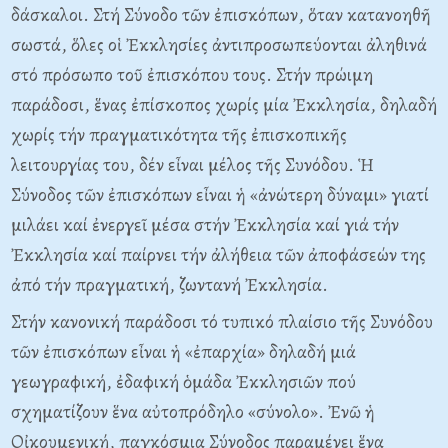
δάσκαλοι. Στή Σύνοδο τῶν ἐπισκόπων, ὅταν κατανοηθῆ
σωστά, ὅλες οἱ Ἐκκλησίες ἀντιπροσωπεύονται ἀληθινά
στό πρόσωπο τοῦ ἐπισκόπου τους. Στήν πρώιμη
παράδοσι, ἕνας ἐπίσκοπος χωρίς μία Ἐκκλησία, δηλαδή
χωρίς τήν πραγματικότητα τῆς ἐπισκοπικῆς
λειτουργίας του, δέν εἶναι μέλος τῆς Συνόδου. Ἡ
Σύνοδος τῶν ἐπισκόπων εἶναι ἡ «ἀνώτερη δύναμι» γιατί
μιλάει καί ἐνεργεῖ μέσα στήν Ἐκκλησία καί γιά τήν
Ἐκκλησία καί παίρνει τήν ἀλήθεια τῶν ἀποφάσεών της
ἀπό τήν πραγματική, ζωντανή Ἐκκλησία.
Στήν κανονική παράδοσι τό τυπικό πλαίσιο τῆς Συνόδου
τῶν ἐπισκόπων εἶναι ἡ «ἐπαρχία» δηλαδή μιά
γεωγραφική, ἐδαφική ὁμάδα Ἐκκλησιῶν πού
σχηματίζουν ἕνα αὐτοπρόδηλο «σύνολο». Ἐνῶ ἡ
Οἰκουμενική, παγκόσμια Σύνοδος παραμένει ἕνα