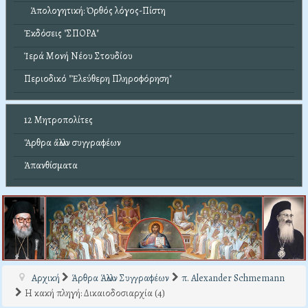
Ἀπολογητική: Ὀρθός λόγος-Πίστη
Ἐκδόσεις "ΣΠΟΡΑ"
Ἱερά Μονή Νέου Στουδίου
Περιοδικό "Ἐλεύθερη Πληροφόρηση"
12 Μητροπολίτες
Ἄρθρα ἄλλων συγγραφέων
Ἀπανθίσματα
Αρχική
Άρθρα Άλλων Συγγραφέων
π. Alexander Schmemann
Η κακή πληγή: Δικαιοδοσιαρχία (4)