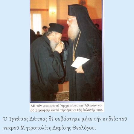
Ὁ Ἰγνάτιος Λάππας δέ σεβάστηκε μήτε τήν κηδεία τοῦ
νεκροῦ Mητροπολίτη Λαρίσης Θεολόγου.