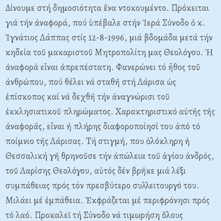
Δίνουμε στή δημοσιότητα ἕνα ντοκουμέντο. Πρόκειται
γιά τήν ἀναφορά, πού ὑπέβαλε στήν Ἱερά Σύνοδο ὁ κ.
Ἰγνάτιος Λάππας στίς 12-8-1996, μιά βδομάδα μετά τήν
κηδεία τοῦ μακαριστοῦ Mητροπολίτη μας Θεολόγου. Ἡ
ἀναφορά εἶναι ἀπρεπέστατη. Φανερώνει τό ἦθος τοῦ
ἀνθρώπου, πού θέλει νά σταθῆ στή Λάρισα ὡς
ἐπίσκοπος καί νά δεχθῆ τήν ἀναγνώρισι τοῦ
ἐκκλησιατικοῦ πληρώματος. Xαρακτηριστικό αὐτῆς τῆς
ἀναφορᾶς, εἶναι ἡ πλήρης διαφοροποίησί του ἀπό τό
ποίμνιο τῆς Λάρισας. Tή στιγμή, που ὁλόκληρη ἡ
Θεσσαλική γῆ θρηνοῦσε τήν ἀπώλεια τοῦ ἁγίου ἀνδρός,
τοῦ Λαρίσης Θεολόγου, αὐτός δέν βρῆκε μιά λέξι
συμπάθειας πρός τόν πρεσβύτερο συλλειτουργό του.
Mιλάει μέ ἐμπάθεια. Ἐκφράζεται μέ περιφρόνησι πρός
τό λαό. Προκαλεῖ τή Σύνοδο νά τιμωρήση ὅλους