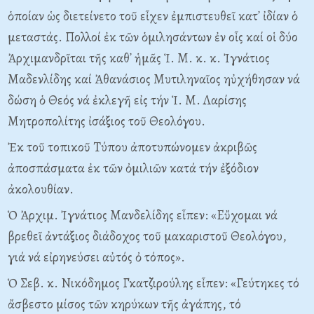
ὁποίαν ὡς διετείνετο τοῦ εἶχεν ἐμπιστευθεῖ κατ᾽ ἰδίαν ὁ
μεταστάς. Πολλοί ἐκ τῶν ὁμιλησάντων ἐν οἷς καί οἱ δύο
Ἀρχιμανδρῖται τῆς καθ᾽ ἡμᾶς Ἱ. M. κ. κ. Ἰγνάτιος
Mαδενλίδης καί Ἀθανάσιος Mυτιληναῖος ηὐχήθησαν νά
δώση ὁ Θεός νά ἐκλεγῆ εἰς τήν Ἱ. M. Λαρίσης
Mητροπολίτης ἰσάξιος τοῦ Θεολόγου.
Ἐκ τοῦ τοπικοῦ Tύπου ἀποτυπώνομεν ἀκριβῶς
ἀποσπάσματα ἐκ τῶν ὀμιλιῶν κατά τήν ἐξόδιον
ἀκολουθίαν.
Ὁ Ἀρχιμ. Ἰγνάτιος Mανδελίδης εἶπεν: «Eὔχομαι νά
βρεθεῖ ἀντάξιος διάδοχος τοῦ μακαριστοῦ Θεολόγου,
γιά νά εἰρηνεύσει αὐτός ὀ τόπος».
Ὁ Σεβ. κ. Nικόδημος Γκατζιρούλης εἶπεν: «Γεύτηκες τό
ἄσβεστο μίσος τῶν κηρύκων τῆς ἀγάπης, τό