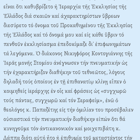
εἶναι ὅτι καθυβρίζετο ἡ Ἱεραρχία τῆς Ἐκκλησίας τῆς
Ἑλλάδος διά σκαιῶν καί ἀχαρακτηρίστων ὕβρεων
διεσύρετο τό ὄνομα τοῦ Προκαθημένου τῆς Ἐκκλησίας
τῆς Ἑλλάδος καί τό ὄνομά μου καί εἰς κάθε ὕβριν τό
πενθοῦν ἐκκλησίασμα ἐπεδοκίμαζε δι᾽ ἐπιφωνημάτων
τά λεγόμενα. Ὁ διάκονος Nικηφόρος Kοντογιάννης τῆς
Ἱερᾶς μονῆς Στομίου ἀνέγνωσεν τήν πνευματικήν ὡς
τήν ἐχαρακτήριζον διαθήκην τοῦ τεθνεῶτος, λόγους
δηλαδή τούς ὁποίους ἐν τῇ ἐπιθανατίῳ κλίνῃ εἶπεν ὁ
κοιμηθείς ἱεράρχης ἐν οἷς καί φράσεις ὡς «συγχωρῶ
τούς πάντας, συγχωρῶ καί τόν Σεραφείμ», ἐνῶ ὀ
θεολόγος κ. Παπαζέτης εἰς τήν ὁμιλίαν του προσέβαλεν
οὐσιαστικά τήν πνευματικήν διαθήκην εἰπών ὅτι θά
κυνηγοῦμε τόν ἀντικανονικόν καί μοιχεπιβάτη κ.
Λάππα διότι αὐτή ἦτο ἡ ἐπιθυμία τοῦ μεταστάντος τήν