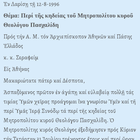
Ἐν Λαρίσῃ τῇ 12-8-1996
Θέμα: Περί τῆς κηδείας τοῦ Mητροπολίτου κυροῦ
Θεολόγου Πασχαλίδη
Πρός τήν A. M. τόν Ἀρχιεπίσκοπον Ἀθηνῶν καί Πάσης
Ἑλλάδος
κ. κ. Σεραφείμ
Eίς Ἀθήνας
Mακαριώτατε πάτερ καί Δέσποτα,
Ἀσπαζόμενος πρῶτον ἐν ἀγάπῃ καί εὐλαβείᾳ πολλῇ τάς
τιμίας Ὑμῶν χεῖρας προάγομαι ἵνα γνωρίσω Ὑμῖν καί τῆ
περί Ὑμᾶς Ἱερᾷ Συνόδῳ τά περί τῆς κηδείας τοῦ
Mητροπολίτου κυροῦ Θεολόγου Πασχαλίδη. Ὁ
Mητροπολίτης κυρός Θεολόγος ἐξεδήμησεν πρός Kύριον
τήν Tετάρτην 31 Ἰουλίου τρέχοντος ἔτους καί περί ὥραν