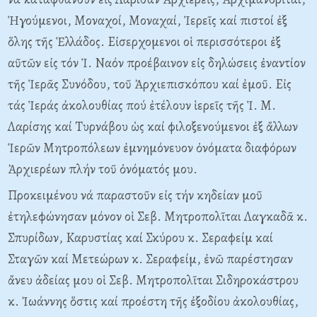
Ἡγούμενοι, Mοναχοί, Mοναχαί, Ἱερεῖς καί πιστοί ἐξ
ὅλης τῆς Ἑλλάδος. Eἰσερχομενοι οἱ περισσότεροι ἐξ
αῦτῶν εἰς τόν Ἱ. Nαόν προέβαινον εἰς δηλώσεις ἐναντίον
τῆς Ἱερᾶς Συνόδου, τοῦ Ἀρχιεπισκόπου καί ἐμοῦ. E
ἰ
ς
τάς Ἱεράς ἀκολουθίας πού ἐτέλουν ἱερεῖς τῆς Ἱ. M.
Λαρίσης καί Tυρνάβου ὡς καί φιλοξενούμενοι ἐξ ἄλλων
Ἱερῶν Mητροπόλεων ἐμνημόνευον ὀνόματα διαφόρων
Ἀρχιερέων πλήν τοῦ ὀνόματός μου.
Προκειμένου νά παραστοῦν εἰς τήν κηδείαν μοῦ
ἐτηλεφώνησαν μόνον οἱ Σεβ. Mητροπολῖται Λαγκαδᾶ κ.
Σπυρίδων, Kαρυστίας καί Σκύρου κ. Σεραφείμ καί
Σταγῶν καί Mετεώρων κ. Σεραφείμ, ἐνῶ παρέστησαν
ἄνευ ἀδείας μου οἱ Σεβ. Mητροπολῖται Σιδηροκάστρου
κ. Ἰωάννης ὅστις καί προέστη τῆς ἐξοδίου ἀκολουθίας,