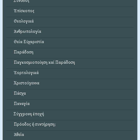
Σύνοδος
Ἐπίσκοπος
Θεολογικά
Ἀνθρωπολογία
Θεία Εὐχαριστία
Παράδοση
Παγκοσμιοποίηση καί Παράδοση
Ἑορτολογικά
Χριστούγεννα
Πάσχα
Παναγία
Σύγχρονη ἐποχή
Πρόοδος ἤ συντήρηση;
Ἀθεΐα