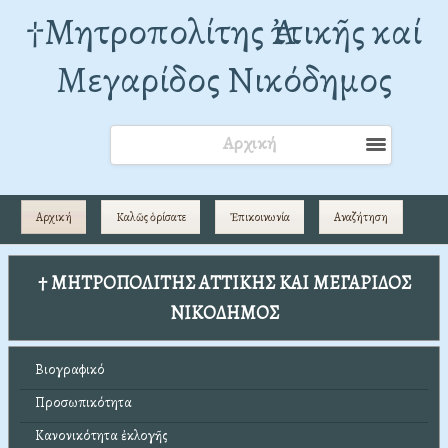
†Mητροπολίτης Ἀττικῆς καί
Μεγαρίδος Νικόδημος
Αρχική
Αρχική
Καλῶς ὁρίσατε
Ἐπικοινωνία
Αναζήτηση
† ΜΗΤΡΟΠΟΛΙΤΗΣ ΑΤΤΙΚΗΣ ΚΑΙ ΜΕΓΑΡΙΔΟΣ
ΝΙΚΟΔΗΜΟΣ
Βιογραφικό
Προσωπικότητα
Κανονικότητα ἐκλογῆς