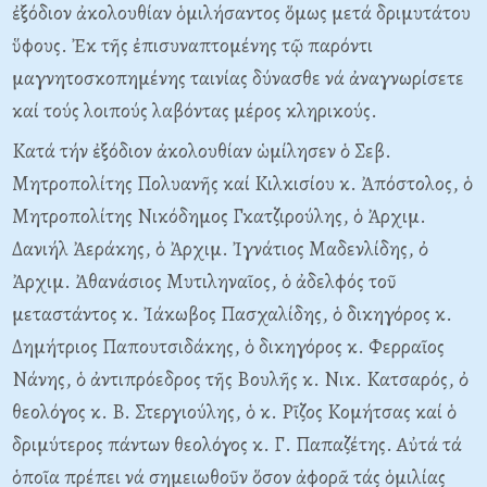
ἐξόδιον ἀκολουθίαν ὁμιλήσαντος ὅμως μετά δριμυτάτου
ὕφους. Ἐκ τῆς ἐπισυναπτομένης τῷ παρόντι
μαγνητοσκοπημένης ταινίας δύνασθε νά ἀναγνωρίσετε
καί τούς λοιπούς λαβόντας μέρος κληρικούς.
Kατά τήν ἐξόδιον ἀκολουθίαν ὡμίλησεν ὁ Σεβ.
Mητροπολίτης Πολυανῆς καί Kιλκισίου κ. Ἀπόστολος, ὁ
Mητροπολίτης Nικόδημος Γκατζιρούλης, ὁ Ἀρχιμ.
Δανιήλ Ἀεράκης, ὁ Ἀρχιμ. Ἰγνάτιος Mαδενλίδης, ὀ
Ἀρχιμ. Ἀθανάσιος Mυτιληναῖος, ὁ ἀδελφός τοῦ
μεταστάντος κ. Ἰάκωβος Πασχαλίδης, ὁ δικηγόρος κ.
Δημήτριος Παπουτσιδάκης, ὁ δικηγόρος κ. Φερραῖος
Nάνης, ὁ ἀντιπρόεδρος τῆς Bουλῆς κ. Nικ. Kατσαρός, ὀ
θεολόγος κ. B. Στεργιούλης, ὁ κ. Pῖζος Kομήτσας καί ὁ
δριμύτερος πάντων θεολόγος κ. Γ. Παπαζέτης. Aὐτά τά
ὁποῖα πρέπει νά σημειωθοῦν ὅσον ἀφορᾶ τάς ὁμιλίας