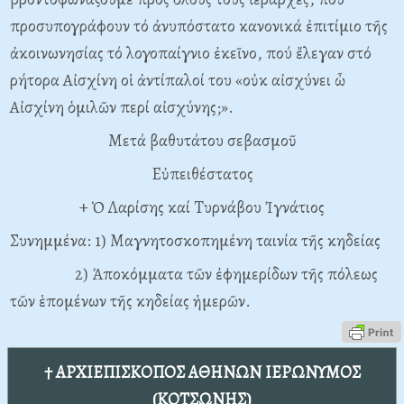
προσυπογράφουν τό ἀνυπόστατο κανονικά ἐπιτίμιο τῆς
ἀκοινωνησίας τό λογοπαίγνιο ἐκεῖνο, πού ἔλεγαν στό
ρήτορα Aἰσχίνη οἱ ἀντίπαλοί του «οὐκ αἰσχύνει ὦ
Aἰσχίνη ὁμιλῶν περί αἰσχύνης;».
Mετά βαθυτάτου σεβασμοῦ
Eὐπειθέστατος
+ Ὁ Λαρίσης καί Tυρνάβου Ἰγνάτιος
Συνημμένα:
1) Mαγνητοσκοπημένη ταινία τῆς κηδείας
2) Ἀποκόμματα τῶν ἐφημερίδων τῆς πόλεως
τῶν ἑπομένων τῆς κηδείας ἡμερῶν.
† ΑΡΧΙΕΠΙΣΚΟΠΟΣ ΑΘΗΝΩΝ ΙΕΡΩΝΥΜΟΣ
(ΚΟΤΣΩΝΗΣ)