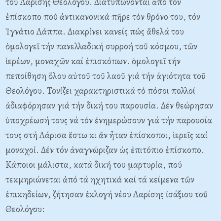
τοῦ Λαρίσης Θεολόγου. Διατυπώνονται ἀπό τόν
ἐπίσκοπο πού ἀντικανονικά πῆρε τόν θρόνο του, τόν
Ἰγνάτιο Λάππα. Διακρίνει κανείς πώς ἄθελά του
ὁμολογεῖ τήν πανελλαδική συρροή τοῦ κόσμου, τῶν
ἱερέων, μοναχῶν καί ἐπισκόπων. ὁμολογεῖ τήν
πεποίθηση ὅλου αὐτοῦ τοῦ λαοῦ γιά τήν ἁγιότητα τοῦ
Θεολόγου. Τονίζει χαρακτηριστικά τό πόσοι πολλοί
ἀδιαφόρησαν γιά τήν δική του παρουσία. Δέν θεώρησαν
ὑποχρέωσή τους νά τόν ἐνημερώσουν γιά τήν παρουσία
τους στή Λάρισα ἕστω κι ἄν ἦταν ἐπίσκοποι, ἱερεῖς καί
μοναχοί. Δέν τόν ἀναγνώριζαν ὡς ἐπιτόπιο ἐπίσκοπο.
Κάποιοι μάλιστα, κατά δική του μαρτυρία, πού
τεκμηριώνεται ἀπό τά ηχητικά καί τά κείμενα τῶν
ἐπικηδείων, ζήτησαν ἐκλογή νέου Λαρίσης ἰσάξιου τοῦ
Θεολόγου: