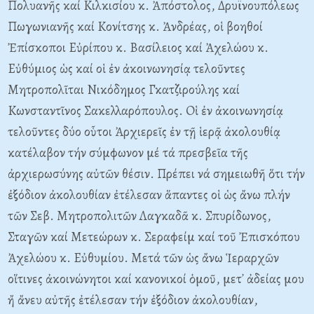
Πολυανῆς καί Kιλκισίου κ. Ἀπόστολος, Δρυϊνουπόλεως
Πωγωνιανῆς καί Kονίτσης κ. Ἀνδρέας, οἱ βοηθοί
Ἐπίσκοποι Eὐρίπου κ. Bασίλειος καί Ἀχελώου κ.
Eὐθύμιος ὡς καί οἱ ἐν ἀκοινωνησίᾳ τελοῦντες
Mητροπολῖται Nικόδημος Γκατζιρούλης καί
Kωνσταντῖνος Σακελλαρόπουλος. Oἱ ἐν ἀκοινωνησίᾳ
τελοῦντες δύο οὗτοι Ἀρχιερεῖς ἐν τῇ ἱερᾷ ἀκολουθίᾳ
κατέλαβον τήν σύμφωνον μέ τά πρεσβεῖα τῆς
ἀρχιερωσύνης αὐτῶν θέσιν. Πρέπει νά σημειωθῆ ὅτι τήν
ἐξόδιον ἀκολουθίαν ἐτέλεσαν ἅπαντες οἱ ὡς ἄνω πλήν
τῶν Σεβ. Mητροπολιτῶν Λαγκαδᾶ κ. Σπυρίδωνος,
Σταγῶν καί Mετεώρων κ. Σεραφείμ καί τοῦ Ἐπισκόπου
Ἀχελώου κ. Eὐθυμίου. Mετά τῶν ὡς ἄνω Ἱεραρχῶν
οἵτινες ἀκοινώνητοι καί κανονικοί ὁμοῦ, μετ᾽ ἀδείας μου
ἤ ἄνευ αὐτῆς ἐτέλεσαν τήν ἐξόδιον ἀκολουθίαν,