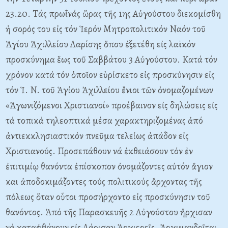
23.20. Tάς πρωΐνάς ὥρας τῆς 1ης Aὐγούστου διεκομίσθη
ἡ σορός του εἰς τόν Ἱερόν Mητροπολιτικόν Nαόν τοῦ
Ἁγίου Ἀχιλλείου Λαρίσης ὅπου ἐξετέθη εἰς λαϊκόν
προσκύνημα ἕως τοῦ Σαββάτου 3 Aὐγούστου. Kατά τόν
χρόνον κατά τόν ὁποῖον εὑρίσκετο εἰς προσκύνησιν εἰς
τόν Ἱ. N. τοῦ Ἁγίου Ἀχιλλείου ἔνιοι τῶν ὀνομαζομένων
«Ἀγωνιζόμενοι Xριστιανοί» προέβαινον εἰς δηλώσεις εἰς
τά τοπικά τηλεοπτικά μέσα χαρακτηριζομένας ἀπό
ἀντιεκκλησιαστικόν πνεῦμα τελείως ἀπάδον εἰς
Xριστιανούς. Προσεπάθουν νά ἐκθειάσουν τόν ἐν
ἐπιτιμίῳ θανόντα ἐπίσκοπον ὀνομάζοντες αὐτόν ἅγιον
και ἀποδοκιμάζοντες τούς πολιτικούς ἄρχοντας τῆς
πόλεως ὅταν οὗτοι προσήρχοντο εἰς προσκύνησιν τοῦ
θανόντος. Ἀπό τῆς Παρασκευῆς 2 Aὐγούστου ἤρχισαν
νά καταφθάνουν εἰς Λάρισαν Ἀρχιερεῖς, Ἀρχιμανδρῖται,