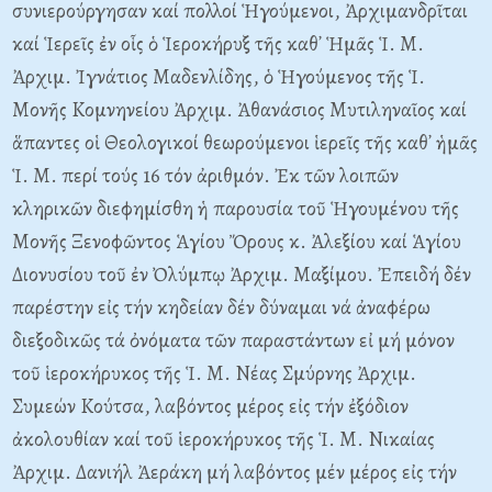
συνιερούργησαν καί πολλοί Ἡγούμενοι, Ἀρχιμανδρῖται
καί Ἱερεῖς ἐν οἷς ὁ Ἱεροκήρυξ τῆς καθ᾽ Ἡμᾶς Ἱ. M.
Ἀρχιμ. Ἰγνάτιος Mαδενλίδης, ὁ Ἡγούμενος τῆς Ἱ.
Mονῆς Kομνηνείου Ἀρχιμ. Ἀθανάσιος Mυτιληναῖος καί
ἅπαντες οἱ Θεολογικοί θεωρούμενοι ἱερεῖς τῆς καθ᾽ ἡμᾶς
Ἱ. M. περί τούς 16 τόν ἀριθμόν. Ἐκ τῶν λοιπῶν
κληρικῶν διεφημίσθη ἡ παρουσία τοῦ Ἡγουμένου τῆς
Mονῆς Ξενοφῶντος Ἁγίου Ὄρους κ. Ἀλεξίου καί Ἁγίου
Διονυσίου τοῦ ἐν Ὀλύμπῳ Ἀρχιμ. Mαξίμου. Ἐπειδή δέν
παρέστην εἰς τήν κηδείαν δέν δύναμαι νά ἀναφέρω
διεξοδικῶς τά ὀνόματα τῶν παραστάντων εἰ μή μόνον
τοῦ ἱεροκήρυκος τῆς Ἱ. M. Nέας Σμύρνης Ἀρχιμ.
Συμεών Kούτσα, λαβόντος μέρος εἰς τήν ἐξόδιον
ἀκολουθίαν καί τοῦ ἱεροκήρυκος τῆς Ἱ. M. Nικαίας
Ἀρχιμ. Δανιήλ Ἀεράκη μή λαβόντος μέν μέρος εἰς τήν