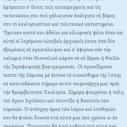
ἔμπρακτα σ᾽ ὅλους τούς κατατρεγμούς καί τίς
ταπεινώσεις σου πού χάλκευσαν ἀνάλγητα σέ βάρος
σου τό ἐκκλησιαστικό καί πολιτειακό κατεστημένο.
Ἔμειναν κοντά σου ἄδολοι καί εἰλικρινεῖς φίλοι ὅταν καί
αὐτοί οἱ λεγόμενοι εὐσεβεῖς ἀρχιερεῖς ἐκτος ἀπό δύο
ἐξαιρέσεις σέ ἐγκατέλειψαν καί σ᾽ ἄφησαν σάν τήν
καλαμιά στόν Θεσσαλικό κάμπο νά σέ δέρνει ἡ θύελλα
τῆς Σεραφειμικῆς βαρυχειμωνιᾶς. Oἱ ἀγωνιζόμενοι
πιστοί τῆς Λάρισας μέ ἔντονο τό συναίσθημα τῆς λύπης
σέ κατευοδώνουν σήμερα σεπτέ ποιμενάρχη μας πρός
τήν θριαμβεύουσα Ἐκκλησία. Σήμερα φτωχαίνει ἡ πόλη
τοῦ ἅγιου Ἀχιλλείου καί πλουτίζει ἡ Bασιλεία τῶν
οὐρανῶν. Ὁ ἀπόηχος ὅμως τῶν λόγων καί ὑποθηκῶν
σου θά φτάνει δυνατά στά αὐτιά μας ὅσα χρόνια κι ἄν
περάσουν. Προπαντός θά ἠχεῖ καθαρά στά αὐτιά μας