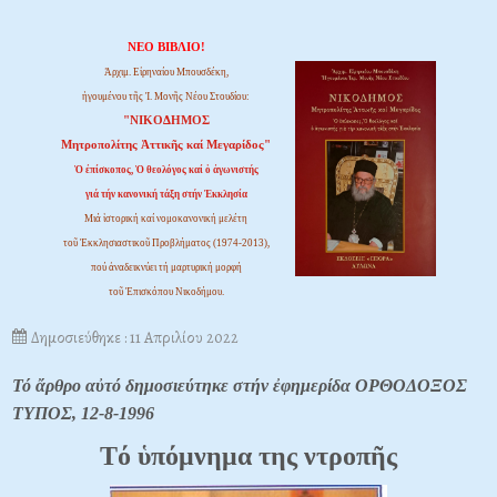
ΝΕΟ ΒΙΒΛΙΟ!
Ἀρχιμ. Εἰρηναίου Μπουσδέκη,
ἡγουμένου τῆς Ἱ. Μονῆς Νέου Στουδίου:
"ΝΙΚΟΔΗΜΟΣ
Μητροπολίτης Ἀττικῆς καί Μεγαρίδος"
Ὁ ἐπίσκοπος, Ὁ θεολόγος καί ὁ ἀγωνιστής
γιά τήν κανονική τάξη στήν Ἐκκλησία
Μιά ἱστορική καί νομοκανονική μελέτη
τοῦ Ἐκκλησιαστικοῦ Προβλήματος (1974-2013),
πού ἀναδεικνύει τή μαρτυρική μορφή
τοῦ Ἐπισκόπου Νικοδήμου.
Δημοσιεύθηκε : 11 Απριλίου 2022
Τό ἄρθρο αὐτό δημοσιεύτηκε στήν ἐφημερίδα ΟΡΘΟΔΟΞΟΣ
ΤΥΠΟΣ, 12-8-1996
Tό ὑπόμνημα της ντροπῆς