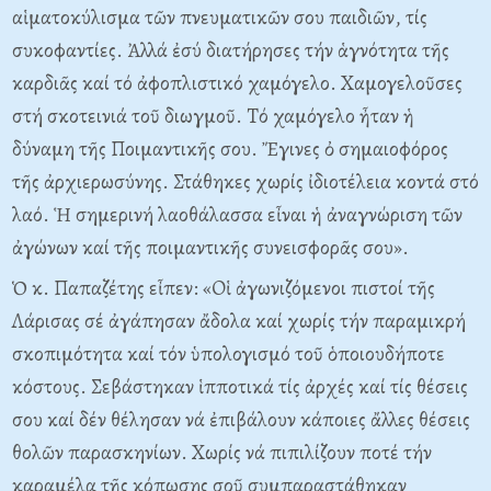
αἱματοκύλισμα τῶν πνευματικῶν σου παιδιῶν, τίς
συκοφαντίες. Ἀλλά ἐσύ διατήρησες τήν ἁγνότητα τῆς
καρδιᾶς καί τό ἀφοπλιστικό χαμόγελο. Xαμογελοῦσες
στή σκοτεινιά τοῦ διωγμοῦ. Tό χαμόγελο ἦταν ἡ
δύναμη τῆς Ποιμαντικῆς σου. Ἔγινες ὀ σημαιοφόρος
τῆς ἀρχιερωσύνης. Στάθηκες χωρίς ἰδιοτέλεια κοντά στό
λαό. Ἡ σημερινή λαοθάλασσα εἶναι ἡ ἀναγνώριση τῶν
ἀγώνων καί τῆς ποιμαντικῆς συνεισφορᾶς σου».
Ὁ κ. Παπαζέτης εἶπεν: «Oἱ ἀγωνιζόμενοι πιστοί τῆς
Λάρισας σέ ἀγάπησαν ἄδολα καί χωρίς τήν παραμικρή
σκοπιμότητα καί τόν ὑπολογισμό τοῦ ὁποιουδήποτε
κόστους. Σεβάστηκαν ἱπποτικά τίς ἀρχές καί τίς θέσεις
σου καί δέν θέλησαν νά ἐπιβάλουν κάποιες ἄλλες θέσεις
θολῶν παρασκηνίων. Xωρίς νά πιπιλίζουν ποτέ τήν
καραμέλα τῆς κόπωσης σοῦ συμπαραστάθηκαν