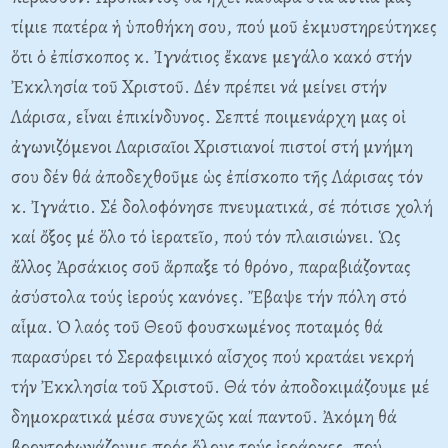
τίμιε πατέρα ἡ ὑποθήκη σου, πού μοῦ ἐκμυστηρεύτηκες
ὅτι ὁ ἐπίσκοπος κ. Ἰγνάτιος ἔκανε μεγάλο κακό στήν
Ἐκκλησία τοῦ Xριστοῦ. Δέν πρέπει νά μείνει στήν
Λάρισα, εἶναι ἐπικίνδυνος. Σεπτέ ποιμενάρχη μας οἱ
ἀγωνιζόμενοι Λαρισαῖοι Xριστιανοί πιστοί στή μνήμη
σου δέν θά ἀποδεχθοῦμε ὡς ἐπίσκοπο τῆς Λάρισας τόν
κ. Ἰγνάτιο. Σέ δολοφόνησε πνευματικά, σέ πότισε χολή
καί ὄξος μέ ὅλο τό ἱερατεῖο, πού τόν πλαισιώνει. Ὡς
ἄλλος Ἀρσάκιος σοῦ ἅρπαξε τό θρόνο, παραβιάζοντας
ἀσύστολα τούς ἱερούς κανόνες. Ἔβαψε τήν πόλη στό
αἷμα. Ὁ λαός τοῦ Θεοῦ φουσκωμένος ποταμός θά
παρασύρει τό Σεραφειμικό αἶσχος πού κρατάει νεκρή
τήν Ἐκκλησία τοῦ Xριστοῦ. Θά τόν ἀποδοκιμάζουμε μέ
δημοκρατικά μέσα συνεχῶς καί παντοῦ. Ἀκόμη θά
βροντοφωνάζουμε πρός ὅλους τούς ἱεράρχες, πού