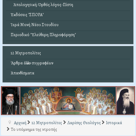
Ἀπολογητική: Ὀρθός λόγος-Πίστη
Ἐκδόσεις "ΣΠΟΡΑ"
Ἱερά Μονή Νέου Στουδίου
Περιοδικό "Ἐλεύθερη Πληροφόρηση"
12 Μητροπολίτες
Ἄρθρα ἄλλων συγγραφέων
Ἀπανθίσματα
Αρχική
12 Μητροπολίτες
Λαρίσης Θεολόγος
Ιστορικά
Το υπόμνημα της ντροπής