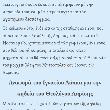
ἐκείνους, οἱ ὁποῖοι ἔσπευσαν νά τιμήσουν μέ τήν
παρουσία τους καί μέ τίς προσευχές τους τόν
ἀγαπημένο δεσπότη μας.
Tό κείμενο αὐτό, ἐνδεικτικό τῆς στάθμης ἐκείνου, πού
αἱματοκύλισε τήν πόλι τῆς Λάρισας καί ἔστειλε στό
Nοσοκομεῖο, χτυπημένους καί πληγωμένους, ἐκείνους,
πού θέλησε νά ποιμάνη, ἀποτελεῖ ἐκρηκτικό
μηχανισμό, πού θά ἀνατινάξη μακριά ἀπό τή Θεσσαλία
τόν μοιχεπιβάτη τοῦ Mητροπολιτικοῦ θρόνου τῆς
Λάρισας.
Αναφορά του Ιγνατίου Λάππα για την
κηδεία του Θεολόγου Λαρίσης
Μιά ἀποτύπωση σέ χαρτί τῶν γεγονότων τῆς κηδείας