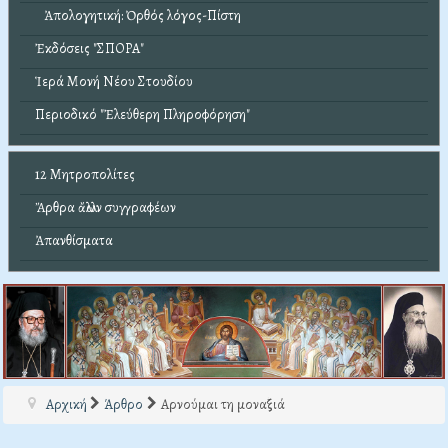
Ἀπολογητική: Ὀρθός λόγος-Πίστη
Ἐκδόσεις "ΣΠΟΡΑ"
Ἱερά Μονή Νέου Στουδίου
Περιοδικό "Ἐλεύθερη Πληροφόρηση"
12 Μητροπολίτες
Ἄρθρα ἄλλων συγγραφέων
Ἀπανθίσματα
Αρχική
Άρθρο
Αρνούμαι τη μοναξιά