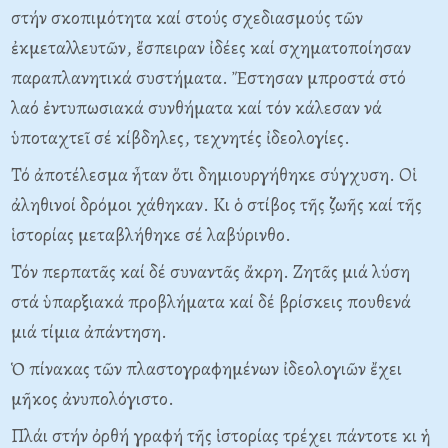
στήν σκοπιμότητα καί στούς σχεδιασμούς τῶν
ἐκμεταλλευτῶν, ἔσπειραν ἰδέες καί σχηματοποίησαν
παραπλανητικά συστήματα. Ἔστησαν μπροστά στό
λαό ἐντυπωσιακά συνθήματα καί τόν κάλεσαν νά
ὑποταχτεῖ σέ κίβδηλες, τεχνητές ἰδεολογίες.
Τό ἀποτέλεσμα ἦταν ὅτι δημιουργήθηκε σύγχυση. Οἱ
ἀληθινοί δρόμοι χάθηκαν. Κι ὁ στίβος τῆς ζωῆς καί τῆς
ἱστορίας μεταβλήθηκε σέ λαβύρινθο.
Τόν περπατᾶς καί δέ συναντᾶς ἄκρη. Ζητᾶς μιά λύση
στά ὑπαρξιακά προβλήματα καί δέ βρίσκεις πουθενά
μιά τίμια ἀπάντηση.
Ὁ πίνακας τῶν πλαστογραφημένων ἰδεολογιῶν ἔχει
μῆκος ἀνυπολόγιστο.
Πλάι στήν ὀρθή γραφή τῆς ἱστορίας τρέχει πάντοτε κι ἡ