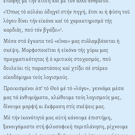
ἐπαφῆς μέ τήν κτίση καί μέ τόν ἄλλο ἄνθρωπο.
«Ὅπως τό αὐλάκι ὁδηγεῖ στήν πηγή, ἔτσι κι ἡ φύση τοῦ
λόγου δίνει τήν εἰκόνα καί τό χαρακτηρισμό τῆς
καρδιᾶς, πού τόν βγάζει»
.
1
Μέσα στά ἔγκατα τοῦ «εἶναι» μας συλλαμβάνεται ἡ
σκέψη. Μορφοποιεῖται ἡ εἰκόνα τῆς γύρω μας
πραγματικότητας ἤ ὁ κριτικός στοχασμός, πού
δουλεύει τίς παραστάσεις καί χτίζει σέ στέρεο
οἰκοδόμημα τούς λογισμούς.
Προικισμένοι ἀπ’ τό Θεό μέ τό «λόγο», γεννᾶμε μέσα
μας τά ἐνθυμήματα, κλώθουμε τούς λογισμούς μας,
δίνουμε μορφή κι ἔκφραση στίς σκέψεις μας.
Μέ τήν ἱκανότητά μας αὐτή κάνουμε ἐπιστήμη,
ξανοιγόμαστε στή φιλοσοφική περιπλάνηση, ρίχνουμε