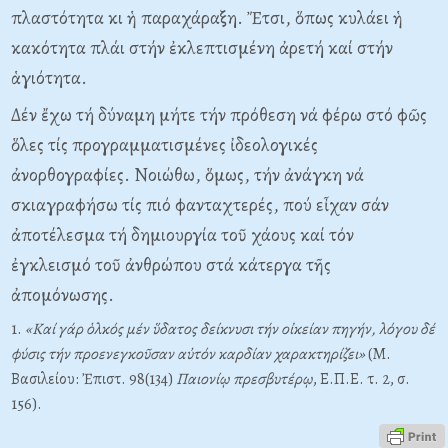
πλαστότητα κι ἡ παραχάραξη. Ἔτσι, ὅπως κυλάει ἡ
κακότητα πλάι στήν ἐκλεπτισμένη ἀρετή καί στήν
ἁγιότητα.
Δέν ἔχω τή δύναμη μήτε τήν πρόθεση νά φέρω στό φῶς
ὅλες τίς προγραμματισμένες ἰδεολογικές
ἀνορθογραφίες. Νοιώθω, ὅμως, τήν ἀνάγκη νά
σκιαγραφήσω τίς πιό φανταχτερές, πού εἶχαν σάν
ἀποτέλεσμα τή δημιουργία τοῦ χάους καί τόν
ἐγκλεισμό τοῦ ἀνθρώπου στά κάτεργα τῆς
ἀπομόνωσης.
1.
«Καί γάρ ὁλκός μέν ὕδατος δείκνυσι τήν οἰκείαν πηγήν, λόγου δέ
φύσις τήν προενεγκοῦσαν αὐτόν καρδίαν χαρακτηρίζει»
(Μ.
Βασιλείου: Ἐπιστ. 98(134)
Παιονίῳ πρεσβυτέρῳ
, Ε.Π.Ε. τ. 2, σ.
156).