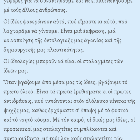
γέφυρες γιά νά συναντηθοῦμε καί νά ἐπικοινωνήσουμε
μέ τούς ἄλλους ἀνθρώπους.
Οἱ ἰδέες φανερώνουν αὐτό, πού εἴμαστε κι αὐτό, πού
λαχταρᾶμε νά γίνουμε. Εἶναι μιά ἔκφραση, μιά
κοινοποίηση τῆς ὀντολογικῆς μας ἀγωνίας καί τῆς
δημιουργικῆς μας πλαστικότητας.
Οἱ ἰδεολογίες μποροῦν νά εἶναι οἱ σταλαγμίτες τῶν
ἰδεῶν μας.
Ὅταν βγάζουμε ἀπό μέσα μας τίς ἰδέες, βγάζουμε τό
πρῶτο ὑλικό. Εἶναι τά πρῶτα ἐρεθίσματα κι οἱ πρῶτες
ἀντιδράσεις, πού τυπώνονται στόν ὁλόλευκο πίνακα τῆς
ψυχῆς μας, καθώς ἐρχόμαστε σ’ ἐπαφή μέ τό φυσικό
καί τό νοητό κόσμο. Μέ τόν καιρό, οἱ δικές μας ἰδέες, οἱ
προσωπικοί μας σταλαχτίτες συμπλέκονται καί
συνταιριάζονται μέ τούς λογικούς σταλαχτίτες τῶν