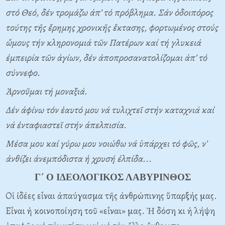
στό Θεό, δέν τρομάζω ἀπ’ τό πρόβλημα. Σάν ὁδοιπόρος
τούτης τῆς ἔρημης χρονικῆς ἔκτασης, φορτωμένος στούς
ὤμους τήν κληρονομιά τῶν Πατέρων καί τή γλυκειά
ἐμπειρία τῶν ἁγίων, δέν ἀποπροσανατολίζομαι ἀπ’ τό
σύννεφο.
Ἀρνοῦμαι τή μοναξιά.
Δέν ἀφίνω τόν ἑαυτό μου νά τυλιχτεῖ στήν καταχνιά καί
νά ἐνταφιαστεῖ στήν ἀπελπισία.
Μέσα μου καί γύρω μου νοιώθω νά ὑπάρχει τό φῶς, ν’
ἀνθίζει ἀνεμπόδιστα ἡ χρυσή ἐλπίδα...
Γ΄ Ο ΙΔΕΟΛΟΓΙΚΟΣ ΛΑΒΥΡΙΝΘΟΣ
Οἱ ἰδέες εἶναι ἀπαύγασμα τῆς ἀνθρώπινης ὕπαρξής μας.
Εἶναι ἡ κοινοποίηση τοῦ «εἶναι» μας. Ἡ δόση κι ἡ λήψη