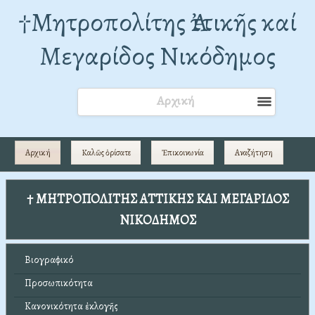
†Mητροπολίτης Ἀττικῆς καί
Μεγαρίδος Νικόδημος
Αρχική
Αρχική
Καλῶς ὁρίσατε
Ἐπικοινωνία
Αναζήτηση
† ΜΗΤΡΟΠΟΛΙΤΗΣ ΑΤΤΙΚΗΣ ΚΑΙ ΜΕΓΑΡΙΔΟΣ
ΝΙΚΟΔΗΜΟΣ
Βιογραφικό
Προσωπικότητα
Κανονικότητα ἐκλογῆς