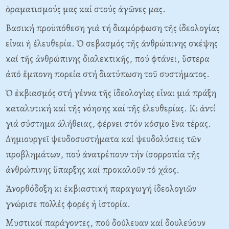
ὁραματισμούς μας καί στούς ἀγῶνες μας.
Βασική προϋπόθεση γιά τή διαμόρφωση τῆς ἰδεολογίας
εἶναι ἡ ἐλευθερία. Ὁ σεβασμός τῆς ἀνθρώπινης σκέψης
καί τῆς ἀνθρώπινης διαλεκτικῆς, πού φτάνει, ὕστερα
ἀπό ἔμπονη πορεία στή διατύπωση τοῦ συστήματος.
Ὁ ἐκβιασμός στή γέννα τῆς ἰδεολογίας εἶναι μιά πράξη
καταλυτική καί τῆς νόησης καί τῆς ἐλευθερίας. Κι ἀντί
γιά σύστημα ἀλήθειας, φέρνει στόν κόσμο ἕνα τέρας.
Δημιουργεῖ ψευδοσυστήματα καί ψευδολύσεις τῶν
προβλημάτων, πού ἀνατρέπουν τήν ἰσορροπία τῆς
ἀνθρώπινης ὕπαρξης καί προκαλοῦν τό χάος.
Ἀνορθόδοξη κι ἐκβιαστική παραγωγή ἰδεολογιῶν
γνώρισε πολλές φορές ἡ ἱστορία.
Μυστικοί παράγοντες, πού δούλευαν καί δουλεύουν