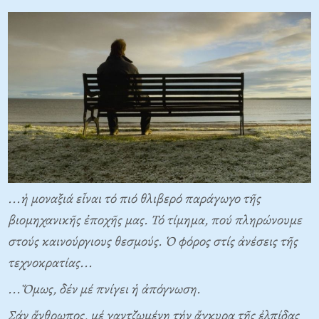
...ἡ μοναξιά εἶναι τό πιό θλιβερό παράγωγο τῆς
βιομηχανικῆς ἐποχῆς μας. Τό τίμημα, πού πληρώνουμε
στούς καινούργιους θεσμούς. Ὁ φόρος στίς ἀνέσεις τῆς
τεχνοκρατίας...
...Ὅμως, δέν μέ πνίγει ἡ ἀπόγνωση.
Σάν ἄνθρωπος, μέ γαντζωμένη τήν ἄγκυρα τῆς ἐλπίδας