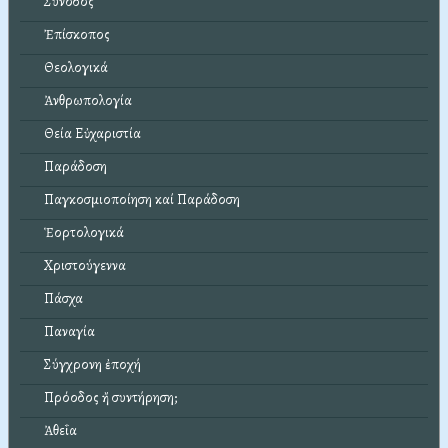
Σύνοδος
Ἐπίσκοπος
Θεολογικά
Ἀνθρωπολογία
Θεία Εὐχαριστία
Παράδοση
Παγκοσμιοποίηση καί Παράδοση
Ἑορτολογικά
Χριστούγεννα
Πάσχα
Παναγία
Σύγχρονη ἐποχή
Πρόοδος ἤ συντήρηση;
Ἀθεΐα