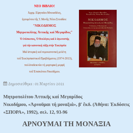
ΝΕΟ ΒΙΒΛΙΟ!
Ἀρχιμ. Εἰρηναίου Μπουσδέκη,
ἡγουμένου τῆς Ἱ. Μονῆς Νέου Στουδίου:
"ΝΙΚΟΔΗΜΟΣ
Μητροπολίτης Ἀττικῆς καί Μεγαρίδος"
Ὁ ἐπίσκοπος, Ὁ θεολόγος καί ὁ ἀγωνιστής
γιά τήν κανονική τάξη στήν Ἐκκλησία
Μιά ἱστορική καί νομοκανονική μελέτη
τοῦ Ἐκκλησιαστικοῦ Προβλήματος (1974-2013),
πού ἀναδεικνύει τή μαρτυρική μορφή
τοῦ Ἐπισκόπου Νικοδήμου.
Δημοσιεύθηκε : 01 Μαρτίου 2021
Μητροπολίτου Ἀττικῆς καί Μεγαρίδος
Νικοδήμου, «Ἀρνοῦμαι τή μοναξιά», β' ἔκδ. (Ἀθήνα: Ἐκδόσεις
«ΣΠΟΡΑ», 1992), σελ. 12, 93-96
ΑΡΝΟΥΜΑΙ ΤΗ ΜΟΝΑΞΙΑ