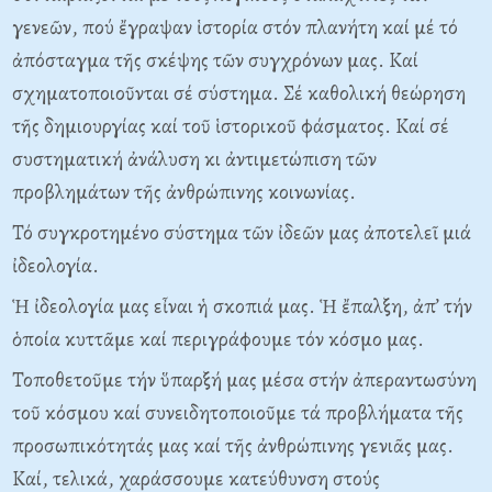
γενεῶν, πού ἔγραψαν ἱστορία στόν πλανήτη καί μέ τό
ἀπόσταγμα τῆς σκέψης τῶν συγχρόνων μας. Καί
σχηματοποιοῦνται σέ σύστημα. Σέ καθολική θεώρηση
τῆς δημιουργίας καί τοῦ ἱστορικοῦ φάσματος. Καί σέ
συστηματική ἀνάλυση κι ἀντιμετώπιση τῶν
προβλημάτων τῆς ἀνθρώπινης κοινωνίας.
Τό συγκροτημένο σύστημα τῶν ἰδεῶν μας ἀποτελεῖ μιά
ἰδεολογία.
Ἡ ἰδεολογία μας εἶναι ἡ σκοπιά μας. Ἡ ἔπαλξη, ἀπ’ τήν
ὁποία κυττᾶμε καί περιγράφουμε τόν κόσμο μας.
Τοποθετοῦμε τήν ὕπαρξή μας μέσα στήν ἀπεραντωσύνη
τοῦ κόσμου καί συνειδητοποιοῦμε τά προβλήματα τῆς
προσωπικότητάς μας καί τῆς ἀνθρώπινης γενιᾶς μας.
Καί, τελικά, χαράσσουμε κατεύθυνση στούς