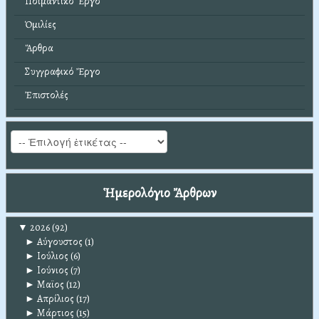
Ποιμαντικό Ἔργο
Ὁμιλίες
Ἄρθρα
Συγγραφικό Ἔργο
Ἐπιστολές
Ἡμερολόγιο Ἄρθρων
▼
2026
(92)
►
Αύγουστος
(1)
►
Ιούλιος
(6)
►
Ιούνιος
(7)
►
Μαϊος
(12)
►
Απρίλιος
(17)
►
Μάρτιος
(15)