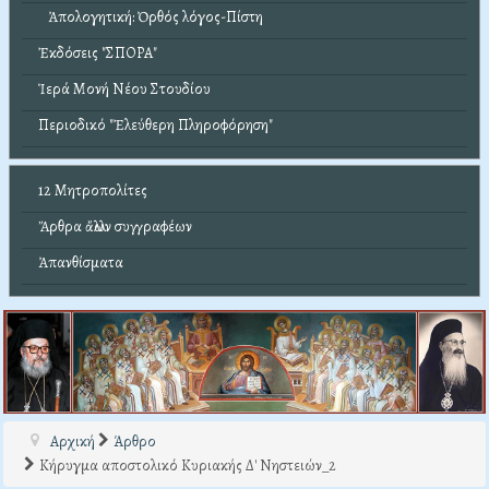
Ἀπολογητική: Ὀρθός λόγος-Πίστη
Ἐκδόσεις "ΣΠΟΡΑ"
Ἱερά Μονή Νέου Στουδίου
Περιοδικό "Ἐλεύθερη Πληροφόρηση"
12 Μητροπολίτες
Ἄρθρα ἄλλων συγγραφέων
Ἀπανθίσματα
Αρχική
Άρθρο
Κήρυγμα αποστολικό Κυριακής Δ' Νηστειών_2