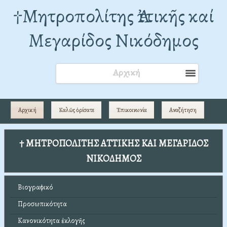
†Mητροπολίτης Ἀττικῆς καί
Μεγαρίδος Νικόδημος
Αρχική
Αρχική
Καλῶς ὁρίσατε
Ἐπικοινωνία
Αναζήτηση
† ΜΗΤΡΟΠΟΛΙΤΗΣ ΑΤΤΙΚΗΣ ΚΑΙ ΜΕΓΑΡΙΔΟΣ
ΝΙΚΟΔΗΜΟΣ
Βιογραφικό
Προσωπικότητα
Κανονικότητα ἐκλογῆς