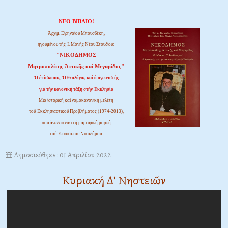
ΝΕΟ ΒΙΒΛΙΟ!
Ἀρχιμ. Εἰρηναίου Μπουσδέκη,
ἡγουμένου τῆς Ἱ. Μονῆς Νέου Στουδίου:
"ΝΙΚΟΔΗΜΟΣ
Μητροπολίτης Ἀττικῆς καί Μεγαρίδος"
Ὁ ἐπίσκοπος, Ὁ θεολόγος καί ὁ ἀγωνιστής
γιά τήν κανονική τάξη στήν Ἐκκλησία
Μιά ἱστορική καί νομοκανονική μελέτη
τοῦ Ἐκκλησιαστικοῦ Προβλήματος (1974-2013),
πού ἀναδεικνύει τή μαρτυρική μορφή
τοῦ Ἐπισκόπου Νικοδήμου.
Δημοσιεύθηκε : 01 Απριλίου 2022
Κυριακή Δ' Νηστειῶν