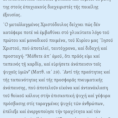
της στούς ἐποχιακούς διαχειριστές τῆς ποικίλης
ἐξουσίας.
῾Ο μεταλλαγμένος Χριστόδουλος δείχνει πώς δέν
κατάφερε ποτέ νά ἐμβαθύνει στό γλυκύτατο λόγο τοῦ
πρώτου καί μοναδικοῦ ποιμένα, τοῦ Κυρίου μας ᾿Ιησοῦ
Χριστοῦ, πού ἀποτελεῖ, ταυτόχρονα, καί διδαχή καί
προσταγή· “Μάθετε ἀπ᾿ ἐμοῦ, ὅτι πρᾶός εἰμι καί
ταπεινός τῇ καρδίᾳ, καί εὑρήσετε ἀνάπαυσιν ταῖς
ψυχαῖς ὑμῶν” (Ματθ. ια΄ 29). ᾿Αντί τῆς πραότητας καί
τῆς ταπεινότητας καί τῆς προσφορᾶς πνευματικῆς
ἀνάπαυσης, πού ἀποτελοῦν εἰκόνα καί ἀντανάκλαση
τοῦ θεϊκοῦ κάλους στήν ἐπισκοπική ψυχή καί γέφυρα
πρόσβασης στίς ταραγμένες ψυχές τῶν ἀνθρώπων,
ἐπέλεξε καί ἐνεργοποίησε τήν τραχύτητα καί τόν