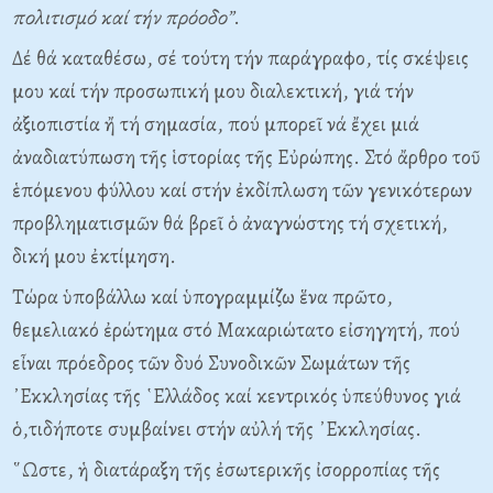
πολιτισμό καί τήν πρόοδο”
.
Δέ θά καταθέσω, σέ τούτη τήν παράγραφο, τίς σκέψεις
μου καί τήν προσωπική μου διαλεκτική, γιά τήν
ἀξιοπιστία ἤ τή σημασία, πού μπορεῖ νά ἔχει μιά
ἀναδιατύπωση τῆς ἱστορίας τῆς Εὐρώπης. Στό ἄρθρο τοῦ
ἑπόμενου φύλλου καί στήν ἐκδίπλωση τῶν γενικότερων
προβληματισμῶν θά βρεῖ ὁ ἀναγνώστης τή σχετική,
δική μου ἐκτίμηση.
Τώρα ὑποβάλλω καί ὑπογραμμίζω ἕνα πρῶτο,
θεμελιακό ἐρώτημα στό Μακαριώτατο εἰσηγητή, πού
εἶναι πρόεδρος τῶν δυό Συνοδικῶν Σωμάτων τῆς
᾿Εκκλησίας τῆς ῾Ελλάδος καί κεντρικός ὑπεύθυνος γιά
ὁ,τιδήποτε συμβαίνει στήν αὐλή τῆς ᾿Εκκλησίας.
῞Ωστε, ἡ διατάραξη τῆς ἐσωτερικῆς ἰσορροπίας τῆς