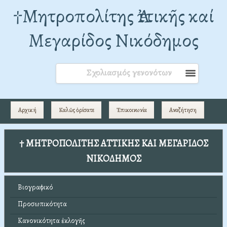
†Mητροπολίτης Ἀττικῆς καί
Μεγαρίδος Νικόδημος
Σχολιασμός γενονότων
Αρχική
Καλῶς ὁρίσατε
Ἐπικοινωνία
Αναζήτηση
† ΜΗΤΡΟΠΟΛΙΤΗΣ ΑΤΤΙΚΗΣ ΚΑΙ ΜΕΓΑΡΙΔΟΣ
ΝΙΚΟΔΗΜΟΣ
Βιογραφικό
Προσωπικότητα
Κανονικότητα ἐκλογῆς