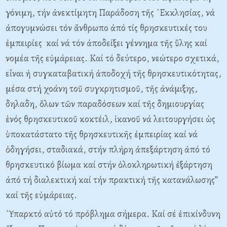
γόνιμη, τήν ἀνεκτίμητη Παράδοση τῆς ᾿Εκκλησίας, νά
ἀπογυμνώσει τόν ἄνθρωπο ἀπό τίς θρησκευτικές του
ἐμπειρίες καί νά τόν ἀποδείξει γέννημα τῆς ὕλης καί
νομέα τῆς εὐμάρειας. Καί τό δεύτερο, νεώτερο σχετικά,
εἶναι ἡ συγκαταβατική ἀποδοχή τῆς θρησκευτικότητας,
μέσα στή χοάνη τοῦ συγκρητισμοῦ, τῆς ἀνάμιξης,
δηλαδη, ὅλων τῶν παραδόσεων καί τῆς δημιουργίας
ἑνός θρησκευτικοῦ κοκτέιλ, ἱκανοῦ νά λειτουργήσει ὡς
ὑποκατάστατο τῆς θρησκευτικῆς ἐμπειρίας καί νά
ὁδηγήσει, σταδιακά, στήν πλήρη ἀπεξάρτηση ἀπό τό
θρησκευτικό βίωμα καί στήν ὁλοκληρωτική ἐξάρτηση
ἀπό τή διαλεκτική καί τήν πρακτική τῆς κατανάλωσης”
καί τῆς εὐμάρειας.
῾Υπαρκτό αὐτό τό πρόβλημα σήμερα. Καί σέ ἐπικίνδυνη