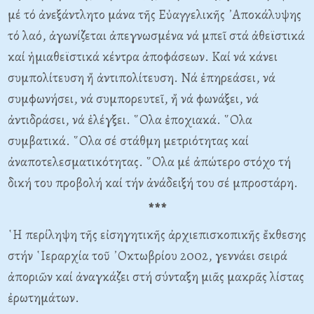
μέ τό ἀνεξάντλητο μάνα τῆς Εὐαγγελικῆς ᾿Αποκάλυψης
τό λαό, ἀγωνίζεται ἀπεγνωσμένα νά μπεῖ στά ἀθεϊστικά
καί ἡμιαθεϊστικά κέντρα ἀποφάσεων. Καί νά κάνει
συμπολίτευση ἤ ἀντιπολίτευση. Νά ἐπηρεάσει, νά
συμφωνήσει, νά συμπορευτεῖ, ἤ νά φωνάξει, νά
ἀντιδράσει, νά ἐλέγξει. ῞Ολα ἐποχιακά. ῞Ολα
συμβατικά. ῞Ολα σέ στάθμη μετριότητας καί
ἀναποτελεσματικότητας. ῞Ολα μέ ἀπώτερο στόχο τή
δική του προβολή καί τήν ἀνάδειξή του σέ μπροστάρη.
***
῾Η περίληψη τῆς εἰσηγητικῆς ἀρχιεπισκοπικῆς ἔκθεσης
στήν ῾Ιεραρχία τοῦ ᾿Οκτωβρίου 2002, γεννάει σειρά
ἀποριῶν καί ἀναγκάζει στή σύνταξη μιᾶς μακρᾶς λίστας
ἐρωτημάτων.