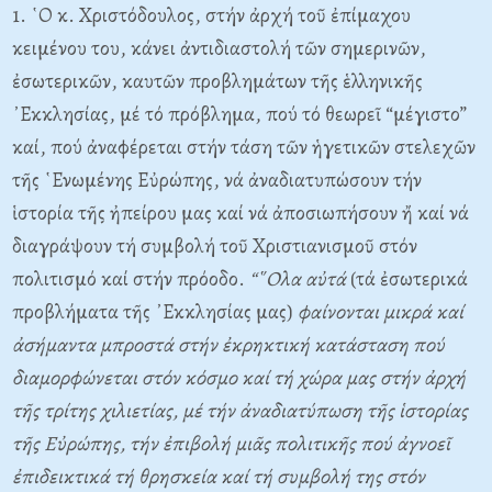
1. ῾Ο κ. Χριστόδουλος, στήν ἀρχή τοῦ ἐπίμαχου
κειμένου του, κάνει ἀντιδιαστολή τῶν σημερινῶν,
ἐσωτερικῶν, καυτῶν προβλημάτων τῆς ἑλληνικῆς
᾿Εκκλησίας, μέ τό πρόβλημα, πού τό θεωρεῖ “μέγιστο”
καί, πού ἀναφέρεται στήν τάση τῶν ἡγετικῶν στελεχῶν
τῆς ῾Ενωμένης Εὐρώπης, νά ἀναδιατυπώσουν τήν
ἱστορία τῆς ἠπείρου μας καί νά ἀποσιωπήσουν ἤ καί νά
διαγράψουν τή συμβολή τοῦ Χριστιανισμοῦ στόν
πολιτισμό καί στήν πρόοδο.
“῞Ολα αὐτά
(τά ἐσωτερικά
προβλήματα τῆς ᾿Εκκλησίας μας)
φαίνονται μικρά καί
ἀσήμαντα μπροστά στήν ἐκρηκτική κατάσταση πού
διαμορφώνεται στόν κόσμο καί τή χώρα μας στήν ἀρχή
τῆς τρίτης χιλιετίας, μέ τήν ἀναδιατύπωση τῆς ἱστορίας
τῆς Εὐρώπης, τήν ἐπιβολή μιᾶς πολιτικῆς πού ἀγνοεῖ
ἐπιδεικτικά τή θρησκεία καί τή συμβολή της στόν