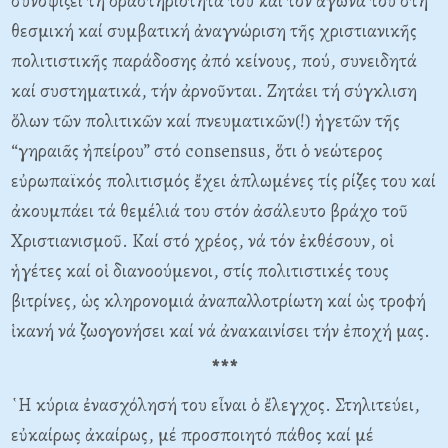
συνοψίζει τή δραστηριότητά του καί τόν ἀγώνα του στή
θεσμική καί συμβατική ἀναγνώριση τῆς χριστιανικῆς
πολιτιστικῆς παράδοσης ἀπό κείνους, πού, συνειδητά
καί συστηματικά, τήν ἀρνοῦνται. Ζητάει τή σύγκλιση
ὅλων τῶν πολιτικῶν καί πνευματικῶν(!) ἡγετῶν τῆς
“γηραιᾶς ἠπείρου” στό consensus, ὅτι ὁ νεώτερος
εὐρωπαϊκός πολιτισμός ἔχει ἁπλωμένες τίς ρίζες του καί
ἀκουμπάει τά θεμέλιά του στόν ἀσάλευτο βράχο τοῦ
Χριστιανισμοῦ. Καί στό χρέος, νά τόν ἐκθέσουν, οἱ
ἡγέτες καί οἱ διανοούμενοι, στίς πολιτιστικές τους
βιτρίνες, ὡς κληρονομιά ἀναπαλλοτρίωτη καί ὡς τροφή
ἱκανή νά ζωογονήσει καί νά ἀνακαινίσει τήν ἐποχή μας.
***
῾Η κύρια ἐνασχόλησή του εἶναι ὁ ἔλεγχος. Στηλιτεύει,
εὐκαίρως ἀκαίρως, μέ προσποιητό πάθος καί μέ