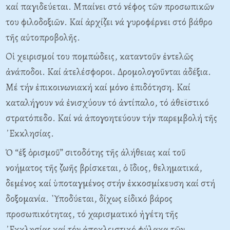
καί παγιδεύεται. Μπαίνει στό νέφος τῶν προσωπικῶν
του φιλοδοξιῶν. Καί ἀρχίζει νά γυροφέρνει στό βάθρο
τῆς αὐτοπροβολῆς.
Οἱ χειρισμοί του πομπώδεις, καταντοῦν ἐντελῶς
ἀνάποδοι. Καί ἀτελέσφοροι. Δρομολογοῦνται ἀδέξια.
Μέ τήν ἐπικοινωνιακή καί μόνο ἐπιδότηση. Καί
καταλήγουν νά ἐνισχύουν τό ἀντίπαλο, τό ἀθεϊστικό
στρατόπεδο. Καί νά ἀπογοητεύουν τήν παρεμβολή τῆς
᾿Εκκλησίας.
Ὁ “ἐξ ὁρισμοῦ” σιτοδότης τῆς ἀλήθειας καί τοῦ
νοήματος τῆς ζωῆς βρίσκεται, ὁ ἴδιος, θεληματικά,
δεμένος καί ὑποταγμένος στήν ἐκκοσμίκευση καί στή
δοξομανία. ῾Υποδύεται, δίχως εἰδικό βάρος
προσωπικότητας, τό χαρισματικό ἡγέτη τῆς
᾿Εκκλησίας καί τόν ἀποκλειστικό φύλακα τῶν