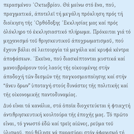
περασμένου ᾿Οκτωβρίου. Θά μείνω στό ἕνα, πού,
πραγματικά, ἀποτελεῖ τή μεγάλη πρόκληση πρός τή
διοίκηση τῆς ᾿Ορθόδοξης ᾿Εκκλησίας μας καί πρός
ὁλόκληρο τό ἐκκλησιαστικό πλήρωμα. Πρόκειται γιά τό
μηχανισμό τοῦ θρησκευτικοῦ ἀποχρωματισμοῦ, πού
ἔχουν βάλει σέ λειτουργία τά μεγάλα καί κρυφά κέντρα
ἀποφάσεων. ᾿Εκεῖνα, πού διασκέπτονται μυστικά καί
μανουβράρουν τούς λαούς τῆς οἰκουμένης στήν
ἀποδοχή τῶν δεσμῶν τῆς παγκοσμιοποίησης καί στήν
“ἄνευ ὅρων” ὑποταγή στούς δυνάστες τῆς πολιτικῆς καί
τῆς οἰκονομικῆς παντοδυναμίας.
Δυό εἶναι τά κανάλια, στά ὁποῖα διοχετεύεται ἡ φτιαχτή
ἀντιθρησκευτική κουλτούρα τῆς ἐποχῆς μας. Τό πρῶτο
εἶναι, τό γνωστό ἐδῶ καί τρεῖς αἰῶνες, ρεῦμα τοῦ
ὑλισμοῦ, πού θέλησε νά παρασύρει στόν ἀφανισμό τή