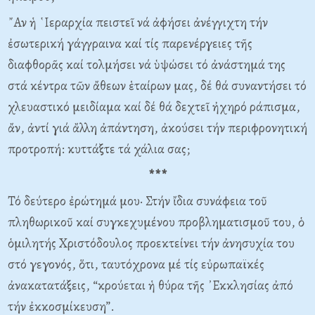
῎Αν ἡ ῾Ιεραρχία πειστεῖ νά ἀφήσει ἀνέγγιχτη τήν
ἐσωτερική γάγγραινα καί τίς παρενέργειες τῆς
διαφθορᾶς καί τολμήσει νά ὑψώσει τό ἀνάστημά της
στά κέντρα τῶν ἄθεων ἑταίρων μας, δέ θά συναντήσει τό
χλευαστικό μειδίαμα καί δέ θά δεχτεῖ ἠχηρό ράπισμα,
ἄν, ἀντί γιά ἄλλη ἀπάντηση, ἀκούσει τήν περιφρονητική
προτροπή: κυττάξτε τά χάλια σας;
***
Τό δεύτερο ἐρώτημά μου· Στήν ἴδια συνάφεια τοῦ
πληθωρικοῦ καί συγκεχυμένου προβληματισμοῦ του, ὁ
ὁμιλητής Χριστόδουλος προεκτείνει τήν ἀνησυχία του
στό γεγονός, ὅτι, ταυτόχρονα μέ τίς εὐρωπαϊκές
ἀνακατατάξεις, “κρούεται ἡ θύρα τῆς ᾿Εκκλησίας ἀπό
τήν ἐκκοσμίκευση”.