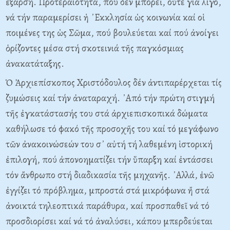
ἔξαρση. Προτεραιότητα, πού δέν μπορεῖ, οὔτε γιά λίγο,
νά τήν παραμερίσει ἡ ᾿Εκκλησία ὡς κοινωνία καί οἱ
ποιμένες της ὡς Σῶμα, πού βουλεύεται καί πού ἀνοίγει
ὁρίζοντες μέσα στή σκοτεινιά τῆς παγκόσμιας
ἀνακατάταξης.
Ὁ Ἀρχιεπίσκοπος Χριστόδουλος δέν ἀντιπαρέρχεται τίς
ζυμώσεις καί τήν ἀναταραχή. ᾿Από τήν πρώτη στιγμή
τῆς ἐγκατάστασής του στά ἀρχιεπισκοπικά δώματα
καθήλωσε τό φακό τῆς προσοχῆς του καί τό μεγάφωνο
τῶν ἀνακοινώσεών του σ᾿ αὐτή τή λαθεμένη ἱστορική
ἐπιλογή, πού ἀπονοηματίζει τήν ὕπαρξη καί ἐντάσσει
τόν ἄνθρωπο στή διαδικασία τῆς μηχανῆς. ᾿Αλλά, ἐνῶ
ἐγγίζει τό πρόβλημα, μπροστά στά μικρόφωνα ἤ στά
ἀνοικτά τηλεοπτικά παράθυρα, καί προσπαθεῖ νά τό
προσδιορίσει καί νά τό ἀναλύσει, κάπου μπερδεύεται