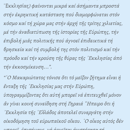
᾿Εκκλησίας
) φαίνονται μικρά καί ἀσήμαντα μπροστά
στήν ἐκρηκτική κατάσταση πού διαμορφώνεται στόν
κόσμο καί τή χώρα μας στήν ἀρχή τῆς τρίτης χιλιετίας,
μέ τήν ἀναδιατύπωση τῆς ἱστορίας τῆς Εὐρώπης, τήν
ἐπιβολή μιᾶς πολιτικῆς πού ἀγνοεῖ ἐπιδεικτικά τή
θρησκεία καί τή συμβολή της στόν πολιτισμό καί τήν
πρόοδο καί τήν κρούση τῆς θύρας τῆς ᾿Εκκλησίας ἀπό
τήν ἐκκοσμίκευση...”
.
“῾Ο Μακαριώτατος τόνισε ὅτι τό μεῖζον ζήτημα εἶναι ἡ
ἔνταξη τῆς ᾿Εκκλησίας μας στήν Εὐρώπη,
ὑπογραμμίζοντας ὅτι αὐτή μπορεῖ νά ἐπιτευχθεῖ μόνον
ἄν γίνει κοινή συνείδηση στή Γηραιά ῎Ηπειρο ὅτι ἡ
᾿Εκκλησία τῆς ῾Ελλάδος ἀποτελεῖ συνεργάτη στήν
οἰκοδόμηση τοῦ εὐρωπαϊκοῦ οἴκου. ῾Ο οἶκος αὐτός δέν
μπορεῖ, ἐπισήμανε, νά ἀρνεῖται ἀνιστόρητα τή