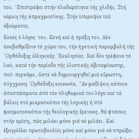
του. ᾿Επιστρέφει στήν πλαδαρότητα τῆς χλιδῆς. Στή
νάρκη τῆς ἀπραγμοσύνης. Στήν ὑπεροψία τοῦ
ἀξιώματος.
Κενός ὁ λόγος του. Κενή καί ἡ πράξη του. Δέν
ἀναβαθμίζουν τό χῶρο του, τήν ἡγετική παρεμβολή τῆς
᾿Ορθόδοξης ἑλληνικῆς ᾿Εκκλησίας. Καί δέν τρέφουν τό
λαό, κατά τήν περίοδο τῆς ὑλιστικῆς ἀβιταμίνωσης,
πού περνᾶμε, ὥστε νά δημιουργηθεῖ μιά εὔρωστη,
σύγχρονη ᾿Ορθόδοξη κοινωνία. ῎Αν μαζέψεις κάποια
ἀποσπάσματα ἀπό τόν πληθωρικό του λόγο καί τά
βάλεις στό μικροσκόπιο τῆς λογικῆς ἤ στό
φασματοσκόπιο τῆς θεολογικῆς ἔρευνας, θά φτάσεις
στήν κρίση, πώς μιλάει μόνο γιά νά μιλάει. Καί
ἐξαγγέλλει πρωτοβουλίες μόνο καί μόνο γιά νά σπρώξει