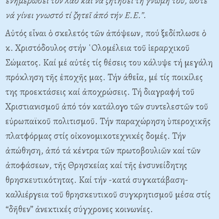
ἐνημερώσει τόν λαό καί νά ζητήσει τή γνώμη του, ὥστε
νά γίνει γνωστό τί ζητεῖ ἀπό τήν Ε.Ε.”
.
Αὐτός εἶναι ὁ σκελετός τῶν ἀπόψεων, πού ξεδίπλωσε ὁ
κ. Χριστόδουλος στήν ῾Ολομέλεια τοῦ ἱεραρχικοῦ
Σώματος. Καί μέ αὐτές τίς θέσεις του κάλυψε τή μεγάλη
πρόκληση τῆς ἐποχῆς μας. Τήν ἀθεΐα, μέ τίς ποικίλες
της προεκτάσεις καί ἀποχρώσεις. Τή διαγραφή τοῦ
Χριστιανισμοῦ ἀπό τόν κατάλογο τῶν συντελεστῶν τοῦ
εὐρωπαϊκοῦ πολιτισμοῦ. Τήν παραχώρηση ὑπεροχικῆς
πλατφόρμας στίς οἰκονομικοτεχνικές δομές. Τήν
ἀπώθηση, ἀπό τά κέντρα τῶν πρωτοβουλιῶν καί τῶν
ἀποφάσεων, τῆς Θρησκείας καί τῆς ἐνσυνείδητης
θρησκευτικότητας. Καί τήν -κατά συγκατάβαση-
καλλιέργεια τοῦ θρησκευτικοῦ συγκρητισμοῦ μέσα στίς
“δῆθεν” ἀνεκτικές σύγχρονες κοινωνίες.