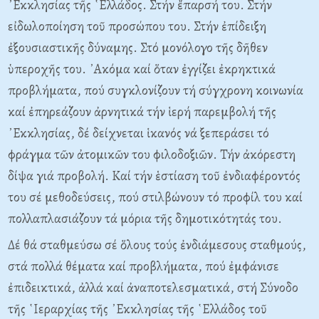
᾿Εκκλησίας τῆς ῾Ελλάδος. Στήν ἔπαρσή του. Στήν
εἰδωλοποίηση τοῦ προσώπου του. Στήν ἐπίδειξη
ἐξουσιαστικῆς δύναμης. Στό μονόλογο τῆς δῆθεν
ὑπεροχῆς του. ᾿Ακόμα καί ὅταν ἐγγίζει ἐκρηκτικά
προβλήματα, πού συγκλονίζουν τή σύγχρονη κοινωνία
καί ἐπηρεάζουν ἀρνητικά τήν ἱερή παρεμβολή τῆς
᾿Εκκλησίας, δέ δείχνεται ἱκανός νά ξεπεράσει τό
φράγμα τῶν ἀτομικῶν του φιλοδοξιῶν. Τήν ἀκόρεστη
δίψα γιά προβολή. Καί τήν ἑστίαση τοῦ ἐνδιαφέροντός
του σέ μεθοδεύσεις, πού στιλβώνουν τό προφίλ του καί
πολλαπλασιάζουν τά μόρια τῆς δημοτικότητάς του.
Δέ θά σταθμεύσω σέ ὅλους τούς ἐνδιάμεσους σταθμούς,
στά πολλά θέματα καί προβλήματα, πού ἐμφάνισε
ἐπιδεικτικά, ἀλλά καί ἀναποτελεσματικά, στή Σύνοδο
τῆς ῾Ιεραρχίας τῆς ᾿Εκκλησίας τῆς ῾Ελλάδος τοῦ