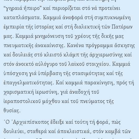
“γηραιά ἤπειρο” καί περιορίζεται στό νά προτείνει
καταπλάσματα. Καμμιά ἀναφορά στή συμπυκνωμένη
ἐμπειρία τῆς ἱστορίας καί στή διαλεκτική τῶν Πατέρων
μας. Καμμιά μνημόνευση τοῦ χρέους τῆς δικῆς μας
πνευματικῆς ἀνακαίνισης. Κανένα πρόγραμμα ἄσκησης
καί δουλειᾶς στό κλειστό κλάμπ τῆς ἀρχιερωσύνης καί
στόν ἀνοικτό αὐλόγυρο τοῦ λαϊκοῦ στοιχείου. Καμμιά
ὑπόσχεση γιά ὑπέρβαση τῆς στασιμότητας καί τῆς
ἐπαγγελματικότητας. Καί καμμιά παρακίνηση, πρός τή
χαρισματική ἱερωσύνη, γιά ἀναδοχή τοῦ
ἱεραποστολικοῦ μόχθου καί τοῦ πνεύματος τῆς
θυσίας.
῾Ο ᾿Αρχιεπίσκοπος ἔδειξε καί τούτη τή φορά, πώς
δουλεύει, σταθερά καί ἀποκλειστικά, στόν καμβά τῶν