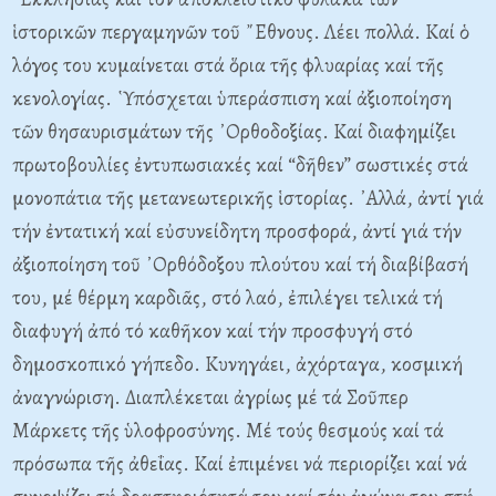
ἱστορικῶν περγαμηνῶν τοῦ ῎Εθνους. Λέει πολλά. Καί ὁ
λόγος του κυμαίνεται στά ὅρια τῆς φλυαρίας καί τῆς
κενολογίας. ῾Υπόσχεται ὑπεράσπιση καί ἀξιοποίηση
τῶν θησαυρισμάτων τῆς ᾿Ορθοδοξίας. Καί διαφημίζει
πρωτοβουλίες ἐντυπωσιακές καί “δῆθεν” σωστικές στά
μονοπάτια τῆς μετανεωτερικῆς ἱστορίας. ᾿Αλλά, ἀντί γιά
τήν ἐντατική καί εὐσυνείδητη προσφορά, ἀντί γιά τήν
ἀξιοποίηση τοῦ ᾿Ορθόδοξου πλούτου καί τή διαβίβασή
του, μέ θέρμη καρδιᾶς, στό λαό, ἐπιλέγει τελικά τή
διαφυγή ἀπό τό καθῆκον καί τήν προσφυγή στό
δημοσκοπικό γήπεδο. Κυνηγάει, ἀχόρταγα, κοσμική
ἀναγνώριση. Διαπλέκεται ἀγρίως μέ τά Σοῦπερ
Μάρκετς τῆς ὑλοφροσύνης. Μέ τούς θεσμούς καί τά
πρόσωπα τῆς ἀθεΐας. Καί ἐπιμένει νά περιορίζει καί νά