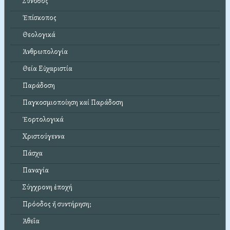
Σύνοδος
Ἐπίσκοπος
Θεολογικά
Ἀνθρωπολογία
Θεία Εὐχαριστία
Παράδοση
Παγκοσμιοποίηση καί Παράδοση
Ἑορτολογικά
Χριστούγεννα
Πάσχα
Παναγία
Σύγχρονη ἐποχή
Πρόοδος ἤ συντήρηση;
Ἀθεΐα