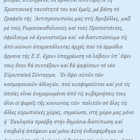
Χριστιανική ταυτότητά του καί ἐμεῖς, μέ βάση τό
Γραφεῖο τῆς ᾿Αντιπροσωπείας μας στίς Βρυξέλλες, μαζί
μέ τούς Ρωμαιοκαθολικούς καί τούς Προτεστάντες,
ὀφείλουμε νά ἀγωνιστοῦμε καί νά διατυπώσουμε τίς
ἀπό αἰώνων ἀπαρασάλευτες ἀρχές πού τά ἁρμόδια
ὄργανα τῆς Ε.Ε. ἔχουν ὑποχρέωση νά λάβουν ὑπ᾿ ὄψιν
τους ὅταν θά συντάξουν καί θά ψηφίσουν τό νέο
Εὐρωπαϊκό Σύνταγμα. ᾿Εν ὄψει αὐτῶν τῶν
κοσμογονικῶν ἀλλαγῶν, πού κυοφοροῦνται καί γιά τίς
ὁποῖες εἶναι ἐνημερωμένοι ἀπό τίς κυβερνήσεις τους
ὅλοι οἱ φορεῖς τῆς κοινωνίας τῶν πολιτῶν σέ ὅλες τίς
ἄλλες εὐρωπαϊκές χῶρες, σημείωσε, στή χώρα μας μόνο
ἡ ᾿Εκκλησία προέβη στήν δημόσια διατύπωση καί
ὑποβολή ἀπόψεων καί μόνο Αὐτή ἐνδιαφέρθηκε νά