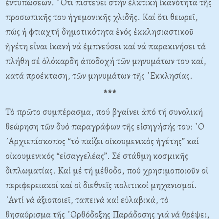
ἐντυπώσεων. ῞Οτι πιστεύει στήν ἑλκτική ἱκανότητα τῆς
προσωπικῆς του ἡγεμονικῆς χλιδῆς. Καί ὅτι θεωρεῖ,
πώς ἡ φτιαχτή δημοτικότητα ἑνός ἐκκλησιαστικοῦ
ἡγέτη εἶναι ἱκανή νά ἐμπνεύσει καί νά παρακινήσει τά
πλήθη σέ ὁλόκαρδη ἀποδοχή τῶν μηνυμάτων του καί,
κατά προέκταση, τῶν μηνυμάτων τῆς ᾿Εκκλησίας.
***
Τό πρῶτο συμπέρασμα, πού βγαίνει ἀπό τή συνολική
θεώρηση τῶν δυό παραγράφων τῆς εἰσηγήσής του: ῾Ο
᾿Αρχιεπίσκοπος “τό παίζει οἰκουμενικός ἡγέτης” καί
οἰκουμενικός “εἰσαγγελέας”. Σέ στάθμη κοσμικῆς
διπλωματίας. Καί μέ τή μέθοδο, πού χρησιμοποιοῦν οἱ
περιφερειακοί καί οἱ διεθνεῖς πολιτικοί μηχανισμοί.
᾿Αντί νά ἀξιοποιεῖ, ταπεινά καί εὐλαβικά, τό
θησαύρισμα τῆς ᾿Ορθόδοξης Παράδοσης γιά νά θρέψει,