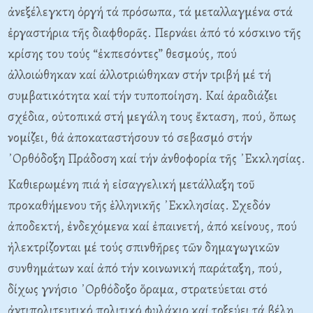
ἀνεξέλεγκτη ὀργή τά πρόσωπα, τά μεταλλαγμένα στά
ἐργαστήρια τῆς διαφθορᾶς. Περνάει ἀπό τό κόσκινο τῆς
κρίσης του τούς “ἐκπεσόντες” θεσμούς, πού
ἀλλοιώθηκαν καί ἀλλοτριώθηκαν στήν τριβή μέ τή
συμβατικότητα καί τήν τυποποίηση. Καί ἀραδιάζει
σχέδια, οὐτοπικά στή μεγάλη τους ἔκταση, πού, ὅπως
νομίζει, θά ἀποκαταστήσουν τό σεβασμό στήν
᾿Ορθόδοξη Πράδοση καί τήν ἀνθοφορία τῆς ᾿Εκκλησίας.
Καθιερωμένη πιά ἡ εἰσαγγελική μετάλλαξη τοῦ
προκαθήμενου τῆς ἑλληνικῆς ᾿Εκκλησίας. Σχεδόν
ἀποδεκτή, ἐνδεχόμενα καί ἐπαινετή, ἀπό κείνους, πού
ἠλεκτρίζονται μέ τούς σπινθῆρες τῶν δημαγωγικῶν
συνθημάτων καί ἀπό τήν κοινωνική παράταξη, πού,
δίχως γνήσιο ᾿Ορθόδοξο ὅραμα, στρατεύεται στό
ἀντιπολιτευτικό πολιτικό φυλάκιο καί τοξεύει τά βέλη