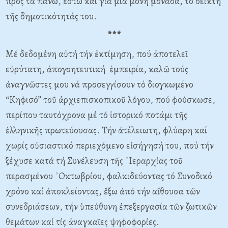
πρός τά πάνω, ἔστω καί γιά μιά μόνη μονάδα, τό δείκτη
τῆς δημοτικότητάς του.
***
Μέ δεδομένη αὐτή τήν ἐκτίμηση, πού ἀποτελεῖ
εὐρύτατη, ἀπογοητευτική ἐμπειρία, καλῶ τούς
ἀναγνῶστες μου νά προσεγγίσουν τό διογκωμένο
“Κηφισό” τοῦ ἀρχιεπισκοπικοῦ λόγου, πού φούσκωσε,
περίπου ταυτόχρονα μέ τό ἱστορικό ποτάμι τῆς
ἑλληνικῆς πρωτεύουσας. Τήν ἀτέλειωτη, φλύαρη καί
χωρίς οὐσιαστικό περιεχόμενο εἰσήγησή του, πού τήν
ξέχυσε κατά τή Συνέλευση τῆς ῾Ιεραρχίας τοῦ
περασμένου ᾿Οκτωβρίου, φαλκιδεύοντας τό Συνοδικό
χρόνο καί ἀποκλείοντας, ἔξω ἀπό τήν αἴθουσα τῶν
συνεδριάσεων, τήν ὑπεύθυνη ἐπεξεργασία τῶν ζωτικῶν
θεμάτων καί τίς ἀναγκαῖες ψηφοφορίες.