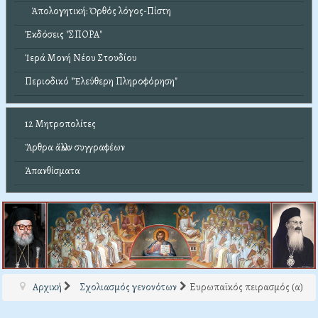
Ἀπολογητική: Ὀρθός λόγος-Πίστη
Ἐκδόσεις "ΣΠΟΡΑ"
Ἱερά Μονή Νέου Στουδίου
Περιοδικό "Ἐλεύθερη Πληροφόρηση"
12 Μητροπολίτες
Ἄρθρα ἄλλων συγγραφέων
Ἀπανθίσματα
Αρχική
Σχολιασμός γενονότων
Ευρωπαϊκός πειρασμός (α)