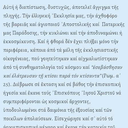
Αὐτή ἡ διαπίστωση, δυστυχῶς, ἀποτελεῖ ἄγγιγμα τῆς
πληγῆς. Τήν ἑλληνική ᾿Εκκλησία μας, τήν ἀχθοφόρο
τῆς βαρειᾶς καί ἁγιοποιοῦ ᾿Αποστολικῆς καί Πατερικῆς
μας Παράδοσης, τήν κυκλώνει καί τήν ἀποδυναμώνει ἡ
ἐκκοσμίκευση. Καί ἡ φθορά δέν ἔχει πλήξει μόνο τήν
περιφέρεια, κάποια ἀπό τά μέλη τῆς ἐκκλησιαστικῆς
οἰκογένειας, πού γοητεύτηκαν καί αἰχμαλωτίστηκαν
ἀπό τή συνθηματολογία τοῦ κόσμου καί
“ἐσεβάσθησαν
καί ἐλάτρευσαν τῇ κτίσει παρά τόν κτίσαντα”
(Ρωμ. α΄
25). Διέβρωσε σέ ἔκταση καί σέ βάθος τήν ἐπισκοπική
ἡγεσία καί ἔκανε τούς ᾿Επισκόπους ᾿Ιησοῦ Χριστοῦ νά
συμπεριφέρονται ὡς κοσμικοί ἄρχοντες,
ὑποδουλωμένοι στά δαιμόνια τῆς ἐξουσίας καί τῶν
ποικίλων ἀπολαύσεων. Εἰσεχώρησε καί σ᾿ αὐτό τό
ἀρχιεπισκοπικό μέγαρο καί ἔκανε τήν κατοικία τοῦ