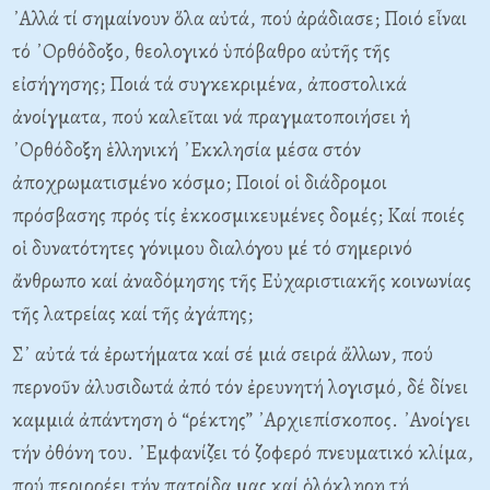
᾿Αλλά τί σημαίνουν ὅλα αὐτά, πού ἀράδιασε; Ποιό εἶναι
τό ᾿Ορθόδοξο, θεολογικό ὑπόβαθρο αὐτῆς τῆς
εἰσήγησης; Ποιά τά συγκεκριμένα, ἀποστολικά
ἀνοίγματα, πού καλεῖται νά πραγματοποιήσει ἡ
᾿Ορθόδοξη ἑλληνική ᾿Εκκλησία μέσα στόν
ἀποχρωματισμένο κόσμο; Ποιοί οἱ διάδρομοι
πρόσβασης πρός τίς ἐκκοσμικευμένες δομές; Καί ποιές
οἱ δυνατότητες γόνιμου διαλόγου μέ τό σημερινό
ἄνθρωπο καί ἀναδόμησης τῆς Εὐχαριστιακῆς κοινωνίας
τῆς λατρείας καί τῆς ἀγάπης;
Σ᾿ αὐτά τά ἐρωτήματα καί σέ μιά σειρά ἄλλων, πού
περνοῦν ἀλυσιδωτά ἀπό τόν ἐρευνητή λογισμό, δέ δίνει
καμμιά ἀπάντηση ὁ “ρέκτης” ᾿Αρχιεπίσκοπος. ᾿Ανοίγει
τήν ὀθόνη του. ᾿Εμφανίζει τό ζοφερό πνευματικό κλίμα,
πού περιρρέει τήν πατρίδα μας καί ὁλόκληρη τή