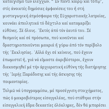
καταιγισμό τῶν ἐλέγχων. “᾿Εν παντί καιρῷ καί τόπῳ”,
στίς ἀνοικτές δημόσιες ἐμφανίσεις του ἤ στή
μυσταγωγική ἀτμόσφαιρα τῆς Εὐχαριστιακῆς λατρείας,
κουνάει ἀπειλητικά τό δάχτυλο καί καταμερίζει
εὐθῦνες. Σέ ὅλους. ᾿Εκτός ἀπό τόν ἑαυτό του. Σέ
θεσμούς καί σέ πρόσωπα, πού κινοῦνται καί
δραστηριοποιοῦνται μακριά ἤ γύρω ἀπό τόν περίβολο
τῆς ᾿Εκκλησίας. ᾿Αλλά ὄχι σέ κείνους, πού ἔχουν
ἐπωμιστεῖ ἤ, γιά νά εἴμαστε ἀκριβέστεροι, ἔχουν
διακοσμηθεῖ μέ τήν ἀρχιερατική εὐθύνη τῆς διατήρησης
τῆς ῾Ιερῆς Παράδοσης καί τῆς ἄσκησης τῆς
ποιμαντορίας.
Τολμῶ νά ὑπογραμμίσω, μέ προσέγγιση στοιχήματος,
πώς ὁ μακροβιότερος εἰσαγγελέας, πού στάθηκε στήν
εἰσαγγελική ἕδρα δεκαετίες ὁλόκληρες, δέν θά μπορέσει