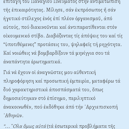
ἐπιταγή τοῦ Παναγίου Πνεύματος στήν ἀντιμετώπιση
τῆς ἐπικαιρότητας. Μίλησε, σάν ἐκπρόσωπος ἤ σάν
ἡγετικό στέλεχος ἑνός ἐπί πλέον ὀργανισμοῦ, ἀπό
αὐτούς, πού διακινοῦνται καί ἀντιπαρατίθενται στόν
οἰκουμενικό στίβο. Διαβάζοντας τίς ἀπόψεις του καί τίς
“ὑποτιθέμενες” προτάσεις του, ψηλαφεῖς τή ρηχότητα.
Καί νοιώθεις νά βομβαρδίζουν τά μηνίγγια σου τά
ἀναπάντητα ἐρωτηματικά.
Γιά νά ἔχουν οἱ ἀναγνῶστες μου αὐθεντική
πληροφόρηση καί προσωπική ἐμπειρία, μεταφέρω τά
δυό χαρακτηριστικά ἀποσπάσματά του, ὅπως
δημοσιεύτηκαν στό ἐπίσημο, περιληπτικό
ἀνακοινωθέν, πού ἐκδόθηκε ἀπό τήν ᾿Αρχιεπισκοπή
᾿Αθηνῶν.
“...῞Ολα ὅμως αὐτά
(τά ἐσωτερικά προβλήματα τῆς