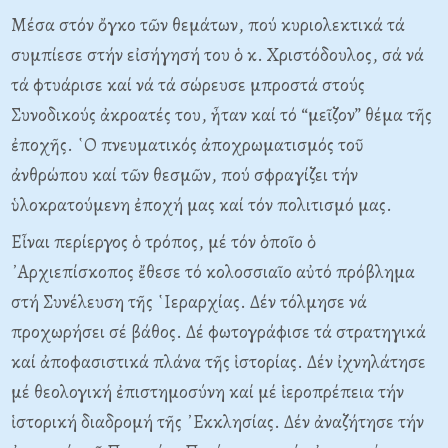
Μέσα στόν ὄγκο τῶν θεμάτων, πού κυριολεκτικά τά
συμπίεσε στήν εἰσήγησή του ὁ κ. Χριστόδουλος, σά νά
τά φτυάρισε καί νά τά σώρευσε μπροστά στούς
Συνοδικούς ἀκροατές του, ἦταν καί τό “μεῖζον” θέμα τῆς
ἐποχῆς. ῾Ο πνευματικός ἀποχρωματισμός τοῦ
ἀνθρώπου καί τῶν θεσμῶν, πού σφραγίζει τήν
ὑλοκρατούμενη ἐποχή μας καί τόν πολιτισμό μας.
Εἶναι περίεργος ὁ τρόπος, μέ τόν ὁποῖο ὁ
᾿Αρχιεπίσκοπος ἔθεσε τό κολοσσιαῖο αὐτό πρόβλημα
στή Συνέλευση τῆς ῾Ιεραρχίας. Δέν τόλμησε νά
προχωρήσει σέ βάθος. Δέ φωτογράφισε τά στρατηγικά
καί ἀποφασιστικά πλάνα τῆς ἱστορίας. Δέν ἰχνηλάτησε
μέ θεολογική ἐπιστημοσύνη καί μέ ἱεροπρέπεια τήν
ἱστορική διαδρομή τῆς ᾿Εκκλησίας. Δέν ἀναζήτησε τήν