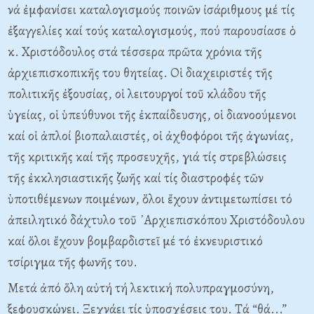
νά ἐμφανίσει καταλογισμούς ποινῶν ἰσάριθμους μέ τίς
ἐξαγγελίες καί τούς καταλογισμούς, πού παρουσίασε ὁ
κ. Χριστόδουλος στά τέσσερα πρῶτα χρόνια τῆς
ἀρχιεπισκοπικῆς του θητείας. Οἱ διαχειριστές τῆς
πολιτικῆς ἐξουσίας, οἱ λειτουργοί τοῦ κλάδου τῆς
ὑγείας, οἱ ὑπεύθυνοι τῆς ἐκπαίδευσης, οἱ διανοούμενοι
καί οἱ ἁπλοί βιοπαλαιστές, οἱ ἀχθοφόροι τῆς ἀγωνίας,
τῆς κριτικῆς καί τῆς προσευχῆς, γιά τίς στρεβλώσεις
τῆς ἐκκλησιαστικῆς ζωῆς καί τίς διαστροφές τῶν
ὑποτιθέμενων ποιμένων, ὅλοι ἔχουν ἀντιμετωπίσει τό
ἀπειλητικό δάχτυλο τοῦ ᾿Αρχιεπισκόπου Χριστόδουλου
καί ὅλοι ἔχουν βομβαρδιστεῖ μέ τό ἐκνευριστικό
τσίριγμα τῆς φωνῆς του.
Μετά ἀπό ὅλη αὐτή τή λεκτική πολυπραγμοσύνη,
ξεφουσκώνει. Ξεχνάει τίς ὑποσχέσεις του. Τά “θά...”