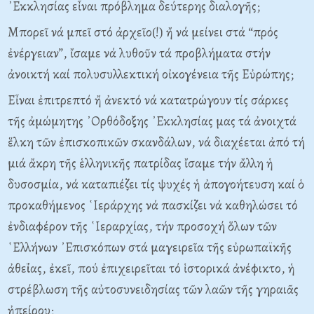
᾿Εκκλησίας εἶναι πρόβλημα δεύτερης διαλογῆς;
Μπορεῖ νά μπεῖ στό ἀρχεῖο(!) ἤ νά μείνει στά “πρός
ἐνέργειαν”, ἴσαμε νά λυθοῦν τά προβλήματα στήν
ἀνοικτή καί πολυσυλλεκτική οἰκογένεια τῆς Εὐρώπης;
Εἶναι ἐπιτρεπτό ἤ ἀνεκτό νά κατατρώγουν τίς σάρκες
τῆς ἀμώμητης ᾿Ορθόδοξης ᾿Εκκλησίας μας τά ἀνοιχτά
ἕλκη τῶν ἐπισκοπικῶν σκανδάλων, νά διαχέεται ἀπό τή
μιά ἄκρη τῆς ἑλληνικῆς πατρίδας ἴσαμε τήν ἄλλη ἡ
δυσοσμία, νά καταπιέζει τίς ψυχές ἡ ἀπογοήτευση καί ὁ
προκαθήμενος ῾Ιεράρχης νά πασκίζει νά καθηλώσει τό
ἐνδιαφέρον τῆς ῾Ιεραρχίας, τήν προσοχή ὅλων τῶν
῾Ελλήνων ᾿Επισκόπων στά μαγειρεῖα τῆς εὐρωπαϊκῆς
ἀθεΐας, ἐκεῖ, πού ἐπιχειρεῖται τό ἱστορικά ἀνέφικτο, ἡ
στρέβλωση τῆς αὐτοσυνειδησίας τῶν λαῶν τῆς γηραιᾶς
ἠπείρου;