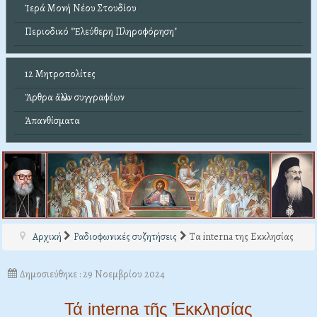
Ἱερά Μονή Νέου Στουδίου
Περιοδικό "Ἐλεύθερη Πληροφόρηση"
12 Μητροπολίτες
Ἄρθρα ἄλλων συγγραφέων
Ἀπανθίσματα
Αρχική
Ραδιοφωνικές συζητήσεις
Τα interna της Εκκλησίας
Δημοσιεύθηκε : 29 Νοεμβρίου 2024
Τά interna τῆς Ἐκκλησίας