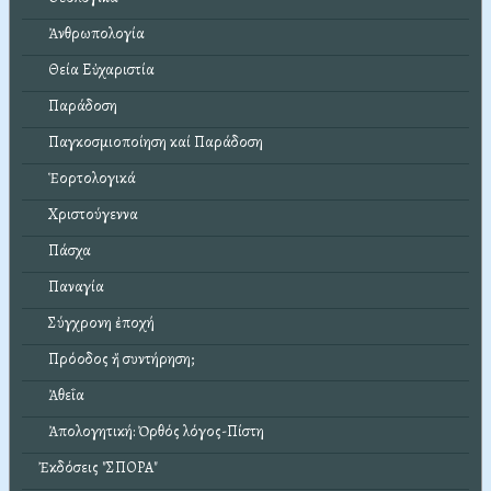
Ἀνθρωπολογία
Θεία Εὐχαριστία
Παράδοση
Παγκοσμιοποίηση καί Παράδοση
Ἑορτολογικά
Χριστούγεννα
Πάσχα
Παναγία
Σύγχρονη ἐποχή
Πρόοδος ἤ συντήρηση;
Ἀθεΐα
Ἀπολογητική: Ὀρθός λόγος-Πίστη
Ἐκδόσεις "ΣΠΟΡΑ"