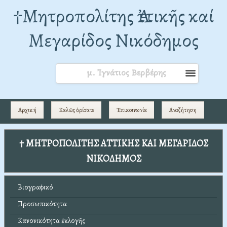
†Mητροπολίτης Ἀττικῆς καί
Μεγαρίδος Νικόδημος
μ. Ἰγνάτιος Βερβέρης
Αρχική
Καλῶς ὁρίσατε
Ἐπικοινωνία
Αναζήτηση
† ΜΗΤΡΟΠΟΛΙΤΗΣ ΑΤΤΙΚΗΣ ΚΑΙ ΜΕΓΑΡΙΔΟΣ
ΝΙΚΟΔΗΜΟΣ
Βιογραφικό
Προσωπικότητα
Κανονικότητα ἐκλογῆς