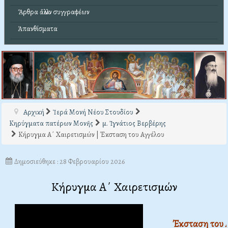
Ἄρθρα ἄλλων συγγραφέων
Ἀπανθίσματα
Αρχική
Ἱερά Μονή Νέου Στουδίου
Κηρύγματα πατέρων Μονῆς
μ. Ἰγνάτιος Βερβέρης
Κήρυγμα Α΄ Χαιρετισμών | Έκσταση του Αγγέλου
Δημοσιεύθηκε : 28 Φεβρουαρίου 2026
Κήρυγμα Α΄ Χαιρετισμών
Έκσταση του 