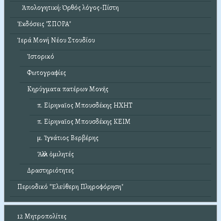
Ἀπολογητική: Ὀρθός λόγος-Πίστη
Ἐκδόσεις "ΣΠΟΡΑ"
Ἱερά Μονή Νέου Στουδίου
Ἱστορικό
Φωτογραφίες
Κηρύγματα πατέρων Μονῆς
π. Εἰρηναῖος Μπουσδέκης ΗΧΗΤ
π. Εἰρηναῖος Μπουσδέκης ΚΕΙΜ
μ. Ἰγνάτιος Βερβέρης
Ἄλλοι ὁμιλητές
Δραστηριότητες
Περιοδικό "Ἐλεύθερη Πληροφόρηση"
12 Μητροπολίτες