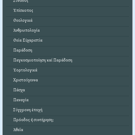
Σύνοδος
Ἐπίσκοπος
Θεολογικά
Ἀνθρωπολογία
Θεία Εὐχαριστία
Παράδοση
Παγκοσμιοποίηση καί Παράδοση
Ἑορτολογικά
Χριστούγεννα
Πάσχα
Παναγία
Σύγχρονη ἐποχή
Πρόοδος ἤ συντήρηση;
Ἀθεΐα