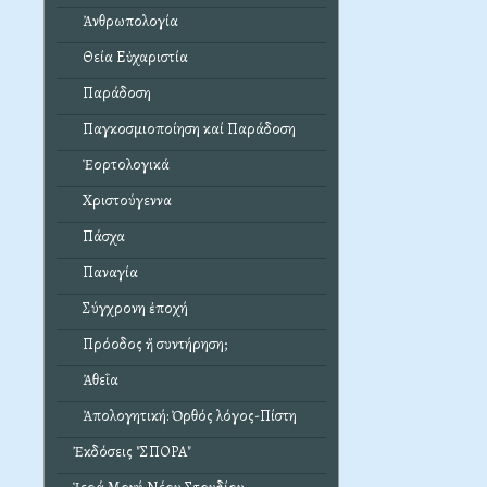
Ἀνθρωπολογία
Θεία Εὐχαριστία
Παράδοση
Παγκοσμιοποίηση καί Παράδοση
Ἑορτολογικά
Χριστούγεννα
Πάσχα
Παναγία
Σύγχρονη ἐποχή
Πρόοδος ἤ συντήρηση;
Ἀθεΐα
Ἀπολογητική: Ὀρθός λόγος-Πίστη
Ἐκδόσεις "ΣΠΟΡΑ"