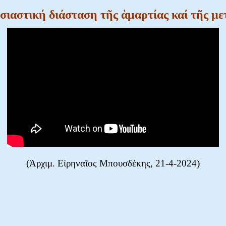
ιαστική διάσταση τῆς ἁμαρτίας καί τῆς με
(Ἀρχιμ. Εἰρηναῖος Μπουσδέκης, 21-4-2024)