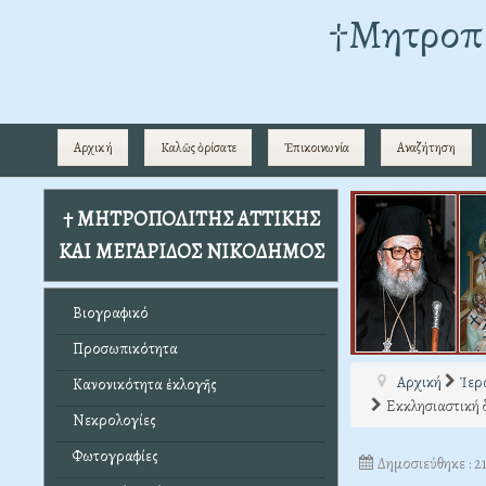
†Mητροπο
Αρχική
Καλῶς ὁρίσατε
Ἐπικοινωνία
Αναζήτηση
† ΜΗΤΡΟΠΟΛΙΤΗΣ ΑΤΤΙΚΗΣ
ΚΑΙ ΜΕΓΑΡΙΔΟΣ ΝΙΚΟΔΗΜΟΣ
Βιογραφικό
Προσωπικότητα
Αρχική
Ἱερ
Κανονικότητα ἐκλογῆς
Εκκλησιαστική 
Νεκρολογίες
Φωτογραφίες
Δημοσιεύθηκε : 2