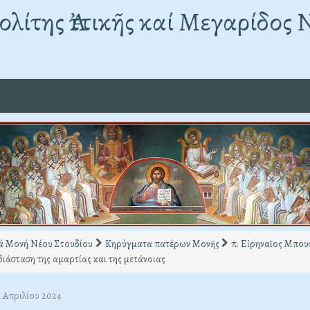
λίτης Ἀττικῆς καί Μεγαρίδος 
ά Μονή Νέου Στουδίου
Κηρύγματα πατέρων Μονῆς
π. Εἰρηναῖος Μπο
διάσταση της αμαρτίας και της μετάνοιας
1 Απριλίου 2024