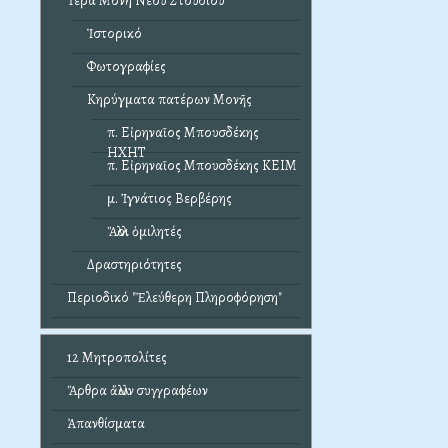
Ἱερά Μονή Νέου Στουδίου
Ἱστορικό
Φωτογραφίες
Κηρύγματα πατέρων Μονῆς
π. Εἰρηναῖος Μπουσδέκης
ΗΧΗΤ
π. Εἰρηναῖος Μπουσδέκης ΚΕΙΜ
μ. Ἰγνάτιος Βερβέρης
Ἄλλοι ὁμιλητές
Δραστηριότητες
Περιοδικό "Ἐλεύθερη Πληροφόρηση"
12 Μητροπολίτες
Ἄρθρα ἄλλων συγγραφέων
Ἀπανθίσματα