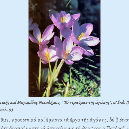
ικῆς καί Μεγαρίδος Νικοδήμου, ‟Τό «τραῦμα» τῆς ἀγάπης”, α’ ἔκδ. (
σελ. 93
ῦμε, προσωπικά καί ἔμπονα τά ἔργα τῆς ἀγάπης, δέ βιώνο
ήτε δικαιούμαστε νά ἀποκαλοῦμε τό Θεό “κοινό Πατέρα”.»