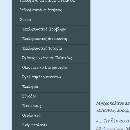
Ραδιόφωνο "ΑΤΤΙΚΟΣ ΟΥΡΑΝΟΣ"
Ραδιοφωνικές συζητήσεις
Ἄρθρα
Ἐκκλησιαστικό Πρόβλημα
Ἐκκλησιαστική δικαιοσύνη
Ἐκκλησιαστική Ἱστορία
Σχέσεις Ἐκκλησίας-Πολιτείας
Οἰκουμενικό Πατριαρχεῖο
Σχολιασμός γενονότων
Ἐκκλησία
Σύνοδος
Μητροπολίτου Ἀττ
Ἐπίσκοπος
«ΣΠΟΡΑ», 2002), 
Θεολογικά
«… Ἂν δέν ἀσκο
Ἀνθρωπολογία
ἀδελφοσύνη. Μ