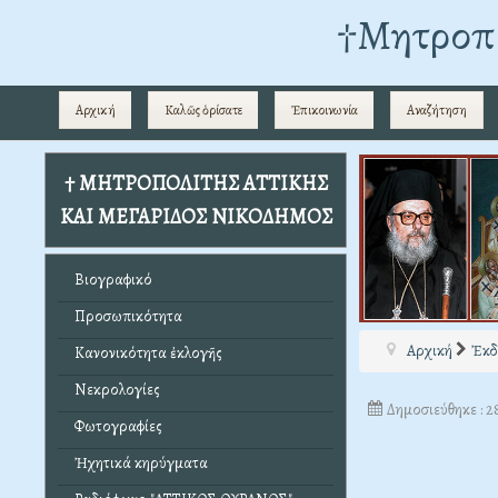
†Mητροπο
Αρχική
Καλῶς ὁρίσατε
Ἐπικοινωνία
Αναζήτηση
† ΜΗΤΡΟΠΟΛΙΤΗΣ ΑΤΤΙΚΗΣ
ΚΑΙ ΜΕΓΑΡΙΔΟΣ ΝΙΚΟΔΗΜΟΣ
Βιογραφικό
Προσωπικότητα
Αρχική
Ἐκδ
Κανονικότητα ἐκλογῆς
Νεκρολογίες
Δημοσιεύθηκε : 
Φωτογραφίες
Ἠχητικά κηρύγματα