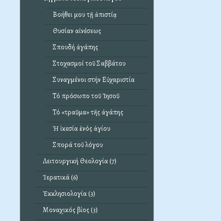
Βοήθει μου τῇ ἀπιστίᾳ
Θυσίαν αἰνέσεως
Σπουδή ἀγάπης
Στοχασμοί τοῦ Σαββάτου
Συναγμένοι στήν Εὐχαριστία
Τό πρόσωπο τοῦ Ἰησοῦ
Τό «τραῦμα» τῆς ἀγάπης
Ἡ ἱκεσία ἑνός ἁγίου
Σπορά τοῦ λόγου
Λειτουργική Θεολογία (7)
Ἱερατικά (6)
Ἐκκλησιολογία (3)
Μοναχικός βίος (3)