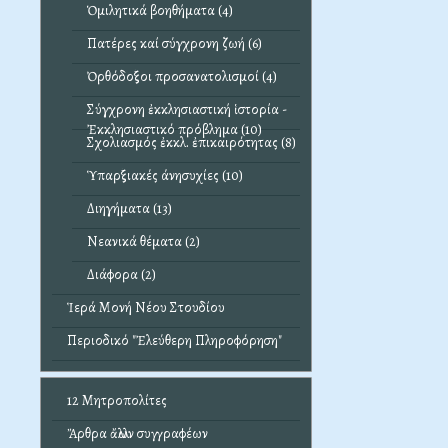
Ὁμιλητικά βοηθήματα (4)
Πατέρες καί σύγχρονη ζωή (6)
Ὀρθόδοξοι προσανατολισμοί (4)
Σύγχρονη ἐκκλησιαστική ἱστορία -
Ἐκκλησιαστικό πρόβλημα (10)
Σχολιασμός ἐκκλ. ἐπικαιρότητας (8)
Ὑπαρξιακές άνησυχίες (10)
Διηγήματα (13)
Νεανικά θέματα (2)
Διάφορα (2)
Ἱερά Μονή Νέου Στουδίου
Περιοδικό "Ἐλεύθερη Πληροφόρηση"
12 Μητροπολίτες
Ἄρθρα ἄλλων συγγραφέων