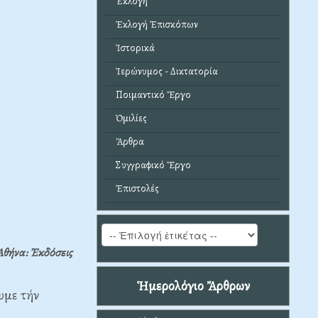
Ἐκλογή
Ἐκλογή Ἐπισκόπων
Ἱστορικά
Ἱερώνυμος - Δικτατορία
Ποιμαντικό Ἔργο
Ὁμιλίες
Ἄρθρα
Συγγραφικό Ἔργο
Ἐπιστολές
Ἀθήνα: Ἐκδόσεις
Ἡμερολόγιο Ἄρθρων
υμε τήν