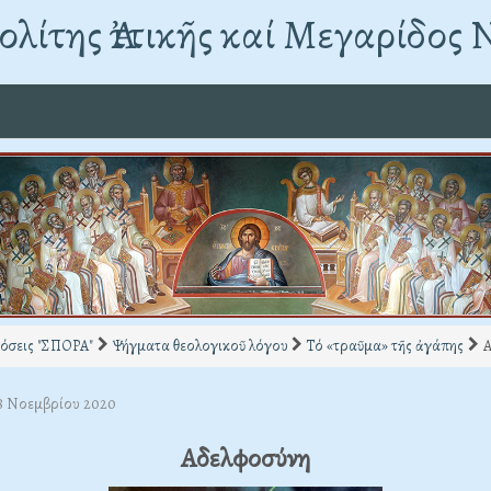
λίτης Ἀττικῆς καί Μεγαρίδος 
όσεις "ΣΠΟΡΑ"
Ψήγματα θεολογικοῦ λόγου
Τό «τραῦμα» τῆς ἀγάπης
Α
28 Νοεμβρίου 2020
Αδελφοσύνη