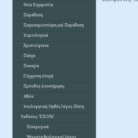
Θεία Εὐχαριστία
Παράδοση
Παγκοσμιοποίηση καί Παράδοση
Ἑορτολογικά
Χριστούγεννα
Πάσχα
Παναγία
Σύγχρονη ἐποχή
Πρόοδος ἤ συντήρηση;
Ἀθεΐα
Ἀπολογητική: Ὀρθός λόγος-Πίστη
Ἐκδόσεις "ΣΠΟΡΑ"
Εἰσαγωγικά
Ψήγματα θεολογικοῦ λόγου