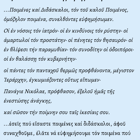
...Ποιμένες καί Διδάσκαλοι, τόν τοῦ καλοῦ Ποιμένος,
ὁμόζηλον ποιμένα, συνελθόντες εὐφημήσωμεν.
Οἱ ἐν νόσοις τόν ἰατρόν· οἱ ἐν κινδύνοις τόν ρύστην· οἱ
ἁμαρτωλοί τόν προστάτην· οἱ πένητες τόν θησαυρόν· οἱ
ἐν θλίψεσι τήν παραμυθίαν· τόν συνοδίτην οἱ ὁδοιπόροι·
οἱ ἐν θαλάσσῃ τόν κυβερνήτην·
οἱ πάντες τόν πανταχοῦ θερμῶς προφθάνοντα, μέγιστον
Ἱεράρχην, ἐγκωμιάζοντες οὕτως εἴπωμεν·
Πανάγιε Νικόλαε, πρόφθασον, ἐξελοῦ ἡμᾶς τῆς
ἐνεστώσης ἀνάγκης,
καί σῶσον τήν ποίμνην σου ταῖς ἱκεσίαις σου.
...ἐσεῖς πού εἴσαστε ποιμένες καί διδάσκαλοι, ἀφοῦ
συναχθοῦμε, ἐλᾶτε νά εὐφημήσουμε τόν ποιμένα πού