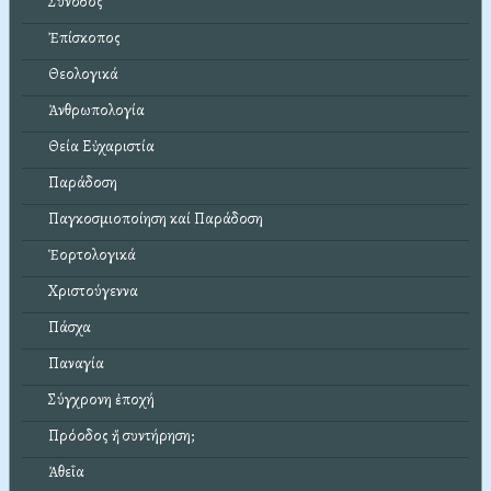
Σύνοδος
Ἐπίσκοπος
Θεολογικά
Ἀνθρωπολογία
Θεία Εὐχαριστία
Παράδοση
Παγκοσμιοποίηση καί Παράδοση
Ἑορτολογικά
Χριστούγεννα
Πάσχα
Παναγία
Σύγχρονη ἐποχή
Πρόοδος ἤ συντήρηση;
Ἀθεΐα