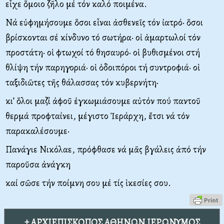
εἶχε ὅμοιο ζῆλο μέ τόν καλό ποιμένα.
Νά εὐφημήσουμε ὅσοι εἶναι ἀσθενεῖς τόν ἰατρό· ὅσοι
βρίσκονται σέ κίνδυνο τό σωτήρα· οἱ ἁμαρτωλοί τόν
προστάτη· οἱ φτωχοί τό θησαυρό· οἱ βυθισμένοι στή
θλίψη τήν παρηγοριά· οἱ ὁδοιπόροι τή συντροφιά· οἱ
ταξιδιῶτες τῆς θάλασσας τόν κυβερνήτη·
κι’ ὅλοι μαζί ἀφοῦ ἐγκωμιάσουμε αὐτόν πού παντοῦ
θερμά προφταίνει, μέγιστο Ἱεράρχη, ἔτσι νά τόν
παρακαλέσουμε·
Πανάγιε Νικόλαε, πρόφθασε νά μᾶς βγάλεις ἀπό τήν
παροῦσα ἀνάγκη
καί σῶσε τήν ποίμνη σου μέ τίς ἱκεσίες σου.
† ΑΡΧΙΕΠΙΣΚΟΠΟΣ ΑΘΗΝΩΝ ΙΕΡΩΝΥΜΟΣ