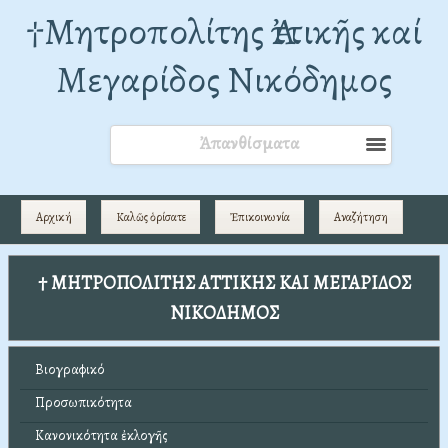
†Mητροπολίτης Ἀττικῆς καί
Μεγαρίδος Νικόδημος
Ἀπανθίσματα
Αρχική
Καλῶς ὁρίσατε
Ἐπικοινωνία
Αναζήτηση
† ΜΗΤΡΟΠΟΛΙΤΗΣ ΑΤΤΙΚΗΣ ΚΑΙ ΜΕΓΑΡΙΔΟΣ
ΝΙΚΟΔΗΜΟΣ
Βιογραφικό
Προσωπικότητα
Κανονικότητα ἐκλογῆς