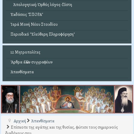
Ἀπολογητική: Ὀρθός λόγος-Πίστη
Ἐκδόσεις "ΣΠΟΡΑ"
Ἱερά Μονή Νέου Στουδίου
Περιοδικό "Ἐλεύθερη Πληροφόρηση"
12 Μητροπολίτες
Ἄρθρα ἄλλων συγγραφέων
Ἀπανθίσματα
Αρχική
Ἀπανθίσματα
Επίσκοπε της αγάπης και της θυσίας, φώτισε τους σημερινούς
διαδόχους σου