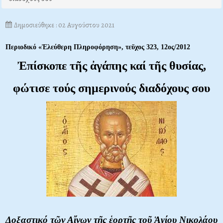
Δημοσιεύθηκε : 02 Αυγούστου 2021
Περιοδικό «Ἐλεύθερη Πληροφόρηση», τεῦχος 323, 12ος/2012
Ἐπίσκοπε τῆς ἀγάπης καί τῆς θυσίας,
φώτισε τούς σημερινούς διαδόχους σου
Δοξαστικό τῶν Αἴνων τῆς ἑορτῆς τοῦ Ἁγίου Νικολάου