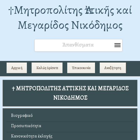
†Mητροπολίτης Ἀττικῆς καί
Μεγαρίδος Νικόδημος
Ἀπανθίσματα
Αρχική
Καλῶς ὁρίσατε
Ἐπικοινωνία
Αναζήτηση
† ΜΗΤΡΟΠΟΛΙΤΗΣ ΑΤΤΙΚΗΣ ΚΑΙ ΜΕΓΑΡΙΔΟΣ
ΝΙΚΟΔΗΜΟΣ
Βιογραφικό
Προσωπικότητα
Κανονικότητα ἐκλογῆς