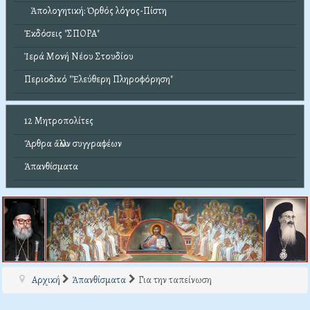
Ἀπολογητική: Ὀρθός λόγος-Πίστη
Ἐκδόσεις "ΣΠΟΡΑ"
Ἱερά Μονή Νέου Στουδίου
Περιοδικό "Ἐλεύθερη Πληροφόρηση"
12 Μητροπολίτες
Ἄρθρα ἄλλων συγγραφέων
Ἀπανθίσματα
Αρχική
Ἀπανθίσματα
Για την ταπείνωση