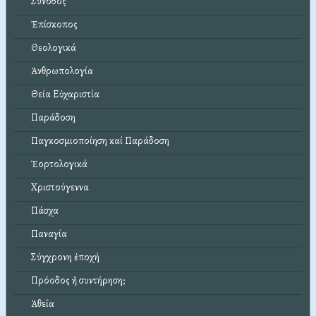
Σύνοδος
Ἐπίσκοπος
Θεολογικά
Ἀνθρωπολογία
Θεία Εὐχαριστία
Παράδοση
Παγκοσμιοποίηση καί Παράδοση
Ἑορτολογικά
Χριστούγεννα
Πάσχα
Παναγία
Σύγχρονη ἐποχή
Πρόοδος ἤ συντήρηση;
Ἀθεΐα