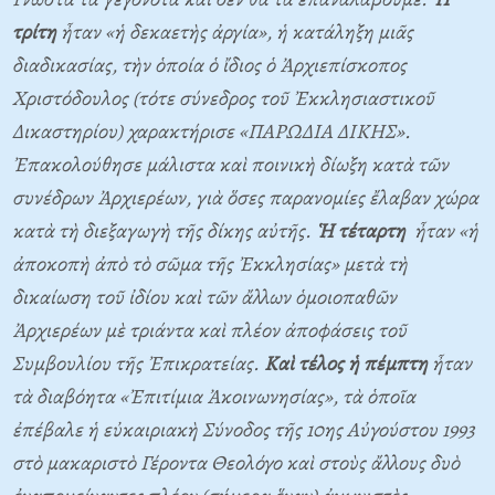
τρίτη
ἦταν «ἡ δεκαετὴς ἀργία», ἡ κατάληξη μιᾶς
διαδικασίας, τὴν ὁποία ὁ ἴδιος ὁ Ἀρχιεπίσκοπος
Χριστόδουλος (τότε σύνεδρος τοῦ Ἐκκλησιαστικοῦ
Δικαστηρίου) χαρακτήρισε «ΠΑΡΩΔΙΑ ΔΙΚΗΣ».
Ἐπακολούθησε μάλιστα καὶ ποινικὴ δίωξη κατὰ τῶν
συνέδρων Ἀρχιερέων, γιὰ ὅσες παρανομίες ἔλαβαν χώρα
κατὰ τὴ διεξαγωγὴ τῆς δίκης αὐτῆς.
Ἡ τέταρτη
ἦταν «ἡ
ἀποκοπὴ ἀπὸ τὸ σῶμα τῆς Ἐκκλησίας» μετὰ τὴ
δικαίωση τοῦ ἰδίου καὶ τῶν ἄλλων ὁμοιοπαθῶν
Ἀρχιερέων μὲ τριάντα καὶ πλέον ἀποφάσεις τοῦ
Συμβουλίου τῆς Ἐπικρατείας.
Καὶ τέλος ἡ πέμπτη
ἦταν
τὰ διαβόητα «Ἐπιτίμια Ἀκοινωνησίας», τὰ ὁποῖα
ἐπέβαλε ἡ εὐκαιριακὴ Σύνοδος τῆς 10ης Αὐγούστου 1993
στὸ μακαριστὸ Γέροντα Θεολόγο καὶ στοὺς ἄλλους δυὸ