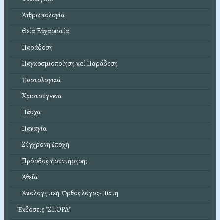
Ἀνθρωπολογία
Θεία Εὐχαριστία
Παράδοση
Παγκοσμιοποίηση καί Παράδοση
Ἑορτολογικά
Χριστούγεννα
Πάσχα
Παναγία
Σύγχρονη ἐποχή
Πρόοδος ἤ συντήρηση;
Ἀθεΐα
Ἀπολογητική: Ὀρθός λόγος-Πίστη
Ἐκδόσεις "ΣΠΟΡΑ"