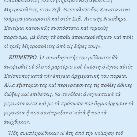
ἐναπομείναντες πλέον (σήμερα ἕναν) ἀγωνιστὲς
Μητροπολίτες, στὸν Σεβ. Θεσσαλιώτιδος Κωνσταντῖνο
(σήμερα μακαριστό) καὶ στὸν Σεβ. Ἀττικῆς Νικόδημο.
Ἐπιτίμια κανονικῶς ἀνυπόστατα καὶ νομικῶς
παράνομα, μὲ βάση τὰ ὁποῖα ἀπομακρύνθηκαν καὶ πάλι
οἱ τρεῖς Μητροπολίτες ἀπὸ τὶς ἕδρες τους».
ΕΠΙΜΕΤΡΟ
. Ὁ συναξαριστὴς τοῦ μέλλοντος θὰ
ἀναφερθεῖ σὲ ὅλο τὸ μαρτύριο ποὺ ὑπέστη ὁ ἅγιος αὐτὸς
Ἐπίσκοπος κατὰ τὴν ἐπίγεια ἀρχιερατικὴ του πορεία.
Ἀλλὰ ἐξιστορώντας καὶ περιγράφοντας τὶς πολλὲς ἄδικες
διώξεις καὶ ἐπιθέσεις, θὰ συνδέσει ἀναγκαστικὰ τὰ
γεγονότα αὐτὰ καὶ μὲ τὰ πρόσωπα ποὺ δημιούργησαν τὰ
γεγονότα ἢ ποὺ συνέπραξαν σ᾿αὐτὰ ἢ ποὺ τὰ
ἀνέχθηκαν.
Ἤδη συμπληρώθηκαν 16 ἔτη ἀπὸ τὴν κοίμηση τοῦ