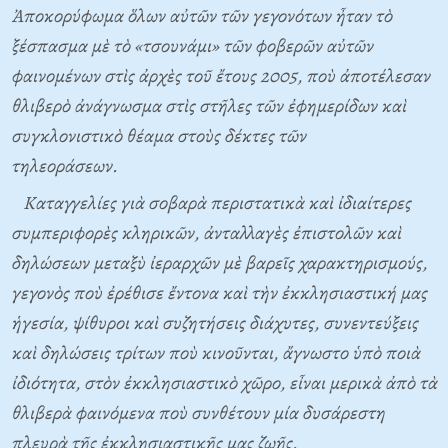
Ἀποκορύφωμα ὅλων αὐτῶν τῶν γεγονότων ἦταν τὸ
ξέσπασμα μὲ τὸ «τσουνάμι» τῶν φοβερῶν αὐτῶν
φαινομένων στὶς ἀρχὲς τοῦ ἔτους 2005, ποὺ ἀποτέλεσαν
θλιβερὸ ἀνάγνωσμα στὶς στῆλες τῶν ἐφημερίδων καὶ
συγκλονιστικὸ θέαμα στοὺς δέκτες τῶν
τηλεοράσεων.
Καταγγελίες γιὰ σοβαρὰ περιστατικὰ καὶ ἰδιαίτερες
συμπεριφορὲς κληρικῶν, ἀνταλλαγὲς ἐπιστολῶν καὶ
δηλώσεων μεταξὺ ἰεραρχῶν μὲ βαρεῖς χαρακτηρισμούς,
γεγονὸς ποὺ ἐρέθισε ἔντονα καὶ τὴν ἐκκλησιαστική μας
ἡγεσία, ψίθυροι καὶ συζητήσεις διάχυτες, συνεντεύξεις
καὶ δηλώσεις τρίτων ποὺ κινοῦνται, ἄγνωστο ὑπὸ ποιὰ
ἰδιότητα, στὸν ἐκκλησιαστικὸ χῶρο, εἶναι μερικὰ ἀπὸ τὰ
θλιβερὰ φαινόμενα ποὺ συνθέτουν μία δυσάρεστη
πλευρὰ τῆς ἐκκλησιαστικῆς μας ζωῆς.