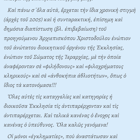
Καὶ πάνω σ᾿ὅλα αὐτὰ, ἔρχεται τὴν ἴδια χρονικὴ στιγμὴ
(ἀρχὲς τοῦ 2005) καὶ ἡ συνταρακτική, ἐπίσημη καὶ
δημόσια διαπίστωση (βλ. ἐπιβεβαίωση) τοῦ
προηγούμενου Ἀρχιεπισκόπου Χριστοδούλου ἐνώπιον
τοῦ ἀνώτατου διοικητικοῦ ὀργάνου τῆς Ἐκκλησίας,
ἐνώπιον τοῦ Σώματος τῆς Ἱεραρχίας, μὲ τὴν ὁποία
ἀναφέρονταν σὲ
«φιλήδονους»
καὶ
«φιλοχρήματους
κληρικούς»
καὶ σὲ
«ἀνθοκήπια ἀθλιοτήτων»
, ὅπως ὁ
ἴδιος τὰ κατονόμασε!!!
Ὅλες αὐτὲς τὶς καταγγελίες καὶ κατηγορίες ἡ
διοικοῦσα Ἐκκλησία τὶς ἀντιπαρέρχονταν καὶ τὶς
ἀντιπαρέρχεται. Καὶ τελικὰ κανένας ὁ ἔνοχος καὶ
κανένας ὁ ὑπεύθυνος. Ὅλα καλῶς γενόμενα!
Οἱ μόνοι
«ἐγκληματίες»
, ποὺ ἀναστάτωσαν καὶ