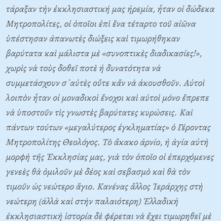
τάραξαν τὴν ἐκκλησιαστική μας ἠρεμία, ἦταν οἱ δώδεκα
Μητροπολίτες, οἱ ὁποῖοι ἐπὶ ἕνα τέταρτο τοῦ αἰῶνα
ὑπέστησαν ἀπανωτὲς διώξεις καὶ τιμωρήθηκαν
βαρύτατα καὶ μάλιστα μὲ
«συνοπτικὲς διαδικασίες!»
,
χωρὶς νὰ τοὺς δοθεῖ ποτὲ ἡ δυνατότητα νὰ
συμμετάσχουν σ᾿αὐτὲς οὔτε κἄν νὰ ἀκουσθοῦν. Αὐτοὶ
λοιπὸν ἦταν οἱ μοναδικοὶ ἔνοχοι καὶ αὐτοὶ μόνο ἔπρεπε
νὰ ὑποστοῦν τὶς γνωστὲς βαρύτατες κυρώσεις. Καὶ
πάντων τούτων
«μεγαλύτερος ἐγκληματίας»
ὁ Γέροντας
Μητροπολίτης Θεολόγος. Τὸ ἄκακο ἀρνίο, ἡ ἁγία αὐτὴ
μορφὴ τῆς Ἐκκλησίας μας, γιὰ τὸν ὁποῖο οἱ ἐπερχόμενες
γενεὲς θὰ ὁμιλοῦν μὲ δέος καὶ σεβασμὸ καὶ θὰ τὸν
τιμοῦν ὡς νεώτερο ἅγιο. Κανένας ἄλλος Ἱεράρχης στὴ
νεώτερη (ἀλλὰ καὶ στὴν παλαιότερη) Ἑλλαδικὴ
ἐκκλησιαστικὴ ἱστορία δὲ φέρεται νὰ ἔχει τιμωρηθεῖ μὲ