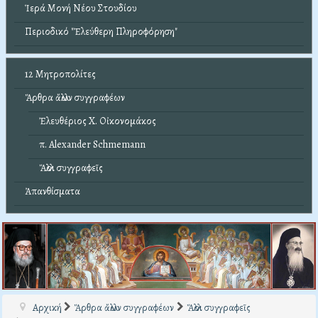
Ἱερά Μονή Νέου Στουδίου
Περιοδικό "Ἐλεύθερη Πληροφόρηση"
12 Μητροπολίτες
Ἄρθρα ἄλλων συγγραφέων
Ἐλευθέριος Χ. Οἰκονομάκος
π. Alexander Schmemann
Ἄλλοι συγγραφεῖς
Ἀπανθίσματα
Αρχική
Ἄρθρα ἄλλων συγγραφέων
Ἄλλοι συγγραφεῖς