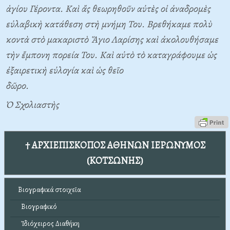
ἁγίου Γέροντα. Καὶ ἄς θεωρηθοῦν αὐτὲς οἱ ἀναδρομὲς
εὐλαβικὴ κατάθεση στὴ μνήμη Του. Βρεθήκαμε πολὺ
κοντὰ στὸ μακαριστὸ Ἅγιο Λαρίσης καὶ ἀκολουθήσαμε
τὴν ἔμπονη πορεία Του. Καὶ αὐτὸ τὸ καταγράφουμε ὡς
ἐξαιρετικὴ εὐλογία καὶ ὡς θεῖο
δῶρο.
Ὁ Σχολιαστὴς
† ΑΡΧΙΕΠΙΣΚΟΠΟΣ ΑΘΗΝΩΝ ΙΕΡΩΝΥΜΟΣ
(ΚΟΤΣΩΝΗΣ)
Βιογραφικά στοιχεῖα
Βιογραφικό
Ἰδιόχειρος Διαθήκη