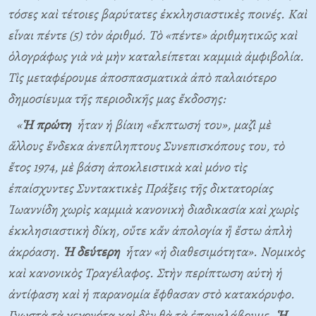
τόσες καὶ τέτοιες βαρύτατες ἐκκλησιαστικὲς ποινές. Καὶ
εἶναι πέντε (5) τὸν ἀριθμό. Τὸ
«πέντε»
ἀριθμητικῶς καὶ
ὁλογράφως γιὰ νὰ μὴν καταλείπεται καμμιὰ ἀμφιβολία.
Τὶς μεταφέρουμε ἀποσπασματικὰ ἀπὸ παλαιότερο
δημοσίευμα τῆς περιοδικῆς μας ἔκδοσης:
«
Ἡ πρώτη
ἦταν ἡ βίαιη «ἔκπτωσή του», μαζὶ μὲ
ἄλλους ἕνδεκα ἀνεπίληπτους Συνεπισκόπους του, τὸ
ἔτος 1974, μὲ βάση ἀποκλειστικὰ καὶ μόνο τὶς
ἐπαίσχυντες Συντακτικὲς Πράξεις τῆς δικτατορίας
Ἰωαννίδη χωρὶς καμμιὰ κανονικὴ διαδικασία καὶ χωρὶς
ἐκκλησιαστικὴ δίκη, οὔτε κἄν ἀπολογία ἢ ἔστω ἁπλὴ
ἀκρόαση.
Ἡ δεύτερη
ἦταν «ἡ διαθεσιμότητα». Νομικὸς
καὶ κανονικὸς Τραγέλαφος. Στὴν περίπτωση αὐτὴ ἡ
ἀντίφαση καὶ ἡ παρανομία ἔφθασαν στὸ κατακόρυφο.
Γνωστὰ τὰ γεγονότα καὶ δὲν θὰ τὰ ἐπαναλάβουμε.
Ἡ