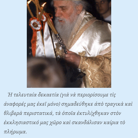
Ἡ τελευταία δεκαετία (γιὰ νὰ περιορίσουμε τὶς
ἀναφορές μας ἐκεῖ μόνο) σημαδεύθηκε ἀπὸ τραγικὰ καὶ
θλιβερὰ περιστατικά, τὰ ὁποῖα ἐκτυλίχθηκαν στὸν
ἐκκλησιαστικό μας χῶρο καὶ σκανδάλισαν καίρια τὸ
πλήρωμα.