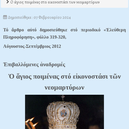
Ο άγιος ποιμένας στο εικονοστάσι των νεομαρτύρων
Δημοσιεύθηκε : 07 Φεβρουαρίου 2024
Τό ἄρθρο αὐτό δημοσιεύθηκε στό περιοδικό «Ἐλεύθερη
Πληροφόρηση»,
φύλλο 319-320,
Αύγουστος-Σεπτέμβριος 2012
Ἐπιβαλλόμενες ἀναδρομές
Ὁ
ἅγιος ποιμένας στό εἰκονοστάσι τῶν
νεομαρτύρων