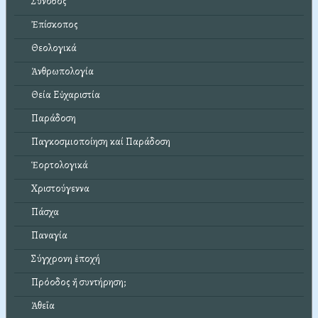
Σύνοδος
Ἐπίσκοπος
Θεολογικά
Ἀνθρωπολογία
Θεία Εὐχαριστία
Παράδοση
Παγκοσμιοποίηση καί Παράδοση
Ἑορτολογικά
Χριστούγεννα
Πάσχα
Παναγία
Σύγχρονη ἐποχή
Πρόοδος ἤ συντήρηση;
Ἀθεΐα