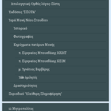
Ἀπολογητική: Ὀρθός λόγος-Πίστη
Ἐκδόσεις "ΣΠΟΡΑ"
Ἱερά Μονή Νέου Στουδίου
Ἱστορικό
Φωτογραφίες
Κηρύγματα πατέρων Μονῆς
π. Εἰρηναῖος Μπουσδέκης ΗΧΗΤ
π. Εἰρηναῖος Μπουσδέκης ΚΕΙΜ
μ. Ἰγνάτιος Βερβέρης
Ἄλλοι ὁμιλητές
Δραστηριότητες
Περιοδικό "Ἐλεύθερη Πληροφόρηση"
12 Μητροπολίτες