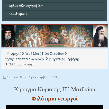
Ἄρθρα ἄλλων συγγραφέων
Ἀπανθίσματα
Αρχική
Ἱερά Μονή Νέου Στουδίου
Κηρύγματα πατέρων Μονῆς
μ. Ἰγνάτιος Βερβέρης
Φιλότιμοι γεωργοί
Δημοσιεύθηκε : 04 Σεπτεμβρίου 2023
Κήρυγμα Κυριακής ΙΓ΄ Ματθαίου
Φιλότιμοι γεωργοί