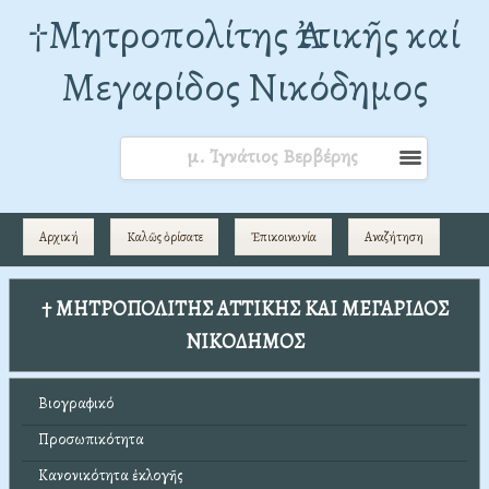
†Mητροπολίτης Ἀττικῆς καί
Μεγαρίδος Νικόδημος
μ. Ἰγνάτιος Βερβέρης
Αρχική
Καλῶς ὁρίσατε
Ἐπικοινωνία
Αναζήτηση
† ΜΗΤΡΟΠΟΛΙΤΗΣ ΑΤΤΙΚΗΣ ΚΑΙ ΜΕΓΑΡΙΔΟΣ
ΝΙΚΟΔΗΜΟΣ
Βιογραφικό
Προσωπικότητα
Κανονικότητα ἐκλογῆς