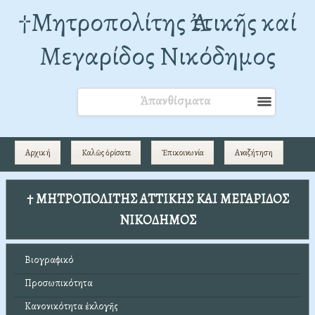
†Mητροπολίτης Ἀττικῆς καί
Μεγαρίδος Νικόδημος
Ἀπανθίσματα
Αρχική
Καλῶς ὁρίσατε
Ἐπικοινωνία
Αναζήτηση
† ΜΗΤΡΟΠΟΛΙΤΗΣ ΑΤΤΙΚΗΣ ΚΑΙ ΜΕΓΑΡΙΔΟΣ
ΝΙΚΟΔΗΜΟΣ
Βιογραφικό
Προσωπικότητα
Κανονικότητα ἐκλογῆς