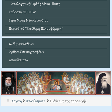
Ἀπολογητική: Ὀρθός λόγος-Πίστη
Ἐκδόσεις "ΣΠΟΡΑ"
Ἱερά Μονή Νέου Στουδίου
Περιοδικό "Ἐλεύθερη Πληροφόρηση"
12 Μητροπολίτες
Ἄρθρα ἄλλων συγγραφέων
Ἀπανθίσματα
Αρχική
Ἀπανθίσματα
Η δύναμη της προσευχής