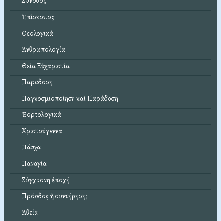
Σύνοδος
Ἐπίσκοπος
Θεολογικά
Ἀνθρωπολογία
Θεία Εὐχαριστία
Παράδοση
Παγκοσμιοποίηση καί Παράδοση
Ἑορτολογικά
Χριστούγεννα
Πάσχα
Παναγία
Σύγχρονη ἐποχή
Πρόοδος ἤ συντήρηση;
Ἀθεΐα