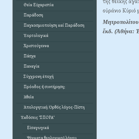
τῆς θεϊκῆς ἀγά
Θεία Εὐχαριστία
οὐράνιο Κύριό 
Παράδοση
Μητροπολίτου 
Παγκοσμιοποίηση καί Παράδοση
ἔκδ. (Ἀθήνα: 
Ἑορτολογικά
Χριστούγεννα
Πάσχα
Παναγία
Σύγχρονη ἐποχή
Πρόοδος ἤ συντήρηση;
Ἀθεΐα
Ἀπολογητική: Ὀρθός λόγος-Πίστη
Ἐκδόσεις "ΣΠΟΡΑ"
Εἰσαγωγικά
Ψήγματα θεολογικοῦ λόγου