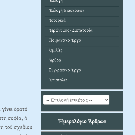
Ἐκλογή
Ἐκλογή Ἐπισκόπων
Ἱστορικά
Ἱερώνυμος - Δικτατορία
Ποιμαντικό Ἔργο
Ὁμιλίες
Ἄρθρα
Συγγραφικό Ἔργο
Ἐπιστολές
 γίνει ὁρατό
υτη σοφία, ὁ
Ἡμερολόγιο Ἄρθρων
ση τοῦ σχεδίου