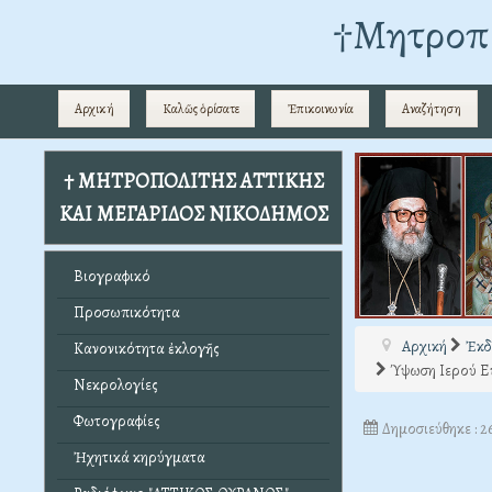
†Mητροπο
Αρχική
Καλῶς ὁρίσατε
Ἐπικοινωνία
Αναζήτηση
† ΜΗΤΡΟΠΟΛΙΤΗΣ ΑΤΤΙΚΗΣ
ΚΑΙ ΜΕΓΑΡΙΔΟΣ ΝΙΚΟΔΗΜΟΣ
Βιογραφικό
Προσωπικότητα
Αρχική
Ἐκδ
Κανονικότητα ἐκλογῆς
Ύψωση Ιερού Ε
Νεκρολογίες
Φωτογραφίες
Δημοσιεύθηκε : 2
Ἠχητικά κηρύγματα