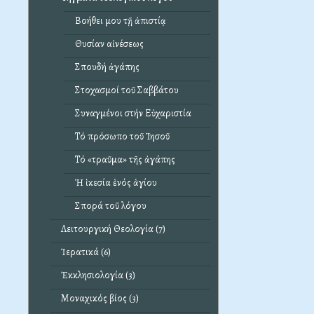
Βοήθει μου τῇ ἀπιστίᾳ
Θυσίαν αἰνέσεως
Σπουδή ἀγάπης
Στοχασμοί τοῦ Σαββάτου
Συναγμένοι στήν Εὐχαριστία
Τό πρόσωπο τοῦ Ἰησοῦ
Τό «τραῦμα» τῆς ἀγάπης
Ἡ ἱκεσία ἑνός ἁγίου
Σπορά τοῦ λόγου
Λειτουργική Θεολογία (7)
Ἱερατικά (6)
Ἐκκλησιολογία (3)
Μοναχικός βίος (3)