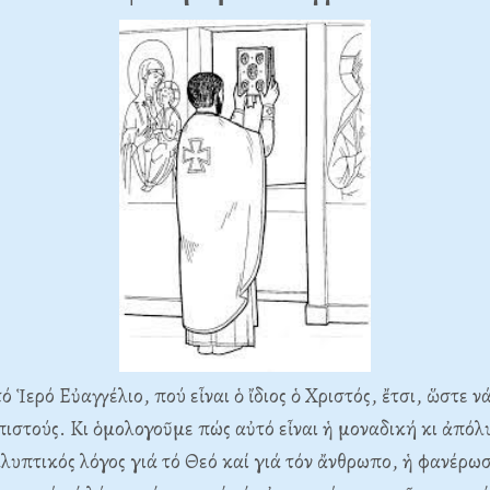
Ἱερό Εὐαγγέλιο, πού εἶναι ὁ ἴδιος ὁ Χριστός, ἔτσι, ὥστε νά
 πιστούς. Κι ὁμολογοῦμε πώς αὐτό εἶναι ἡ μοναδική κι ἀπόλ
υπτικός λόγος γιά τό Θεό καί γιά τόν ἄνθρωπο, ἡ φανέρω