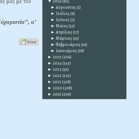
ας μας μέ τόν
▼
2026
(92)
►
Αύγουστος
(1)
►
Ιούλιος
(6)
►
Ιούνιος
(7)
ὐχαριστία”, α’
►
Μαϊος
(12)
►
Απρίλιος
(17)
►
Μάρτιος
(15)
►
Φεβρουάριος
(16)
►
Ιανουάριος
(18)
►
2025
(206)
►
2024
(143)
►
2023
(55)
►
2022
(132)
►
2021
(328)
►
2020
(308)
►
2019
(299)