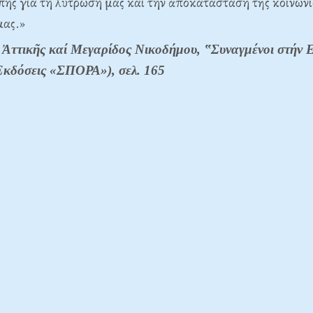
πης γιά τή λύτρωσή μας καί τήν ἀποκατάσταση τῆς κοινωνί
μας.»
Ἀττικῆς καί Μεγαρίδος Νικοδήμου, ‟Συναγμένοι στήν Ε
Ἐκδόσεις «ΣΠΟΡΑ»), σελ. 165