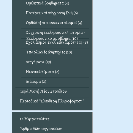
Ὁμιλητικά βοηθήματα (4)
Πατέρες καί σύγχρονη ζωή (6)
Ὀρθόδοξοι προσανατολισμοί (4)
Σύγχρονη ἐκκλησιαστική ἱστορία -
Ἐκκλησιαστικό πρόβλημα (10)
Σχολιασμός ἐκκλ. ἐπικαιρότητας (8)
Ὑπαρξιακές άνησυχίες (10)
Διηγήματα (13)
Νεανικά θέματα (2)
Διάφορα (2)
Ἱερά Μονή Νέου Στουδίου
Περιοδικό "Ἐλεύθερη Πληροφόρηση"
12 Μητροπολίτες
Ἄρθρα ἄλλων συγγραφέων