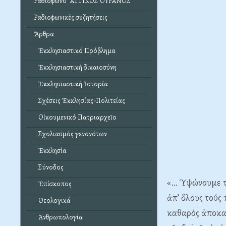
Ραδιόφωνο "ΑΤΤΙΚΟΣ ΟΥΡΑΝΟΣ"
Ραδιοφωνικές συζητήσεις
Ἄρθρα
Ἐκκλησιαστικό Πρόβλημα
Ἐκκλησιαστική δικαιοσύνη
Ἐκκλησιαστική Ἱστορία
Σχέσεις Ἐκκλησίας-Πολιτείας
Οἰκουμενικό Πατριαρχεῖο
Σχολιασμός γενονότων
Ἐκκλησία
Σύνοδος
«… Ὑψώνουμε τό 
Ἐπίσκοπος
ἀπ’ ὅλους τούς
Θεολογικά
καθαρός ἀποκαλ
Ἀνθρωπολογία