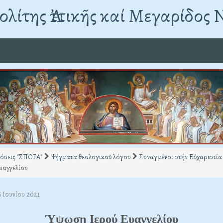
λίτης Ἀττικῆς καί Μεγαρίδος 
όσεις "ΣΠΟΡΑ"
Ψήγματα θεολογικοῦ λόγου
Συναγμένοι στήν Εὐχαριστία
υαγγελίου
6 Ιουνίου 2021
Ύψωση Ιερού Ευαγγελίου