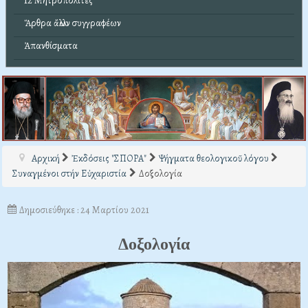
12 Μητροπολίτες
Ἄρθρα ἄλλων συγγραφέων
Ἀπανθίσματα
Αρχική
Ἐκδόσεις "ΣΠΟΡΑ"
Ψήγματα θεολογικοῦ λόγου
Συναγμένοι στήν Εὐχαριστία
Δοξολογία
Δημοσιεύθηκε : 24 Μαρτίου 2021
Δοξολογία