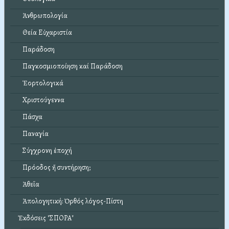
Ἀνθρωπολογία
Θεία Εὐχαριστία
Παράδοση
Παγκοσμιοποίηση καί Παράδοση
Ἑορτολογικά
Χριστούγεννα
Πάσχα
Παναγία
Σύγχρονη ἐποχή
Πρόοδος ἤ συντήρηση;
Ἀθεΐα
Ἀπολογητική: Ὀρθός λόγος-Πίστη
Ἐκδόσεις "ΣΠΟΡΑ"