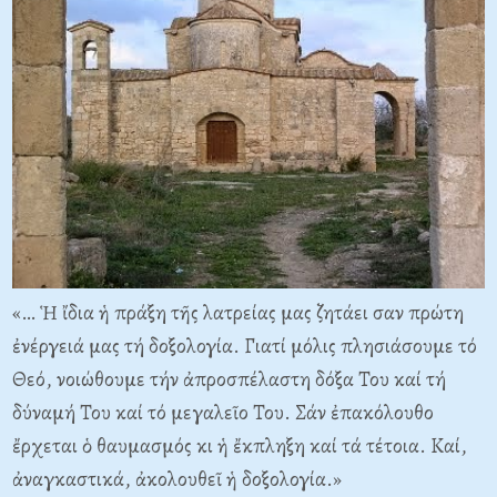
«… Ἡ ἴδια ἡ πράξη τῆς λατρείας μας ζητάει σαν πρώτη
ἐνέργειά μας τή δοξολογία. Γιατί μόλις πλησιάσουμε τό
Θεό, νοιώθουμε τήν ἀπροσπέλαστη δόξα Του καί τή
δύναμή Του καί τό μεγαλεῖο Του. Σάν ἐπακόλουθο
ἔρχεται ὁ θαυμασμός κι ἡ ἔκπληξη καί τά τέτοια. Καί,
ἀναγκαστικά, ἀκολουθεῖ ἡ δοξολογία.»