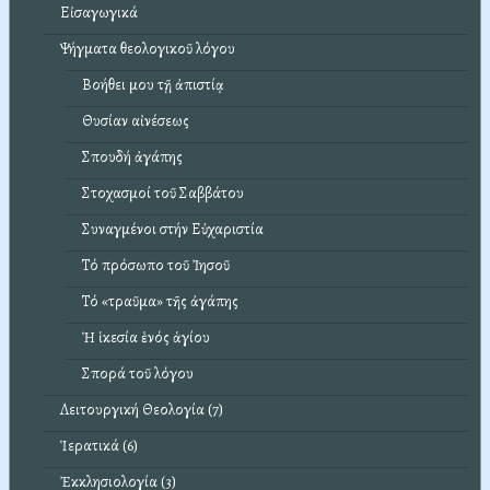
Εἰσαγωγικά
Ψήγματα θεολογικοῦ λόγου
Βοήθει μου τῇ ἀπιστίᾳ
Θυσίαν αἰνέσεως
Σπουδή ἀγάπης
Στοχασμοί τοῦ Σαββάτου
Συναγμένοι στήν Εὐχαριστία
Τό πρόσωπο τοῦ Ἰησοῦ
Τό «τραῦμα» τῆς ἀγάπης
Ἡ ἱκεσία ἑνός ἁγίου
Σπορά τοῦ λόγου
Λειτουργική Θεολογία (7)
Ἱερατικά (6)
Ἐκκλησιολογία (3)