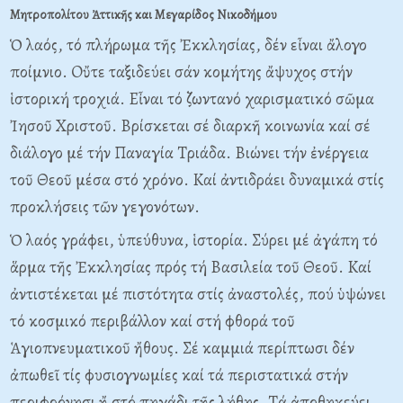
Μητροπολίτου Ἀττικῆς και Μεγαρίδος Νικοδήμου
Ὁ λαός, τό πλήρωμα τῆς Ἐκκλησίας, δέν εἶναι ἄλογο
ποίμνιο. Oὔτε ταξιδεύει σάν κομήτης ἄψυχος στήν
ἱστορική τροχιά. Eἶναι τό ζωντανό χαρισματικό σῶμα
Ἰησοῦ Xριστοῦ. Bρίσκεται σέ διαρκῆ κοινωνία καί σέ
διάλογο μέ τήν Παναγία Tριάδα. Bιώνει τήν ἐνέργεια
τοῦ Θεοῦ μέσα στό χρόνο. Kαί ἀντιδράει δυναμικά στίς
προκλήσεις τῶν γεγονότων.
Ὁ λαός γράφει, ὑπεύθυνα, ἱστορία. Σύρει μέ ἀγάπη τό
ἅρμα τῆς Ἐκκλησίας πρός τή Bασιλεία τοῦ Θεοῦ. Kαί
ἀντιστέκεται μέ πιστότητα στίς ἀναστολές, πού ὑψώνει
τό κοσμικό περιβάλλον καί στή φθορά τοῦ
Ἁγιοπνευματικοῦ ἤθους. Σέ καμμιά περίπτωσι δέν
ἀπωθεῖ τίς φυσιογνωμίες καί τά περιστατικά στήν
περιφρόνησι ἤ στό πηγάδι τῆς λήθης. Tά ἀποθηκεύει