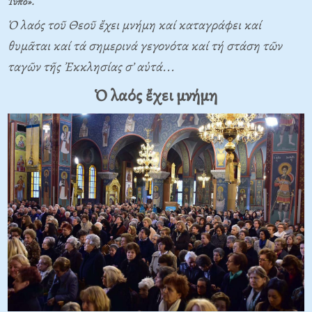
Τῦπο».
Ὁ λαός τοῦ Θεοῦ ἔχει μνήμη καί καταγράφει καί
θυμᾶται καί τά σημερινά γεγονότα καί τή στάση τῶν
ταγῶν τῆς Ἐκκλησίας σ’ αὐτά...
Ὁ λαός ἔχει μνήμη