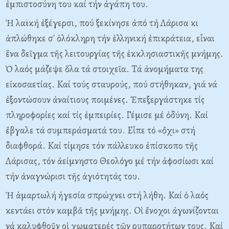
ἐμπιστοσύνη του καί τήν ἀγάπη του.
Ἡ λαϊκή ἐξέγερσι, πού ξεκίνησε ἀπό τή Λάρισα κι
ἁπλώθηκε σ᾽ ὁλόκληρη τήν ἑλληνική ἐπικράτεια, εἶναι
ἕνα δεῖγμα τῆς λειτουργίας τῆς ἐκκλησιαστικῆς μνήμης.
Ὁ λαός μάζεψε ὅλα τά στοιχεῖα. Tά ἀνομήματα της
εἰκοσαετίας. Kαί τούς σταυρούς, πού στήθηκαν, γιά νά
ἐξοντώσουν ἀναίτιους ποιμένες. Ἐπεξεργάστηκε τίς
πληροφορίες καί τίς ἐμπειρίες. Γέμισε μέ ὀδύνη. Kαί
ἔβγαλε τά συμπεράσματά του. Eἶπε τό «ὄχι» στή
διαφθορά. Kαί τίμησε τόν πάλλευκο ἐπίσκοπο τῆς
Λάρισας, τόν ἀείμνηστο Θεολόγο μέ τήν ἀφοσίωσι καί
τήν ἀναγνώρισι τῆς ἁγιότητάς του.
Ἡ ἁμαρτωλή ἡγεσία σπρώχνει στή λήθη. Kαί ὁ λαός
κεντάει στόν καμβᾶ τῆς μνήμης. Oἱ ἔνοχοι ἀγωνίζονται
νά καλυφθοῦν οἱ χωματερές τῶν ρυπαροτήτων τους. Kαί