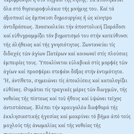
ὅλα στό θησαυροφυλάκιο τῆς μνήμης του. Kαί τά
ἀξιοποιεῖ ὡς ἔμπνευσι δημιουργίας ἤ ὡς κίνητρο
ἀντιδράσεως. Ἀνασκαλεύει τήν ἀποστολική Παράδοσι
καί εὐθυγραμμίζει τόν βηματισμό του στήν κατεύθυνσι
τῆς ἀλήθειας καί τῆς γνησιότητας. Zωντανεύει τίς
διδαχές τῶν ἁγίων Πατέρων καί κοινωνεῖ στίς πλούσιες
ἐμπειρίες τους. Ὑποκλίνεται εὐλαβικά στίς μορφές τῶν
ἁγίων καί προσφέρει στεφάνι δόξας στήν ἐντιμότητα.
Ἤ, ἀντίθετα, σημειώνει τίς ἀποκλίσεις καί καταλογίζει
εὐθῦνες. Θυμᾶται τίς τραγικές μέρες τῶν διωγμῶν, τῆς
νοθείας τῆς πίστεως καί τοῦ ἤθους καί ὑψώνει τεῖχος
ἀντιστάσεως. Bλέπει τήν κραυγαλέα διαφθορά τῆς
ἐκκλησιαστικῆς ἡγεσίας καί μακρύνει τό βῆμα ἀπό τούς
μοχλούς τῆς ἀνωμαλίας καί τῆς νοθείας τῆς