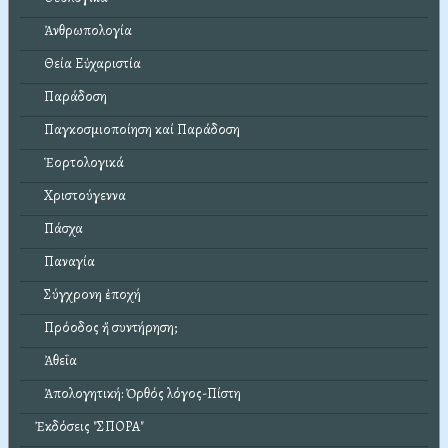
Ἀνθρωπολογία
Θεία Εὐχαριστία
Παράδοση
Παγκοσμιοποίηση καί Παράδοση
Ἑορτολογικά
Χριστούγεννα
Πάσχα
Παναγία
Σύγχρονη ἐποχή
Πρόοδος ἤ συντήρηση;
Ἀθεΐα
Ἀπολογητική: Ὀρθός λόγος-Πίστη
Ἐκδόσεις "ΣΠΟΡΑ"