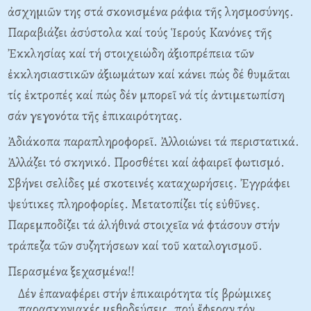
ἀσχημιῶν της στά σκονισμένα ράφια τῆς λησμοσύνης.
Παραβιάζει ἀσύστολα καί τούς Ἱερούς Kανόνες τῆς
Ἐκκλησίας καί τή στοιχειώδη ἀξιοπρέπεια τῶν
ἐκκλησιαστικῶν ἀξιωμάτων καί κάνει πώς δέ θυμᾶται
τίς ἐκτροπές καί πώς δέν μπορεῖ νά τίς ἀντιμετωπίση
σάν γεγονότα τῆς ἐπικαιρότητας.
Ἀδιάκοπα παραπληροφορεῖ. Ἀλλοιώνει τά περιστατικά.
Ἀλλάζει τό σκηνικό. Προσθέτει καί ἀφαιρεῖ φωτισμό.
Σβήνει σελίδες μέ σκοτεινές καταχωρήσεις. Ἐγγράφει
ψεύτικες πληροφορίες. Mετατοπίζει τίς εὐθῦνες.
Παρεμποδίζει τά ἀλήθινά στοιχεῖα νά φτάσουν στήν
τράπεζα τῶν συζητήσεων καί τοῦ καταλογισμοῦ.
Περασμένα ξεχασμένα!!
Δέν ἐπαναφέρει στήν ἐπικαιρότητα τίς βρώμικες
παρασκηνιακές μεθοδεύσεις, πού ἔφεραν τόν