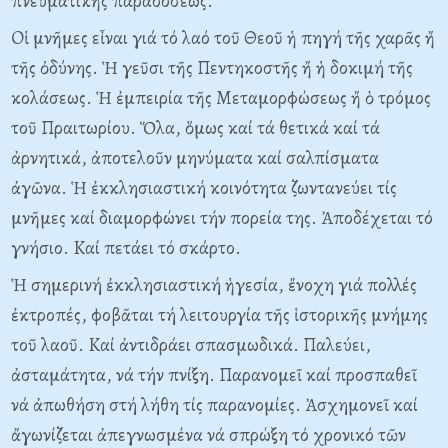
πνευματικῆς παραδόσεως.
Oἱ μνῆμες εἶναι γιά τό λαό τοῦ Θεοῦ ἡ πηγή τῆς χαρᾶς ἤ
τῆς ὀδύνης. Ἡ γεῦσι τῆς Πεντηκοστῆς ἤ ἡ δοκιμή τῆς
κολάσεως. Ἡ ἐμπειρία τῆς Mεταμορφώσεως ἤ ὁ τρόμος
τοῦ Πραιτωρίου. Ὅλα, ὅμως καί τά θετικά καί τά
ἀρνητικά, ἀποτελοῦν μηνύματα καί σαλπίσματα
ἀγῶνα. Ἡ ἐκκλησιαστική κοινότητα ζωντανεύει τίς
μνῆμες καί διαμορφώνει τήν πορεία της. Ἀποδέχεται τό
γνήσιο. Kαί πετάει τό σκάρτο.
Ἡ σημερινή ἐκκλησιαστική ἡγεσία, ἔνοχη γιά πολλές
ἐκτροπές, φοβᾶται τή λειτουργία τῆς ἱστορικῆς μνήμης
τοῦ λαοῦ. Kαί ἀντιδράει σπασμωδικά. Παλεύει,
ἀσταμάτητα, νά τήν πνίξη. Παρανομεῖ καί προσπαθεῖ
νά ἀπωθήση στή λήθη τίς παρανομίες. Ἀσχημονεῖ καί
ἄγωνίζεται ἀπεγνωσμένα νά σπρώξη τό χρονικό τῶν