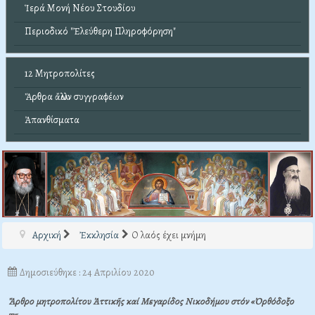
Ἱερά Μονή Νέου Στουδίου
Περιοδικό "Ἐλεύθερη Πληροφόρηση"
12 Μητροπολίτες
Ἄρθρα ἄλλων συγγραφέων
Ἀπανθίσματα
Αρχική
Ἐκκλησία
Ο λαός έχει μνήμη
Δημοσιεύθηκε : 24 Απριλίου 2020
Ἄρθρο μητροπολίτου Ἀττικῆς καί Μεγαρίδος Νικοδήμου στόν «Ὀρθόδοξο