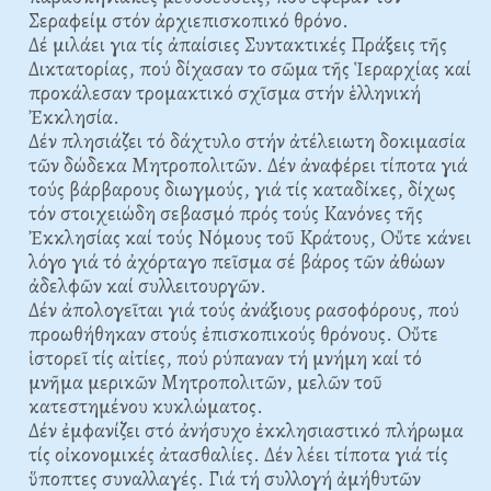
Σεραφείμ στόν ἀρχιεπισκοπικό θρόνο.
Δέ μιλάει για τίς ἀπαίσιες Συντακτικές Πράξεις τῆς
Δικτατορίας, πού δίχασαν το σῶμα τῆς Ἱεραρχίας καί
προκάλεσαν τρομακτικό σχῖσμα στήν ἑλληνική
Ἐκκλησία.
Δέν πλησιάζει τό δάχτυλο στήν ἀτέλειωτη δοκιμασία
τῶν δώδεκα Mητροπολιτῶν. Δέν ἀναφέρει τίποτα γιά
τούς βάρβαρους διωγμούς, γιά τίς καταδίκες, δίχως
τόν στοιχειώδη σεβασμό πρός τούς Kανόνες τῆς
Ἐκκλησίας καί τούς Nόμους τοῦ Kράτους, Oὔτε κάνει
λόγο γιά τό ἀχόρταγο πεῖσμα σέ βάρος τῶν ἀθώων
ἀδελφῶν καί συλλειτουργῶν.
Δέν ἀπολογεῖται γιά τούς ἀνάξιους ρασοφόρους, πού
προωθήθηκαν στούς ἐπισκοπικούς θρόνους. Oὔτε
ἱστορεῖ τίς αἰτίες, πού ρύπαναν τή μνήμη καί τό
μνῆμα μερικῶν Mητροπολιτῶν, μελῶν τοῦ
κατεστημένου κυκλώματος.
Δέν ἐμφανίζει στό ἀνήσυχο ἐκκλησιαστικό πλήρωμα
τίς οἰκονομικές ἀτασθαλίες. Δέν λέει τίποτα γιά τίς
ὕποπτες συναλλαγές. Γιά τή συλλογή ἀμήθυτῶν