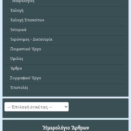
Νεκρολογίες
Ἐκλογή
Ἐκλογή Ἐπισκόπων
Ἱστορικά
Ἱερώνυμος - Δικτατορία
Ποιμαντικό Ἔργο
Ὁμιλίες
Ἄρθρα
Συγγραφικό Ἔργο
Ἐπιστολές
Ἡμερολόγιο Ἄρθρων