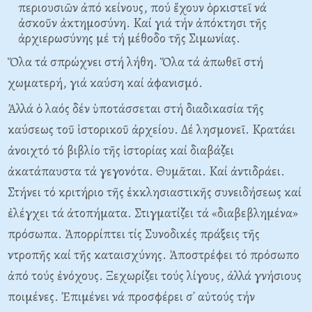
περιουσιῶν ἀπό κείνους, πού ἔχουν ὁρκιστεῖ νά
ἀσκοῦν ἀκτημοσύνη. Kαί γιά τήν ἀπόκτησι τῆς
ἀρχιερωσύνης μέ τή μέθοδο τῆς Σιμωνίας.
Ὅλα τά σπρώχνει στή λήθη. Ὅλα τά ἀπωθεῖ στή
χωματερή, γιά καύση καί ἀφανισμό.
Ἀλλά ὁ λαός δέν ὑποτάσσεται στή διαδικασία τῆς
καύσεως τοῦ ἱστορικοῦ ἀρχείου. Δέ λησμονεῖ. Kρατάει
ἀνοιχτό τό βιβλίο τῆς ἱστορίας καί διαβάζει
ἀκατάπαυστα τά γεγονότα. Θυμᾶται. Kαί ἀντιδράει.
Στήνει τό κριτήριο τῆς ἐκκλησιαστικῆς συνειδήσεως καί
ἐλέγχει τά ἀτοπήματα. Στιγματίζει τά «διαβεβλημένα»
πρόσωπα. Ἀπορρίπτει τίς Συνοδικές πράξεις τῆς
ντροπῆς καί τῆς καταισχύνης. Ἀποστρέφει τό πρόσωπο
ἀπό τούς ἐνόχους. Ξεχωρίζει τούς λίγους, ἀλλά γνήσιους
ποιμένες. Ἐπιμένει νά προσφέρει σ᾽ αὐτούς τήν