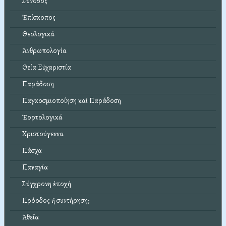
Σύνοδος
Ἐπίσκοπος
Θεολογικά
Ἀνθρωπολογία
Θεία Εὐχαριστία
Παράδοση
Παγκοσμιοποίηση καί Παράδοση
Ἑορτολογικά
Χριστούγεννα
Πάσχα
Παναγία
Σύγχρονη ἐποχή
Πρόοδος ἤ συντήρηση;
Ἀθεΐα