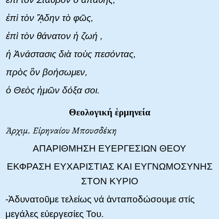
ἐπὶ τὸν ᾍδην τὸ φῶς,
ἐπὶ τὸν θάνατον ἡ ζωή ,
ἡ Ἀνάστασις διὰ τοὺς πεσόντας,
πρὸς ὃν βοήσωμεν,
ὁ Θεὸς ἡμῶν δόξα σοι.
Θεολογική ἑρμηνεία
Ἀρχιμ. Εἰρηναίου Μπουσδέκη
ΑΠΑΡΙΘΜΗΣΗ ΕΥΕΡΓΕΣΙΩΝ ΘΕΟΥ
ΕΚΦΡΑΣΗ ΕΥΧΑΡΙΣΤΙΑΣ ΚΑΙ ΕΥΓΝΩΜΟΣΥΝΗΣ
ΣΤΟΝ ΚΥΡΙΟ
-Ἀδυνατοῦμε τελείως νά ἀνταποδώσουμε στίς
μεγάλες εὐεργεσίες Του.