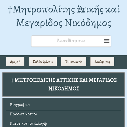
†Mητροπολίτης Ἀττικῆς καί
Μεγαρίδος Νικόδημος
Ἀπανθίσματα
Αρχική
Καλῶς ὁρίσατε
Ἐπικοινωνία
Αναζήτηση
† ΜΗΤΡΟΠΟΛΙΤΗΣ ΑΤΤΙΚΗΣ ΚΑΙ ΜΕΓΑΡΙΔΟΣ
ΝΙΚΟΔΗΜΟΣ
Βιογραφικό
Προσωπικότητα
Κανονικότητα ἐκλογῆς