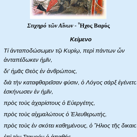
Στιχηρό τῶν Αἴνων -
Ἦχος Βαρύς
Κείμενο
Τί ἀνταποδώσωμεν τῷ Κυρίῳ, περὶ πάντων ὧν
ἀνταπέδωκεν ἡμῖν,
δι' ἡμᾶς Θεὸς ἐν ἀνθρώποις,
διὰ τὴν καταφθαρεῖσαν φύσιν, ὁ Λόγος σάρξ ἐγένετο
ἐσκήνωσεν ἐν ἡμῖν,
πρὸς τοὺς ἀχαρίστους ὁ Εὐεργέτης,
πρὸς τοὺς αἰχμαλώτους ὁ Ἐλευθερωτής,
πρὸς τοὺς ἐν σκότει καθημένους, ὁ Ἥλιος τῆς δικαι
ἐπὶ τὸν Σταυρόν ὁ ἀπαθής,