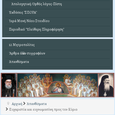
Ἀπολογητική: Ὀρθός λόγος-Πίστη
Ἐκδόσεις "ΣΠΟΡΑ"
Ἱερά Μονή Νέου Στουδίου
Περιοδικό "Ἐλεύθερη Πληροφόρηση"
12 Μητροπολίτες
Ἄρθρα ἄλλων συγγραφέων
Ἀπανθίσματα
Αρχική
Ἀπανθίσματα
Ευχαριστία και ευγνωμοσύνη προς τον Κύριο