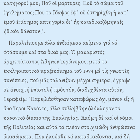
κατήγοροί μου; Ποῦ οἱ μάρτυρες; Ποῦ τό σῶμα τοῦ
ἐγκλήματος; Ποῦ τό ἔδαφος ἐφ᾿ οὗ ἐστηρίχθη ἡ κατ᾿
ἐμοῦ ἐπίσημος κατηγορία δι᾿ ἧς κατεδικαζόμην εἰς
ἠθικόν θάνατον;".
Παραλείπουμε ἄλλα ἐνδιάμεσα κείμενα γιά νά
φτάσουμε καί στά δικά μας. Ὁ μακαριστός
ἀρχιεπίσκοπος Ἀθηνῶν Ἱερώνυμος, μετά τό
ἐκκλησιαστικό πραξικόπημα τοῦ 1974 μέ τίς γνωστές
συνέπειες, πού μᾶς ταλανίζουν μέχρι σήμερα, ἔγραφε
σέ ἀνοιχτή ἐπιστολή πρός τόν, διαδεχθέντα αὐτόν,
Σεραφείμ: "Παρεβιάσθησαν καταφώρως ὄχι μόνον εἷς ἤ
δύο Ἱεροί Κανόνες, ἀλλά συλλήβδην ὁλόκληρον τό
κανονικό δίκαιο τῆς Ἐκκλησίας. Ἀκόμη δέ καί οἱ νόμοι
τῆς Πολιτείας καί αὐτά τά πλέον στοιχειώδη ἀνθρώπινα
δικαιώματα. Ποῦ ἠκούσθη νά καταδικάζονται, καί δή