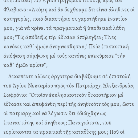
σέ ἐπιστολή τοῦ Ἁγίου Γρηγορίου Νύσσης πρός τόν
Φλαβιανό: «Ἀκόμη καί ἄν δεχθοῦμε ὅτι εἶναι ἀληθινές οἱ
κατηγορίες, ποιό δικαστήριο συγκροτήθηκε ἐναντίον
μου, γιά νά κρίνει τά πραγματικά ἤ ὑποθετικά λάθη
μου; "Τίς ἀπόδειξις τήν ἀδικίαν ἀπήλεγξεν; Τίνες
κανόνες καθ᾿ ἡμῶν ἀνεγνώσθησαν;" Ποία ἐπισκοπική
ἀπόφαση σύμφωνη μέ τούς κανόνες ἐπεκύρωσε "τήν
καθ᾿ ἡμῶν κρίσιν";
Δεκαπέντε αἰῶνες ἀργότερα διαβάζουμε σέ ἐπιστολή
τοῦ Ἁγίου Νεκταρίου πρός τόν Πατριάρχη Ἀλεξανδρείας
Σωφρόνιο: "Ὁποῖον ἐκκλησιαστικόν δικαστήριον μέ
ἐδίκασε καί ἀπεφάνθη περί τῆς ἀνηθικότητός μου, ὥστε
οἱ πατριαρχικοί νά λέγωσιν ὅτι ἐδιώχθην ὡς
ἐπαναστάτης καί ἀνήθικος; Παναγιώτατε, ποῦ
εὑρίσκονται τά πρακτικά τῆς καταδίκης μου; Ποῦ οἱ