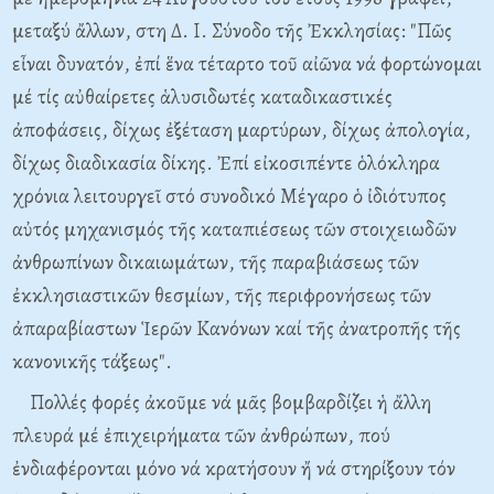
μεταξύ ἄλλων, στη Δ. Ι. Σύνοδο τῆς Ἐκκλησίας: "Πῶς
εἶναι δυνατόν, ἐπί ἕνα τέταρτο τοῦ αἰῶνα νά φορτώνομαι
μέ τίς αὐθαίρετες ἁλυσιδωτές καταδικαστικές
ἀποφάσεις, δίχως ἐξέταση μαρτύρων, δίχως ἀπολογία,
δίχως διαδικασία δίκης. Ἐπί εἰκοσιπέντε ὁλόκληρα
χρόνια λειτουργεῖ στό συνοδικό Μέγαρο ὁ ἰδιότυπος
αὐτός μηχανισμός τῆς καταπιέσεως τῶν στοιχειωδῶν
ἀνθρωπίνων δικαιωμάτων, τῆς παραβιάσεως τῶν
ἐκκλησιαστικῶν θεσμίων, τῆς περιφρονήσεως τῶν
ἀπαραβίαστων Ἱερῶν Κανόνων καί τῆς ἀνατροπῆς τῆς
κανονικῆς τάξεως".
Πολλές φορές ἀκοῦμε νά μᾶς βομβαρδίζει ἡ ἄλλη
πλευρά μέ ἐπιχειρήματα τῶν ἀνθρώπων, πού
ἐνδιαφέρονται μόνο νά κρατήσουν ἤ νά στηρίξουν τόν