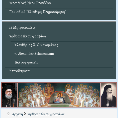
Ἱερά Μονή Νέου Στουδίου
Περιοδικό "Ἐλεύθερη Πληροφόρηση"
12 Μητροπολίτες
Ἄρθρα ἄλλων συγγραφέων
Ἐλευθέριος Χ. Οἰκονομάκος
π. Alexander Schmemann
Ἄλλοι συγγραφεῖς
Ἀπανθίσματα
Αρχική
Ἄρθρα ἄλλων συγγραφέων