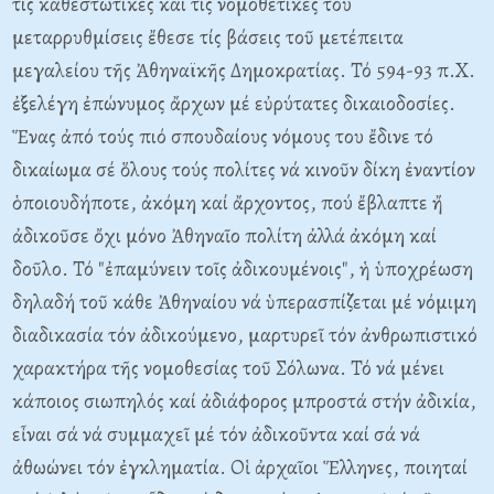
τίς καθεστωτικές καί τίς νομοθετικές του
μεταρρυθμίσεις ἔθεσε τίς βάσεις τοῦ μετέπειτα
μεγαλείου τῆς Ἀθηναϊκῆς Δημοκρατίας. Τό 594-93 π.Χ.
ἐξελέγη ἐπώνυμος ἄρχων μέ εὐρύτατες δικαιοδοσίες.
Ἕνας ἀπό τούς πιό σπουδαίους νόμους του ἔδινε τό
δικαίωμα σέ ὅλους τούς πολίτες νά κινοῦν δίκη ἐναντίον
ὁποιουδήποτε, ἀκόμη καί ἄρχοντος, πού ἔβλαπτε ἤ
ἀδικοῦσε ὄχι μόνο Ἀθηναῖο πολίτη ἀλλά ἀκόμη καί
δοῦλο. Τό "ἐπαμύνειν τοῖς ἀδικουμένοις", ἡ ὑποχρέωση
δηλαδή τοῦ κάθε Ἀθηναίου νά ὑπερασπίζεται μέ νόμιμη
διαδικασία τόν ἀδικούμενο, μαρτυρεῖ τόν ἀνθρωπιστικό
χαρακτήρα τῆς νομοθεσίας τοῦ Σόλωνα. Τό νά μένει
κάποιος σιωπηλός καί ἀδιάφορος μπροστά στήν ἀδικία,
εἶναι σά νά συμμαχεῖ μέ τόν ἀδικοῦντα καί σά νά
ἀθωώνει τόν ἐγκληματία. Οἱ ἀρχαῖοι Ἕλληνες, ποιηταί