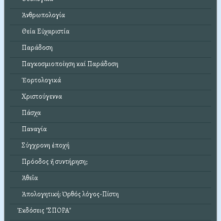
Ἀνθρωπολογία
Θεία Εὐχαριστία
Παράδοση
Παγκοσμιοποίηση καί Παράδοση
Ἑορτολογικά
Χριστούγεννα
Πάσχα
Παναγία
Σύγχρονη ἐποχή
Πρόοδος ἤ συντήρηση;
Ἀθεΐα
Ἀπολογητική: Ὀρθός λόγος-Πίστη
Ἐκδόσεις "ΣΠΟΡΑ"