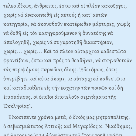
τελεσιδίκως, ἄνθρωποι, ἔστω καί οἱ πλέον κακοῦργοι,
χωρίς νά ἀνακοινωθῆ εἰς αὐτούς ἡ κατ’ αὐτῶν
κατηγορία, νά ἀκουσθοῦν ἑκατέρωθεν μάρτυρες, χωρίς
νά δοθῆ εἰς τόν κατηγορούμενον ἡ δυνατότης νά
ἀπολογηθῆ, χωρίς νά συγκροτηθῆ δικαστήριον,
χωρίς... χωρίς... Καί τά πλέον αὐταρχικά καθεστῶτα
φροντίζουν, ἔστω καί πρός τό θεαθῆναι, νά σκηνοθετοῦν
τάς περιφήμους παρωδίας δίκης. Ἐδῶ ὅμως, ἐσεῖς
ὑπερέβητε καί αὐτά ἀκόμη τά αὐταρχικά καθεστῶτα
καί καταδικάζετε εἰς τήν ἐσχάτην τῶν ποινῶν καί δή
ἐπισκόπους, οἱ ὁποῖοι ἀποτελοῦν σεμνώματα τῆς
Ἐκκλησίας".
Εἰκοσιπέντε χρόνια μετά, ὁ δικός μας μητροπολίτης,
ὁ σεβασμιώτατος Ἀττικῆς καί Μεγαρίδος κ. Νικόδημος,
μέ ἡμερομηνία 24 Αὐγούστου τοῦ ἔτους 1998 γράφει,