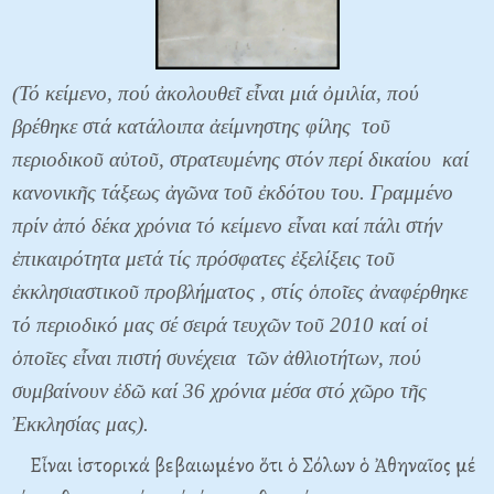
(Τό κείμενο, πού ἀκολουθεῖ εἶναι μιά ὀμιλία, πού
βρέθηκε στά κατάλοιπα ἀείμνηστης φίλης τοῦ
περιοδικοῦ αὐτοῦ, στρατευμένης στόν περί δικαίου καί
κανονικῆς τάξεως ἀγῶνα τοῦ ἐκδότου του. Γραμμένο
πρίν ἀπό δέκα χρόνια τό κείμενο εἶναι καί πάλι στήν
ἐπικαιρότητα μετά τίς πρόσφατες ἐξελίξεις τοῦ
ἐκκλησιαστικοῦ προβλήματος , στίς ὁποῖες ἀναφέρθηκε
τό περιοδικό μας σέ σειρά τευχῶν τοῦ 2010 καί οἱ
ὁποῖες εἶναι πιστή συνέχεια τῶν ἀθλιοτήτων, πού
συμβαίνουν ἐδῶ καί 36 χρόνια μέσα στό χῶρο τῆς
Ἐκκλησίας μας).
Εἶναι ἱστορικά βεβαιωμένο ὅτι ὁ Σόλων ὁ Ἀθηναῖος μέ