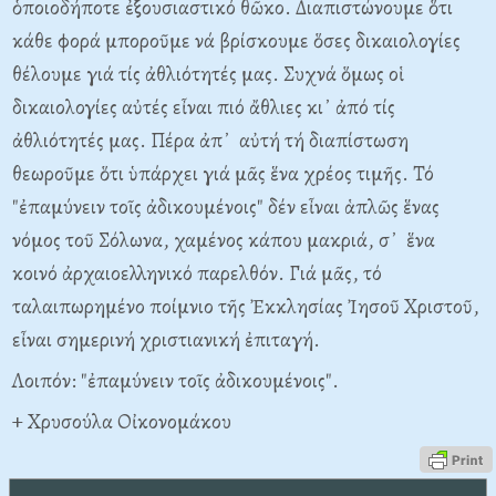
ὁποιοδήποτε ἐξουσιαστικό θῶκο. Διαπιστώνουμε ὅτι
κάθε φορά μποροῦμε νά βρίσκουμε ὅσες δικαιολογίες
θέλουμε γιά τίς ἀθλιότητές μας. Συχνά ὅμως οἱ
δικαιολογίες αὐτές εἶναι πιό ἄθλιες κι᾿ ἀπό τίς
ἀθλιότητές μας. Πέρα ἀπ᾿ αὐτή τή διαπίστωση
θεωροῦμε ὅτι ὑπάρχει γιά μᾶς ἕνα χρέος τιμῆς. Τό
"ἐπαμύνειν τοῖς ἀδικουμένοις" δέν εἶναι ἁπλῶς ἕνας
νόμος τοῦ Σόλωνα, χαμένος κάπου μακριά, σ᾿ ἕνα
κοινό ἀρχαιοελληνικό παρελθόν. Γιά μᾶς, τό
ταλαιπωρημένο ποίμνιο τῆς Ἐκκλησίας Ἰησοῦ Χριστοῦ,
εἶναι σημερινή χριστιανική ἐπιταγή.
Λοιπόν: "ἐπαμύνειν τοῖς ἀδικουμένοις".
+ Χρυσούλα Οἰκονομάκου