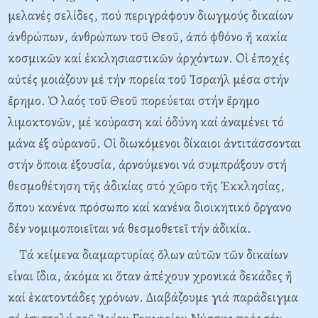
μελανές σελίδες, πού περιγράφουν διωγμούς δικαίων
ἀνθρώπων, ἀνθρώπων τοῦ Θεοῦ, ἀπό φθόνο ἤ κακία
κοσμικῶν καί ἐκκλησιαστικῶν ἀρχόντων. Οἱ ἐποχές
αὐτές μοιάζουν μέ τήν πορεία τοῦ Ἰσραήλ μέσα στήν
ἔρημο. Ὁ λαός τοῦ Θεοῦ πορεύεται στήν ἔρημο
λιμοκτονῶν, μέ κούραση καί ὀδύνη καί ἀναμένει τό
μάνα ἐξ οὐρανοῦ. Οἱ διωκόμενοι δίκαιοι ἀντιτάσσονται
στήν ὅποια ἐξουσία, ἀρνούμενοι νά συμπράξουν στή
θεσμοθέτηση τῆς ἀδικίας στό χῶρο τῆς Ἐκκλησίας,
ὅπου κανένα πρόσωπο καί κανένα διοικητικό ὄργανο
δέν νομιμοποιεῖται νά θεσμοθετεῖ τήν ἀδικία.
Τά κείμενα διαμαρτυρίας ὅλων αὐτῶν τῶν δικαίων
εἶναι ἴδια, ἀκόμα κι ὅταν ἀπέχουν χρονικά δεκάδες ἤ
καί ἑκατοντάδες χρόνων. Διαβάζουμε γιά παράδειγμα