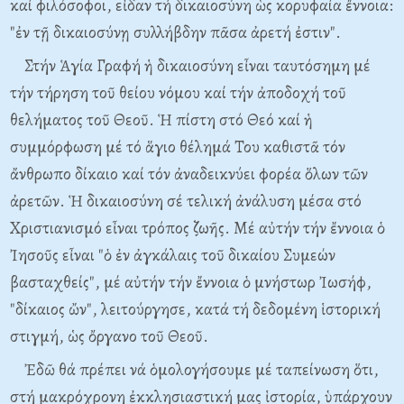
καί φιλόσοφοι, εἶδαν τή δικαιοσύνη ὡς κορυφαία ἔννοια:
"ἐν τῇ δικαιοσύνῃ συλλήβδην πᾶσα ἀρετή ἐστιν".
Στήν Ἁγία Γραφή ἡ δικαιοσύνη εἶναι ταυτόσημη μέ
τήν τήρηση τοῦ θείου νόμου καί τήν ἀποδοχή τοῦ
θελήματος τοῦ Θεοῦ. Ἡ πίστη στό Θεό καί ἡ
συμμόρφωση μέ τό ἅγιο θέλημά Του καθιστᾶ τόν
ἄνθρωπο δίκαιο καί τόν ἀναδεικνύει φορέα ὅλων τῶν
ἀρετῶν. Ἡ δικαιοσύνη σέ τελική ἀνάλυση μέσα στό
Χριστιανισμό εἶναι τρόπος ζωῆς. Μέ αὐτήν τήν ἔννοια ὁ
Ἰησοῦς εἶναι "ὁ ἐν ἀγκάλαις τοῦ δικαίου Συμεών
βασταχθείς", μέ αὐτήν τήν ἔννοια ὁ μνήστωρ Ἰωσήφ,
"δίκαιος ὤν", λειτούργησε, κατά τή δεδομένη ἱστορική
στιγμή, ὡς ὄργανο τοῦ Θεοῦ.
Ἐδῶ θά πρέπει νά ὁμολογήσουμε μέ ταπείνωση ὅτι,
στή μακρόχρονη ἐκκλησιαστική μας ἱστορία, ὑπάρχουν