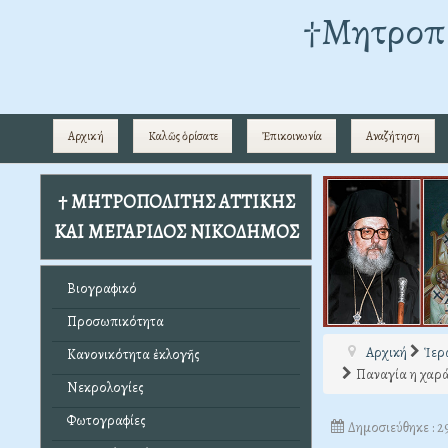
†Mητροπο
Αρχική
Καλῶς ὁρίσατε
Ἐπικοινωνία
Αναζήτηση
† ΜΗΤΡΟΠΟΛΙΤΗΣ ΑΤΤΙΚΗΣ
ΚΑΙ ΜΕΓΑΡΙΔΟΣ ΝΙΚΟΔΗΜΟΣ
Βιογραφικό
Προσωπικότητα
Αρχική
Ἱερ
Κανονικότητα ἐκλογῆς
Παναγία η χαρά
Νεκρολογίες
Φωτογραφίες
Δημοσιεύθηκε : 