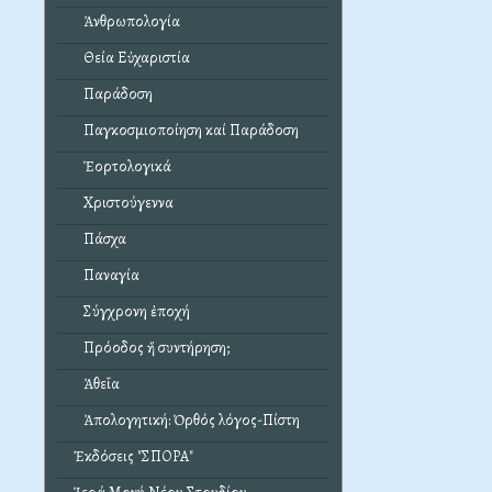
Ἀνθρωπολογία
Θεία Εὐχαριστία
Παράδοση
Παγκοσμιοποίηση καί Παράδοση
Ἑορτολογικά
Χριστούγεννα
Πάσχα
Παναγία
Σύγχρονη ἐποχή
Πρόοδος ἤ συντήρηση;
Ἀθεΐα
Ἀπολογητική: Ὀρθός λόγος-Πίστη
Ἐκδόσεις "ΣΠΟΡΑ"