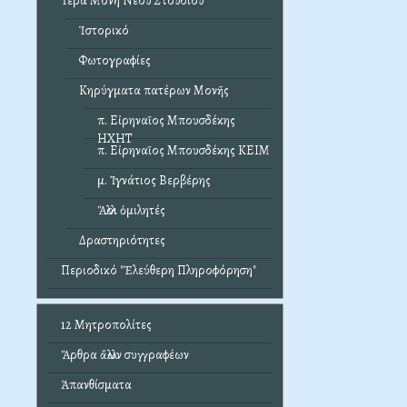
Ἱερά Μονή Νέου Στουδίου
Ἱστορικό
Φωτογραφίες
Κηρύγματα πατέρων Μονῆς
π. Εἰρηναῖος Μπουσδέκης
ΗΧΗΤ
π. Εἰρηναῖος Μπουσδέκης ΚΕΙΜ
μ. Ἰγνάτιος Βερβέρης
Ἄλλοι ὁμιλητές
Δραστηριότητες
Περιοδικό "Ἐλεύθερη Πληροφόρηση"
12 Μητροπολίτες
Ἄρθρα ἄλλων συγγραφέων
Ἀπανθίσματα