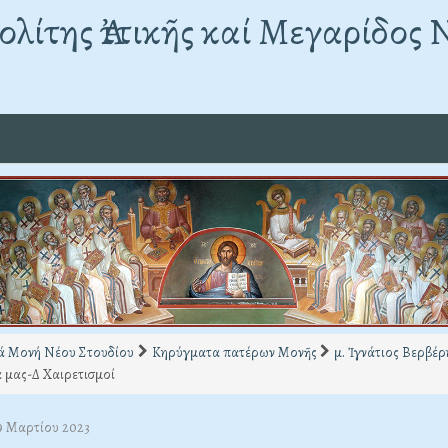
λίτης Ἀττικῆς καί Μεγαρίδος 
ά Μονή Νέου Στουδίου
Κηρύγματα πατέρων Μονῆς
μ. Ἰγνάτιος Βερβέρ
 μας-Δ Χαιρετισμοί
29 Μαρτίου 2023