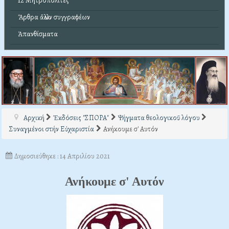
12 Μητροπολίτες
Ἄρθρα ἄλλων συγγραφέων
Ἀπανθίσματα
Αρχική
Ἐκδόσεις "ΣΠΟΡΑ"
Ψήγματα θεολογικοῦ λόγου
Συναγμένοι στήν Εὐχαριστία
Ανήκουμε σ' Αυτόν
Δημοσιεύθηκε : 14 Απριλίου 2021
Ανήκουμε σ' Αυτόν