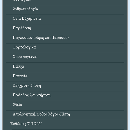
Ἀνθρωπολογία
Θεία Εὐχαριστία
Παράδοση
Παγκοσμιοποίηση καί Παράδοση
Ἑορτολογικά
Χριστούγεννα
Πάσχα
Παναγία
Σύγχρονη ἐποχή
Πρόοδος ἤ συντήρηση;
Ἀθεΐα
Ἀπολογητική: Ὀρθός λόγος-Πίστη
Ἐκδόσεις "ΣΠΟΡΑ"