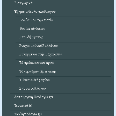
Εἰσαγωγικά
Ψήγματα θεολογικοῦ λόγου
Βοήθει μου τῇ ἀπιστίᾳ
Θυσίαν αἰνέσεως
Σπουδή ἀγάπης
Στοχασμοί τοῦ Σαββάτου
Συναγμένοι στήν Εὐχαριστία
Τό πρόσωπο τοῦ Ἰησοῦ
Τό «τραῦμα» τῆς ἀγάπης
Ἡ ἱκεσία ἑνός ἁγίου
Σπορά τοῦ λόγου
Λειτουργική Θεολογία (7)
Ἱερατικά (6)
Ἐκκλησιολογία (3)