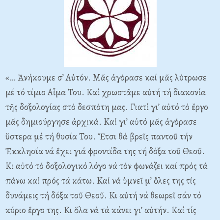
«… Ἀνήκουμε σ’ Αὐτόν. Μᾶς ἀγόρασε καί μᾶς λύτρωσε
μέ τό τίμιο Αἷμα Του. Καί χρωστᾶμε αὐτή τή διακονία
τῆς δοξολογίας στό δεσπότη μας. Γιατί γι’ αὐτό τό ἔργο
μᾶς δημιούργησε ἀρχικά. Καί γι’ αὐτό μᾶς ἀγόρασε
ὕστερα μέ τή θυσία Του. Ἔτσι θά βρεῖς παντοῦ τήν
Ἐκκλησία νά ἔχει γιά φροντίδα της τή δόξα τοῦ Θεοῦ.
Κι αὐτό τό δοξολογικό λόγο νά τόν φωνάζει καί πρός τά
πάνω καί πρός τά κάτω. Καί νά ὑμνεῖ μ’ ὅλες της τίς
δυνάμεις τή δόξα τοῦ Θεοῦ. Κι αὐτή νά θεωρεῖ σάν τό
κύριο ἔργο της. Κι ὅλα νά τά κάνει γι’ αὐτήν. Καί τίς