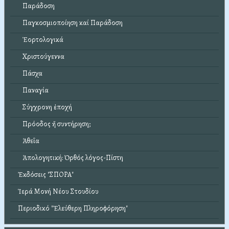
Παράδοση
Παγκοσμιοποίηση καί Παράδοση
Ἑορτολογικά
Χριστούγεννα
Πάσχα
Παναγία
Σύγχρονη ἐποχή
Πρόοδος ἤ συντήρηση;
Ἀθεΐα
Ἀπολογητική: Ὀρθός λόγος-Πίστη
Ἐκδόσεις "ΣΠΟΡΑ"
Ἱερά Μονή Νέου Στουδίου
Περιοδικό "Ἐλεύθερη Πληροφόρηση"