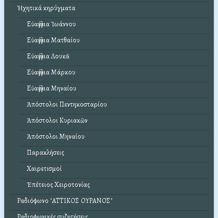
Ἠχητικά κηρύγματα
Εὐαγγέλια Ἰωάννου
Εὐαγγέλια Ματθαίου
Εὐαγγέλια Λουκᾶ
Εὐαγγέλια Μάρκου
Εὐαγγέλια Μηναίου
Ἀπόστολοι Πεντηκοσταρίου
Ἀπόστολοι Κυριακῶν
Ἀπόστολοι Μηναίου
Παρακλήσεις
Χαιρετισμοί
Ἐπέτειος Χειροτονίας
Ραδιόφωνο "ΑΤΤΙΚΟΣ ΟΥΡΑΝΟΣ"
Ραδιοφωνικές συζητήσεις