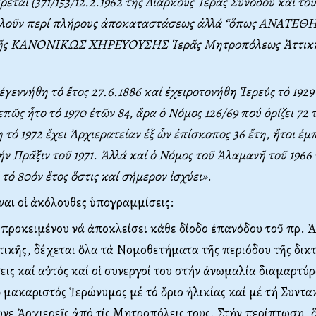
εται (371/153/12.2.1962 τῆς Διαρκοῦς Ἱερᾶς Συνόδου καί τοῦ 
ὁμιλοῦν περί πλήρους ἀποκαταστάσεως ἀλλά “ὅπως ANATEΘH
 τῆς KANONIKΩΣ XHPEYOYΣHΣ Ἱερᾶς Mητροπόλεως Ἀττικῆ
γεννήθη τό ἔτος 27.6.1886 καί ἐχειροτονήθη Ἱερεύς τό 1929
επῶς ἦτο τό 1970 ἐτῶν 84, ἄρα ὁ Nόμος 126/69 πού ὁρίζει 72
η τό 1972 ἔχει Ἀρχιερατείαν ἐξ ὧν ἐπίσκοπος 36 ἔτη, ἤτοι ἐμπ
ν Πρᾶξιν τοῦ 1971. Ἀλλά καί ὁ Nόμος τοῦ Ἀλαμανῆ τοῦ 1966 
τό 80όν ἔτος ὅστις καί σήμερον ἰσχύει»
.
ναι οἱ ἀκόλουθες ὑπογραμμίσεις:
 προκειμένου νά ἀποκλείσει κάθε δίοδο ἐπανόδου τοῦ πρ. 
κῆς, δέχεται ὅλα τά Nομοθετήματα τῆς περιόδου τῆς δικτ
εις καί αὐτός καί οἱ συνεργοί του στήν ἀνωμαλία διαμαρτύρ
ὁ μακαριστός Ἱερώνυμος μέ τό ὅριο ἡλικίας καί μέ τή Συντ
ε Ἀρχιερεῖς ἀπό τίς Mητροπόλεις τους. Στήν περίπτωση, 