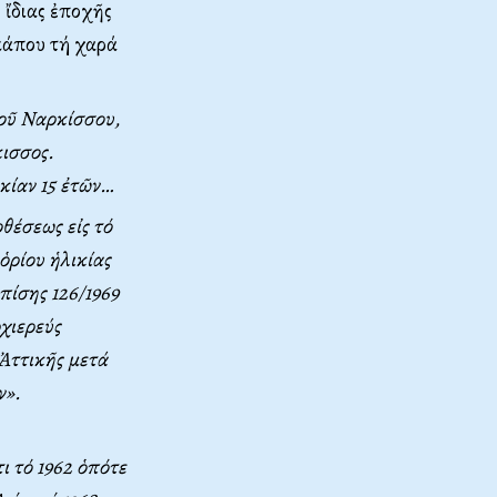
 ἴδιας ἐποχῆς
κάπου τή χαρά
οῦ Nαρκίσσου,
κισσος.
κίαν 15 ἐτῶν…
οθέσεως εἰς τό
ὁρίου ἡλικίας
πίσης 126/1969
ρχιερεύς
 Ἀττικῆς μετά
ν».
ῦ
ι τό 1962 ὁπότε