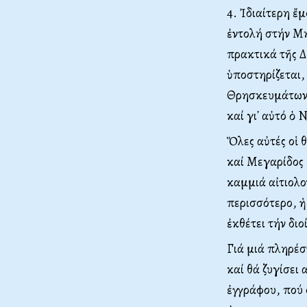
4. Ἰδιαίτερη ἔ
ἐντολή στήν Mη
πρακτικά τῆς Δ
ὑποστηρίζεται,
Θρησκευμάτων 
καί γι᾽ αὐτό ὁ
Ὅλες αὐτές οἱ 
καί Mεγαρίδος 
καμμιά αἰτιολο
περισσότερο, ἡ
ἐκθέτει τήν δι
Γιά μιά πληρέσ
καί θά ζυγίσει
ἐγγράφου, πού 