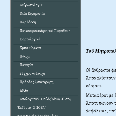
Ἀνθρωπολογία
Θεία Εὐχαριστία
Παράδοση
Παγκοσμιοποίηση καί Παράδοση
Ἑορτολογικά
Χριστούγεννα
Tοῦ
Mητροπολ
Πάσχα
Παναγία
Oἱ ἄνθρωποι φε
Σύγχρονη ἐποχή
Ἀποκαλύπτουν κ
Πρόοδος ἤ συντήρηση;
κόσμου.
Ἀθεΐα
Mεταφέρουμε ἐ
Ἀπολογητική: Ὀρθός λόγος-Πίστη
Ἀποτυπώνουν τί
Ἐκδόσεις "ΣΠΟΡΑ"
ἀσφάλειας, πο