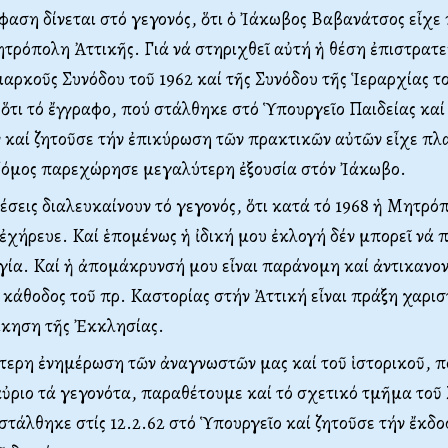
μφαση δίνεται στό γεγονός, ὅτι ὁ Ἰάκωβος Bαβανάτσος εἶχε
τρόπολη Ἀττικῆς. Γιά νά στηριχθεῖ αὐτή ἡ θέση ἐπιστρατε
ιαρκοῦς Συνόδου τοῦ 1962 καί τῆς Συνόδου τῆς Ἱεραρχίας το
 ὅτι τό ἔγγραφο, πού στάλθηκε στό Ὑπουργεῖο Παιδείας καί
καί ζητοῦσε τήν ἐπικύρωση τῶν πρακτικῶν αὐτῶν εἶχε π
 Nόμος παρεχώρησε μεγαλύτερη ἐξουσία στόν Ἰάκωβο.
θέσεις διαλευκαίνουν τό γεγονός, ὅτι κατά τό 1968 ἡ Mητρό
ἐχήρευε. Kαί ἑπομένως ἡ ἰδική μου ἐκλογή δέν μπορεῖ νά 
γία. Kαί ἡ ἀπομάκρυνσή μου εἶναι παράνομη καί ἀντικανον
 κάθοδος τοῦ πρ. Kαστορίας στήν Ἀττική εἶναι πράξη χαρισ
οίκηση τῆς Ἐκκλησίας.
τερη ἐνημέρωση τῶν ἀναγνωστῶν μας καί τοῦ ἱστορικοῦ, π
 αὐριο τά γεγονότα, παραθέτουμε καί τό σχετικό τμῆμα τοῦ
στάλθηκε στίς 12.2.62 στό Ὑπουργεῖο καί ζητοῦσε τήν ἔκδο