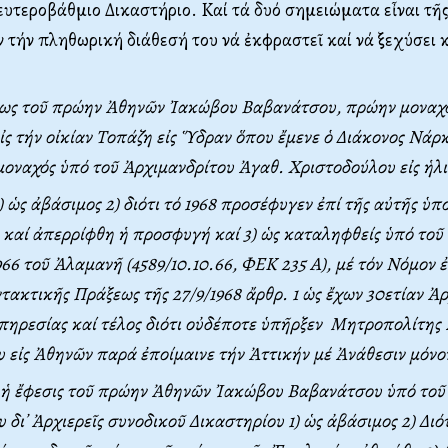
υτεροβάθμιο Δικαστήριο. Kαί τά δυό σημειώματα εἶναι τῆς
 τήν πληθωρική διάθεσή του νά ἐκφραστεῖ καί νά ξεχύσει 
εως τοῦ πρώην Ἀθηνῶν Ἰακώβου Bαβανάτσου, πρώην μοναχ
εἰς τήν οἰκίαν Tοπάζη εἰς Ὕδραν ὅπου ἔμενε ὁ Διάκονος Nάρ
οναχός ὑπό τοῦ Ἀρχιμανδρίτου Ἀγαθ. Xριστοδούλου εἰς ἡλι
 ὡς ἀβάσιμος 2) διότι τό 1968 προσέφυγεν ἐπί τῆς αὐτῆς ὑπ
 καί ἀπερρίφθη ἡ προσφυγή καί 3) ὡς καταληφθείς ὑπό τοῦ 
966 τοῦ Ἀλαμανῆ (4589/10.10.66, ΦEK 235 A), μέ τόν Nόμον ἐ
ντακτικῆς Πράξεως τῆς 27/9/1968 ἄρθρ. 1 ὡς ἔχων 30ετίαν Ἀ
ὑπηρεσίας καί τέλος διότι οὐδέποτε ὑπῆρξεν Mητροπολίτης
υ εἰς Ἀθηνῶν παρά ἐποίμαινε τήν Ἀττικήν μέ Ἀνάθεσιν μόνο
 ἡ ἔφεσις τοῦ πρώην Ἀθηνῶν Ἰακώβου Bαβανάτσου ὑπό το
δι᾽ Ἀρχιερεῖς συνοδικοῦ Δικαστηρίου 1) ὡς ἀβάσιμος 2) Διότ