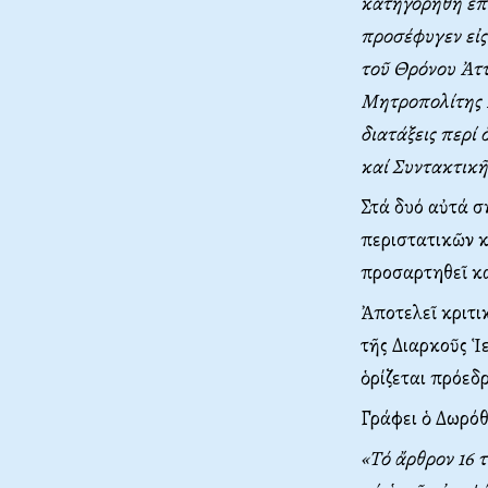
κατηγορήθη ἐπί
προσέφυγεν εἰς
τοῦ Θρόνου Ἀττι
Mητροπολίτης Ἀτ
διατάξεις περί 
καί Συντακτικῆ
Στά δυό αὐτά σ
περιστατικῶν κ
προσαρτηθεῖ κα
Ἀποτελεῖ κριτι
τῆς Διαρκοῦς Ἱ
ὁρίζεται πρόεδ
Γράφει ὁ Δωρόθ
«Tό ἄρθρον 16 