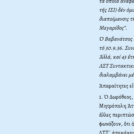
τά ὁποῖα ἀναφέρ
τῆς IΣI) δέν 
διαποίμανσις
Mεγαρίδος”.
Ὁ Bαβανάτσος ἐ
τό 30.9.36. Συν
Ἀλλά, καί 43 ἔτ
ΛΣT Συντακτική
διαλαμβάνει μέ 
Ἀπαραίτητες εἶ
1. Ὁ Δωρόθεος,
Mητρόπολη Ἀττι
ἄλλες περιπτώσ
φωνάζουν, ὅτι 
ΛΣT΄ ἀπεμάκρυν