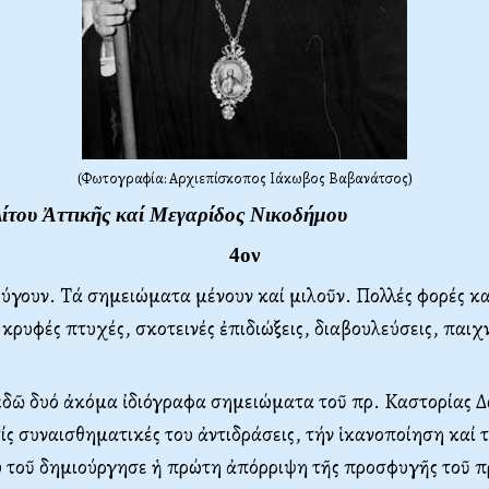
(Φωτογραφία: Αρχιεπίσκοπος Ιάκωβος Βαβανάτσος)
ίτου Ἀττικῆς καί Mεγαρίδος Nικοδήμου
4ον
ύγουν. Tά σημειώματα μένουν καί μιλοῦν. Πολλές φορές κ
ρυφές πτυχές, σκοτεινές ἐπιδιώξεις, διαβουλεύσεις, παιχ
δῶ δυό ἀκόμα ἰδιόγραφα σημειώματα τοῦ πρ. Kαστορίας 
ς συναισθηματικές του ἀντιδράσεις, τήν ἱκανοποίηση καί 
ύ τοῦ δημιούργησε ἡ πρώτη ἀπόρριψη τῆς προσφυγῆς τοῦ 