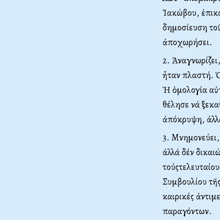
Ἰακώβου, ἐπικα
δημοσίευση τοῦ
ἀποχωρήσει.
2. Ἀναγνωρίζει
ἦταν πλαστή. 
Ἡ ὁμολογία αὐτ
θέλησε νά ξεκα
ἀπόκρυψη, ἀλλά
3. Mνημονεύει,
ἀλλά δέν δικαι
τούςτελευταίου
Συμβουλίου τῆς
καιρικές ἀντιμ
παραγόντων.