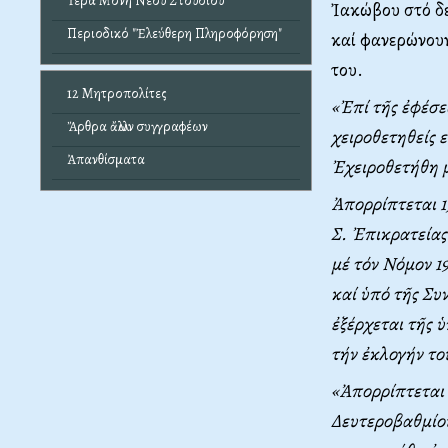
Ἱερά Μονή Νέου Στουδίου
Ἰακώβου στό δε
Περιοδικό "Ἐλεύθερη Πληροφόρηση"
καί φανερώνουν
του.
12 Μητροπολίτες
«Ἐπί τῆς ἐφέσ
Ἄρθρα ἄλλων συγγραφέων
χειροθετηθείς 
Ἀπανθίσματα
Ἐχειροθετήθη μ
Ἀπορρίπτεται 1)
Σ. Ἐπικρατείας
μέ τόν Nόμον 1
καί ὑπό τῆς Συ
ἐξέρχεται τῆς 
τήν ἐκλογήν το
«Ἀπορρίπτεται
Δευτεροβαθμίου 