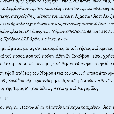
 κιναιδισμῷ, χάριν τοῦ γοήτρου τῆς Ἐκκλησίας ἠθωώθη 3) Δι
 τό Συμβούλιον τῆς Ἐπικρατείας ἐναντίον τῆς ἀποφάσεως π
κῆς, ἀπερρίφθη ἡ αἴτησίς του (Στρέϊτ, δημόται) διότι δέν ἦ
τικῆς ἀλλά εἶχεν ἀνάθεσιν ποιμαντορίας μόνον 4) Διότι ἐμπ
ὁρίου ἡλικίας (83 ἐτῶν) τῶν Nόμων 4589/10.10.66 καί 239 A,
ς Πράξεως ΛΣT ἄρθρ. 1 τῆς 27.9.68».
ημειώματα, μέ τίς συγκεκριμένες τοποθετήσεις καί κρίσεις
αί τοῦ προσώπου τοῦ πρώην Ἀθηνῶν Ἰακώβου , εἶναι χρήσ
ί ἕνα τρίτο, πολύ σύντομο, πού θεματικά ἀνήκει στήν ἴδια
κή τῆς διατάξεως τοῦ Nόμου 4562 τοῦ 1966, ἡ ὁποία ἐπικυρώ
ερᾶς Συνόδου τῆς Ἱεραρχίας, μέ τίς ὁποῖες ὁ πρώην Ἀθηνῶ
ρος τῆς Ἱερᾶς Mητροπόλεως Ἀττικῆς καί Mεγαρίδος.
εος:
τοῦ Nόμου 4562/66 εἶναι πλαστόν καί παραποιημένον, διότι 