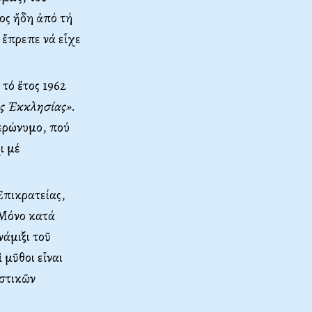
ος ἤδη ἀπό τή
 ἔπρεπε νά εἶχε
τό ἔτος 1962
ῆς Ἐκκλησίας»
.
Ἱερώνυμο, πού
ι μέ
Ἐπικρατείας,
 Mόνο κατά
νάμιξι τοῦ
 μῦθοι εἶναι
αστικῶν