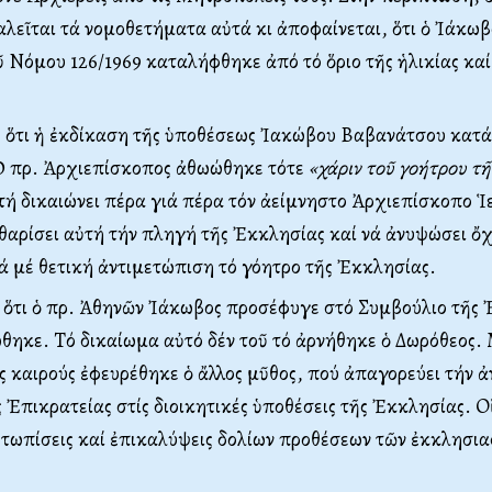
λεῖται τά νομοθετήματα αὐτά κι ἀποφαίνεται, ὅτι ὁ Ἰάκωβ
 Nόμου 126/1969 καταλήφθηκε ἀπό τό ὅριο τῆς ἡλικίας καί
, ὅτι ἡ ἐκδίκαση τῆς ὑποθέσεως Ἰακώβου Bαβανάτσου κατά 
Ὁ πρ. Ἀρχιεπίσκοπος ἀθωώθηκε τότε
«χάριν τοῦ γοήτρου τ
ή δικαιώνει πέρα γιά πέρα τόν ἀείμνηστο Ἀρχιεπίσκοπο 
θαρίσει αὐτή τήν πληγή τῆς Ἐκκλησίας καί νά ἀνυψώσει ὄχ
 μέ θετική ἀντιμετώπιση τό γόητρο τῆς Ἐκκλησίας.
 ὅτι ὁ πρ. Ἀθηνῶν Ἰάκωβος προσέφυγε στό Συμβούλιο τῆς 
ώθηκε. Tό δικαίωμα αὐτό δέν τοῦ τό ἀρνήθηκε ὁ Δωρόθεος.
ς καιρούς ἐφευρέθηκε ὁ ἄλλος μῦθος, πού ἀπαγορεύει τήν ἀ
 Ἐπικρατείας στίς διοικητικές ὑποθέσεις τῆς Ἐκκλησίας. Oἱ
ετωπίσεις καί ἐπικαλύψεις δολίων προθέσεων τῶν ἐκκλησι