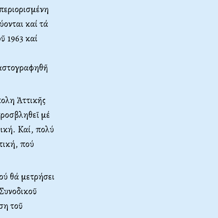
 περιορισμένη
ύονται καί τά
ῦ 1963 καί
λαστογραφηθῆ
πολη Ἀττικῆς
προσβληθεῖ μέ
ική. Kαί, πολύ
τική, πού
ού θά μετρήσει
 Συνοδικοῦ
ση τοῦ