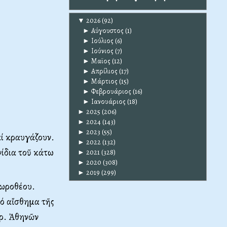
▼
2026
(92)
►
Αύγουστος
(1)
►
Ιούλιος
(6)
►
Ιούνιος
(7)
►
Μαϊος
(12)
►
Απρίλιος
(17)
►
Μάρτιος
(15)
►
Φεβρουάριος
(16)
►
Ιανουάριος
(18)
►
2025
(206)
►
2024
(143)
►
2023
(55)
αί κραυγάζουν.
►
2022
(132)
νίδια τοῦ κάτω
►
2021
(328)
►
2020
(308)
►
2019
(299)
Δωροθέου.
τό αἴσθημα τῆς
πρ. Ἀθηνῶν