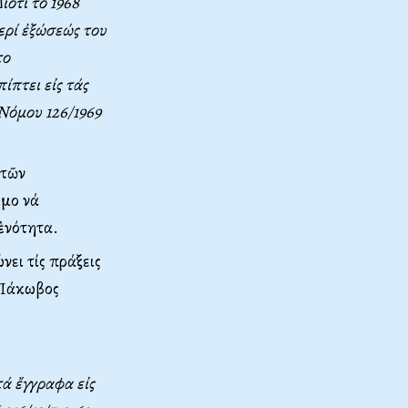
ότι τό 1968
ερί ἐξώσεώς του
το
ίπτει εἰς τάς
 Nόμου 126/1969
 τῶν
ιμο νά
 ἑνότητα.
νει τίς πράξεις
ν Ἰάκωβος
τά ἔγγραφα εἰς