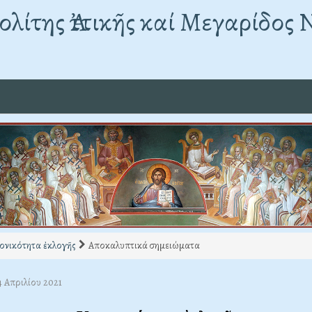
λίτης Ἀττικῆς καί Μεγαρίδος 
ονικότητα ἐκλογῆς
Αποκαλυπτικά σημειώματα
4 Απριλίου 2021