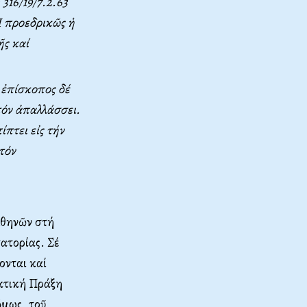
316/19/7.2.63
 προεδρικῶς ἡ
ς καί
 ἐπίσκοπος δέ
 τόν ἀπαλλάσσει.
ίπτει εἰς τήν
τόν
Ἀθηνῶν στή
ατορίας. Σέ
ονται καί
ακτική Πράξη
ὅμως, τοῦ