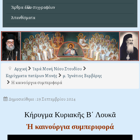
Ἄρθρα ἄλλων συγγραφέων
Ἀπανθίσματα
Αρχική
Ἱερά Μονή Νέου Στουδίου
Κηρύγματα πατέρων Μονῆς
μ. Ἰγνάτιος Βερβέρης
Η καινούργια συμπεριφορά
Δημοσιεύθηκε : 29 Σεπτεμβρίου 2024
Κήρυγμα Κυριακῆς Β΄ Λουκᾶ
Ἡ καινούργια συμπεριφορά