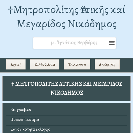
†Mητροπολίτης Ἀττικῆς καί
Μεγαρίδος Νικόδημος
μ. Ἰγνάτιος Βερβέρης
Αρχική
Καλῶς ὁρίσατε
Ἐπικοινωνία
Αναζήτηση
† ΜΗΤΡΟΠΟΛΙΤΗΣ ΑΤΤΙΚΗΣ ΚΑΙ ΜΕΓΑΡΙΔΟΣ
ΝΙΚΟΔΗΜΟΣ
Βιογραφικό
Προσωπικότητα
Κανονικότητα ἐκλογῆς