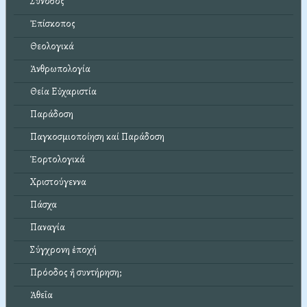
Σύνοδος
Ἐπίσκοπος
Θεολογικά
Ἀνθρωπολογία
Θεία Εὐχαριστία
Παράδοση
Παγκοσμιοποίηση καί Παράδοση
Ἑορτολογικά
Χριστούγεννα
Πάσχα
Παναγία
Σύγχρονη ἐποχή
Πρόοδος ἤ συντήρηση;
Ἀθεΐα