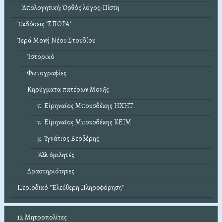
Ἀπολογητική: Ὀρθός λόγος-Πίστη
Ἐκδόσεις "ΣΠΟΡΑ"
Ἱερά Μονή Νέου Στουδίου
Ἱστορικό
Φωτογραφίες
Κηρύγματα πατέρων Μονῆς
π. Εἰρηναῖος Μπουσδέκης ΗΧΗΤ
π. Εἰρηναῖος Μπουσδέκης ΚΕΙΜ
μ. Ἰγνάτιος Βερβέρης
Ἄλλοι ὁμιλητές
Δραστηριότητες
Περιοδικό "Ἐλεύθερη Πληροφόρηση"
12 Μητροπολίτες