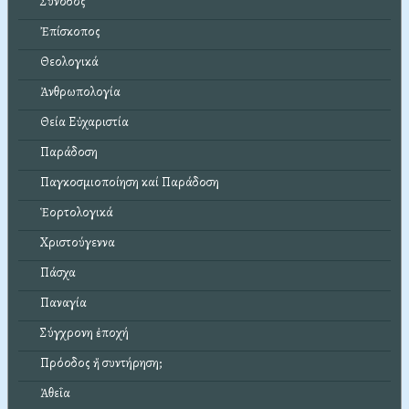
Σύνοδος
Ἐπίσκοπος
Θεολογικά
Ἀνθρωπολογία
Θεία Εὐχαριστία
Παράδοση
Παγκοσμιοποίηση καί Παράδοση
Ἑορτολογικά
Χριστούγεννα
Πάσχα
Παναγία
Σύγχρονη ἐποχή
Πρόοδος ἤ συντήρηση;
Ἀθεΐα