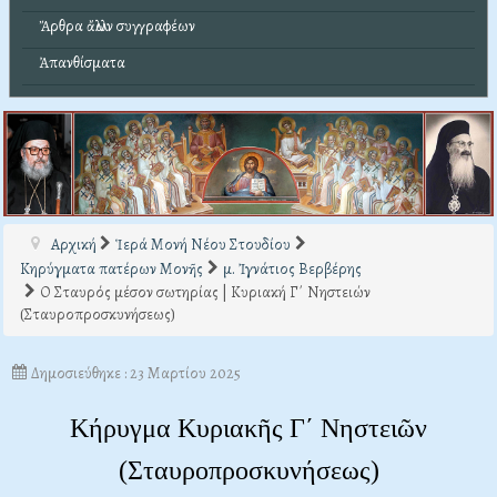
Ἄρθρα ἄλλων συγγραφέων
Ἀπανθίσματα
Αρχική
Ἱερά Μονή Νέου Στουδίου
Κηρύγματα πατέρων Μονῆς
μ. Ἰγνάτιος Βερβέρης
Ο Σταυρός μέσον σωτηρίας | Κυριακή Γ΄ Νηστειών
(Σταυροπροσκυνήσεως)
Δημοσιεύθηκε : 23 Μαρτίου 2025
Κήρυγμα Κυριακῆς Γ΄ Νηστειῶν
(Σταυροπροσκυνήσεως)