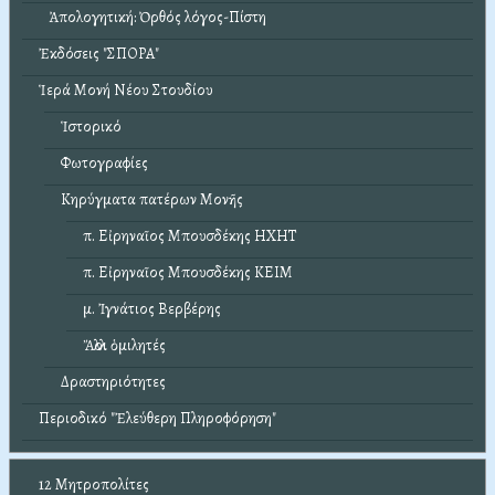
Ἀπολογητική: Ὀρθός λόγος-Πίστη
Ἐκδόσεις "ΣΠΟΡΑ"
Ἱερά Μονή Νέου Στουδίου
Ἱστορικό
Φωτογραφίες
Κηρύγματα πατέρων Μονῆς
π. Εἰρηναῖος Μπουσδέκης ΗΧΗΤ
π. Εἰρηναῖος Μπουσδέκης ΚΕΙΜ
μ. Ἰγνάτιος Βερβέρης
Ἄλλοι ὁμιλητές
Δραστηριότητες
Περιοδικό "Ἐλεύθερη Πληροφόρηση"
12 Μητροπολίτες