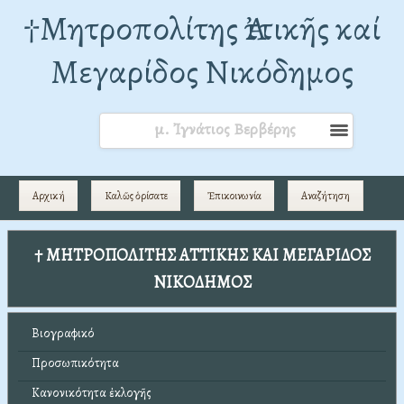
†Mητροπολίτης Ἀττικῆς καί
Μεγαρίδος Νικόδημος
μ. Ἰγνάτιος Βερβέρης
Αρχική
Καλῶς ὁρίσατε
Ἐπικοινωνία
Αναζήτηση
† ΜΗΤΡΟΠΟΛΙΤΗΣ ΑΤΤΙΚΗΣ ΚΑΙ ΜΕΓΑΡΙΔΟΣ
ΝΙΚΟΔΗΜΟΣ
Βιογραφικό
Προσωπικότητα
Κανονικότητα ἐκλογῆς